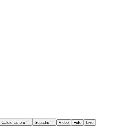
Calcio Estero
Squadre
Video
Foto
Live