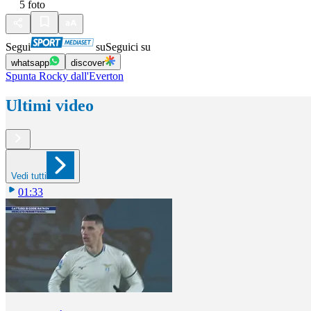
5
foto
Segui
su
Seguici su
whatsapp
discover
Spunta Rocky dall'Everton
Ultimi video
Vedi tutti
01:33