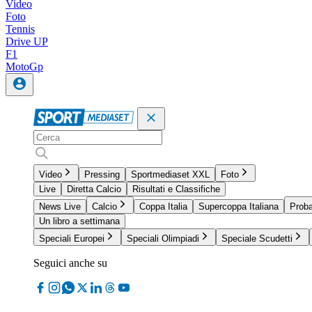
Video
Foto
Tennis
Drive UP
F1
MotoGp
Video
Pressing
Sportmediaset XXL
Foto
Live
Diretta Calcio
Risultati e Classifiche
News Live
Calcio
Coppa Italia
Supercoppa Italiana
Proba
Un libro a settimana
Speciali Europei
Speciali Olimpiadi
Speciale Scudetti
Seguici anche su