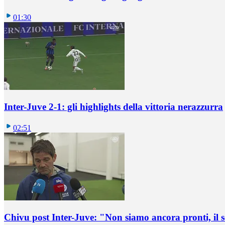
01:30
Inter-Juve 2-1: gli highlights della vittoria nerazzurra
02:51
Chivu post Inter-Juve: "Non siamo ancora pronti, il