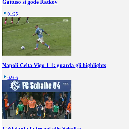
Gattuso si gode Ratkov
01:25
Napoli-Celta Vigo 1-1: guarda gli highlights
02:05
L'Atalanta fa tre gol allo Schalke