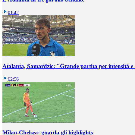
01:42
Atalanta, Samardzic: "Grande partita per intensità e
02:56
Milan-Chelsea: guarda gli highlights