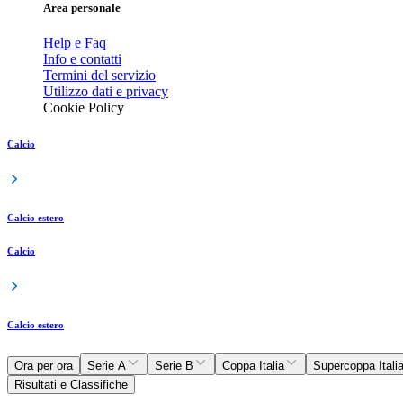
Area personale
Help e Faq
Info e contatti
Termini del servizio
Utilizzo dati e privacy
Cookie Policy
Calcio
Calcio estero
Calcio
Calcio estero
Ora per ora
Serie A
Serie B
Coppa Italia
Supercoppa Itali
Risultati e Classifiche