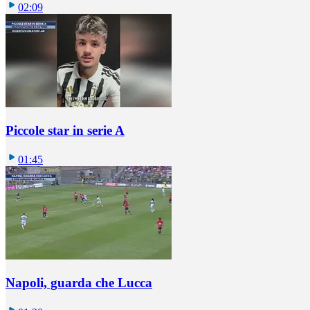
02:09
Piccole star in serie A
01:45
Napoli, guarda che Lucca