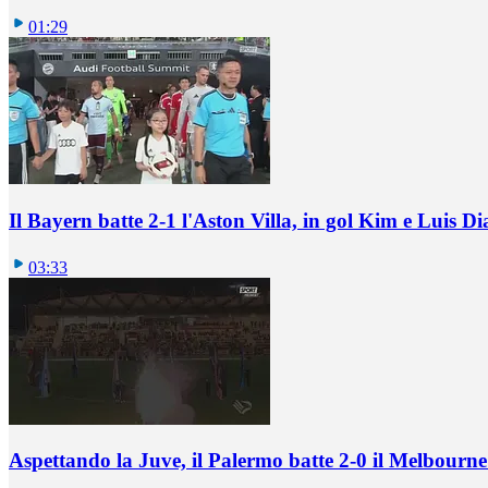
01:29
Il Bayern batte 2-1 l'Aston Villa, in gol Kim e Luis Di
03:33
Aspettando la Juve, il Palermo batte 2-0 il Melbourne