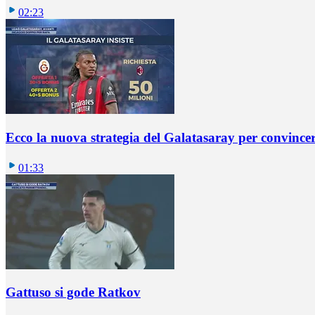
02:23
Ecco la nuova strategia del Galatasaray per convincer
01:33
Gattuso si gode Ratkov