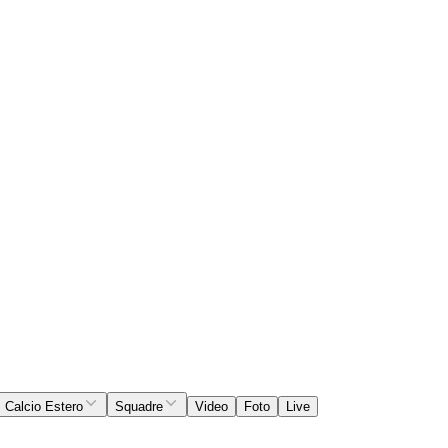
Calcio Estero
Squadre
Video
Foto
Live