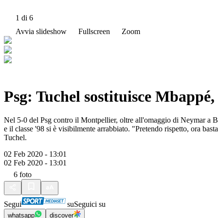
1
di 6
Avvia slideshow
Fullscreen
Zoom
Psg: Tuchel sostituisce Mbappé, 
Nel 5-0 del Psg contro il Montpellier, oltre all'omaggio di Neymar a B
e il classe '98 si è visibilmente arrabbiato. "Pretendo rispetto, ora b
Tuchel.
02 Feb 2020 - 13:01
02 Feb 2020 - 13:01
6
foto
Segui
su
Seguici su
whatsapp
discover