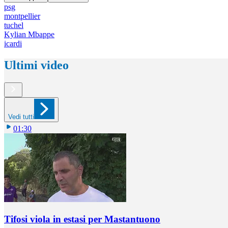
psg
montpellier
tuchel
Kylian Mbappe
icardi
Ultimi video
Vedi tutti
01:30
Tifosi viola in estasi per Mastantuono