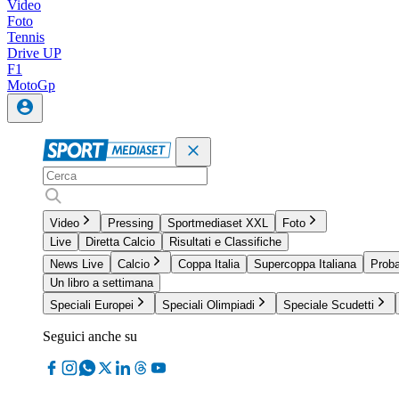
Video
Foto
Tennis
Drive UP
F1
MotoGp
Video
Pressing
Sportmediaset XXL
Foto
Live
Diretta Calcio
Risultati e Classifiche
News Live
Calcio
Coppa Italia
Supercoppa Italiana
Proba
Un libro a settimana
Speciali Europei
Speciali Olimpiadi
Speciale Scudetti
Seguici anche su