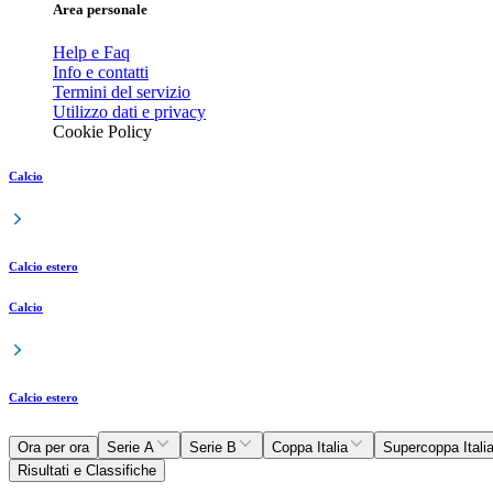
Area personale
Help e Faq
Info e contatti
Termini del servizio
Utilizzo dati e privacy
Cookie Policy
Calcio
Calcio estero
Calcio
Calcio estero
Ora per ora
Serie A
Serie B
Coppa Italia
Supercoppa Itali
Risultati e Classifiche