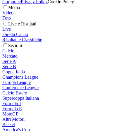
Corporate
Privacy Policy
Cookie Policy
Media
Video
Foto
Live e Risultati
Live
Diretta Calcio
Risultati e Classifiche
Sezioni
Calcio
Mercato
Serie A
Serie B
Coppa Italia
Champions League
Europa League
Conference League
Calcio Estero
Supercoppa Italiana
Formula 1
Formula E
MotoGP
Altri Motori
Basket
America's Cup