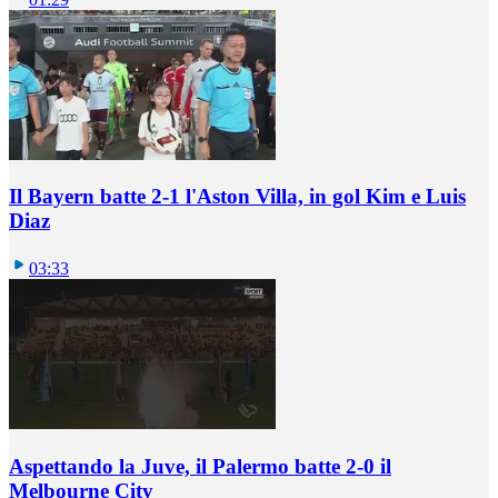
Il Bayern batte 2-1 l'Aston Villa, in gol Kim e Luis
Diaz
03:33
Aspettando la Juve, il Palermo batte 2-0 il
Melbourne City