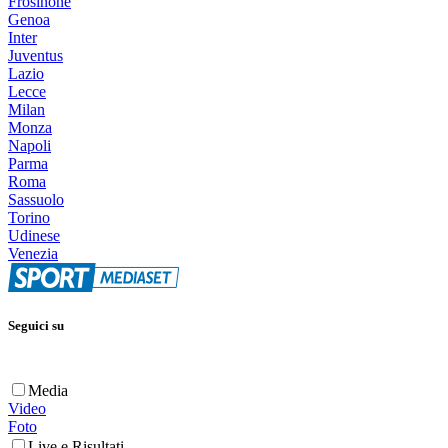
Frosinone
Genoa
Inter
Juventus
Lazio
Lecce
Milan
Monza
Napoli
Parma
Roma
Sassuolo
Torino
Udinese
Venezia
Seguici su
Media
Video
Foto
Live e Risultati