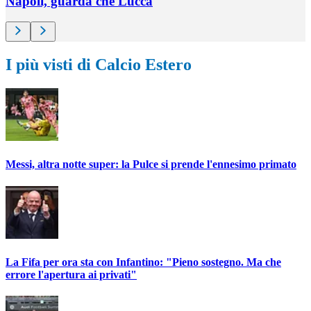
Napoli, guarda che Lucca
I più visti di Calcio Estero
Messi, altra notte super: la Pulce si prende l'ennesimo primato
La Fifa per ora sta con Infantino: "Pieno sostegno. Ma che
errore l'apertura ai privati"