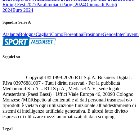
Riding Fest 2025
Paralimpiadi Parigi 2024
Olimpiadi Parigi
2024
Euro 2024
Squadra Serie A
Atalanta
Bologna
Cagliari
Como
Fiorentina
Frosinone
Genoa
Inter
Juvent
Seguici su
Copyright © 1999-
2026
RTI S.p.A. Business Digital -
P.Iva 03976881007 - Tutti i diritti riservati - Per la pubblicità
Mediamond S.p.A. - RTI S.p.A., Mediaset N.V., sede legale
Amsterdam (Paesi Bassi) - Uffici Viale Europa 46, 20093 Cologno
Monzese (MI)
Rispetto ai contenuti e ai dati personali trasmessi e/o
riprodotti è vietata ogni utilizzazione funzionale all’addestramento di
sistemi di intelligenza artificiale generativa. È altresì fatto divieto
espresso di utilizzare mezzi automatizzati di data scraping.
Legal