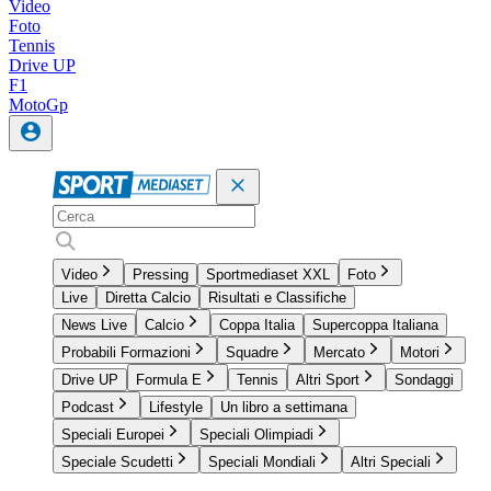
Video
Foto
Tennis
Drive UP
F1
MotoGp
Video
Pressing
Sportmediaset XXL
Foto
Live
Diretta Calcio
Risultati e Classifiche
News Live
Calcio
Coppa Italia
Supercoppa Italiana
Probabili Formazioni
Squadre
Mercato
Motori
Drive UP
Formula E
Tennis
Altri Sport
Sondaggi
Podcast
Lifestyle
Un libro a settimana
Speciali Europei
Speciali Olimpiadi
Speciale Scudetti
Speciali Mondiali
Altri Speciali