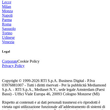
Lecce
Milan
Monza
Napoli
Parma
Roma
Sassuolo
Torino
Udinese
Venezia
Legal
Corporate
Cookie Policy
Privacy Policy
Copyright © 1999-
2026
RTI S.p.A. Business Digital - P.Iva
03976881007 - Tutti i diritti riservati - Per la pubblicità Mediamond
S.p.A. - RTI S.p.A., Mediaset N.V., sede legale Amsterdam (Paesi
Bassi) - Uffici Viale Europa 46, 20093 Cologno Monzese (MI)
Rispetto ai contenuti e ai dati personali trasmessi e/o riprodotti è
vietata ogni utilizzazione funzionale all’addestramento di sistemi di