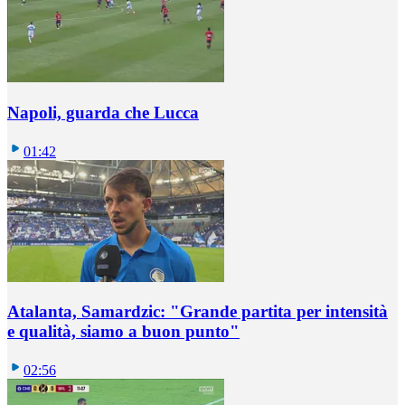
Napoli, guarda che Lucca
01:42
Atalanta, Samardzic: "Grande partita per intensità
e qualità, siamo a buon punto"
02:56