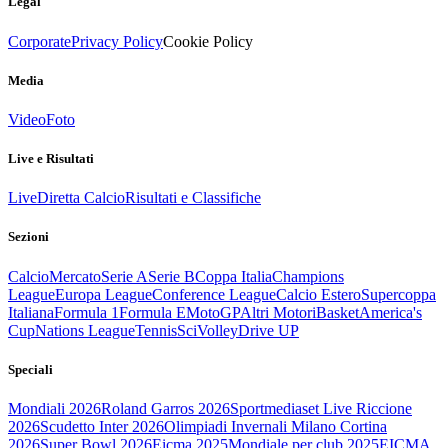
Legal
Corporate
Privacy Policy
Cookie Policy
Media
Video
Foto
Live e Risultati
Live
Diretta Calcio
Risultati e Classifiche
Sezioni
Calcio
Mercato
Serie A
Serie B
Coppa Italia
Champions
League
Europa League
Conference League
Calcio Estero
Supercoppa
Italiana
Formula 1
Formula E
MotoGP
Altri Motori
Basket
America's
Cup
Nations League
Tennis
Sci
Volley
Drive UP
Speciali
Mondiali 2026
Roland Garros 2026
Sportmediaset Live Riccione
2026
Scudetto Inter 2026
Olimpiadi Invernali Milano Cortina
2026
Super Bowl 2026
Eicma 2025
Mondiale per club 2025
EICMA