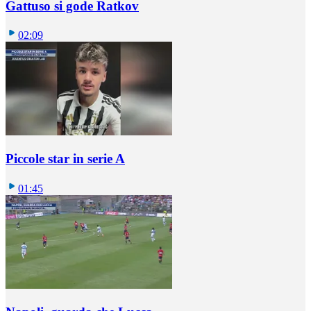
Gattuso si gode Ratkov
02:09
Piccole star in serie A
01:45