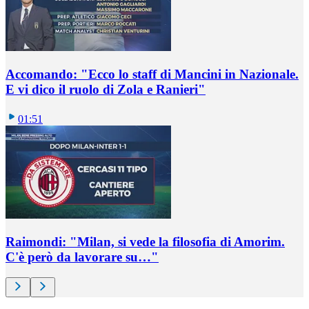
Accomando: "Ecco lo staff di Mancini in Nazionale.
E vi dico il ruolo di Zola e Ranieri"
01:51
Raimondi: "Milan, si vede la filosofia di Amorim.
C'è però da lavorare su…"