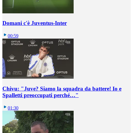
Domani c'è Juventus-Inter
00:59
Chivu: "Juve? Siamo la squadra da battere! Io e
Spalletti preoccupati perché…"
01:30