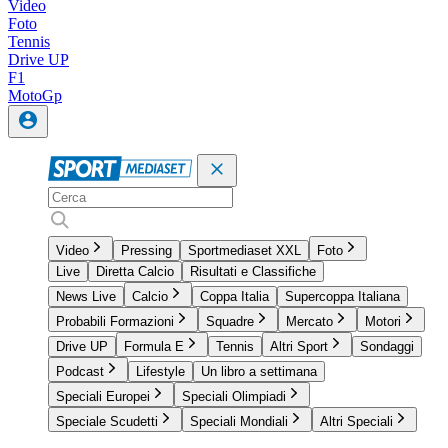
Video
Foto
Tennis
Drive UP
F1
MotoGp
Video
Pressing
Sportmediaset XXL
Foto
Live
Diretta Calcio
Risultati e Classifiche
News Live
Calcio
Coppa Italia
Supercoppa Italiana
Probabili Formazioni
Squadre
Mercato
Motori
Drive UP
Formula E
Tennis
Altri Sport
Sondaggi
Podcast
Lifestyle
Un libro a settimana
Speciali Europei
Speciali Olimpiadi
Speciale Scudetti
Speciali Mondiali
Altri Speciali