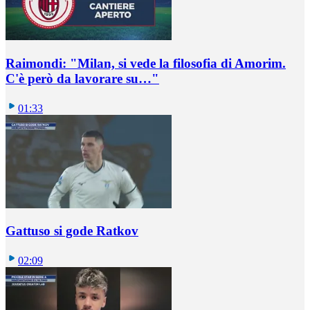
Raimondi: "Milan, si vede la filosofia di Amorim.
C'è però da lavorare su…"
01:33
Gattuso si gode Ratkov
02:09