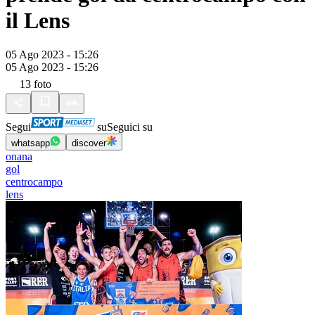
il Lens
05 Ago 2023 - 15:26
05 Ago 2023 - 15:26
13
foto
Segui
su
Seguici su
whatsapp
discover
onana
gol
centrocampo
lens