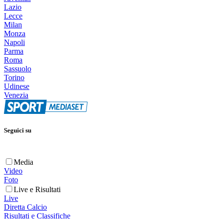
Lazio
Lecce
Milan
Monza
Napoli
Parma
Roma
Sassuolo
Torino
Udinese
Venezia
Seguici su
Media
Video
Foto
Live e Risultati
Live
Diretta Calcio
Risultati e Classifiche