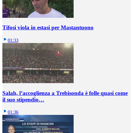
Tifosi viola in estasi per Mastantuono
01:33
Salah, l’accoglienza a Trebisonda è folle quasi come
il suo stipendio…
01:36