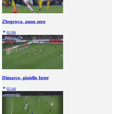
Zhegrova, anno zero
02:06
Dimarco, gioiello Inter
02:44