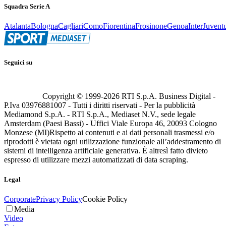
Squadra Serie A
Atalanta
Bologna
Cagliari
Como
Fiorentina
Frosinone
Genoa
Inter
Juvent
Seguici su
Copyright © 1999-
2026
RTI S.p.A. Business Digital -
P.Iva 03976881007 - Tutti i diritti riservati - Per la pubblicità
Mediamond S.p.A. - RTI S.p.A., Mediaset N.V., sede legale
Amsterdam (Paesi Bassi) - Uffici Viale Europa 46, 20093 Cologno
Monzese (MI)
Rispetto ai contenuti e ai dati personali trasmessi e/o
riprodotti è vietata ogni utilizzazione funzionale all’addestramento di
sistemi di intelligenza artificiale generativa. È altresì fatto divieto
espresso di utilizzare mezzi automatizzati di data scraping.
Legal
Corporate
Privacy Policy
Cookie Policy
Media
Video