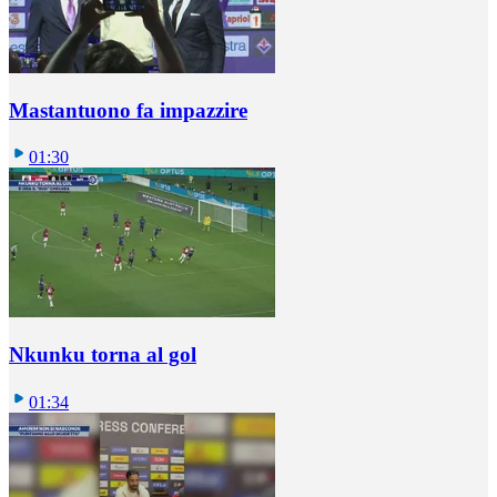
Mastantuono fa impazzire
01:30
Nkunku torna al gol
01:34