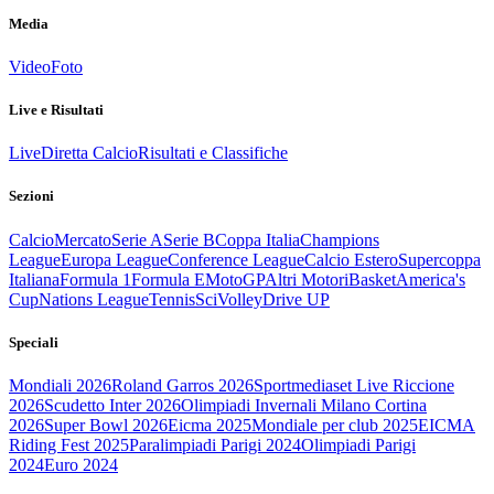
Media
Video
Foto
Live e Risultati
Live
Diretta Calcio
Risultati e Classifiche
Sezioni
Calcio
Mercato
Serie A
Serie B
Coppa Italia
Champions
League
Europa League
Conference League
Calcio Estero
Supercoppa
Italiana
Formula 1
Formula E
MotoGP
Altri Motori
Basket
America's
Cup
Nations League
Tennis
Sci
Volley
Drive UP
Speciali
Mondiali 2026
Roland Garros 2026
Sportmediaset Live Riccione
2026
Scudetto Inter 2026
Olimpiadi Invernali Milano Cortina
2026
Super Bowl 2026
Eicma 2025
Mondiale per club 2025
EICMA
Riding Fest 2025
Paralimpiadi Parigi 2024
Olimpiadi Parigi
2024
Euro 2024