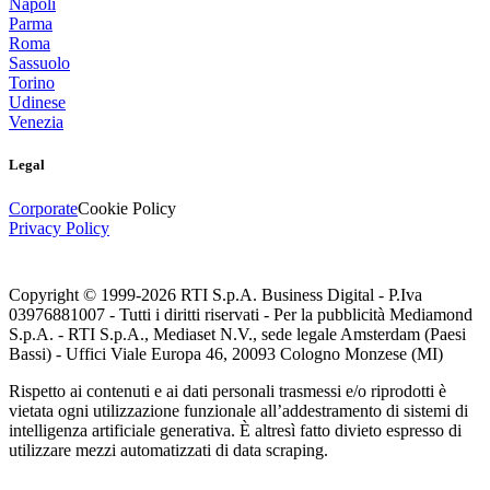
Napoli
Parma
Roma
Sassuolo
Torino
Udinese
Venezia
Legal
Corporate
Cookie Policy
Privacy Policy
Copyright © 1999-
2026
RTI S.p.A. Business Digital - P.Iva
03976881007 - Tutti i diritti riservati - Per la pubblicità Mediamond
S.p.A. - RTI S.p.A., Mediaset N.V., sede legale Amsterdam (Paesi
Bassi) - Uffici Viale Europa 46, 20093 Cologno Monzese (MI)
Rispetto ai contenuti e ai dati personali trasmessi e/o riprodotti è
vietata ogni utilizzazione funzionale all’addestramento di sistemi di
intelligenza artificiale generativa. È altresì fatto divieto espresso di
utilizzare mezzi automatizzati di data scraping.