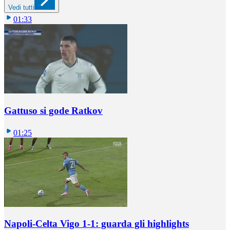
Vedi tutti
01:33
Gattuso si gode Ratkov
01:25
Napoli-Celta Vigo 1-1: guarda gli highlights