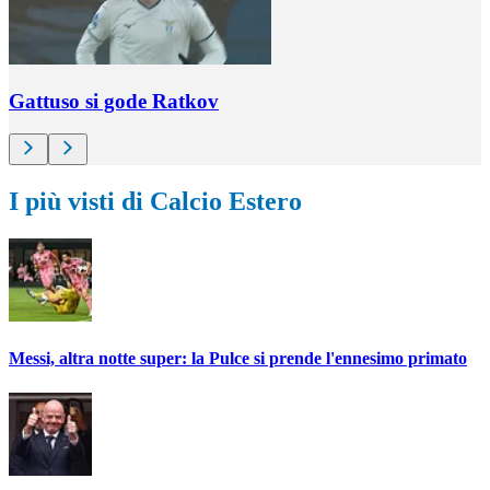
Gattuso si gode Ratkov
I più visti di Calcio Estero
Messi, altra notte super: la Pulce si prende l'ennesimo primato