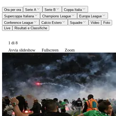
Ora per ora
Serie A
Serie B
Coppa Italia
Supercoppa Italiana
Champions League
Europa League
Conference League
Calcio Estero
Squadre
Video
Foto
Live
Risultati e Classifiche
1
di 8
Avvia slideshow
Fullscreen
Zoom