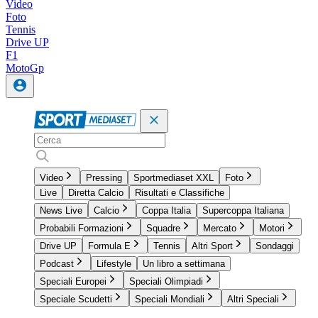
Video
Foto
Tennis
Drive UP
F1
MotoGp
Video
Pressing
Sportmediaset XXL
Foto
Live
Diretta Calcio
Risultati e Classifiche
News Live
Calcio
Coppa Italia
Supercoppa Italiana
Probabili Formazioni
Squadre
Mercato
Motori
Drive UP
Formula E
Tennis
Altri Sport
Sondaggi
Podcast
Lifestyle
Un libro a settimana
Speciali Europei
Speciali Olimpiadi
Speciale Scudetti
Speciali Mondiali
Altri Speciali