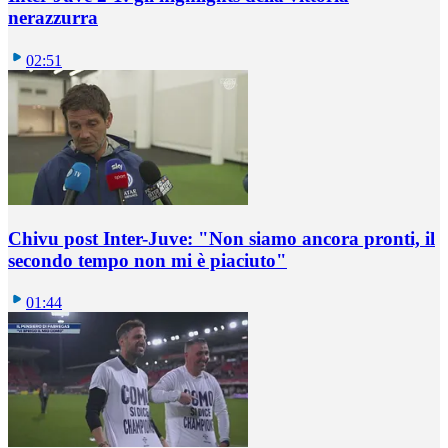
nerazzurra
02:51
Chivu post Inter-Juve: "Non siamo ancora pronti, il
secondo tempo non mi è piaciuto"
01:44