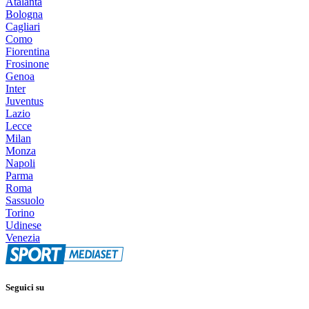
Atalanta
Bologna
Cagliari
Como
Fiorentina
Frosinone
Genoa
Inter
Juventus
Lazio
Lecce
Milan
Monza
Napoli
Parma
Roma
Sassuolo
Torino
Udinese
Venezia
Seguici su