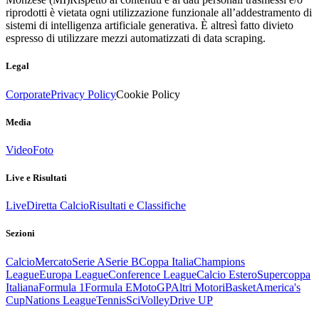
riprodotti è vietata ogni utilizzazione funzionale all’addestramento di
sistemi di intelligenza artificiale generativa. È altresì fatto divieto
espresso di utilizzare mezzi automatizzati di data scraping.
Legal
Corporate
Privacy Policy
Cookie Policy
Media
Video
Foto
Live e Risultati
Live
Diretta Calcio
Risultati e Classifiche
Sezioni
Calcio
Mercato
Serie A
Serie B
Coppa Italia
Champions
League
Europa League
Conference League
Calcio Estero
Supercoppa
Italiana
Formula 1
Formula E
MotoGP
Altri Motori
Basket
America's
Cup
Nations League
Tennis
Sci
Volley
Drive UP