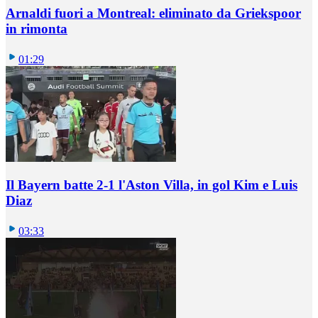
Arnaldi fuori a Montreal: eliminato da Griekspoor
in rimonta
01:29
Il Bayern batte 2-1 l'Aston Villa, in gol Kim e Luis
Diaz
03:33