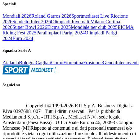
Speciali
Mondiali 2026
Roland Garros 2026
Sportmediaset Live Riccione
2026
Scudetto Inter 2026
Olimpiadi Invernali Milano Cortina
2026
Super Bowl 2026
Eicma 2025
Mondiale per club 2025
EICMA
Riding Fest 2025
Paralimpiadi Parigi 2024
Olimpiadi Parigi
2024
Euro 2024
Squadra Serie A
Atalanta
Bologna
Cagliari
Como
Fiorentina
Frosinone
Genoa
Inter
Juvent
Seguici su
Copyright © 1999-
2026
RTI S.p.A. Business Digital -
P.Iva 03976881007 - Tutti i diritti riservati - Per la pubblicità
Mediamond S.p.A. - RTI S.p.A., Mediaset N.V., sede legale
Amsterdam (Paesi Bassi) - Uffici Viale Europa 46, 20093 Cologno
Monzese (MI)
Rispetto ai contenuti e ai dati personali trasmessi e/o
riprodotti è vietata ogni utilizzazione funzionale all’addestramento di