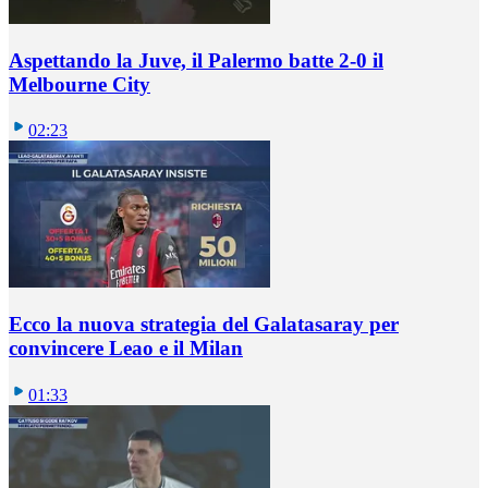
Aspettando la Juve, il Palermo batte 2-0 il
Melbourne City
02:23
Ecco la nuova strategia del Galatasaray per
convincere Leao e il Milan
01:33