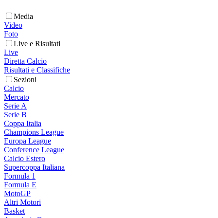
Media
Video
Foto
Live e Risultati
Live
Diretta Calcio
Risultati e Classifiche
Sezioni
Calcio
Mercato
Serie A
Serie B
Coppa Italia
Champions League
Europa League
Conference League
Calcio Estero
Supercoppa Italiana
Formula 1
Formula E
MotoGP
Altri Motori
Basket