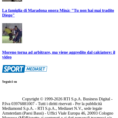
La famiglia di Maradona onora Minà: "Tu non hai mai tradito
Diego"
Moreno torna ad arbitrare, ma viene aggredito dal calciatore: il
video
Seguici su
Copyright © 1999-
2026
RTI S.p.A. Business Digital -
P.Iva 03976881007 - Tutti i diritti riservati - Per la pubblicità
Mediamond S.p.A. - RTI S.p.A., Mediaset N.V., sede legale
Amsterdam (Paesi Bassi) - Uffici Viale Europa 46, 20093 Cologno
Monzese (MI)
Rispetto ai contenuti e ai dati personali trasmessi e/o