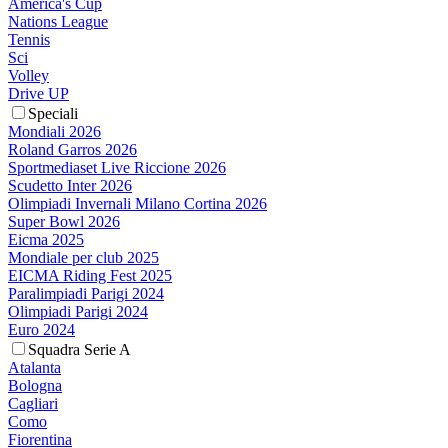
America's Cup
Nations League
Tennis
Sci
Volley
Drive UP
Speciali
Mondiali 2026
Roland Garros 2026
Sportmediaset Live Riccione 2026
Scudetto Inter 2026
Olimpiadi Invernali Milano Cortina 2026
Super Bowl 2026
Eicma 2025
Mondiale per club 2025
EICMA Riding Fest 2025
Paralimpiadi Parigi 2024
Olimpiadi Parigi 2024
Euro 2024
Squadra Serie A
Atalanta
Bologna
Cagliari
Como
Fiorentina