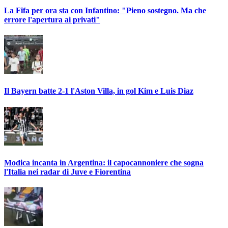
La Fifa per ora sta con Infantino: "Pieno sostegno. Ma che
errore l'apertura ai privati"
Il Bayern batte 2-1 l'Aston Villa, in gol Kim e Luis Diaz
Modica incanta in Argentina: il capocannoniere che sogna
l'Italia nei radar di Juve e Fiorentina