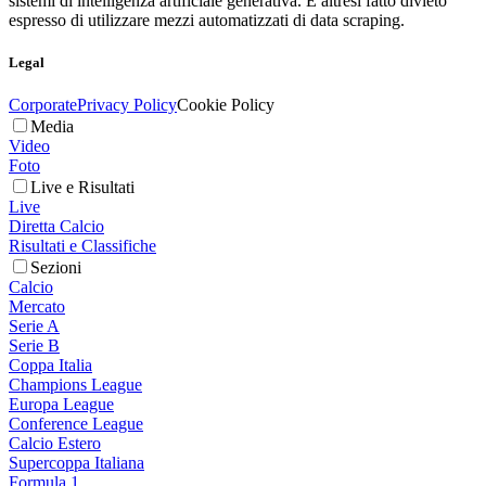
sistemi di intelligenza artificiale generativa. È altresì fatto divieto
espresso di utilizzare mezzi automatizzati di data scraping.
Legal
Corporate
Privacy Policy
Cookie Policy
Media
Video
Foto
Live e Risultati
Live
Diretta Calcio
Risultati e Classifiche
Sezioni
Calcio
Mercato
Serie A
Serie B
Coppa Italia
Champions League
Europa League
Conference League
Calcio Estero
Supercoppa Italiana
Formula 1