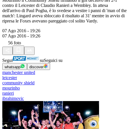
Mourinho il Community Shield firmando il gol decisivo nel 2-1
contro il Leicester di Claudio Ranieri a Wembley. In attesa
dell'arrivo di Paul Pogba, è lo svedese a vestire i panni di 'man of the
match': Lingard aveva sbloccato il risultato al 31' mentre in avvio di
ripresa le Foxes avevano pareggiato col solito Vardy.
07 Ago 2016 - 19:26
07 Ago 2016 - 19:26
56
foto
Segui
su
Seguici su
whatsapp
discover
manchester united
leicester
community shield
mourinho
ranieri
ibrahimovic