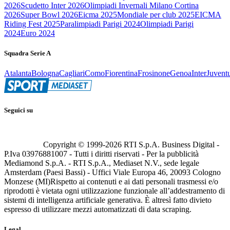
2026
Scudetto Inter 2026
Olimpiadi Invernali Milano Cortina
2026
Super Bowl 2026
Eicma 2025
Mondiale per club 2025
EICMA
Riding Fest 2025
Paralimpiadi Parigi 2024
Olimpiadi Parigi
2024
Euro 2024
Squadra Serie A
Atalanta
Bologna
Cagliari
Como
Fiorentina
Frosinone
Genoa
Inter
Juvent
Seguici su
Copyright © 1999-
2026
RTI S.p.A. Business Digital -
P.Iva 03976881007 - Tutti i diritti riservati - Per la pubblicità
Mediamond S.p.A. - RTI S.p.A., Mediaset N.V., sede legale
Amsterdam (Paesi Bassi) - Uffici Viale Europa 46, 20093 Cologno
Monzese (MI)
Rispetto ai contenuti e ai dati personali trasmessi e/o
riprodotti è vietata ogni utilizzazione funzionale all’addestramento di
sistemi di intelligenza artificiale generativa. È altresì fatto divieto
espresso di utilizzare mezzi automatizzati di data scraping.
Legal