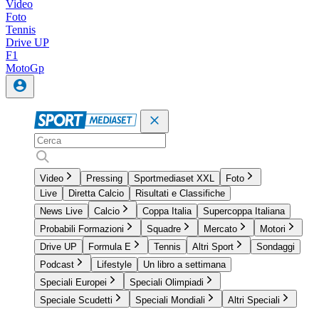
Video
Foto
Tennis
Drive UP
F1
MotoGp
Video
Pressing
Sportmediaset XXL
Foto
Live
Diretta Calcio
Risultati e Classifiche
News Live
Calcio
Coppa Italia
Supercoppa Italiana
Probabili Formazioni
Squadre
Mercato
Motori
Drive UP
Formula E
Tennis
Altri Sport
Sondaggi
Podcast
Lifestyle
Un libro a settimana
Speciali Europei
Speciali Olimpiadi
Speciale Scudetti
Speciali Mondiali
Altri Speciali