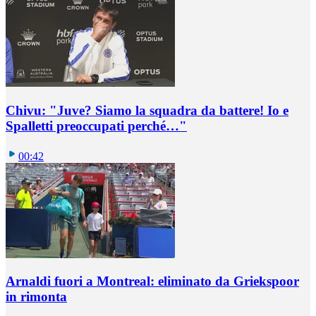
Chivu: "Juve? Siamo la squadra da battere! Io e
Spalletti preoccupati perché…"
00:42
Arnaldi fuori a Montreal: eliminato da Griekspoor
in rimonta