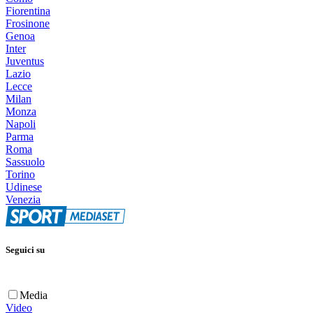
Fiorentina
Frosinone
Genoa
Inter
Juventus
Lazio
Lecce
Milan
Monza
Napoli
Parma
Roma
Sassuolo
Torino
Udinese
Venezia
Seguici su
Media
Video