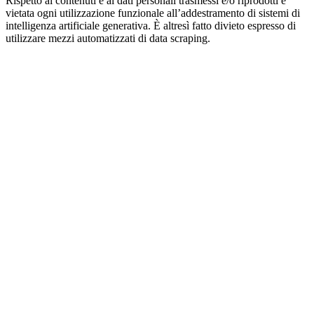
Rispetto ai contenuti e ai dati personali trasmessi e/o riprodotti è
vietata ogni utilizzazione funzionale all’addestramento di sistemi di
intelligenza artificiale generativa. È altresì fatto divieto espresso di
utilizzare mezzi automatizzati di data scraping.