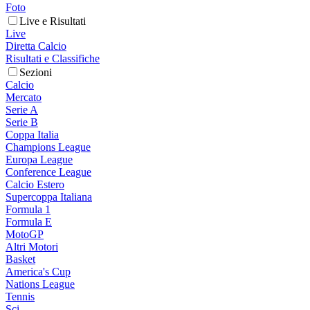
Foto
Live e Risultati
Live
Diretta Calcio
Risultati e Classifiche
Sezioni
Calcio
Mercato
Serie A
Serie B
Coppa Italia
Champions League
Europa League
Conference League
Calcio Estero
Supercoppa Italiana
Formula 1
Formula E
MotoGP
Altri Motori
Basket
America's Cup
Nations League
Tennis
Sci