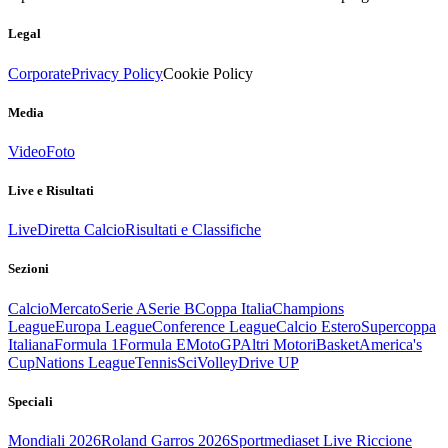
Legal
Corporate
Privacy Policy
Cookie Policy
Media
Video
Foto
Live e Risultati
Live
Diretta Calcio
Risultati e Classifiche
Sezioni
Calcio
Mercato
Serie A
Serie B
Coppa Italia
Champions
League
Europa League
Conference League
Calcio Estero
Supercoppa
Italiana
Formula 1
Formula E
MotoGP
Altri Motori
Basket
America's
Cup
Nations League
Tennis
Sci
Volley
Drive UP
Speciali
Mondiali 2026
Roland Garros 2026
Sportmediaset Live Riccione