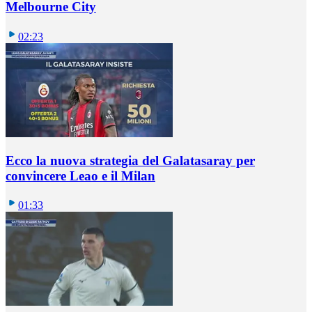
Melbourne City
02:23
Ecco la nuova strategia del Galatasaray per
convincere Leao e il Milan
01:33