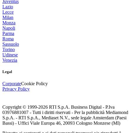
Juventus
Lazio
Lecce
Milan
Monza
Napoli
Parma
Roma
Sassuolo
Torino
Udinese
Venezia
Legal
Corporate
Cookie Policy
Privacy Policy
Copyright © 1999-
2026
RTI S.p.A. Business Digital - P.Iva
03976881007 - Tutti i diritti riservati - Per la pubblicità Mediamond
S.p.A. - RTI S.p.A., Mediaset N.V., sede legale Amsterdam (Paesi
Bassi) - Uffici Viale Europa 46, 20093 Cologno Monzese (MI)