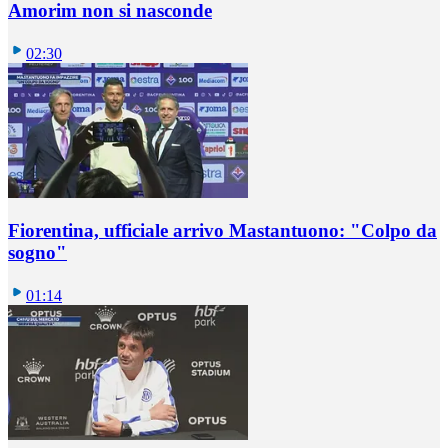
Amorim non si nasconde
02:30
Fiorentina, ufficiale arrivo Mastantuono: "Colpo da
sogno"
01:14