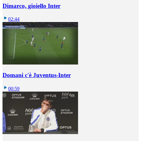
Dimarco, gioiello Inter
02:44
Domani c'è Juventus-Inter
00:59