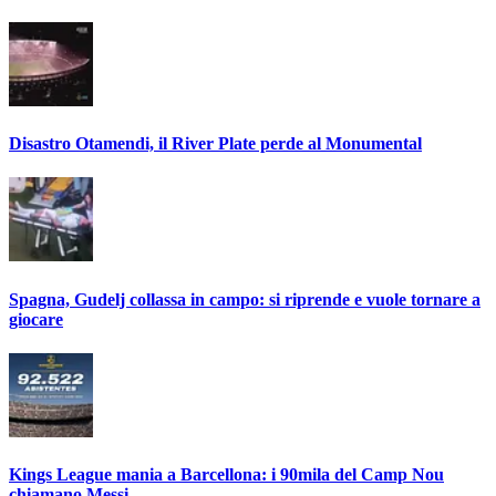
Disastro Otamendi, il River Plate perde al Monumental
Spagna, Gudelj collassa in campo: si riprende e vuole tornare a
giocare
Kings League mania a Barcellona: i 90mila del Camp Nou
chiamano Messi