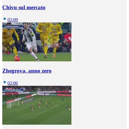
Chivu sul mercato
02:09
Zhegrova, anno zero
02:06