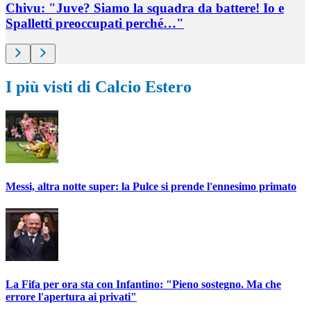
Chivu: "Juve? Siamo la squadra da battere! Io e
Spalletti preoccupati perché…"
I più visti di Calcio Estero
Messi, altra notte super: la Pulce si prende l'ennesimo primato
La Fifa per ora sta con Infantino: "Pieno sostegno. Ma che
errore l'apertura ai privati"