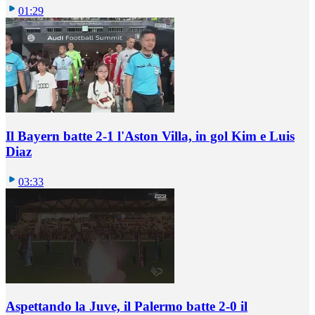
01:29
Il Bayern batte 2-1 l'Aston Villa, in gol Kim e Luis
Diaz
03:33
Aspettando la Juve, il Palermo batte 2-0 il