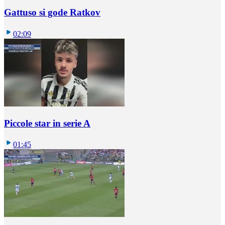
Gattuso si gode Ratkov
02:09
Piccole star in serie A
01:45