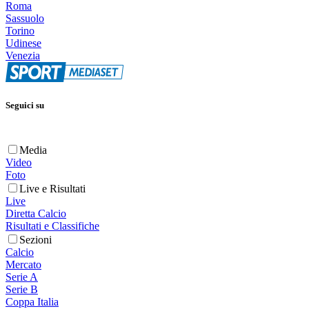
Roma
Sassuolo
Torino
Udinese
Venezia
Seguici su
Media
Video
Foto
Live e Risultati
Live
Diretta Calcio
Risultati e Classifiche
Sezioni
Calcio
Mercato
Serie A
Serie B
Coppa Italia