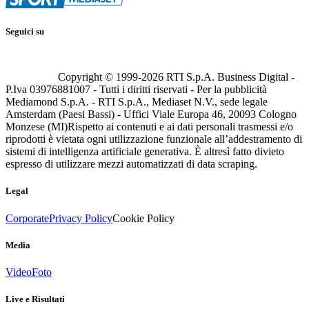
Seguici su
Copyright © 1999-
2026
RTI S.p.A. Business Digital -
P.Iva 03976881007 - Tutti i diritti riservati - Per la pubblicità
Mediamond S.p.A. - RTI S.p.A., Mediaset N.V., sede legale
Amsterdam (Paesi Bassi) - Uffici Viale Europa 46, 20093 Cologno
Monzese (MI)
Rispetto ai contenuti e ai dati personali trasmessi e/o
riprodotti è vietata ogni utilizzazione funzionale all’addestramento di
sistemi di intelligenza artificiale generativa. È altresì fatto divieto
espresso di utilizzare mezzi automatizzati di data scraping.
Legal
Corporate
Privacy Policy
Cookie Policy
Media
Video
Foto
Live e Risultati