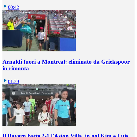
00:42
Arnaldi fuori a Montreal: eliminato da Griekspoor
in rimonta
01:29
Il Bayern batte 2-1 l'Aston Villa, in gol Kim e Luis