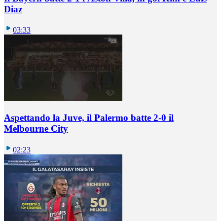
Diaz
03:33
Aspettando la Juve, il Palermo batte 2-0 il
Melbourne City
02:23