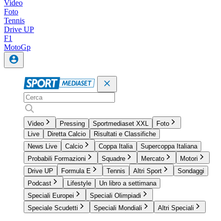
Video
Foto
Tennis
Drive UP
F1
MotoGp
Video
Pressing
Sportmediaset XXL
Foto
Live
Diretta Calcio
Risultati e Classifiche
News Live
Calcio
Coppa Italia
Supercoppa Italiana
Probabili Formazioni
Squadre
Mercato
Motori
Drive UP
Formula E
Tennis
Altri Sport
Sondaggi
Podcast
Lifestyle
Un libro a settimana
Speciali Europei
Speciali Olimpiadi
Speciale Scudetti
Speciali Mondiali
Altri Speciali