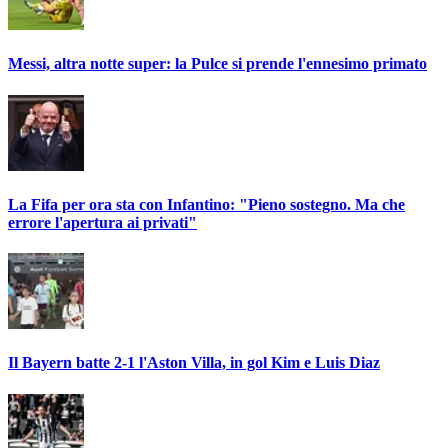
Messi, altra notte super: la Pulce si prende l'ennesimo primato
La Fifa per ora sta con Infantino: "Pieno sostegno. Ma che
errore l'apertura ai privati"
Il Bayern batte 2-1 l'Aston Villa, in gol Kim e Luis Diaz