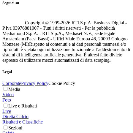
Seguici su
Copyright © 1999-
2026
RTI S.p.A. Business Digital -
P.Iva 03976881007 - Tutti i diritti riservati - Per la pubblicità
Mediamond S.p.A. - RTI S.p.A., Mediaset N.V., sede legale
Amsterdam (Paesi Bassi) - Uffici Viale Europa 46, 20093 Cologno
Monzese (MI)
Rispetto ai contenuti e ai dati personali trasmessi e/o
riprodotti è vietata ogni utilizzazione funzionale all’addestramento di
sistemi di intelligenza artificiale generativa. È altresì fatto divieto
espresso di utilizzare mezzi automatizzati di data scraping.
Legal
Corporate
Privacy Policy
Cookie Policy
Media
Video
Foto
Live e Risultati
Live
Diretta Calcio
Risultati e Classifiche
Sezioni