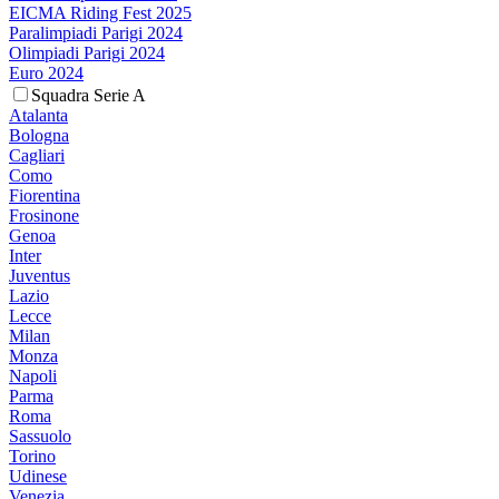
EICMA Riding Fest 2025
Paralimpiadi Parigi 2024
Olimpiadi Parigi 2024
Euro 2024
Squadra Serie A
Atalanta
Bologna
Cagliari
Como
Fiorentina
Frosinone
Genoa
Inter
Juventus
Lazio
Lecce
Milan
Monza
Napoli
Parma
Roma
Sassuolo
Torino
Udinese
Venezia