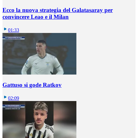
Ecco la nuova strategia del Galatasaray per
convincere Leao e il Milan
01:33
Gattuso si gode Ratkov
02:09