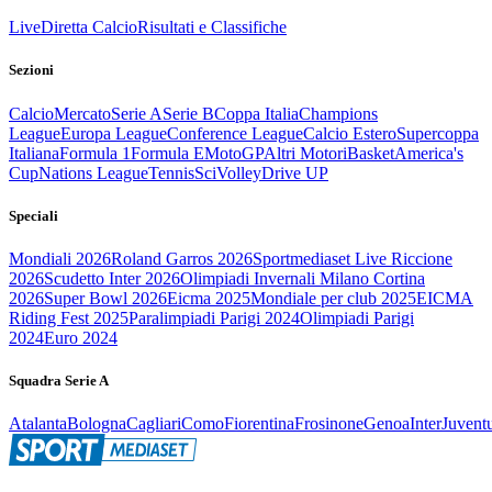
Live
Diretta Calcio
Risultati e Classifiche
Sezioni
Calcio
Mercato
Serie A
Serie B
Coppa Italia
Champions
League
Europa League
Conference League
Calcio Estero
Supercoppa
Italiana
Formula 1
Formula E
MotoGP
Altri Motori
Basket
America's
Cup
Nations League
Tennis
Sci
Volley
Drive UP
Speciali
Mondiali 2026
Roland Garros 2026
Sportmediaset Live Riccione
2026
Scudetto Inter 2026
Olimpiadi Invernali Milano Cortina
2026
Super Bowl 2026
Eicma 2025
Mondiale per club 2025
EICMA
Riding Fest 2025
Paralimpiadi Parigi 2024
Olimpiadi Parigi
2024
Euro 2024
Squadra Serie A
Atalanta
Bologna
Cagliari
Como
Fiorentina
Frosinone
Genoa
Inter
Juvent