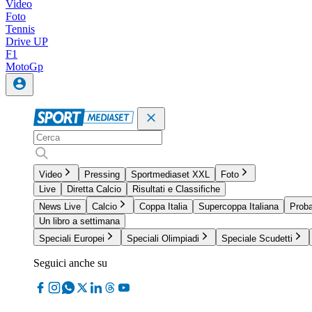
Video
Foto
Tennis
Drive UP
F1
MotoGp
Video
Pressing
Sportmediaset XXL
Foto
Live
Diretta Calcio
Risultati e Classifiche
News Live
Calcio
Coppa Italia
Supercoppa Italiana
Proba
Un libro a settimana
Speciali Europei
Speciali Olimpiadi
Speciale Scudetti
Seguici anche su