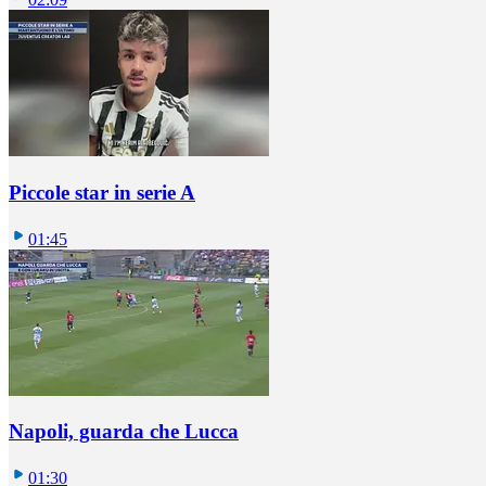
Piccole star in serie A
01:45
Napoli, guarda che Lucca
01:30