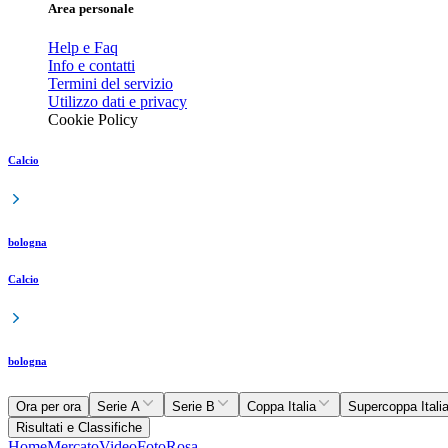
Area personale
Help e Faq
Info e contatti
Termini del servizio
Utilizzo dati e privacy
Cookie Policy
Calcio
bologna
Calcio
bologna
Ora per ora
Serie A
Serie B
Coppa Italia
Supercoppa Itali
Risultati e Classifiche
Home
Mercato
Video
Foto
Rosa