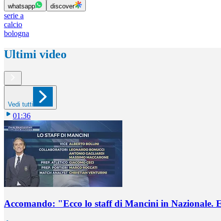
whatsapp
discover
serie a
calcio
bologna
Ultimi video
Vedi tutti
01:36
Accomando: "Ecco lo staff di Mancini in Nazionale. E 