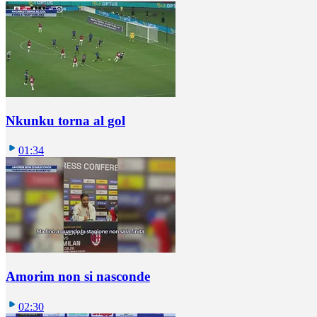
Nkunku torna al gol
01:34
Amorim non si nasconde
02:30