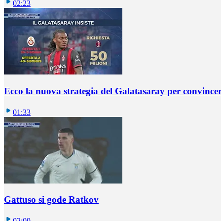
02:23
Ecco la nuova strategia del Galatasaray per convincer
01:33
Gattuso si gode Ratkov
02:09