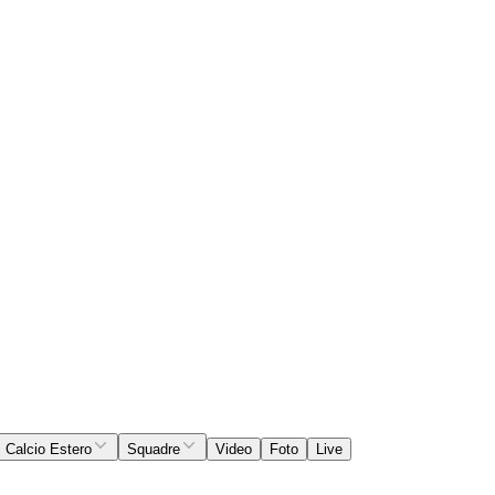
Calcio Estero
Squadre
Video
Foto
Live