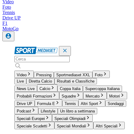
Video
Foto
Tennis
Drive UP
F1
MotoGp
Video
Pressing
Sportmediaset XXL
Foto
Live
Diretta Calcio
Risultati e Classifiche
News Live
Calcio
Coppa Italia
Supercoppa Italiana
Probabili Formazioni
Squadre
Mercato
Motori
Drive UP
Formula E
Tennis
Altri Sport
Sondaggi
Podcast
Lifestyle
Un libro a settimana
Speciali Europei
Speciali Olimpiadi
Speciale Scudetti
Speciali Mondiali
Altri Speciali