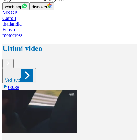
whatsapp
discover
MXGP
Cairoli
thailandia
Febvre
motocross
Ultimi video
Vedi tutti
00:38