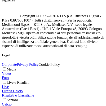
Seguici su
Copyright © 1999-
2026
RTI S.p.A. Business Digital -
P.Iva 03976881007 - Tutti i diritti riservati - Per la pubblicità
Mediamond S.p.A. - RTI S.p.A., Mediaset N.V., sede legale
Amsterdam (Paesi Bassi) - Uffici Viale Europa 46, 20093 Cologno
Monzese (MI)
Rispetto ai contenuti e ai dati personali trasmessi e/o
riprodotti è vietata ogni utilizzazione funzionale all’addestramento di
sistemi di intelligenza artificiale generativa. È altresì fatto divieto
espresso di utilizzare mezzi automatizzati di data scraping.
Legal
Corporate
Privacy Policy
Cookie Policy
Media
Video
Foto
Live e Risultati
Live
Diretta Calcio
Risultati e Classifiche
Sezioni
Calcio