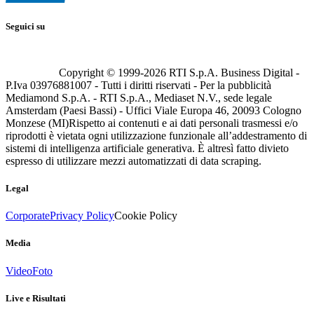
Seguici su
Copyright © 1999-
2026
RTI S.p.A. Business Digital -
P.Iva 03976881007 - Tutti i diritti riservati - Per la pubblicità
Mediamond S.p.A. - RTI S.p.A., Mediaset N.V., sede legale
Amsterdam (Paesi Bassi) - Uffici Viale Europa 46, 20093 Cologno
Monzese (MI)
Rispetto ai contenuti e ai dati personali trasmessi e/o
riprodotti è vietata ogni utilizzazione funzionale all’addestramento di
sistemi di intelligenza artificiale generativa. È altresì fatto divieto
espresso di utilizzare mezzi automatizzati di data scraping.
Legal
Corporate
Privacy Policy
Cookie Policy
Media
Video
Foto
Live e Risultati