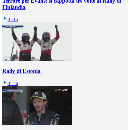
Terrore per Evans: si cappotta tre volte al Rally di
Finlandia
01:15
Rally di Estonia
01:56