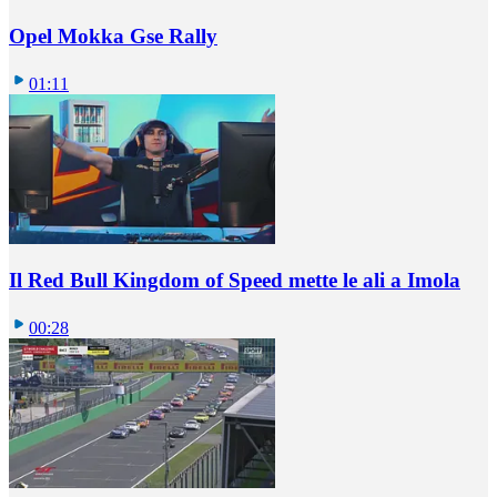
Opel Mokka Gse Rally
01:11
Il Red Bull Kingdom of Speed mette le ali a Imola
00:28