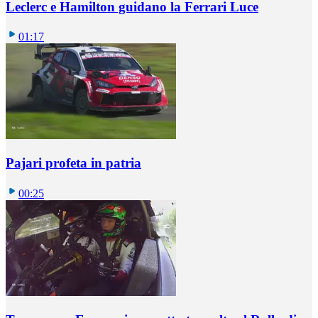
Leclerc e Hamilton guidano la Ferrari Luce
01:17
Pajari profeta in patria
00:25