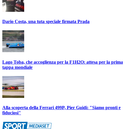
Dario Costa, una tuta speciale firmata Prada
Lago Toba, che accoglienza per la F1H2O: attesa per la prima
tappa mondiale
Alla scoperta della Ferrari 499P, Pier Guidi: "Siamo pronti e
fiduciosi"