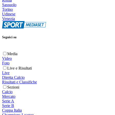
Roma
Sassuolo
Torino
Udinese
Venezia
Seguici su
Media
Video
Foto
Live e Risultati
Live
Diretta Calcio
Risultati e Classifiche
Sezioni
Calcio
Mercato
Serie A
Serie B
Coppa Italia
Champions League