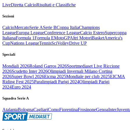
Live
Diretta Calcio
Risultati e Classifiche
Sezioni
Calcio
Mercato
Serie A
Serie B
Coppa Italia
Champions
League
Europa League
Conference League
Calcio Estero
Supercoppa
Italiana
Formula 1
Formula E
MotoGP
Altri Motori
Basket
America's
Cup
Nations League
Tennis
Sci
Volley
Drive UP
Speciali
Mondiali 2026
Roland Garros 2026
Sportmediaset Live Riccione
2026
Scudetto Inter 2026
Olimpiadi Invernali Milano Cortina
2026
Super Bowl 2026
Eicma 2025
Mondiale per club 2025
EICMA
Riding Fest 2025
Paralimpiadi Parigi 2024
Olimpiadi Parigi
2024
Euro 2024
Squadra Serie A
Atalanta
Bologna
Cagliari
Como
Fiorentina
Frosinone
Genoa
Inter
Juvent