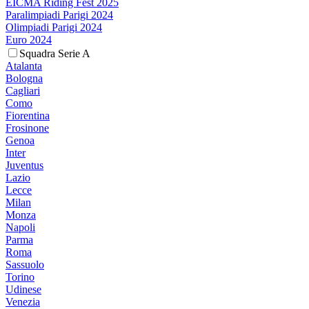
EICMA Riding Fest 2025
Paralimpiadi Parigi 2024
Olimpiadi Parigi 2024
Euro 2024
Squadra Serie A
Atalanta
Bologna
Cagliari
Como
Fiorentina
Frosinone
Genoa
Inter
Juventus
Lazio
Lecce
Milan
Monza
Napoli
Parma
Roma
Sassuolo
Torino
Udinese
Venezia