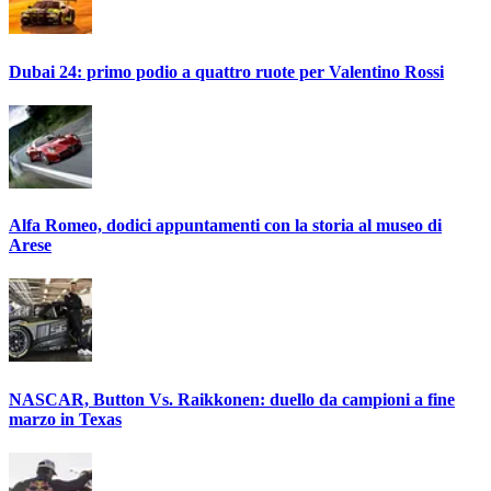
Dubai 24: primo podio a quattro ruote per Valentino Rossi
Alfa Romeo, dodici appuntamenti con la storia al museo di
Arese
NASCAR, Button Vs. Raikkonen: duello da campioni a fine
marzo in Texas