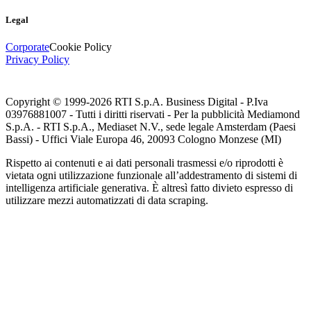
Legal
Corporate
Cookie Policy
Privacy Policy
Copyright © 1999-
2026
RTI S.p.A. Business Digital - P.Iva
03976881007 - Tutti i diritti riservati - Per la pubblicità Mediamond
S.p.A. - RTI S.p.A., Mediaset N.V., sede legale Amsterdam (Paesi
Bassi) - Uffici Viale Europa 46, 20093 Cologno Monzese (MI)
Rispetto ai contenuti e ai dati personali trasmessi e/o riprodotti è
vietata ogni utilizzazione funzionale all’addestramento di sistemi di
intelligenza artificiale generativa. È altresì fatto divieto espresso di
utilizzare mezzi automatizzati di data scraping.