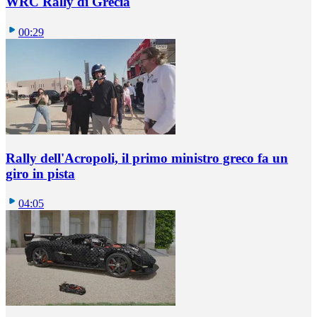
WRC Rally di Grecia
00:29
Rally dell'Acropoli, il primo ministro greco fa un
giro in pista
04:05