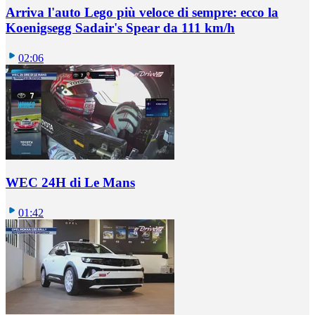
Arriva l'auto Lego più veloce di sempre: ecco la
Koenigsegg Sadair's Spear da 111 km/h
02:06
WEC 24H di Le Mans
01:42