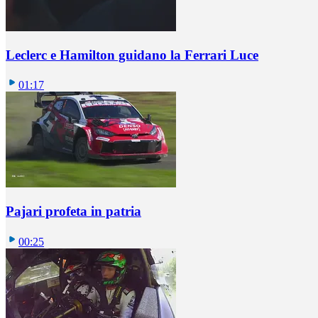
Leclerc e Hamilton guidano la Ferrari Luce
01:17
Pajari profeta in patria
00:25