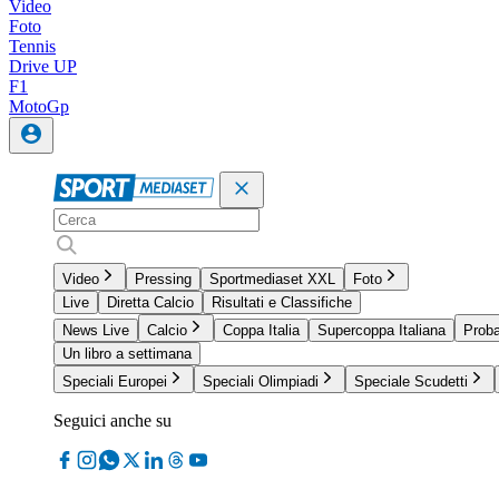
Video
Foto
Tennis
Drive UP
F1
MotoGp
Video
Pressing
Sportmediaset XXL
Foto
Live
Diretta Calcio
Risultati e Classifiche
News Live
Calcio
Coppa Italia
Supercoppa Italiana
Proba
Un libro a settimana
Speciali Europei
Speciali Olimpiadi
Speciale Scudetti
Seguici anche su