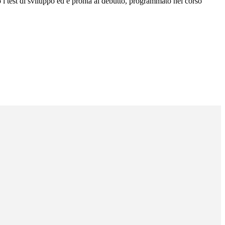
 test di sviluppo ed è pronta al debutto, programmato nel corso