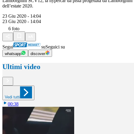
Lamborghini SCV12, la hypercar da pista progettata da Lamborghini Sq
dell’estate 2020.
23 Giu 2020 - 14:04
23 Giu 2020 - 14:04
6
foto
Segui
su
Seguici su
whatsapp
discover
Ultimi video
Vedi tutti
00:38