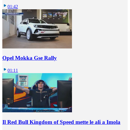
01:42
Opel Mokka Gse Rally
01:11
Il Red Bull Kingdom of Speed mette le ali a Imola