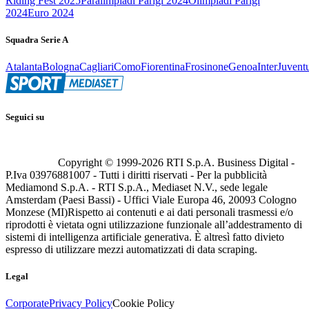
Riding Fest 2025
Paralimpiadi Parigi 2024
Olimpiadi Parigi
2024
Euro 2024
Squadra Serie A
Atalanta
Bologna
Cagliari
Como
Fiorentina
Frosinone
Genoa
Inter
Juvent
Seguici su
Copyright © 1999-
2026
RTI S.p.A. Business Digital -
P.Iva 03976881007 - Tutti i diritti riservati - Per la pubblicità
Mediamond S.p.A. - RTI S.p.A., Mediaset N.V., sede legale
Amsterdam (Paesi Bassi) - Uffici Viale Europa 46, 20093 Cologno
Monzese (MI)
Rispetto ai contenuti e ai dati personali trasmessi e/o
riprodotti è vietata ogni utilizzazione funzionale all’addestramento di
sistemi di intelligenza artificiale generativa. È altresì fatto divieto
espresso di utilizzare mezzi automatizzati di data scraping.
Legal
Corporate
Privacy Policy
Cookie Policy