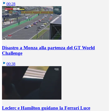
00:28
Disastro a Monza alla partenza del GT World
Challenge
00:38
Leclerc e Hamilton guidano la Ferrari Luce