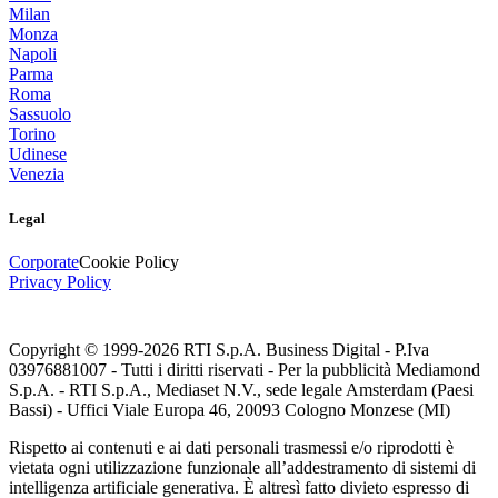
Milan
Monza
Napoli
Parma
Roma
Sassuolo
Torino
Udinese
Venezia
Legal
Corporate
Cookie Policy
Privacy Policy
Copyright © 1999-
2026
RTI S.p.A. Business Digital - P.Iva
03976881007 - Tutti i diritti riservati - Per la pubblicità Mediamond
S.p.A. - RTI S.p.A., Mediaset N.V., sede legale Amsterdam (Paesi
Bassi) - Uffici Viale Europa 46, 20093 Cologno Monzese (MI)
Rispetto ai contenuti e ai dati personali trasmessi e/o riprodotti è
vietata ogni utilizzazione funzionale all’addestramento di sistemi di
intelligenza artificiale generativa. È altresì fatto divieto espresso di