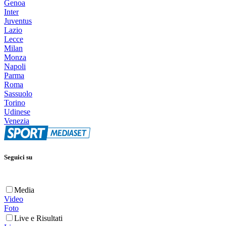
Genoa
Inter
Juventus
Lazio
Lecce
Milan
Monza
Napoli
Parma
Roma
Sassuolo
Torino
Udinese
Venezia
Seguici su
Media
Video
Foto
Live e Risultati