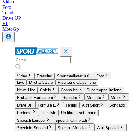
Video
Foto
Tennis
Drive UP
F1
MotoGp
Video
Pressing
Sportmediaset XXL
Foto
Live
Diretta Calcio
Risultati e Classifiche
News Live
Calcio
Coppa Italia
Supercoppa Italiana
Probabili Formazioni
Squadre
Mercato
Motori
Drive UP
Formula E
Tennis
Altri Sport
Sondaggi
Podcast
Lifestyle
Un libro a settimana
Speciali Europei
Speciali Olimpiadi
Speciale Scudetti
Speciali Mondiali
Altri Speciali