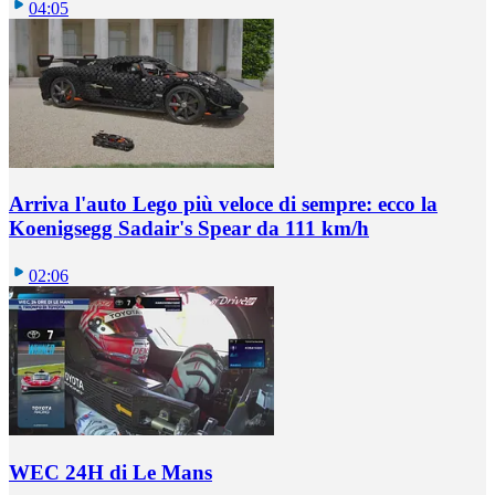
04:05
Arriva l'auto Lego più veloce di sempre: ecco la
Koenigsegg Sadair's Spear da 111 km/h
02:06
WEC 24H di Le Mans