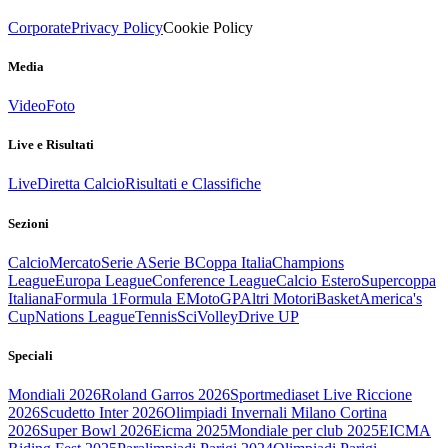
Corporate
Privacy Policy
Cookie Policy
Media
Video
Foto
Live e Risultati
Live
Diretta Calcio
Risultati e Classifiche
Sezioni
Calcio
Mercato
Serie A
Serie B
Coppa Italia
Champions
League
Europa League
Conference League
Calcio Estero
Supercoppa
Italiana
Formula 1
Formula E
MotoGP
Altri Motori
Basket
America's
Cup
Nations League
Tennis
Sci
Volley
Drive UP
Speciali
Mondiali 2026
Roland Garros 2026
Sportmediaset Live Riccione
2026
Scudetto Inter 2026
Olimpiadi Invernali Milano Cortina
2026
Super Bowl 2026
Eicma 2025
Mondiale per club 2025
EICMA