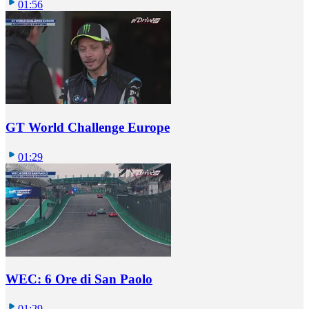
01:56
GT World Challenge Europe
01:29
WEC: 6 Ore di San Paolo
01:29