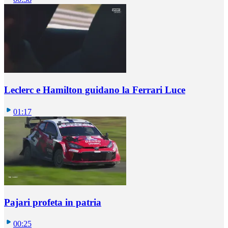
Leclerc e Hamilton guidano la Ferrari Luce
01:17
Pajari profeta in patria
00:25