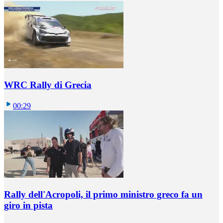
WRC Rally di Grecia
00:29
Rally dell'Acropoli, il primo ministro greco fa un
giro in pista