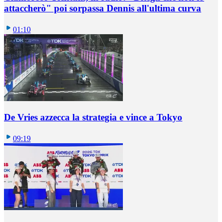
attaccherò" poi sorpassa Dennis all'ultima curva
01:10
De Vries azzecca la strategia e vince a Tokyo
09:19