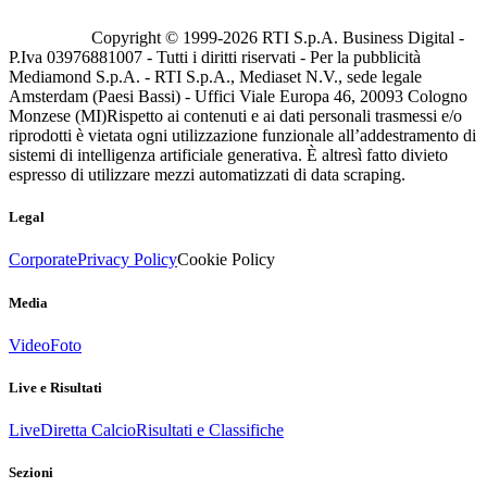
Copyright © 1999-
2026
RTI S.p.A. Business Digital -
P.Iva 03976881007 - Tutti i diritti riservati - Per la pubblicità
Mediamond S.p.A. - RTI S.p.A., Mediaset N.V., sede legale
Amsterdam (Paesi Bassi) - Uffici Viale Europa 46, 20093 Cologno
Monzese (MI)
Rispetto ai contenuti e ai dati personali trasmessi e/o
riprodotti è vietata ogni utilizzazione funzionale all’addestramento di
sistemi di intelligenza artificiale generativa. È altresì fatto divieto
espresso di utilizzare mezzi automatizzati di data scraping.
Legal
Corporate
Privacy Policy
Cookie Policy
Media
Video
Foto
Live e Risultati
Live
Diretta Calcio
Risultati e Classifiche
Sezioni