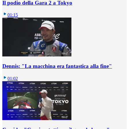
Il podio della Gara 2 a Tokyo
01:15
Dennis: "La macchina era fantastica alla fine"
01:02