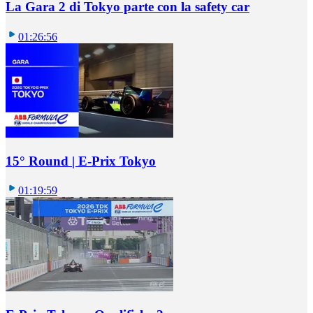
La Gara 2 di Tokyo parte con la safety car
01:26:56
15° Round | E-Prix Tokyo
01:19:59