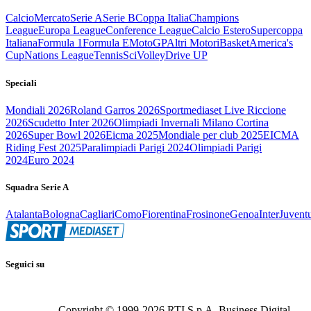
Calcio
Mercato
Serie A
Serie B
Coppa Italia
Champions
League
Europa League
Conference League
Calcio Estero
Supercoppa
Italiana
Formula 1
Formula E
MotoGP
Altri Motori
Basket
America's
Cup
Nations League
Tennis
Sci
Volley
Drive UP
Speciali
Mondiali 2026
Roland Garros 2026
Sportmediaset Live Riccione
2026
Scudetto Inter 2026
Olimpiadi Invernali Milano Cortina
2026
Super Bowl 2026
Eicma 2025
Mondiale per club 2025
EICMA
Riding Fest 2025
Paralimpiadi Parigi 2024
Olimpiadi Parigi
2024
Euro 2024
Squadra Serie A
Atalanta
Bologna
Cagliari
Como
Fiorentina
Frosinone
Genoa
Inter
Juvent
Seguici su
Copyright © 1999-
2026
RTI S.p.A. Business Digital -