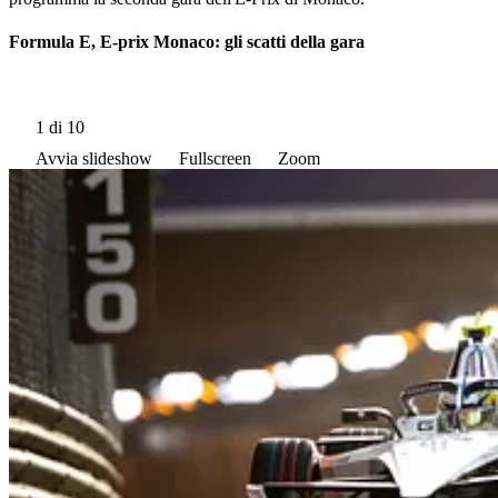
Formula E, E-prix Monaco: gli scatti della gara
1
di 10
Avvia slideshow
Fullscreen
Zoom