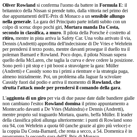
Oliver Rowland
si conferma l'uomo da battere in
Formula E
: il
britannico della Nissan si prende tutto, dalla vittoria nel primo dei
due appuntamenti dell'E-Prix di Monaco a un
sensibile allungo
nella generale
. La gara del Principato parte infatti subito con un
colpo di scena: dopo pochi giri,
Mortara manda Da Costa,
secondo in classifica, a muro
. Il pilota della Porsche è costretto al
ritiro,
mentre in pista arriva la Safety Car. Una volta arrivato il via,
Dennis (Andretti) approfitta dell'indecisione di De Vries e Wehrlein
per prendersi il terzo posto, mentre davanti prosegue il duello tra il
poleman Barnard e Rowland. Poco dopo, il pilota Nissan supera
quello della McLaren, che taglia la curva e deve cedere la posizione.
Sono però i pit stop e i pit boost a stravolgere la gara: Müller
(Andretti) e Cassidy sono tra i primi a rientrare e la strategia paga,
almeno inizialmente. Poi, un problema alla Jaguar fa scivolare
Cassidy fuori dal podio e arriva il momento di
Rowland, che
sfrutta l'attack mode per prendersi il comando della gara
.
L'
aggiunta di un giro
per via di due pause date dalle bandiere gialle
non cambiano l'esito
: Rowland domina
il primo appuntamento a
Montecarlo davanti a De Vries (Mahindra) e Dennis (Andretti),
mentre proprio sul traguardo Mortara, quarto, beffa Müller. Il leader
della classifica piloti allunga ulteriormente: i punti di Rowland sono
ora 94, con Wehrlein a quota 60 (anche grazie al giro più veloce) e
la coppia Da Costa-Barnard, che resta a secco, a 54. Domenica è in
programma la seconda gara dell'E-Prix di Monaco.