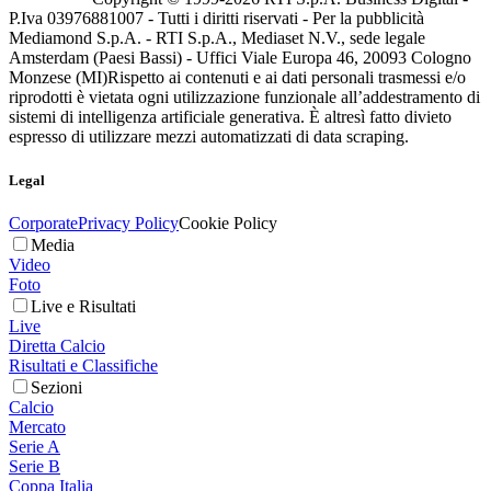
P.Iva 03976881007 - Tutti i diritti riservati - Per la pubblicità
Mediamond S.p.A. - RTI S.p.A., Mediaset N.V., sede legale
Amsterdam (Paesi Bassi) - Uffici Viale Europa 46, 20093 Cologno
Monzese (MI)
Rispetto ai contenuti e ai dati personali trasmessi e/o
riprodotti è vietata ogni utilizzazione funzionale all’addestramento di
sistemi di intelligenza artificiale generativa. È altresì fatto divieto
espresso di utilizzare mezzi automatizzati di data scraping.
Legal
Corporate
Privacy Policy
Cookie Policy
Media
Video
Foto
Live e Risultati
Live
Diretta Calcio
Risultati e Classifiche
Sezioni
Calcio
Mercato
Serie A
Serie B
Coppa Italia