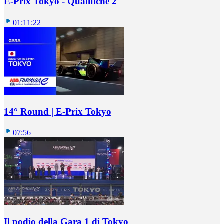
E-Prix Tokyo - Qualifiche 2
01:11:22
14° Round | E-Prix Tokyo
07:56
Il podio della Gara 1 di Tokyo