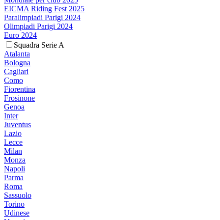
EICMA Riding Fest 2025
Paralimpiadi Parigi 2024
Olimpiadi Parigi 2024
Euro 2024
Squadra Serie A
Atalanta
Bologna
Cagliari
Como
Fiorentina
Frosinone
Genoa
Inter
Juventus
Lazio
Lecce
Milan
Monza
Napoli
Parma
Roma
Sassuolo
Torino
Udinese