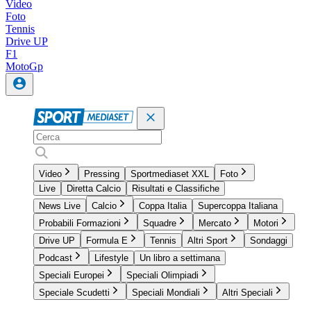
Video
Foto
Tennis
Drive UP
F1
MotoGp
Video
Pressing
Sportmediaset XXL
Foto
Live
Diretta Calcio
Risultati e Classifiche
News Live
Calcio
Coppa Italia
Supercoppa Italiana
Probabili Formazioni
Squadre
Mercato
Motori
Drive UP
Formula E
Tennis
Altri Sport
Sondaggi
Podcast
Lifestyle
Un libro a settimana
Speciali Europei
Speciali Olimpiadi
Speciale Scudetti
Speciali Mondiali
Altri Speciali