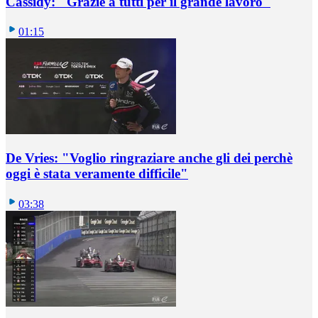
Cassidy: "Grazie a tutti per il grande lavoro"
01:15
De Vries: "Voglio ringraziare anche gli dei perchè
oggi è stata veramente difficile"
03:38