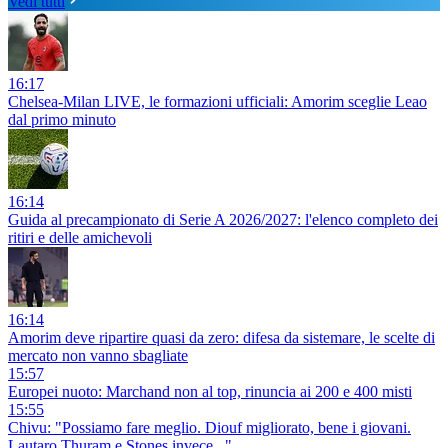
Vedi tutti
16:17
Chelsea-Milan LIVE, le formazioni ufficiali: Amorim sceglie Leao
dal primo minuto
16:14
Guida al precampionato di Serie A 2026/2027: l'elenco completo dei
ritiri e delle amichevoli
16:14
Amorim deve ripartire quasi da zero: difesa da sistemare, le scelte di
mercato non vanno sbagliate
15:57
Europei nuoto: Marchand non al top, rinuncia ai 200 e 400 misti
15:55
Chivu: "Possiamo fare meglio. Diouf migliorato, bene i giovani.
Lautaro,Thuram e Stones invece..."