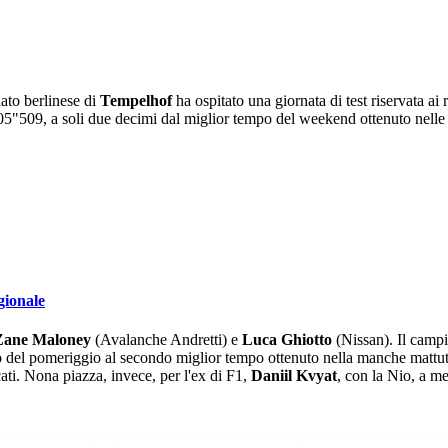
ciato berlinese di
Tempelhof
ha ospitato una giornata di test riservata ai 
'05"509, a soli due decimi dal miglior tempo del weekend ottenuto nelle
gionale
Zane Maloney
(Avalanche Andretti) e
Luca Ghiotto
(Nissan). Il campi
 del pomeriggio al secondo miglior tempo ottenuto nella manche mattutina
ati. Nona piazza, invece, per l'ex di F1,
Daniil Kvyat
, con la Nio, a m