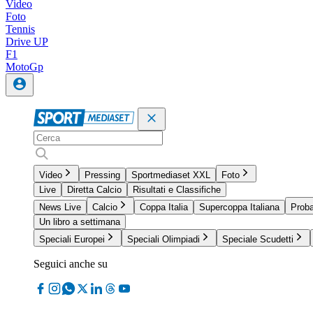
Video
Foto
Tennis
Drive UP
F1
MotoGp
Video
Pressing
Sportmediaset XXL
Foto
Live
Diretta Calcio
Risultati e Classifiche
News Live
Calcio
Coppa Italia
Supercoppa Italiana
Proba
Un libro a settimana
Speciali Europei
Speciali Olimpiadi
Speciale Scudetti
Seguici anche su