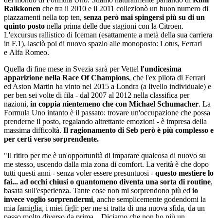
Raikkonen
che tra il 2010 e il 2011 collezionò un buon numero di
piazzamenti nella top ten,
senza però mai spingersi più su di un
quinto posto
nella prima delle due stagioni con la Citroen.
L'excursus rallistico di Iceman (esattamente a metà della sua carriera
in F.1), lasciò poi di nuovo spazio alle monoposto: Lotus, Ferrari
e Alfa Romeo.
Quella di fine mese in Svezia sarà per Vettel
l'undicesima
apparizione nella Race Of Champions
, che l'ex pilota di Ferrari
ed Aston Martin ha vinto nel 2015 a Londra (a livello individuale) e
per ben sei volte di fila - dal 2007 al 2012 nella classifica per
nazioni,
in coppia nientemeno che con Michael Schumacher
. La
Formula Uno intanto è il passato: trovare un'occupazione che possa
prenderne il posto, regalando altrettante emozioni - è impresa della
massima difficoltà.
Il ragionamento di Seb però è più complesso e
per certi verso sorprendente.
"Il ritiro per me è un'opportunità di imparare qualcosa di nuovo su
me stesso, uscendo dalla mia zona di comfort. La verità è che dopo
tutti questi anni - senza voler essere presuntuosi -
questo mestiere lo
fai... ad occhi chiusi o quantomeno diventa una sorta di routine
,
basata sull'esperienza. Tante cose non mi sorprendono più ed
io
invece voglio sorprendermi
, anche semplicemente godendomi la
mia famiglia, i miei figli: per me si tratta di una nuova sfida, da un
passo molto diverso da prima... Diciamo che non ho più un