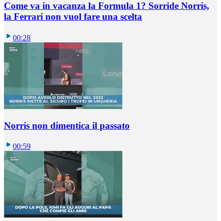
Come va in vacanza la Formula 1? Sorride Norris,
la Ferrari non vuol fare una scelta
00:28
Norris non dimentica il passato
00:59