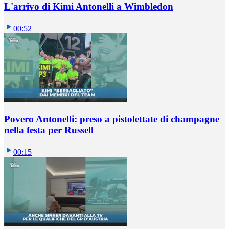
L'arrivo di Kimi Antonelli a Wimbledon
00:52
Povero Antonelli: preso a pistolettate di champagne
nella festa per Russell
00:15