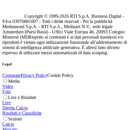
Copyright © 1999-
2026
RTI S.p.A. Business Digital -
P.Iva 03976881007 - Tutti i diritti riservati - Per la pubblicità
Mediamond S.p.A. - RTI S.p.A., Mediaset N.V., sede legale
Amsterdam (Paesi Bassi) - Uffici Viale Europa 46, 20093 Cologno
Monzese (MI)
Rispetto ai contenuti e ai dati personali trasmessi e/o
riprodotti è vietata ogni utilizzazione funzionale all’addestramento di
sistemi di intelligenza artificiale generativa. È altresì fatto divieto
espresso di utilizzare mezzi automatizzati di data scraping.
Legal
Corporate
Privacy Policy
Cookie Policy
Media
Video
Foto
Live e Risultati
Live
Diretta Calcio
Risultati e Classifiche
Sezioni
Calcio
Mercato