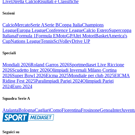
Live
Diretta Calcio
Risultati e Classifiche
Sezioni
Calcio
Mercato
Serie A
Serie B
Coppa Italia
Champions
League
Europa League
Conference League
Calcio Estero
Supercoppa
Italiana
Formula 1
Formula E
MotoGP
Altri Motori
Basket
America's
Cup
Nations League
Tennis
Sci
Volley
Drive UP
Speciali
Mondiali 2026
Roland Garros 2026
Sportmediaset Live Riccione
2026
Scudetto Inter 2026
Olimpiadi Invernali Milano Cortina
2026
Super Bowl 2026
Eicma 2025
Mondiale per club 2025
EICMA
Riding Fest 2025
Paralimpiadi Parigi 2024
Olimpiadi Parigi
2024
Euro 2024
Squadra Serie A
Atalanta
Bologna
Cagliari
Como
Fiorentina
Frosinone
Genoa
Inter
Juvent
Seguici su