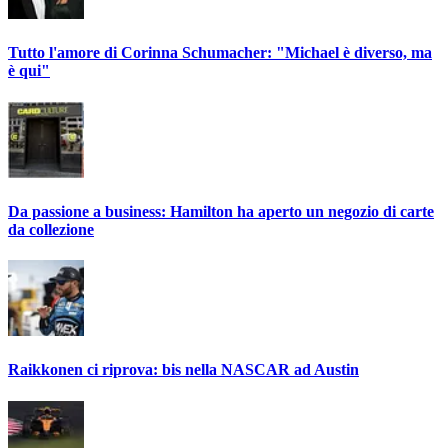
Tutto l'amore di Corinna Schumacher: "Michael è diverso, ma
è qui"
Da passione a business: Hamilton ha aperto un negozio di carte
da collezione
Raikkonen ci riprova: bis nella NASCAR ad Austin