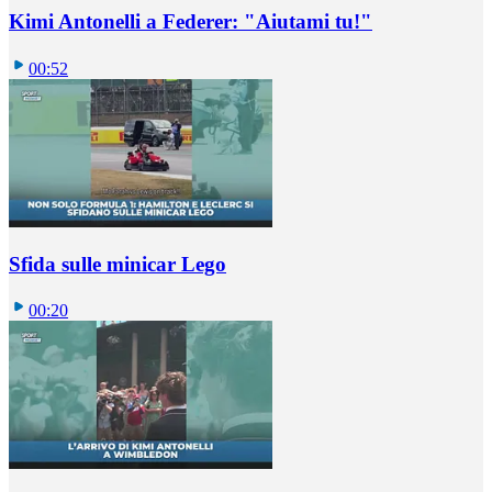
Kimi Antonelli a Federer: "Aiutami tu!"
00:52
Sfida sulle minicar Lego
00:20