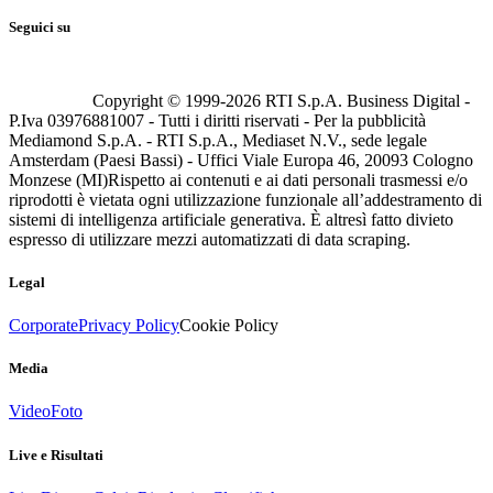
Seguici su
Copyright © 1999-
2026
RTI S.p.A. Business Digital -
P.Iva 03976881007 - Tutti i diritti riservati - Per la pubblicità
Mediamond S.p.A. - RTI S.p.A., Mediaset N.V., sede legale
Amsterdam (Paesi Bassi) - Uffici Viale Europa 46, 20093 Cologno
Monzese (MI)
Rispetto ai contenuti e ai dati personali trasmessi e/o
riprodotti è vietata ogni utilizzazione funzionale all’addestramento di
sistemi di intelligenza artificiale generativa. È altresì fatto divieto
espresso di utilizzare mezzi automatizzati di data scraping.
Legal
Corporate
Privacy Policy
Cookie Policy
Media
Video
Foto
Live e Risultati