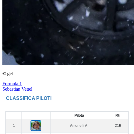
© get
Formula 1
Sebastian Vettel