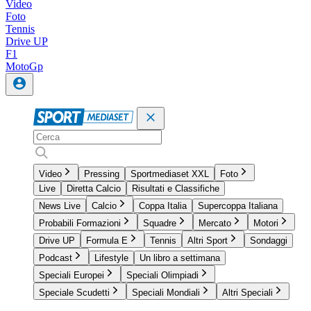
Video
Foto
Tennis
Drive UP
F1
MotoGp
Video
Pressing
Sportmediaset XXL
Foto
Live
Diretta Calcio
Risultati e Classifiche
News Live
Calcio
Coppa Italia
Supercoppa Italiana
Probabili Formazioni
Squadre
Mercato
Motori
Drive UP
Formula E
Tennis
Altri Sport
Sondaggi
Podcast
Lifestyle
Un libro a settimana
Speciali Europei
Speciali Olimpiadi
Speciale Scudetti
Speciali Mondiali
Altri Speciali