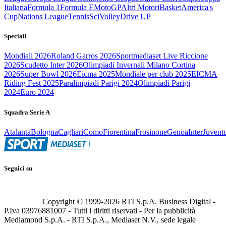
Italiana
Formula 1
Formula E
MotoGP
Altri Motori
Basket
America's
Cup
Nations League
Tennis
Sci
Volley
Drive UP
Speciali
Mondiali 2026
Roland Garros 2026
Sportmediaset Live Riccione
2026
Scudetto Inter 2026
Olimpiadi Invernali Milano Cortina
2026
Super Bowl 2026
Eicma 2025
Mondiale per club 2025
EICMA
Riding Fest 2025
Paralimpiadi Parigi 2024
Olimpiadi Parigi
2024
Euro 2024
Squadra Serie A
Atalanta
Bologna
Cagliari
Como
Fiorentina
Frosinone
Genoa
Inter
Juvent
Seguici su
Copyright © 1999-
2026
RTI S.p.A. Business Digital -
P.Iva 03976881007 - Tutti i diritti riservati - Per la pubblicità
Mediamond S.p.A. - RTI S.p.A., Mediaset N.V., sede legale