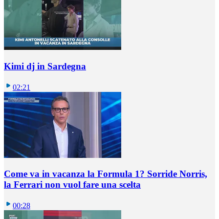
Kimi dj in Sardegna
02:21
Come va in vacanza la Formula 1? Sorride Norris,
la Ferrari non vuol fare una scelta
00:28