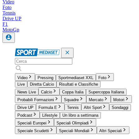
Video
Foto
Tennis
Drive UP
F1
MotoGp
Video
Pressing
Sportmediaset XXL
Foto
Live
Diretta Calcio
Risultati e Classifiche
News Live
Calcio
Coppa Italia
Supercoppa Italiana
Probabili Formazioni
Squadre
Mercato
Motori
Drive UP
Formula E
Tennis
Altri Sport
Sondaggi
Podcast
Lifestyle
Un libro a settimana
Speciali Europei
Speciali Olimpiadi
Speciale Scudetti
Speciali Mondiali
Altri Speciali