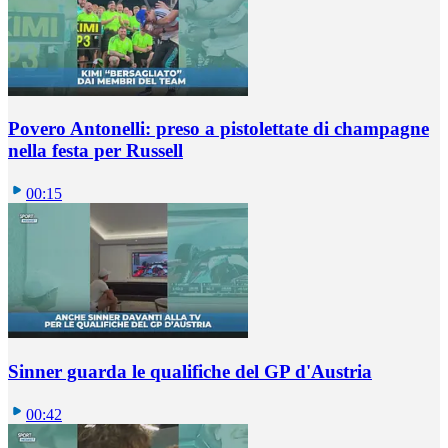
Povero Antonelli: preso a pistolettate di champagne
nella festa per Russell
00:15
Sinner guarda le qualifiche del GP d'Austria
00:42