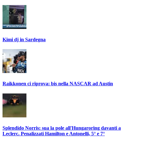
Kimi dj in Sardegna
Raikkonen ci riprova: bis nella NASCAR ad Austin
Splendido Norris: sua la pole all'Hungaroring davanti a
Leclerc. Penalizzati Hamilton e Antonelli, 5° e 7°