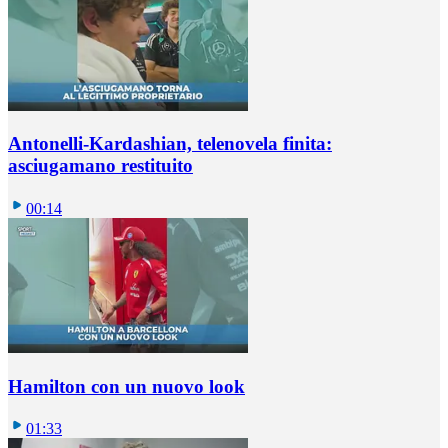
Antonelli-Kardashian, telenovela finita:
asciugamano restituito
00:14
Hamilton con un nuovo look
01:33