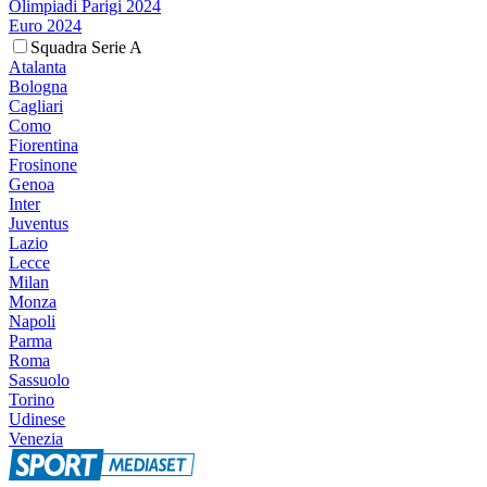
Olimpiadi Parigi 2024
Euro 2024
Squadra Serie A
Atalanta
Bologna
Cagliari
Como
Fiorentina
Frosinone
Genoa
Inter
Juventus
Lazio
Lecce
Milan
Monza
Napoli
Parma
Roma
Sassuolo
Torino
Udinese
Venezia