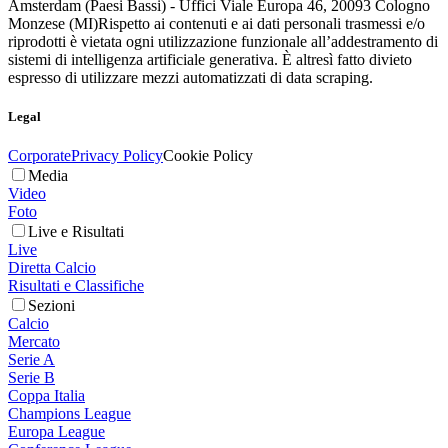
Amsterdam (Paesi Bassi) - Uffici Viale Europa 46, 20093 Cologno
Monzese (MI)
Rispetto ai contenuti e ai dati personali trasmessi e/o
riprodotti è vietata ogni utilizzazione funzionale all’addestramento di
sistemi di intelligenza artificiale generativa. È altresì fatto divieto
espresso di utilizzare mezzi automatizzati di data scraping.
Legal
Corporate
Privacy Policy
Cookie Policy
Media
Video
Foto
Live e Risultati
Live
Diretta Calcio
Risultati e Classifiche
Sezioni
Calcio
Mercato
Serie A
Serie B
Coppa Italia
Champions League
Europa League