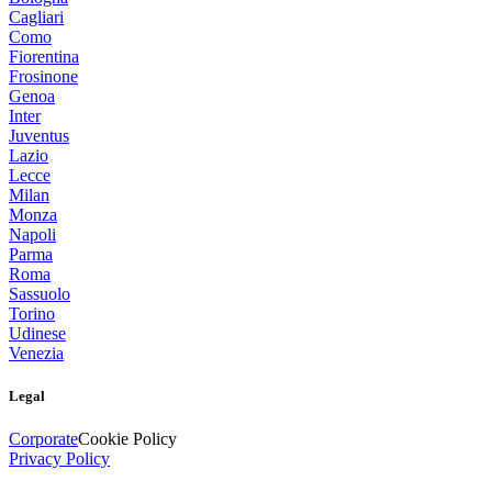
Cagliari
Como
Fiorentina
Frosinone
Genoa
Inter
Juventus
Lazio
Lecce
Milan
Monza
Napoli
Parma
Roma
Sassuolo
Torino
Udinese
Venezia
Legal
Corporate
Cookie Policy
Privacy Policy