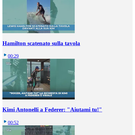
Hamilton scatenato sulla tavola
00:29
Kimi Antonelli a Federer: "Aiutami tu!"
00:52