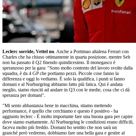
Leclerc sorride, Vettel no
. Anche a Portimao altalena Ferrari con
Charles che ha chiuso ottimamente in quarta posizione, mentre Seb
non ha passato il Q2 finendo quindicesimo. Il monegasco è
speranzoso per la gara: "Sono molto contento del lavoro svolto dalla
squadra, è da 4 GP che portiamo pezzi. Piccole cose fanno la
differenza e oggi lo vediamo. È solo la qualifica, i punti si fanno
domani e al Nurburgring abbiamo fatto più fatica. Qui è andata
meglio, siamo riusciti ad andare in Q3 con le medie, cosa che ci dà
speranza per domani".
"Mi sento abbastanza bene in macchina, stiamo mettendo
performance, è quello che cerchiamo e questo è positivo - ha
aggiunto leclerc - È molto importante fare una buona gara per capire
dove siamo esattamente. Al Nurburgring le condizioni erano difficili,
faceva molto più freddo. Domani ho sentito che non sarà un
granché però vedremo, dobbiamo fare una bella gara e gestire al