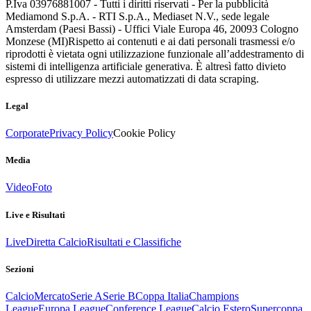
P.Iva 03976881007 - Tutti i diritti riservati - Per la pubblicità
Mediamond S.p.A. - RTI S.p.A., Mediaset N.V., sede legale
Amsterdam (Paesi Bassi) - Uffici Viale Europa 46, 20093 Cologno
Monzese (MI)
Rispetto ai contenuti e ai dati personali trasmessi e/o
riprodotti è vietata ogni utilizzazione funzionale all’addestramento di
sistemi di intelligenza artificiale generativa. È altresì fatto divieto
espresso di utilizzare mezzi automatizzati di data scraping.
Legal
Corporate
Privacy Policy
Cookie Policy
Media
Video
Foto
Live e Risultati
Live
Diretta Calcio
Risultati e Classifiche
Sezioni
Calcio
Mercato
Serie A
Serie B
Coppa Italia
Champions
League
Europa League
Conference League
Calcio Estero
Supercoppa