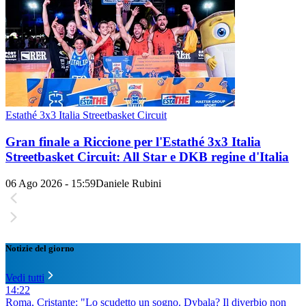
Estathé 3x3 Italia Streetbasket Circuit
Gran finale a Riccione per l'Estathé 3x3 Italia
Streetbasket Circuit: All Star e DKB regine d'Italia
06 Ago 2026 - 15:59
Daniele Rubini
Notizie del giorno
Vedi tutti
14:22
Roma, Cristante: "Lo scudetto un sogno. Dybala? Il diverbio non