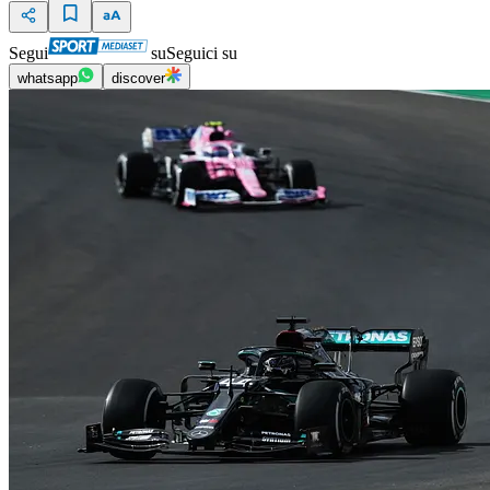
Segui
su
Seguici su
whatsapp
discover