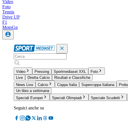
Video
Foto
Tennis
Drive UP
F1
MotoGp
Video
Pressing
Sportmediaset XXL
Foto
Live
Diretta Calcio
Risultati e Classifiche
News Live
Calcio
Coppa Italia
Supercoppa Italiana
Proba
Un libro a settimana
Speciali Europei
Speciali Olimpiadi
Speciale Scudetti
Seguici anche su