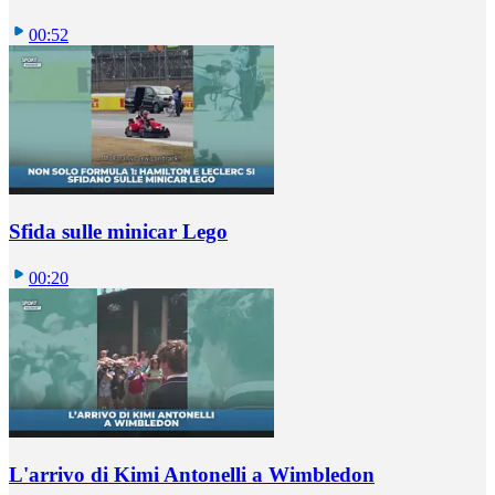
00:52
Sfida sulle minicar Lego
00:20
L'arrivo di Kimi Antonelli a Wimbledon