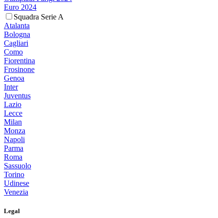
Euro 2024
Squadra Serie A
Atalanta
Bologna
Cagliari
Como
Fiorentina
Frosinone
Genoa
Inter
Juventus
Lazio
Lecce
Milan
Monza
Napoli
Parma
Roma
Sassuolo
Torino
Udinese
Venezia
Legal