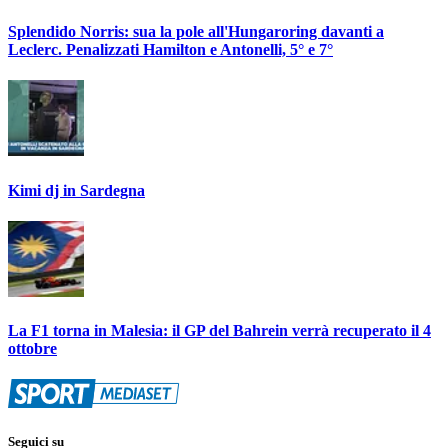
Splendido Norris: sua la pole all'Hungaroring davanti a
Leclerc. Penalizzati Hamilton e Antonelli, 5° e 7°
Kimi dj in Sardegna
La F1 torna in Malesia: il GP del Bahrein verrà recuperato il 4
ottobre
Seguici su