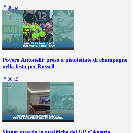
00:52
Povero Antonelli: preso a pistolettate di champagne
nella festa per Russell
00:15
Sinner guarda le qualifiche del GP d'Austria