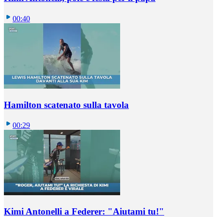
00:40
Hamilton scatenato sulla tavola
00:29
Kimi Antonelli a Federer: "Aiutami tu!"