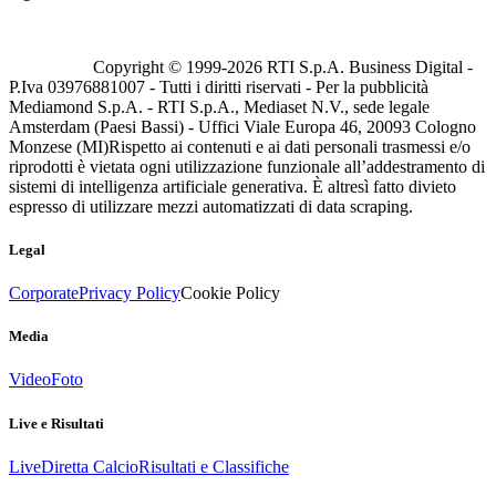
Copyright © 1999-
2026
RTI S.p.A. Business Digital -
P.Iva 03976881007 - Tutti i diritti riservati - Per la pubblicità
Mediamond S.p.A. - RTI S.p.A., Mediaset N.V., sede legale
Amsterdam (Paesi Bassi) - Uffici Viale Europa 46, 20093 Cologno
Monzese (MI)
Rispetto ai contenuti e ai dati personali trasmessi e/o
riprodotti è vietata ogni utilizzazione funzionale all’addestramento di
sistemi di intelligenza artificiale generativa. È altresì fatto divieto
espresso di utilizzare mezzi automatizzati di data scraping.
Legal
Corporate
Privacy Policy
Cookie Policy
Media
Video
Foto
Live e Risultati
Live
Diretta Calcio
Risultati e Classifiche