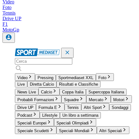
Video
Foto
Tennis
Drive UP
F1
MotoGp
Video
Pressing
Sportmediaset XXL
Foto
Live
Diretta Calcio
Risultati e Classifiche
News Live
Calcio
Coppa Italia
Supercoppa Italiana
Probabili Formazioni
Squadre
Mercato
Motori
Drive UP
Formula E
Tennis
Altri Sport
Sondaggi
Podcast
Lifestyle
Un libro a settimana
Speciali Europei
Speciali Olimpiadi
Speciale Scudetti
Speciali Mondiali
Altri Speciali