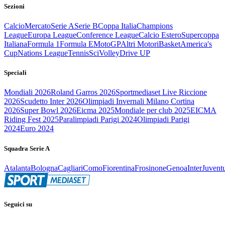
Sezioni
Calcio
Mercato
Serie A
Serie B
Coppa Italia
Champions
League
Europa League
Conference League
Calcio Estero
Supercoppa
Italiana
Formula 1
Formula E
MotoGP
Altri Motori
Basket
America's
Cup
Nations League
Tennis
Sci
Volley
Drive UP
Speciali
Mondiali 2026
Roland Garros 2026
Sportmediaset Live Riccione
2026
Scudetto Inter 2026
Olimpiadi Invernali Milano Cortina
2026
Super Bowl 2026
Eicma 2025
Mondiale per club 2025
EICMA
Riding Fest 2025
Paralimpiadi Parigi 2024
Olimpiadi Parigi
2024
Euro 2024
Squadra Serie A
Atalanta
Bologna
Cagliari
Como
Fiorentina
Frosinone
Genoa
Inter
Juvent
Seguici su