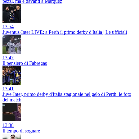
pezzi, ma è davanti a Marquez
13:54
Juventus-Inter LIVE: a Perth il primo derby d'Italia | Le ufficiali
13:47
Il pensiero di Fabregas
13:41
Juve-Inter, primo derby d'Italia stagionale nel gelo di Perth: le foto
del match
13:38
Il tempo di sognare