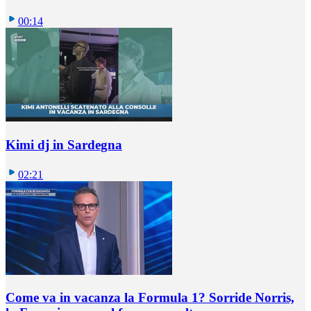
00:14
Kimi dj in Sardegna
02:21
Come va in vacanza la Formula 1? Sorride Norris,