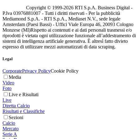
Copyright © 1999-
2026
RTI S.p.A. Business Digital -
P.Iva 03976881007 - Tutti i diritti riservati - Per la pubblicità
Mediamond S.p.A. - RTI S.p.A., Mediaset N.V., sede legale
Amsterdam (Paesi Bassi) - Uffici Viale Europa 46, 20093 Cologno
Monzese (MI)
Rispetto ai contenuti e ai dati personali trasmessi e/o
riprodotti è vietata ogni utilizzazione funzionale all’addestramento di
sistemi di intelligenza artificiale generativa. È altresì fatto divieto
espresso di utilizzare mezzi automatizzati di data scraping.
Legal
Corporate
Privacy Policy
Cookie Policy
Media
Video
Foto
Live e Risultati
Live
Diretta Calcio
Risultati e Classifiche
Sezioni
Calcio
Mercato
Serie A