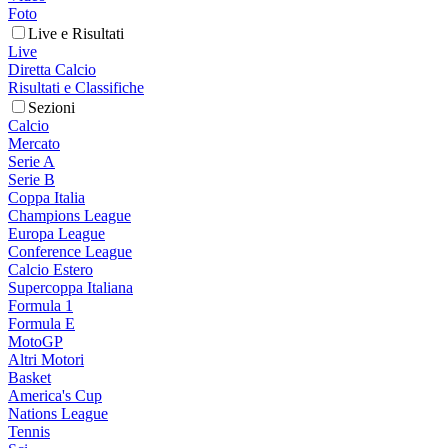
Foto
Live e Risultati
Live
Diretta Calcio
Risultati e Classifiche
Sezioni
Calcio
Mercato
Serie A
Serie B
Coppa Italia
Champions League
Europa League
Conference League
Calcio Estero
Supercoppa Italiana
Formula 1
Formula E
MotoGP
Altri Motori
Basket
America's Cup
Nations League
Tennis