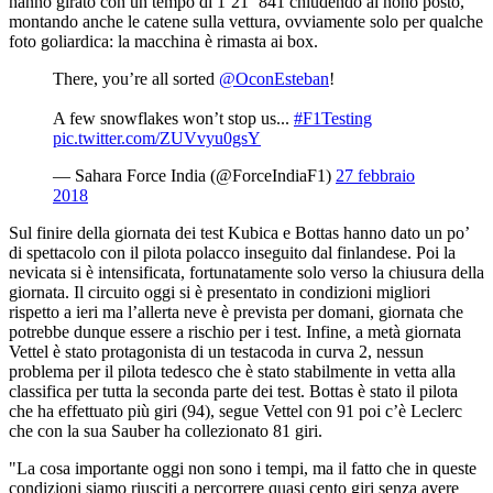
hanno girato con un tempo di 1’21’’841 chiudendo al nono posto,
montando anche le catene sulla vettura, ovviamente solo per qualche
foto goliardica: la macchina è rimasta ai box.
There, you’re all sorted
@OconEsteban
!
A few snowflakes won’t stop us...
#F1Testing
pic.twitter.com/ZUVvyu0gsY
— Sahara Force India (@ForceIndiaF1)
27 febbraio
2018
Sul finire della giornata dei test Kubica e Bottas hanno dato un po’
di spettacolo con il pilota polacco inseguito dal finlandese. Poi la
nevicata si è intensificata, fortunatamente solo verso la chiusura della
giornata. Il circuito oggi si è presentato in condizioni migliori
rispetto a ieri ma l’allerta neve è prevista per domani, giornata che
potrebbe dunque essere a rischio per i test. Infine, a metà giornata
Vettel è stato protagonista di un testacoda in curva 2, nessun
problema per il pilota tedesco che è stato stabilmente in vetta alla
classifica per tutta la seconda parte dei test. Bottas è stato il pilota
che ha effettuato più giri (94), segue Vettel con 91 poi c’è Leclerc
che con la sua Sauber ha collezionato 81 giri.
"La cosa importante oggi non sono i tempi, ma il fatto che in queste
condizioni siamo riusciti a percorrere quasi cento giri senza avere