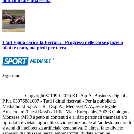
non vuol fare una scelta
L'ad Vigna carica la Ferrari: "Progressi nelle corse grazie a
piloti e team, ma piedi per terra"
Seguici su
Copyright © 1999-
2026
RTI S.p.A. Business Digital -
P.Iva 03976881007 - Tutti i diritti riservati - Per la pubblicità
Mediamond S.p.A. - RTI S.p.A., Mediaset N.V., sede legale
Amsterdam (Paesi Bassi) - Uffici Viale Europa 46, 20093 Cologno
Monzese (MI)
Rispetto ai contenuti e ai dati personali trasmessi e/o
riprodotti è vietata ogni utilizzazione funzionale all’addestramento di
sistemi di intelligenza artificiale generativa. È altresì fatto divieto
espresso di utilizzare mezzi automatizzati di data scraping.