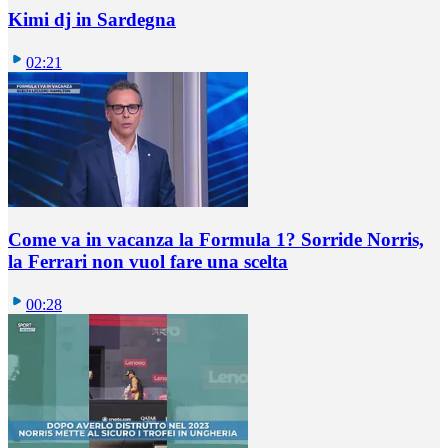
Kimi dj in Sardegna
02:21
Come va in vacanza la Formula 1? Sorride Norris,
la Ferrari non vuol fare una scelta
00:28