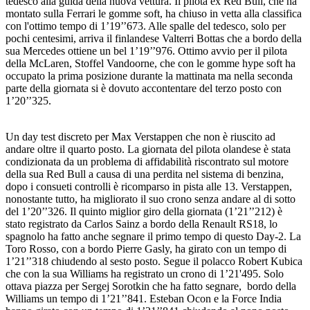
tedesco alla guida della nuova vettura. Il pilota ex Red Bull, che ha
montato sulla Ferrari le gomme soft, ha chiuso in vetta alla classifica
con l'ottimo tempo di 1’19’’673. Alle spalle del tedesco, solo per
pochi centesimi, arriva il finlandese Valterri Bottas che a bordo della
sua Mercedes ottiene un bel 1’19’’976. Ottimo avvio per il pilota
della McLaren, Stoffel Vandoorne, che con le gomme hype soft ha
occupato la prima posizione durante la mattinata ma nella seconda
parte della giornata si è dovuto accontentare del terzo posto con
1’20’’325.
Un day test discreto per Max Verstappen che non è riuscito ad
andare oltre il quarto posto. La giornata del pilota olandese è stata
condizionata da un problema di affidabilità riscontrato sul motore
della sua Red Bull a causa di una perdita nel sistema di benzina,
dopo i consueti controlli è ricomparso in pista alle 13. Verstappen,
nonostante tutto, ha migliorato il suo crono senza andare al di sotto
del 1’20’’326. Il quinto miglior giro della giornata (1’21’’212) è
stato registrato da Carlos Sainz a bordo della Renault RS18, lo
spagnolo ha fatto anche segnare il primo tempo di questo Day-2. La
Toro Rosso, con a bordo Pierre Gasly, ha girato con un tempo di
1’21’’318 chiudendo al sesto posto. Segue il polacco Robert Kubica
che con la sua Williams ha registrato un crono di 1’21'495. Solo
ottava piazza per Sergej Sorotkin che ha fatto segnare, bordo della
Williams un tempo di 1’21’’841. Esteban Ocon e la Force India