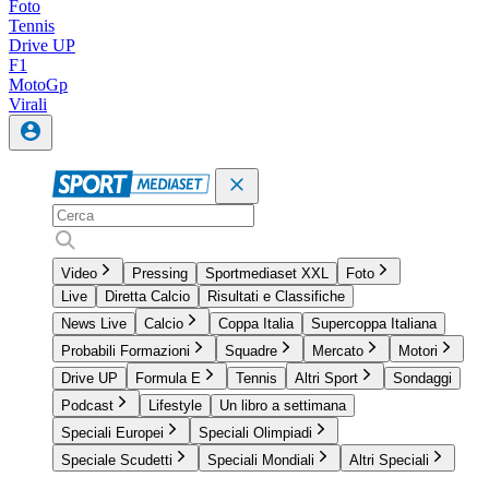
Foto
Tennis
Drive UP
F1
MotoGp
Virali
Video
Pressing
Sportmediaset XXL
Foto
Live
Diretta Calcio
Risultati e Classifiche
News Live
Calcio
Coppa Italia
Supercoppa Italiana
Probabili Formazioni
Squadre
Mercato
Motori
Drive UP
Formula E
Tennis
Altri Sport
Sondaggi
Podcast
Lifestyle
Un libro a settimana
Speciali Europei
Speciali Olimpiadi
Speciale Scudetti
Speciali Mondiali
Altri Speciali