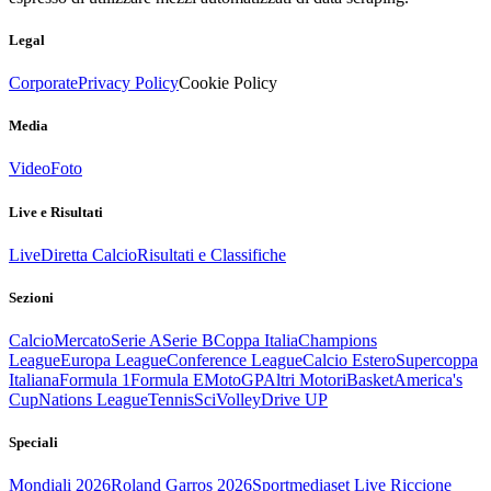
Legal
Corporate
Privacy Policy
Cookie Policy
Media
Video
Foto
Live e Risultati
Live
Diretta Calcio
Risultati e Classifiche
Sezioni
Calcio
Mercato
Serie A
Serie B
Coppa Italia
Champions
League
Europa League
Conference League
Calcio Estero
Supercoppa
Italiana
Formula 1
Formula E
MotoGP
Altri Motori
Basket
America's
Cup
Nations League
Tennis
Sci
Volley
Drive UP
Speciali
Mondiali 2026
Roland Garros 2026
Sportmediaset Live Riccione