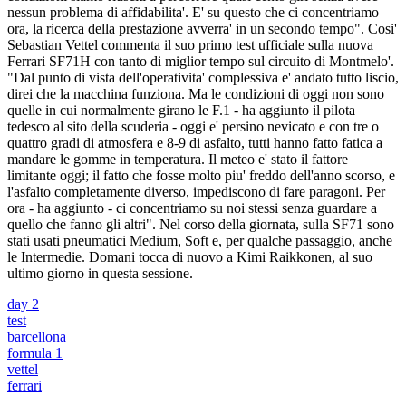
nessun problema di affidabilita'. E' su questo che ci concentriamo
ora, la ricerca della prestazione avverra' in un secondo tempo". Cosi'
Sebastian Vettel commenta il suo primo test ufficiale sulla nuova
Ferrari SF71H con tanto di miglior tempo sul circuito di Montmelo'.
"Dal punto di vista dell'operativita' complessiva e' andato tutto liscio,
direi che la macchina funziona. Ma le condizioni di oggi non sono
quelle in cui normalmente girano le F.1 - ha aggiunto il pilota
tedesco al sito della scuderia - oggi e' persino nevicato e con tre o
quattro gradi di atmosfera e 8-9 di asfalto, tutti hanno fatto fatica a
mandare le gomme in temperatura. Il meteo e' stato il fattore
limitante oggi; il fatto che fosse molto piu' freddo dell'anno scorso, e
l'asfalto completamente diverso, impediscono di fare paragoni. Per
ora - ha aggiunto - ci concentriamo su noi stessi senza guardare a
quello che fanno gli altri". Nel corso della giornata, sulla SF71 sono
stati usati pneumatici Medium, Soft e, per qualche passaggio, anche
le Intermedie. Domani tocca di nuovo a Kimi Raikkonen, al suo
ultimo giorno in questa sessione.
day 2
test
barcellona
formula 1
vettel
ferrari