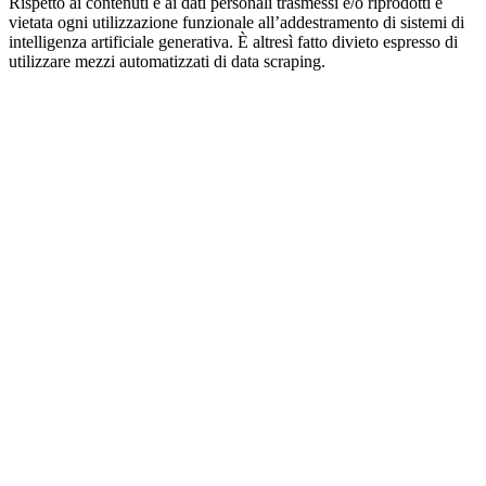
Rispetto ai contenuti e ai dati personali trasmessi e/o riprodotti è
vietata ogni utilizzazione funzionale all’addestramento di sistemi di
intelligenza artificiale generativa. È altresì fatto divieto espresso di
utilizzare mezzi automatizzati di data scraping.