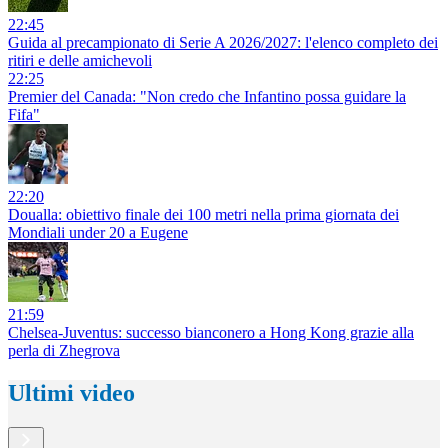
22:45
Guida al precampionato di Serie A 2026/2027: l'elenco completo dei
ritiri e delle amichevoli
22:25
Premier del Canada: "Non credo che Infantino possa guidare la
Fifa"
22:20
Doualla: obiettivo finale dei 100 metri nella prima giornata dei
Mondiali under 20 a Eugene
21:59
Chelsea-Juventus: successo bianconero a Hong Kong grazie alla
perla di Zhegrova
Ultimi video