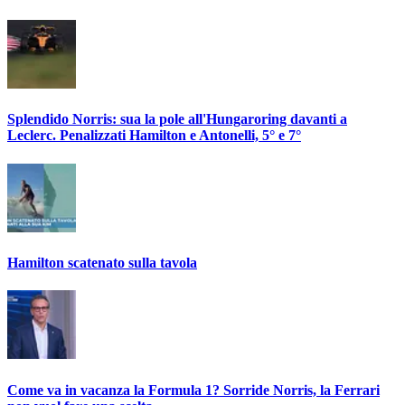
Splendido Norris: sua la pole all'Hungaroring davanti a
Leclerc. Penalizzati Hamilton e Antonelli, 5° e 7°
Hamilton scatenato sulla tavola
Come va in vacanza la Formula 1? Sorride Norris, la Ferrari