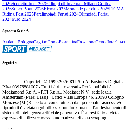
2026
Scudetto Inter 2026
Olimpiadi Invernali Milano Cortina
2026
Super Bowl 2026
Eicma 2025
Mondiale per club 2025
EICMA
Riding Fest 2025
Paralimpiadi Parigi 2024
Olimpiadi Parigi
2024
Euro 2024
Squadra Serie A
Atalanta
Bologna
Cagliari
Como
Fiorentina
Frosinone
Genoa
Inter
Juvent
Seguici su
Copyright © 1999-
2026
RTI S.p.A. Business Digital -
P.Iva 03976881007 - Tutti i diritti riservati - Per la pubblicità
Mediamond S.p.A. - RTI S.p.A., Mediaset N.V., sede legale
Amsterdam (Paesi Bassi) - Uffici Viale Europa 46, 20093 Cologno
Monzese (MI)
Rispetto ai contenuti e ai dati personali trasmessi e/o
riprodotti è vietata ogni utilizzazione funzionale all’addestramento di
sistemi di intelligenza artificiale generativa. È altresì fatto divieto
espresso di utilizzare mezzi automatizzati di data scraping.