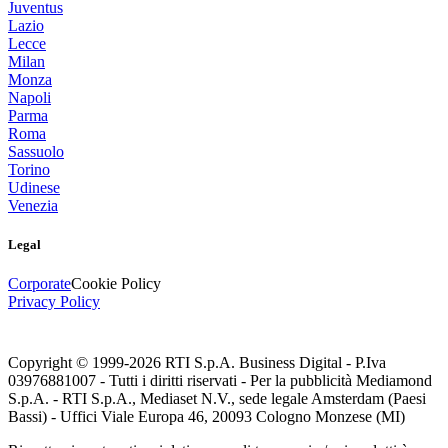
Juventus
Lazio
Lecce
Milan
Monza
Napoli
Parma
Roma
Sassuolo
Torino
Udinese
Venezia
Legal
Corporate
Cookie Policy
Privacy Policy
Copyright © 1999-
2026
RTI S.p.A. Business Digital - P.Iva
03976881007 - Tutti i diritti riservati - Per la pubblicità Mediamond
S.p.A. - RTI S.p.A., Mediaset N.V., sede legale Amsterdam (Paesi
Bassi) - Uffici Viale Europa 46, 20093 Cologno Monzese (MI)