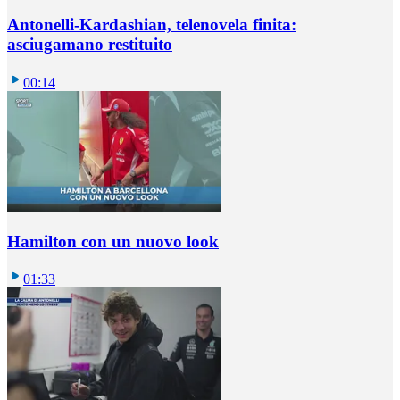
Antonelli-Kardashian, telenovela finita:
asciugamano restituito
00:14
Hamilton con un nuovo look
01:33