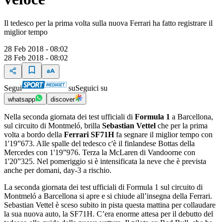
Il tedesco per la prima volta sulla nuova Ferrari ha fatto registrare il
miglior tempo
28 Feb 2018 - 08:02
28 Feb 2018 - 08:02
Segui
su
Seguici su
whatsapp
discover
Nella seconda giornata dei test ufficiali di
Formula 1
a Barcellona,
sul circuito di Montmeló, brilla
Sebastian Vettel
che per la prima
volta a bordo della
Ferrari SF71H
fa segnare il miglior tempo con
1'19”673. Alle spalle del tedesco c'è il finlandese Bottas della
Mercedes con 1'19”976. Terza la McLaren di Vandoorne con
1'20”325. Nel pomeriggio si è intensificata la neve che è prevista
anche per domani, day-3 a rischio.
La seconda giornata dei test ufficiali di Formula 1 sul circuito di
Montmeló a Barcellona si apre e si chiude all’insegna della Ferrari.
Sebastian Vettel è sceso subito in pista questa mattina per collaudare
la sua nuova auto, la SF71H. C’era enorme attesa per il debutto del