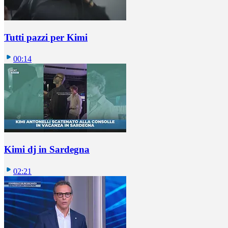
Tutti pazzi per Kimi
00:14
Kimi dj in Sardegna
02:21