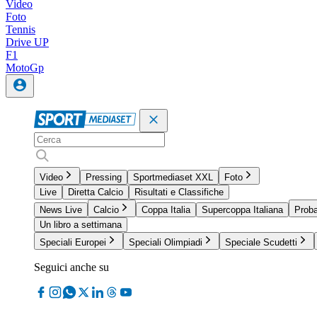
Video
Foto
Tennis
Drive UP
F1
MotoGp
Video
Pressing
Sportmediaset XXL
Foto
Live
Diretta Calcio
Risultati e Classifiche
News Live
Calcio
Coppa Italia
Supercoppa Italiana
Proba
Un libro a settimana
Speciali Europei
Speciali Olimpiadi
Speciale Scudetti
Seguici anche su