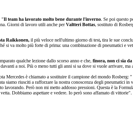
: "
Il team ha lavorato molto bene durante l'inverno
. Se poi questo p
na. Giorni di lavoro utili anche per
Valtteri Bottas
, sostituto di Rosber
ista Raikkonen,
il più veloce nell'ultimo giorno di test
,
tira le sue conclu
rché si va molto più forte di prima: una combinazione di pneumatici e ve
imparato qualche lezione dallo scorso anno e che,
finora,
non ci sia d
avanti a noi. Più o meno tutti gli anni si sa dove si vuole arrivare, ma a
ilota Mercedes è chiamato a sostituire il campione del mondo Rosberg: "
ata siamo riusciti a rafforzare la nostra conoscenza degli pneumatici in
 sto lavorando. Però non mi metto addosso pressioni. Questa è la Formu
in vetta. Dobbiamo aspettare e vedere. Io però sono affamato di vittorie".