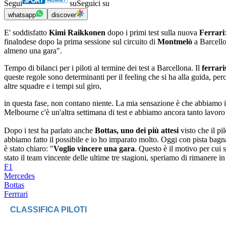
Segui
su
Seguici su
whatsapp
discover
E' soddisfatto
Kimi Raikkonen
dopo i primi test sulla nuova
Ferrari
finalndese dopo la prima sessione sul circuito di
Montmelò
a Barcello
almeno una gara".
Tempo di bilanci per i piloti al termine dei test a Barcellona. Il
ferrar
queste regole sono determinanti per il feeling che si ha alla guida, pe
altre squadre e i tempi sul giro,
in questa fase, non contano niente. La mia sensazione è che abbiamo 
Melbourne c'è un'altra settimana di test e abbiamo ancora tanto lavoro d
Dopo i test ha parlato anche
Bottas, uno dei più attesi
visto che il p
abbiamo fatto il possibile e io ho imparato molto. Oggi con pista bagn
è stato chiaro: "
Voglio vincere una gara
. Questo è il motivo per cui
stato il team vincente delle ultime tre stagioni, speriamo di rimanere 
F1
Mercedes
Bottas
Ferrrari