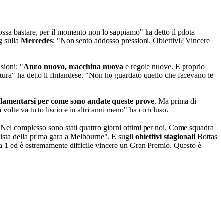
ossa bastare, per il momento non lo sappiamo" ha detto il pilota
g sulla
Mercedes
: "Non sento addosso pressioni. Obiettivi? Vincere
sioni: "
Anno nuovo, macchina nuova
e regole nuove. E proprio
ttura" ha detto il finlandese. "Non ho guardato quello che facevano le
a lamentarsi per come sono andate queste prove
. Ma prima di
 volte va tutto liscio e in altri anni meno" ha concluso.
 Nel complesso sono stati quattro giorni ottimi per noi. Come squadra
 vista della prima gara a Melbourne". E sugli
obiettivi stagionali
Bottas
la 1 ed è estremamente difficile vincere un Gran Premio. Questo è