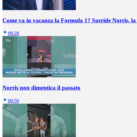
Come va in vacanza la Formula 1? Sorride Norris, la 
00:28
Norris non dimentica il passato
00:59