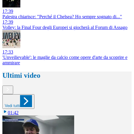
17:39
Palestra chiarisce: "Perché il Chelsea? Ho sempre sognato di..."
17:39
Volley: la Final Four degli Europei si giocherà al Forum di Assago
17:33
'Unveilievable': le maglie da calcio come opere d'arte da scoprire e
ammirare
Ultimi video
Vedi tutti
01:42