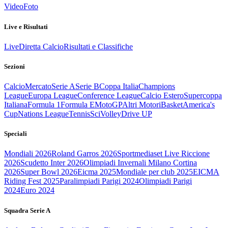
Video
Foto
Live e Risultati
Live
Diretta Calcio
Risultati e Classifiche
Sezioni
Calcio
Mercato
Serie A
Serie B
Coppa Italia
Champions
League
Europa League
Conference League
Calcio Estero
Supercoppa
Italiana
Formula 1
Formula E
MotoGP
Altri Motori
Basket
America's
Cup
Nations League
Tennis
Sci
Volley
Drive UP
Speciali
Mondiali 2026
Roland Garros 2026
Sportmediaset Live Riccione
2026
Scudetto Inter 2026
Olimpiadi Invernali Milano Cortina
2026
Super Bowl 2026
Eicma 2025
Mondiale per club 2025
EICMA
Riding Fest 2025
Paralimpiadi Parigi 2024
Olimpiadi Parigi
2024
Euro 2024
Squadra Serie A