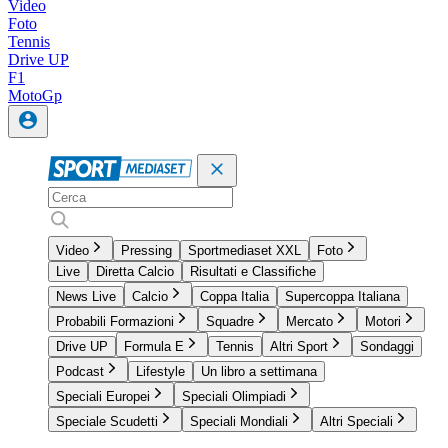
Video
Foto
Tennis
Drive UP
F1
MotoGp
Video
Pressing
Sportmediaset XXL
Foto
Live
Diretta Calcio
Risultati e Classifiche
News Live
Calcio
Coppa Italia
Supercoppa Italiana
Probabili Formazioni
Squadre
Mercato
Motori
Drive UP
Formula E
Tennis
Altri Sport
Sondaggi
Podcast
Lifestyle
Un libro a settimana
Speciali Europei
Speciali Olimpiadi
Speciale Scudetti
Speciali Mondiali
Altri Speciali