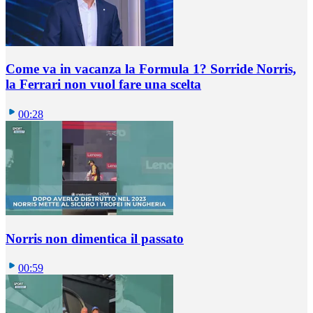
Come va in vacanza la Formula 1? Sorride Norris,
la Ferrari non vuol fare una scelta
00:28
Norris non dimentica il passato
00:59