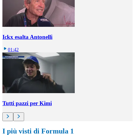
Ickx esalta Antonelli
01:42
Tutti pazzi per Kimi
I più visti di Formula 1