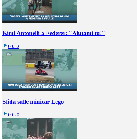
Kimi Antonelli a Federer: "Aiutami tu!"
00:52
Sfida sulle minicar Lego
00:20