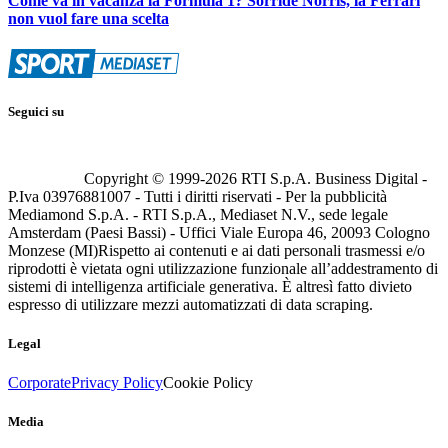
Come va in vacanza la Formula 1? Sorride Norris, la Ferrari
non vuol fare una scelta
Seguici su
Copyright © 1999-
2026
RTI S.p.A. Business Digital -
P.Iva 03976881007 - Tutti i diritti riservati - Per la pubblicità
Mediamond S.p.A. - RTI S.p.A., Mediaset N.V., sede legale
Amsterdam (Paesi Bassi) - Uffici Viale Europa 46, 20093 Cologno
Monzese (MI)
Rispetto ai contenuti e ai dati personali trasmessi e/o
riprodotti è vietata ogni utilizzazione funzionale all’addestramento di
sistemi di intelligenza artificiale generativa. È altresì fatto divieto
espresso di utilizzare mezzi automatizzati di data scraping.
Legal
Corporate
Privacy Policy
Cookie Policy
Media