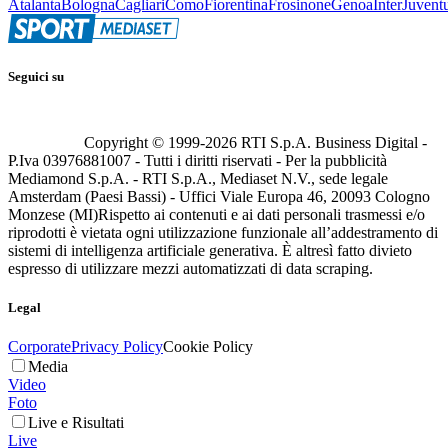
Atalanta
Bologna
Cagliari
Como
Fiorentina
Frosinone
Genoa
Inter
Juvent
Seguici su
Copyright © 1999-
2026
RTI S.p.A. Business Digital -
P.Iva 03976881007 - Tutti i diritti riservati - Per la pubblicità
Mediamond S.p.A. - RTI S.p.A., Mediaset N.V., sede legale
Amsterdam (Paesi Bassi) - Uffici Viale Europa 46, 20093 Cologno
Monzese (MI)
Rispetto ai contenuti e ai dati personali trasmessi e/o
riprodotti è vietata ogni utilizzazione funzionale all’addestramento di
sistemi di intelligenza artificiale generativa. È altresì fatto divieto
espresso di utilizzare mezzi automatizzati di data scraping.
Legal
Corporate
Privacy Policy
Cookie Policy
Media
Video
Foto
Live e Risultati
Live