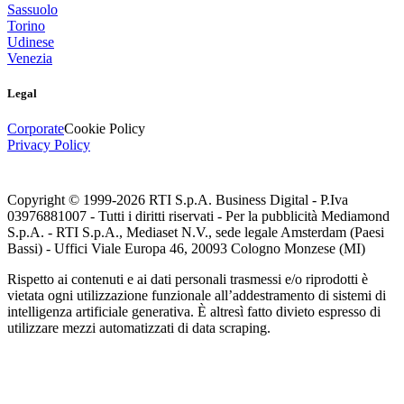
Sassuolo
Torino
Udinese
Venezia
Legal
Corporate
Cookie Policy
Privacy Policy
Copyright © 1999-
2026
RTI S.p.A. Business Digital - P.Iva
03976881007 - Tutti i diritti riservati - Per la pubblicità Mediamond
S.p.A. - RTI S.p.A., Mediaset N.V., sede legale Amsterdam (Paesi
Bassi) - Uffici Viale Europa 46, 20093 Cologno Monzese (MI)
Rispetto ai contenuti e ai dati personali trasmessi e/o riprodotti è
vietata ogni utilizzazione funzionale all’addestramento di sistemi di
intelligenza artificiale generativa. È altresì fatto divieto espresso di
utilizzare mezzi automatizzati di data scraping.