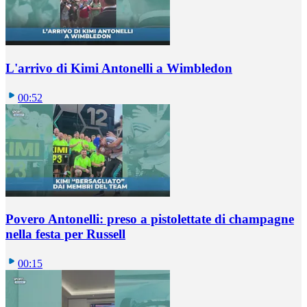
L'arrivo di Kimi Antonelli a Wimbledon
00:52
Povero Antonelli: preso a pistolettate di champagne
nella festa per Russell
00:15