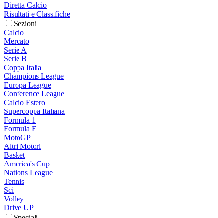
Diretta Calcio
Risultati e Classifiche
Sezioni
Calcio
Mercato
Serie A
Serie B
Coppa Italia
Champions League
Europa League
Conference League
Calcio Estero
Supercoppa Italiana
Formula 1
Formula E
MotoGP
Altri Motori
Basket
America's Cup
Nations League
Tennis
Sci
Volley
Drive UP
Speciali