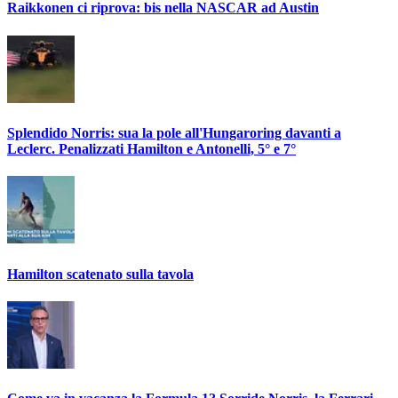
Raikkonen ci riprova: bis nella NASCAR ad Austin
Splendido Norris: sua la pole all'Hungaroring davanti a
Leclerc. Penalizzati Hamilton e Antonelli, 5° e 7°
Hamilton scatenato sulla tavola