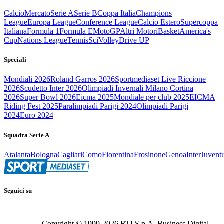
Calcio
Mercato
Serie A
Serie B
Coppa Italia
Champions
League
Europa League
Conference League
Calcio Estero
Supercoppa
Italiana
Formula 1
Formula E
MotoGP
Altri Motori
Basket
America's
Cup
Nations League
Tennis
Sci
Volley
Drive UP
Speciali
Mondiali 2026
Roland Garros 2026
Sportmediaset Live Riccione
2026
Scudetto Inter 2026
Olimpiadi Invernali Milano Cortina
2026
Super Bowl 2026
Eicma 2025
Mondiale per club 2025
EICMA
Riding Fest 2025
Paralimpiadi Parigi 2024
Olimpiadi Parigi
2024
Euro 2024
Squadra Serie A
Atalanta
Bologna
Cagliari
Como
Fiorentina
Frosinone
Genoa
Inter
Juvent
Seguici su
Copyright © 1999-
2026
RTI S.p.A. Business Digital -