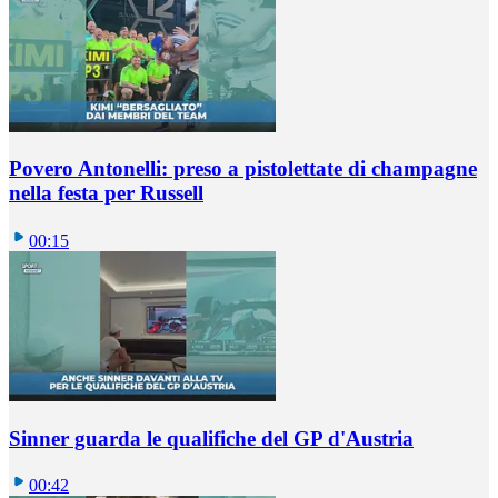
Povero Antonelli: preso a pistolettate di champagne
nella festa per Russell
00:15
Sinner guarda le qualifiche del GP d'Austria
00:42