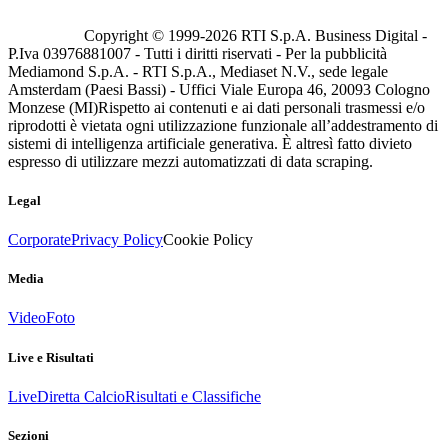
Copyright © 1999-
2026
RTI S.p.A. Business Digital -
P.Iva 03976881007 - Tutti i diritti riservati - Per la pubblicità
Mediamond S.p.A. - RTI S.p.A., Mediaset N.V., sede legale
Amsterdam (Paesi Bassi) - Uffici Viale Europa 46, 20093 Cologno
Monzese (MI)
Rispetto ai contenuti e ai dati personali trasmessi e/o
riprodotti è vietata ogni utilizzazione funzionale all’addestramento di
sistemi di intelligenza artificiale generativa. È altresì fatto divieto
espresso di utilizzare mezzi automatizzati di data scraping.
Legal
Corporate
Privacy Policy
Cookie Policy
Media
Video
Foto
Live e Risultati
Live
Diretta Calcio
Risultati e Classifiche
Sezioni