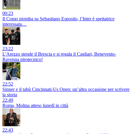
00:23
Il Como piomba su Sebastiano Esposito, l’Inter è spettatrice
interessata…
23:22
L'Arezzo stende il Brescia e si regala il Cagliari, Benevento-
Ravenna pirotecnico!
22:52
Sinner e il tabù Cincinnati-Us Open: un’altra occasione per scrivere
la storia
22:49
Roma, Molina atteso lunedì in città
22:43