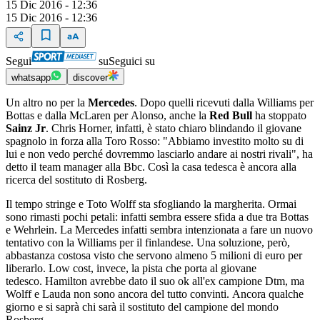
15 Dic 2016 - 12:36
15 Dic 2016 - 12:36
Segui
su
Seguici su
whatsapp
discover
Un altro no per la
Mercedes
. Dopo quelli ricevuti dalla Williams per
Bottas e dalla McLaren per Alonso, anche la
Red Bull
ha stoppato
Sainz Jr
. Chris Horner, infatti, è stato chiaro blindando il giovane
spagnolo in forza alla Toro Rosso: "Abbiamo investito molto su di
lui e non vedo perché dovremmo lasciarlo andare ai nostri rivali", ha
detto il team manager alla Bbc. Così la casa tedesca è ancora alla
ricerca del sostituto di Rosberg.
Il tempo stringe e Toto Wolff sta sfogliando la margherita. Ormai
sono rimasti pochi petali: infatti sembra essere sfida a due tra Bottas
e Wehrlein. La Mercedes infatti sembra intenzionata a fare un nuovo
tentativo con la Williams per il finlandese. Una soluzione, però,
abbastanza costosa visto che servono almeno 5 milioni di euro per
liberarlo. Low cost, invece, la pista che porta al giovane
tedesco. Hamilton avrebbe dato il suo ok all'ex campione Dtm, ma
Wolff e Lauda non sono ancora del tutto convinti. Ancora qualche
giorno e si saprà chi sarà il sostituto del campione del mondo
Rosberg.