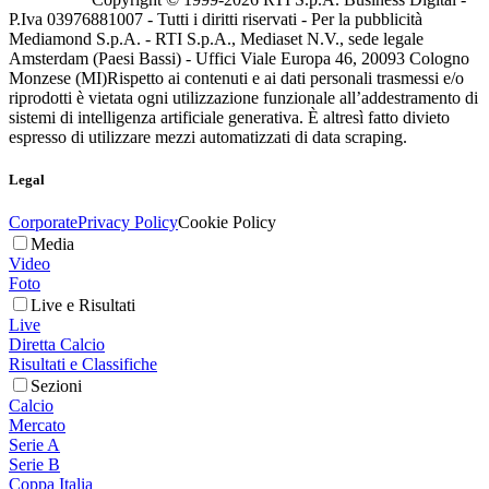
P.Iva 03976881007 - Tutti i diritti riservati - Per la pubblicità
Mediamond S.p.A. - RTI S.p.A., Mediaset N.V., sede legale
Amsterdam (Paesi Bassi) - Uffici Viale Europa 46, 20093 Cologno
Monzese (MI)
Rispetto ai contenuti e ai dati personali trasmessi e/o
riprodotti è vietata ogni utilizzazione funzionale all’addestramento di
sistemi di intelligenza artificiale generativa. È altresì fatto divieto
espresso di utilizzare mezzi automatizzati di data scraping.
Legal
Corporate
Privacy Policy
Cookie Policy
Media
Video
Foto
Live e Risultati
Live
Diretta Calcio
Risultati e Classifiche
Sezioni
Calcio
Mercato
Serie A
Serie B
Coppa Italia