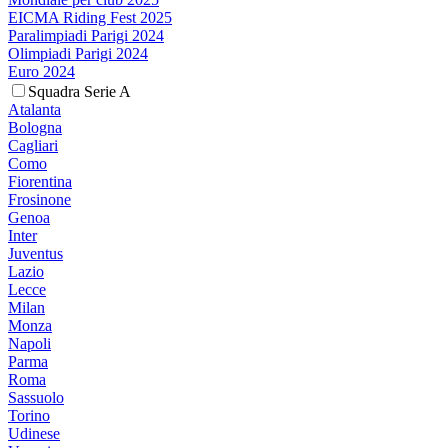
EICMA Riding Fest 2025
Paralimpiadi Parigi 2024
Olimpiadi Parigi 2024
Euro 2024
Squadra Serie A
Atalanta
Bologna
Cagliari
Como
Fiorentina
Frosinone
Genoa
Inter
Juventus
Lazio
Lecce
Milan
Monza
Napoli
Parma
Roma
Sassuolo
Torino
Udinese