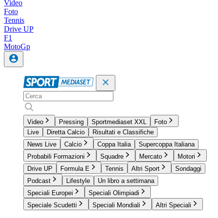
Video
Foto
Tennis
Drive UP
F1
MotoGp
Video
Pressing
Sportmediaset XXL
Foto
Live
Diretta Calcio
Risultati e Classifiche
News Live
Calcio
Coppa Italia
Supercoppa Italiana
Probabili Formazioni
Squadre
Mercato
Motori
Drive UP
Formula E
Tennis
Altri Sport
Sondaggi
Podcast
Lifestyle
Un libro a settimana
Speciali Europei
Speciali Olimpiadi
Speciale Scudetti
Speciali Mondiali
Altri Speciali