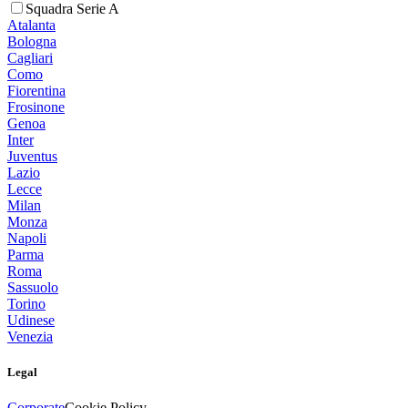
Squadra Serie A
Atalanta
Bologna
Cagliari
Como
Fiorentina
Frosinone
Genoa
Inter
Juventus
Lazio
Lecce
Milan
Monza
Napoli
Parma
Roma
Sassuolo
Torino
Udinese
Venezia
Legal
Corporate
Cookie Policy