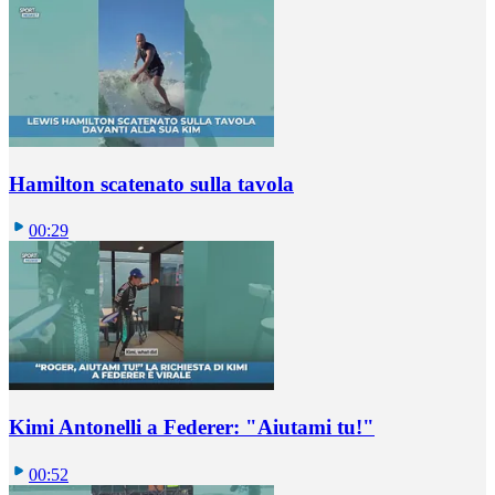
Hamilton scatenato sulla tavola
00:29
Kimi Antonelli a Federer: "Aiutami tu!"
00:52