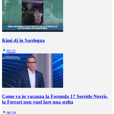
Kimi dj in Sardegna
02:21
Come va in vacanza la Formula 1? Sorride Norris,
la Ferrari non vuol fare una scelta
00:28