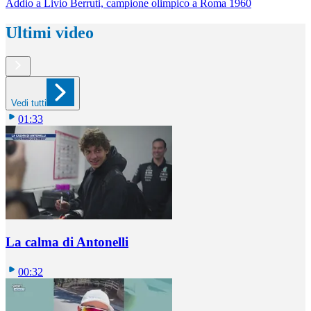
Addio a Livio Berruti, campione olimpico a Roma 1960
Ultimi video
Vedi tutti
01:33
La calma di Antonelli
00:32