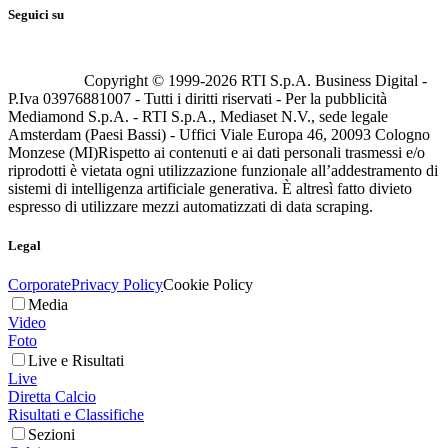
Seguici su
Copyright © 1999-
2026
RTI S.p.A. Business Digital -
P.Iva 03976881007 - Tutti i diritti riservati - Per la pubblicità
Mediamond S.p.A. - RTI S.p.A., Mediaset N.V., sede legale
Amsterdam (Paesi Bassi) - Uffici Viale Europa 46, 20093 Cologno
Monzese (MI)
Rispetto ai contenuti e ai dati personali trasmessi e/o
riprodotti è vietata ogni utilizzazione funzionale all’addestramento di
sistemi di intelligenza artificiale generativa. È altresì fatto divieto
espresso di utilizzare mezzi automatizzati di data scraping.
Legal
Corporate
Privacy Policy
Cookie Policy
Media
Video
Foto
Live e Risultati
Live
Diretta Calcio
Risultati e Classifiche
Sezioni