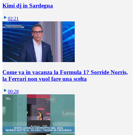
Kimi dj in Sardegna
02:21
Come va in vacanza la Formula 1? Sorride Norris,
la Ferrari non vuol fare una scelta
00:28