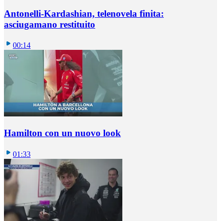
Antonelli-Kardashian, telenovela finita:
asciugamano restituito
00:14
Hamilton con un nuovo look
01:33