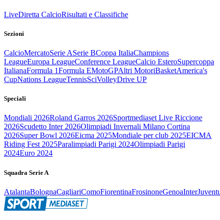
Live
Diretta Calcio
Risultati e Classifiche
Sezioni
Calcio
Mercato
Serie A
Serie B
Coppa Italia
Champions
League
Europa League
Conference League
Calcio Estero
Supercoppa
Italiana
Formula 1
Formula E
MotoGP
Altri Motori
Basket
America's
Cup
Nations League
Tennis
Sci
Volley
Drive UP
Speciali
Mondiali 2026
Roland Garros 2026
Sportmediaset Live Riccione
2026
Scudetto Inter 2026
Olimpiadi Invernali Milano Cortina
2026
Super Bowl 2026
Eicma 2025
Mondiale per club 2025
EICMA
Riding Fest 2025
Paralimpiadi Parigi 2024
Olimpiadi Parigi
2024
Euro 2024
Squadra Serie A
Atalanta
Bologna
Cagliari
Como
Fiorentina
Frosinone
Genoa
Inter
Juvent