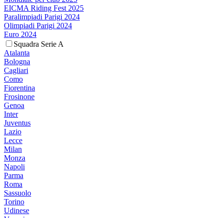
EICMA Riding Fest 2025
Paralimpiadi Parigi 2024
Olimpiadi Parigi 2024
Euro 2024
Squadra Serie A
Atalanta
Bologna
Cagliari
Como
Fiorentina
Frosinone
Genoa
Inter
Juventus
Lazio
Lecce
Milan
Monza
Napoli
Parma
Roma
Sassuolo
Torino
Udinese