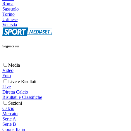
Roma
Sassuolo
Torino
Udinese
Venezia
Seguici su
Media
Video
Foto
Live e Risultati
Live
Diretta Calcio
Risultati e Classifiche
Sezioni
Calcio
Mercato
Serie A
Serie B
Coppa Italia