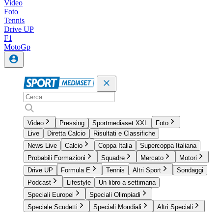
Video
Foto
Tennis
Drive UP
F1
MotoGp
Video
Pressing
Sportmediaset XXL
Foto
Live
Diretta Calcio
Risultati e Classifiche
News Live
Calcio
Coppa Italia
Supercoppa Italiana
Probabili Formazioni
Squadre
Mercato
Motori
Drive UP
Formula E
Tennis
Altri Sport
Sondaggi
Podcast
Lifestyle
Un libro a settimana
Speciali Europei
Speciali Olimpiadi
Speciale Scudetti
Speciali Mondiali
Altri Speciali