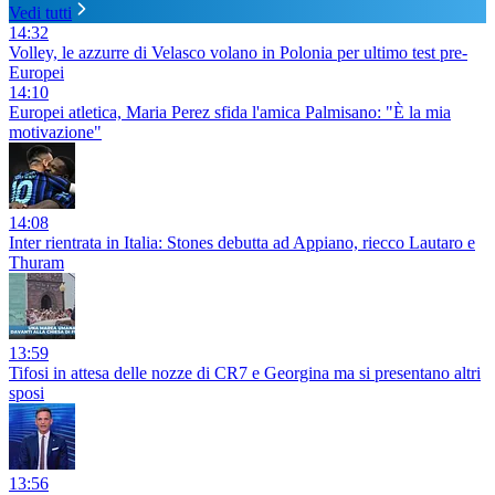
Vedi tutti
14:32
Volley, le azzurre di Velasco volano in Polonia per ultimo test pre-
Europei
14:10
Europei atletica, Maria Perez sfida l'amica Palmisano: "È la mia
motivazione"
14:08
Inter rientrata in Italia: Stones debutta ad Appiano, riecco Lautaro e
Thuram
13:59
Tifosi in attesa delle nozze di CR7 e Georgina ma si presentano altri
sposi
13:56