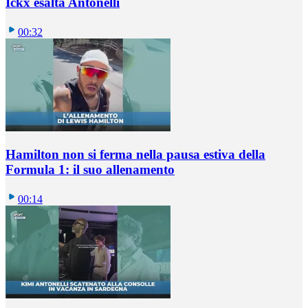
Ickx esalta Antonelli
00:32
Hamilton non si ferma nella pausa estiva della
Formula 1: il suo allenamento
00:14