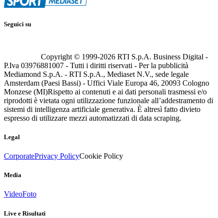
Seguici su
Copyright © 1999-
2026
RTI S.p.A. Business Digital -
P.Iva 03976881007 - Tutti i diritti riservati - Per la pubblicità
Mediamond S.p.A. - RTI S.p.A., Mediaset N.V., sede legale
Amsterdam (Paesi Bassi) - Uffici Viale Europa 46, 20093 Cologno
Monzese (MI)
Rispetto ai contenuti e ai dati personali trasmessi e/o
riprodotti è vietata ogni utilizzazione funzionale all’addestramento di
sistemi di intelligenza artificiale generativa. È altresì fatto divieto
espresso di utilizzare mezzi automatizzati di data scraping.
Legal
Corporate
Privacy Policy
Cookie Policy
Media
Video
Foto
Live e Risultati