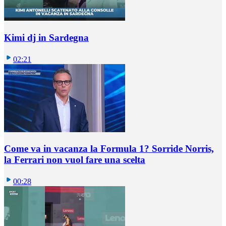
Kimi dj in Sardegna
02:21
Come va in vacanza la Formula 1? Sorride Norris,
la Ferrari non vuol fare una scelta
00:28