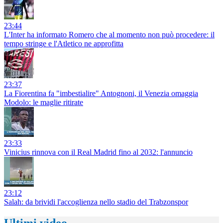
23:44
L'Inter ha informato Romero che al momento non può procedere: il
tempo stringe e l'Atletico ne approfitta
23:37
La Fiorentina fa "imbestialire" Antognoni, il Venezia omaggia
Modolo: le maglie ritirate
23:33
Vinicius rinnova con il Real Madrid fino al 2032: l'annuncio
23:12
Salah: da brividi l'accoglienza nello stadio del Trabzonspor
Ultimi video