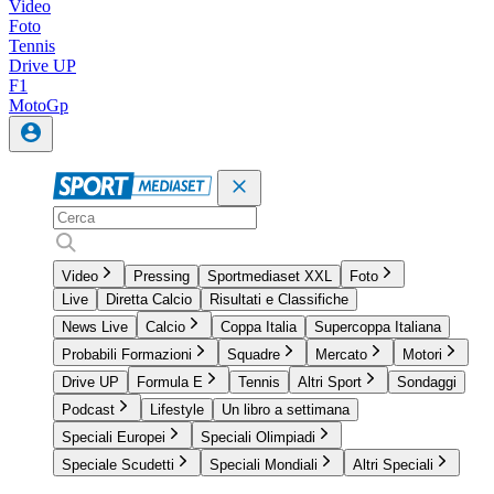
Video
Foto
Tennis
Drive UP
F1
MotoGp
Video
Pressing
Sportmediaset XXL
Foto
Live
Diretta Calcio
Risultati e Classifiche
News Live
Calcio
Coppa Italia
Supercoppa Italiana
Probabili Formazioni
Squadre
Mercato
Motori
Drive UP
Formula E
Tennis
Altri Sport
Sondaggi
Podcast
Lifestyle
Un libro a settimana
Speciali Europei
Speciali Olimpiadi
Speciale Scudetti
Speciali Mondiali
Altri Speciali