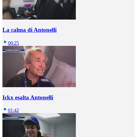
La calma di Antonelli
00:25
Ickx esalta Antonelli
01:42