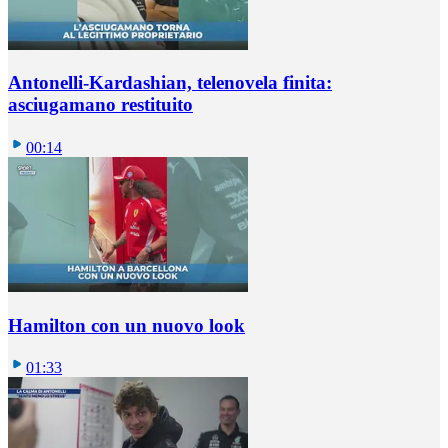
Antonelli-Kardashian, telenovela finita:
asciugamano restituito
00:14
Hamilton con un nuovo look
01:33