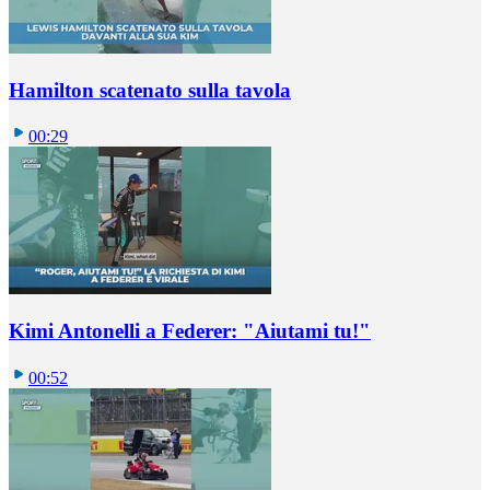
Hamilton scatenato sulla tavola
00:29
Kimi Antonelli a Federer: "Aiutami tu!"
00:52