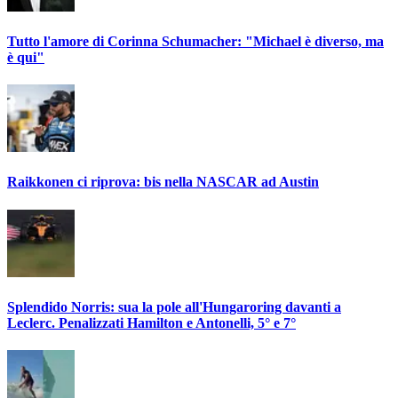
Tutto l'amore di Corinna Schumacher: "Michael è diverso, ma
è qui"
Raikkonen ci riprova: bis nella NASCAR ad Austin
Splendido Norris: sua la pole all'Hungaroring davanti a
Leclerc. Penalizzati Hamilton e Antonelli, 5° e 7°