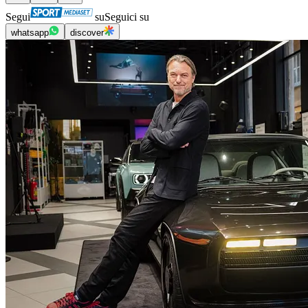
Segui
su
Seguici su
whatsapp
discover