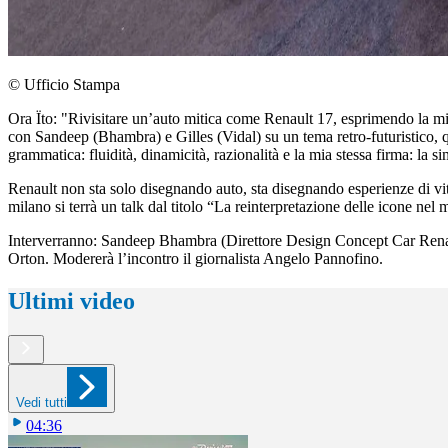
© Ufficio Stampa
Ora Ïto: "Rivisitare un’auto mitica come Renault 17, esprimendo la mi
con Sandeep (Bhambra) e Gilles (Vidal) su un tema retro-futuristico, qu
grammatica: fluidità, dinamicità, razionalità e la mia stessa firma: la s
Renault non sta solo disegnando auto, sta disegnando esperienze di vi
milano si terrà un talk dal titolo “La reinterpretazione delle icone n
Interverranno: Sandeep Bhambra (Direttore Design Concept Car Renault
Orton. Modererà l’incontro il giornalista Angelo Pannofino.
Ultimi video
Vedi tutti
04:36