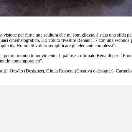
a visione per farne una scultura che mi somigliasse, è stata una sfida
asi cinematografico. Ho voluto rivestire Renault 17 con una seconda pell
implexity. Ho infatti voluto semplificare gli elementi complessi".
ta per un mondo in movimento. Il palinsesto firmato Renault per il Fuor
el mondo contemporaneo”.
), Ora-ïto (Designer), Giulia Rossetti (Creativa e designer), Carmelo Z