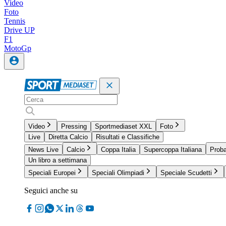
Video
Foto
Tennis
Drive UP
F1
MotoGp
Video
Pressing
Sportmediaset XXL
Foto
Live
Diretta Calcio
Risultati e Classifiche
News Live
Calcio
Coppa Italia
Supercoppa Italiana
Proba
Un libro a settimana
Speciali Europei
Speciali Olimpiadi
Speciale Scudetti
Seguici anche su