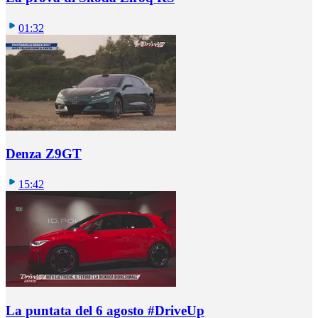
01:32
Denza Z9GT
15:42
La puntata del 6 agosto #DriveUp