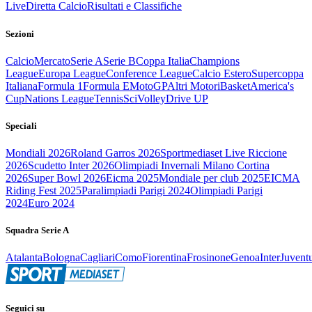
Live
Diretta Calcio
Risultati e Classifiche
Sezioni
Calcio
Mercato
Serie A
Serie B
Coppa Italia
Champions
League
Europa League
Conference League
Calcio Estero
Supercoppa
Italiana
Formula 1
Formula E
MotoGP
Altri Motori
Basket
America's
Cup
Nations League
Tennis
Sci
Volley
Drive UP
Speciali
Mondiali 2026
Roland Garros 2026
Sportmediaset Live Riccione
2026
Scudetto Inter 2026
Olimpiadi Invernali Milano Cortina
2026
Super Bowl 2026
Eicma 2025
Mondiale per club 2025
EICMA
Riding Fest 2025
Paralimpiadi Parigi 2024
Olimpiadi Parigi
2024
Euro 2024
Squadra Serie A
Atalanta
Bologna
Cagliari
Como
Fiorentina
Frosinone
Genoa
Inter
Juvent
Seguici su