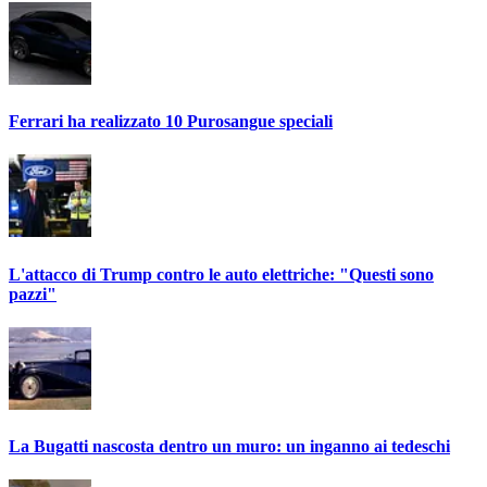
Ferrari ha realizzato 10 Purosangue speciali
L'attacco di Trump contro le auto elettriche: "Questi sono
pazzi"
La Bugatti nascosta dentro un muro: un inganno ai tedeschi