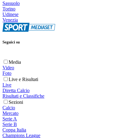
Sassuolo
Torino
Udinese
Venezia
Seguici su
Media
Video
Foto
Live e Risultati
Live
Diretta Calcio
Risultati e Classifiche
Sezioni
Calcio
Mercato
Serie A
Serie B
Coppa Italia
Champions League