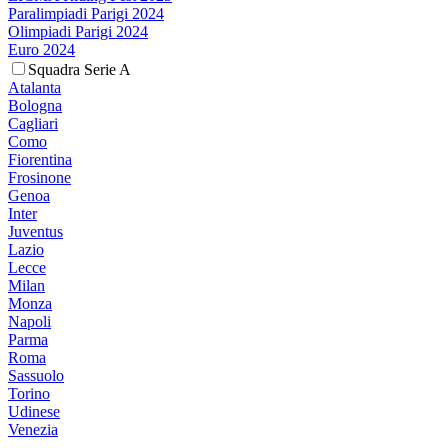
Paralimpiadi Parigi 2024
Olimpiadi Parigi 2024
Euro 2024
Squadra Serie A
Atalanta
Bologna
Cagliari
Como
Fiorentina
Frosinone
Genoa
Inter
Juventus
Lazio
Lecce
Milan
Monza
Napoli
Parma
Roma
Sassuolo
Torino
Udinese
Venezia