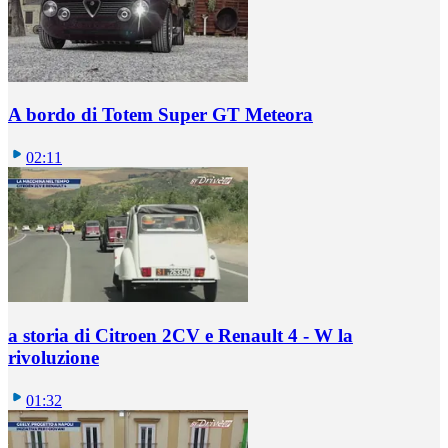
A bordo di Totem Super GT Meteora
02:11
a storia di Citroen 2CV e Renault 4 - W la
rivoluzione
01:32