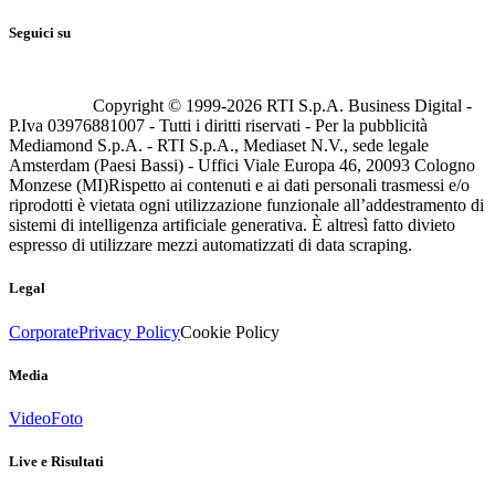
Seguici su
Copyright © 1999-
2026
RTI S.p.A. Business Digital -
P.Iva 03976881007 - Tutti i diritti riservati - Per la pubblicità
Mediamond S.p.A. - RTI S.p.A., Mediaset N.V., sede legale
Amsterdam (Paesi Bassi) - Uffici Viale Europa 46, 20093 Cologno
Monzese (MI)
Rispetto ai contenuti e ai dati personali trasmessi e/o
riprodotti è vietata ogni utilizzazione funzionale all’addestramento di
sistemi di intelligenza artificiale generativa. È altresì fatto divieto
espresso di utilizzare mezzi automatizzati di data scraping.
Legal
Corporate
Privacy Policy
Cookie Policy
Media
Video
Foto
Live e Risultati