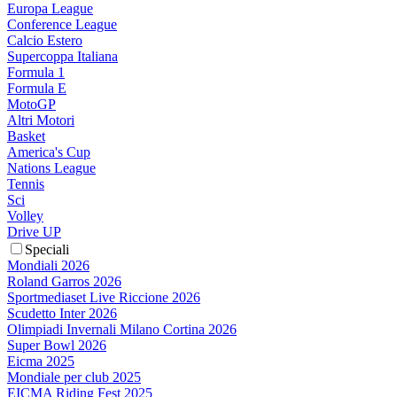
Europa League
Conference League
Calcio Estero
Supercoppa Italiana
Formula 1
Formula E
MotoGP
Altri Motori
Basket
America's Cup
Nations League
Tennis
Sci
Volley
Drive UP
Speciali
Mondiali 2026
Roland Garros 2026
Sportmediaset Live Riccione 2026
Scudetto Inter 2026
Olimpiadi Invernali Milano Cortina 2026
Super Bowl 2026
Eicma 2025
Mondiale per club 2025
EICMA Riding Fest 2025