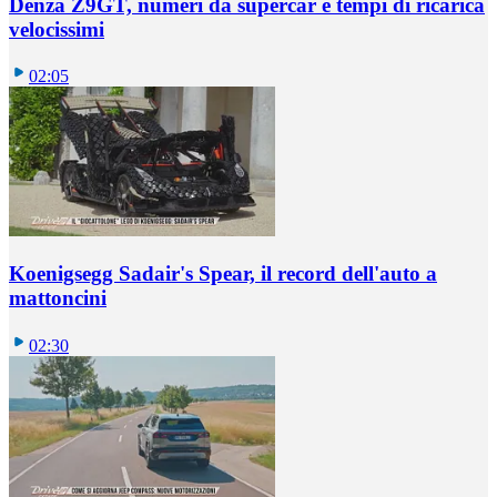
Denza Z9GT, numeri da supercar e tempi di ricarica
velocissimi
02:05
Koenigsegg Sadair's Spear, il record dell'auto a
mattoncini
02:30