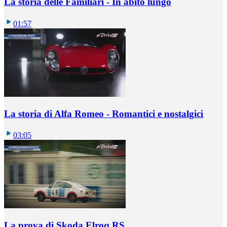
La storia delle Familiari - In abito lungo
01:57
La storia di Alfa Romeo - Romantici e nostalgici
03:05
La prova di Skoda Elroq RS