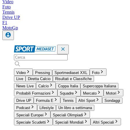
Video
Foto
Tennis
Drive UP
F1
MotoGp
Video
Pressing
Sportmediaset XXL
Foto
Live
Diretta Calcio
Risultati e Classifiche
News Live
Calcio
Coppa Italia
Supercoppa Italiana
Probabili Formazioni
Squadre
Mercato
Motori
Drive UP
Formula E
Tennis
Altri Sport
Sondaggi
Podcast
Lifestyle
Un libro a settimana
Speciali Europei
Speciali Olimpiadi
Speciale Scudetti
Speciali Mondiali
Altri Speciali