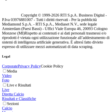
Copyright © 1999-
2026
RTI S.p.A. Business Digital -
P.Iva 03976881007 - Tutti i diritti riservati - Per la pubblicità
Mediamond S.p.A. - RTI S.p.A., Mediaset N.V., sede legale
Amsterdam (Paesi Bassi) - Uffici Viale Europa 46, 20093 Cologno
Monzese (MI)
Rispetto ai contenuti e ai dati personali trasmessi e/o
riprodotti è vietata ogni utilizzazione funzionale all’addestramento di
sistemi di intelligenza artificiale generativa. È altresì fatto divieto
espresso di utilizzare mezzi automatizzati di data scraping.
Legal
Corporate
Privacy Policy
Cookie Policy
Media
Video
Foto
Live e Risultati
Live
Diretta Calcio
Risultati e Classifiche
Sezioni
Calcio