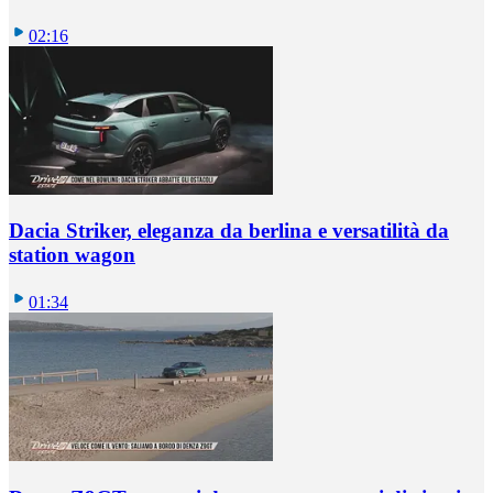
02:16
Dacia Striker, eleganza da berlina e versatilità da
station wagon
01:34