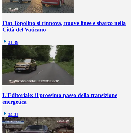
Fiat Topolino si rinnova, nuove linee e sbarco nella
Città del Vaticano
01:39
L'Editoriale: il prossimo passo della transizione
energetica
04:01