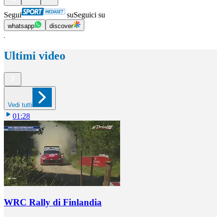
Segui
su
Seguici su
whatsapp
discover
Ultimi video
Vedi tutti
01:28
WRC Rally di Finlandia