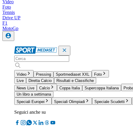
Video
Foto
Tennis
Drive UP
F1
MotoGp
Video
Pressing
Sportmediaset XXL
Foto
Live
Diretta Calcio
Risultati e Classifiche
News Live
Calcio
Coppa Italia
Supercoppa Italiana
Proba
Un libro a settimana
Speciali Europei
Speciali Olimpiadi
Speciale Scudetti
Seguici anche su