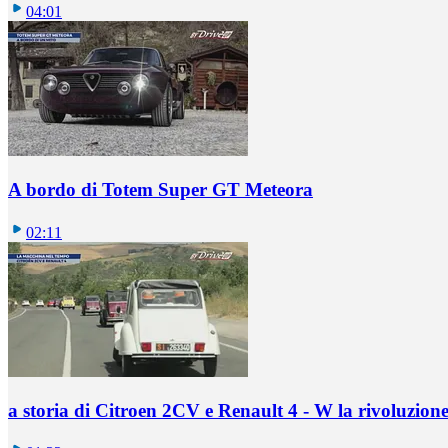
04:01
A bordo di Totem Super GT Meteora
02:11
a storia di Citroen 2CV e Renault 4 - W la rivoluzion