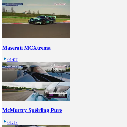
Maserati MCXtrema
01:07
McMurtry Spéirling Pure
01:17