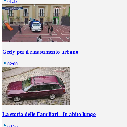
01:32
Geely per il rinascimento urbano
02:00
La storia delle Familiari - In abito lungo
03:56