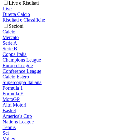
Live e Risultati
Live
Diretta Calcio
Risultati e Classifiche
Sezioni
Calcio
Mercato
Serie A
Serie B
Coppa Italia
Champions League
Europa League
Conference League
Calcio Estero
Supercoppa Italiana
Formula 1
Formula E
MotoGP
Altri Motori
Basket
America's Cup
Nations League
Tennis
Sci
Volley