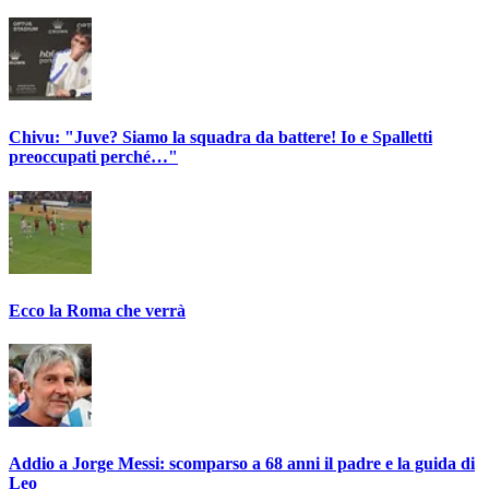
Chivu: "Juve? Siamo la squadra da battere! Io e Spalletti
preoccupati perché…"
Ecco la Roma che verrà
Addio a Jorge Messi: scomparso a 68 anni il padre e la guida di
Leo