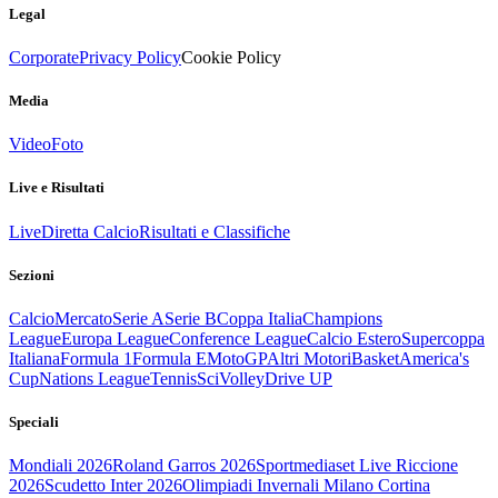
Legal
Corporate
Privacy Policy
Cookie Policy
Media
Video
Foto
Live e Risultati
Live
Diretta Calcio
Risultati e Classifiche
Sezioni
Calcio
Mercato
Serie A
Serie B
Coppa Italia
Champions
League
Europa League
Conference League
Calcio Estero
Supercoppa
Italiana
Formula 1
Formula E
MotoGP
Altri Motori
Basket
America's
Cup
Nations League
Tennis
Sci
Volley
Drive UP
Speciali
Mondiali 2026
Roland Garros 2026
Sportmediaset Live Riccione
2026
Scudetto Inter 2026
Olimpiadi Invernali Milano Cortina