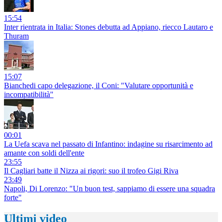
15:54
Inter rientrata in Italia: Stones debutta ad Appiano, riecco Lautaro e
Thuram
15:07
Bianchedi capo delegazione, il Coni: "Valutare opportunità e
incompatibilità"
00:01
La Uefa scava nel passato di Infantino: indagine su risarcimento ad
amante con soldi dell'ente
23:55
Il Cagliari batte il Nizza ai rigori: suo il trofeo Gigi Riva
23:49
Napoli, Di Lorenzo: "Un buon test, sappiamo di essere una squadra
forte"
Ultimi video