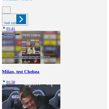
Vedi tutti
01:41
Milan, test Chelsea
01:58