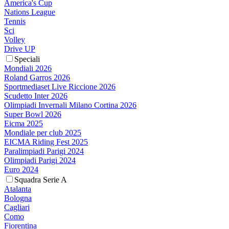
America's Cup
Nations League
Tennis
Sci
Volley
Drive UP
Speciali
Mondiali 2026
Roland Garros 2026
Sportmediaset Live Riccione 2026
Scudetto Inter 2026
Olimpiadi Invernali Milano Cortina 2026
Super Bowl 2026
Eicma 2025
Mondiale per club 2025
EICMA Riding Fest 2025
Paralimpiadi Parigi 2024
Olimpiadi Parigi 2024
Euro 2024
Squadra Serie A
Atalanta
Bologna
Cagliari
Como
Fiorentina