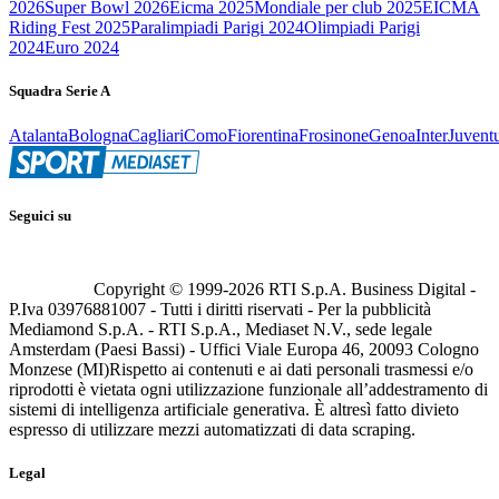
2026
Super Bowl 2026
Eicma 2025
Mondiale per club 2025
EICMA
Riding Fest 2025
Paralimpiadi Parigi 2024
Olimpiadi Parigi
2024
Euro 2024
Squadra Serie A
Atalanta
Bologna
Cagliari
Como
Fiorentina
Frosinone
Genoa
Inter
Juvent
Seguici su
Copyright © 1999-
2026
RTI S.p.A. Business Digital -
P.Iva 03976881007 - Tutti i diritti riservati - Per la pubblicità
Mediamond S.p.A. - RTI S.p.A., Mediaset N.V., sede legale
Amsterdam (Paesi Bassi) - Uffici Viale Europa 46, 20093 Cologno
Monzese (MI)
Rispetto ai contenuti e ai dati personali trasmessi e/o
riprodotti è vietata ogni utilizzazione funzionale all’addestramento di
sistemi di intelligenza artificiale generativa. È altresì fatto divieto
espresso di utilizzare mezzi automatizzati di data scraping.
Legal