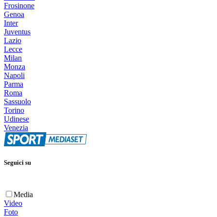
Frosinone
Genoa
Inter
Juventus
Lazio
Lecce
Milan
Monza
Napoli
Parma
Roma
Sassuolo
Torino
Udinese
Venezia
Seguici su
Media
Video
Foto