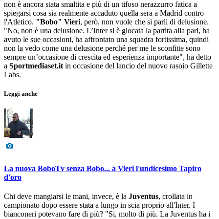
non è ancora stata smaltita e più di un tifoso nerazzurro fatica a
spiegarsi cosa sia realmente accaduto quella sera a Madrid contro
l'Atletico.
"Bobo" Vieri
, però, non vuole che si parli di delusione.
"No, non è una delusione. L’Inter si è giocata la partita alla pari, ha
avuto le sue occasioni, ha affrontato una squadra fortissima, quindi
non la vedo come una delusione perché per me le sconfitte sono
sempre un’occasione di crescita ed esperienza importante", ha detto
a
Sportmediaset.it
in occasione del lancio del nuovo rasoio Gillette
Labs.
Leggi anche
La nuova BoboTv senza Bobo... a Vieri l'undicesimo Tapiro
d'oro
Chi deve mangiarsi le mani, invece, è la
Juventus
, crollata in
campionato dopo essere stata a lungo in scia proprio all'Inter. I
bianconeri potevano fare di più? "Si, molto di più. La Juventus ha i