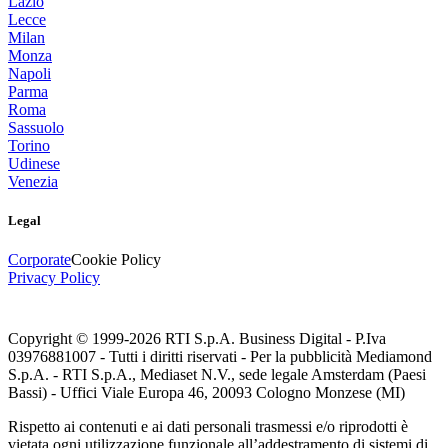
Lazio
Lecce
Milan
Monza
Napoli
Parma
Roma
Sassuolo
Torino
Udinese
Venezia
Legal
Corporate
Cookie Policy
Privacy Policy
Copyright © 1999-
2026
RTI S.p.A. Business Digital - P.Iva
03976881007 - Tutti i diritti riservati - Per la pubblicità Mediamond
S.p.A. - RTI S.p.A., Mediaset N.V., sede legale Amsterdam (Paesi
Bassi) - Uffici Viale Europa 46, 20093 Cologno Monzese (MI)
Rispetto ai contenuti e ai dati personali trasmessi e/o riprodotti è
vietata ogni utilizzazione funzionale all’addestramento di sistemi di