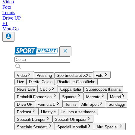
Video
Foto
Tennis
Drive UP
F1
MotoGp
Video
Pressing
Sportmediaset XXL
Foto
Live
Diretta Calcio
Risultati e Classifiche
News Live
Calcio
Coppa Italia
Supercoppa Italiana
Probabili Formazioni
Squadre
Mercato
Motori
Drive UP
Formula E
Tennis
Altri Sport
Sondaggi
Podcast
Lifestyle
Un libro a settimana
Speciali Europei
Speciali Olimpiadi
Speciale Scudetti
Speciali Mondiali
Altri Speciali