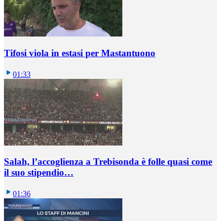
Tifosi viola in estasi per Mastantuono
01:33
Salah, l’accoglienza a Trebisonda è folle quasi come
il suo stipendio…
01:36