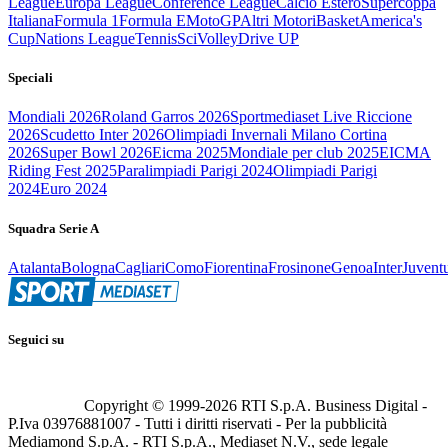
League
Europa League
Conference League
Calcio Estero
Supercoppa
Italiana
Formula 1
Formula E
MotoGP
Altri Motori
Basket
America's
Cup
Nations League
Tennis
Sci
Volley
Drive UP
Speciali
Mondiali 2026
Roland Garros 2026
Sportmediaset Live Riccione
2026
Scudetto Inter 2026
Olimpiadi Invernali Milano Cortina
2026
Super Bowl 2026
Eicma 2025
Mondiale per club 2025
EICMA
Riding Fest 2025
Paralimpiadi Parigi 2024
Olimpiadi Parigi
2024
Euro 2024
Squadra Serie A
Atalanta
Bologna
Cagliari
Como
Fiorentina
Frosinone
Genoa
Inter
Juvent
Seguici su
Copyright © 1999-
2026
RTI S.p.A. Business Digital -
P.Iva 03976881007 - Tutti i diritti riservati - Per la pubblicità
Mediamond S.p.A. - RTI S.p.A., Mediaset N.V., sede legale