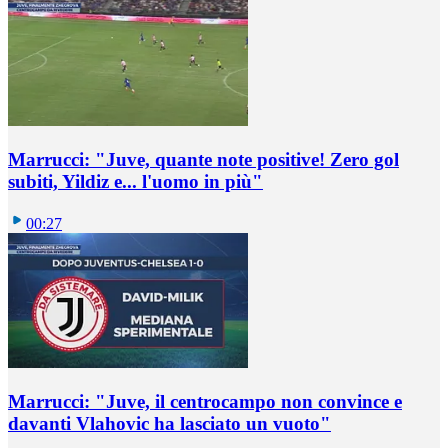
Marrucci: "Juve, quante note positive! Zero gol
subiti, Yildiz e... l'uomo in più"
00:27
Marrucci: "Juve, il centrocampo non convince e
davanti Vlahovic ha lasciato un vuoto"