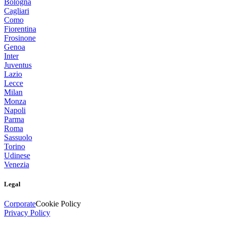
Bologna
Cagliari
Como
Fiorentina
Frosinone
Genoa
Inter
Juventus
Lazio
Lecce
Milan
Monza
Napoli
Parma
Roma
Sassuolo
Torino
Udinese
Venezia
Legal
Corporate
Cookie Policy
Privacy Policy