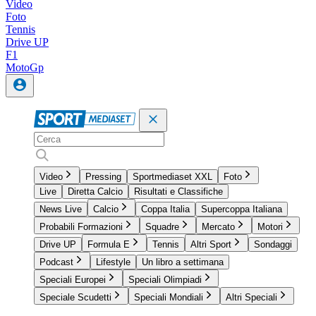
Video
Foto
Tennis
Drive UP
F1
MotoGp
Video
Pressing
Sportmediaset XXL
Foto
Live
Diretta Calcio
Risultati e Classifiche
News Live
Calcio
Coppa Italia
Supercoppa Italiana
Probabili Formazioni
Squadre
Mercato
Motori
Drive UP
Formula E
Tennis
Altri Sport
Sondaggi
Podcast
Lifestyle
Un libro a settimana
Speciali Europei
Speciali Olimpiadi
Speciale Scudetti
Speciali Mondiali
Altri Speciali