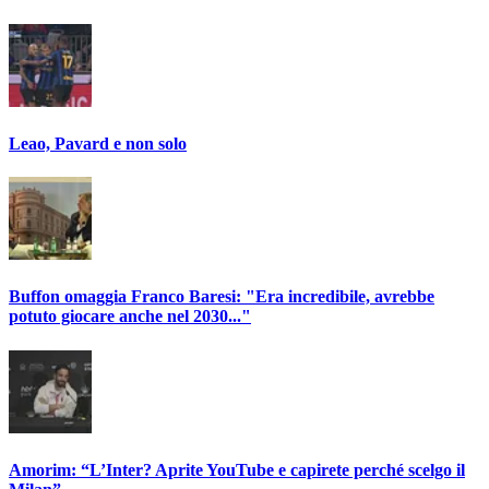
Leao, Pavard e non solo
Buffon omaggia Franco Baresi: "Era incredibile, avrebbe
potuto giocare anche nel 2030..."
Amorim: “L’Inter? Aprite YouTube e capirete perché scelgo il