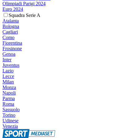
Olimpiadi Parigi 2024
Euro 2024
Squadra Serie A
Atalanta
Bologna
Cagliari
Como
Fiorentina
Frosinone
Genoa
Inter
Juventus
Lazio
Lecce
Milan
Monza
Napoli
Parma
Roma
Sassuolo
Torino
Udinese
Venezia