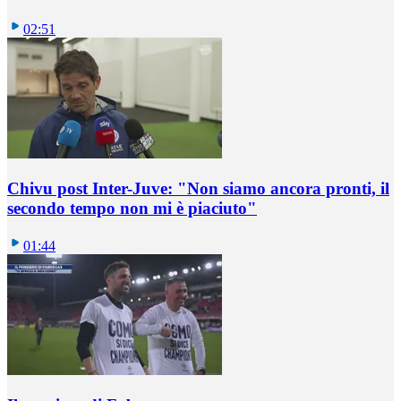
02:51
Chivu post Inter-Juve: "Non siamo ancora pronti, il
secondo tempo non mi è piaciuto"
01:44