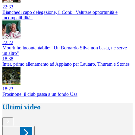
22:33
Bianchedi capo delegazione, il Coni: "Valutare opportunità e
incompatibilità"
22:22
Mourinho incontentabile: "Un Bernardo Silva non basta, ne serve
un altro"
18:38
Inter, primo allenamento ad Appiano per Lautaro, Thuram e Stones
18:23
Frosinone: il club passa a un fondo Usa
Ultimi video