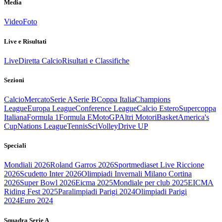
Media
Video
Foto
Live e Risultati
Live
Diretta Calcio
Risultati e Classifiche
Sezioni
Calcio
Mercato
Serie A
Serie B
Coppa Italia
Champions
League
Europa League
Conference League
Calcio Estero
Supercoppa
Italiana
Formula 1
Formula E
MotoGP
Altri Motori
Basket
America's
Cup
Nations League
Tennis
Sci
Volley
Drive UP
Speciali
Mondiali 2026
Roland Garros 2026
Sportmediaset Live Riccione
2026
Scudetto Inter 2026
Olimpiadi Invernali Milano Cortina
2026
Super Bowl 2026
Eicma 2025
Mondiale per club 2025
EICMA
Riding Fest 2025
Paralimpiadi Parigi 2024
Olimpiadi Parigi
2024
Euro 2024
Squadra Serie A