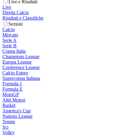
Live e Risultati
Live
Diretta Calcio
Risultati e Classifiche
Sezioni
Calcio
Mercato
Serie A
Serie B
Coppa Italia
Champions League
Europa League
Conference League
Calcio Estero
Supercoppa Italiana
Formula 1
Formula E
MotoGP
Altri Motori
Basket
America's Cup
Nations League
Tennis
Sci
Volley