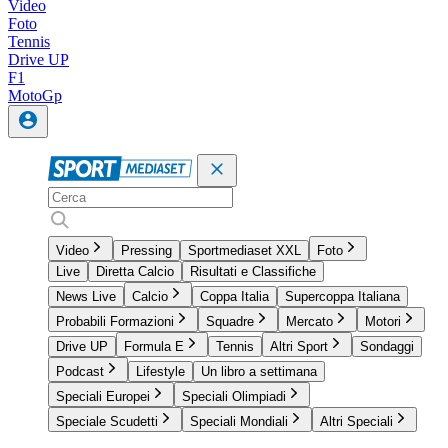
Video
Foto
Tennis
Drive UP
F1
MotoGp
Video
Pressing
Sportmediaset XXL
Foto
Live
Diretta Calcio
Risultati e Classifiche
News Live
Calcio
Coppa Italia
Supercoppa Italiana
Probabili Formazioni
Squadre
Mercato
Motori
Drive UP
Formula E
Tennis
Altri Sport
Sondaggi
Podcast
Lifestyle
Un libro a settimana
Speciali Europei
Speciali Olimpiadi
Speciale Scudetti
Speciali Mondiali
Altri Speciali