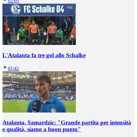
02:05
L'Atalanta fa tre gol allo Schalke
01:42
Atalanta, Samardzic: "Grande partita per intensità
e qualità, siamo a buon punto"