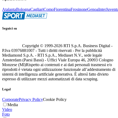
Atalanta
Bologna
Cagliari
Como
Fiorentina
Frosinone
Genoa
Inter
Juvent
Seguici su
Copyright © 1999-
2026
RTI S.p.A. Business Digital -
P.Iva 03976881007 - Tutti i diritti riservati - Per la pubblicità
Mediamond S.p.A. - RTI S.p.A., Mediaset N.V., sede legale
Amsterdam (Paesi Bassi) - Uffici Viale Europa 46, 20093 Cologno
Monzese (MI)
Rispetto ai contenuti e ai dati personali trasmessi e/o
riprodotti è vietata ogni utilizzazione funzionale all’addestramento di
sistemi di intelligenza artificiale generativa. È altresì fatto divieto
espresso di utilizzare mezzi automatizzati di data scraping.
Legal
Corporate
Privacy Policy
Cookie Policy
Media
Video
Foto