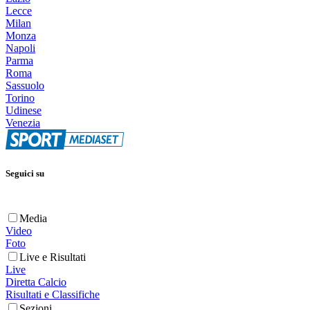
Lecce
Milan
Monza
Napoli
Parma
Roma
Sassuolo
Torino
Udinese
Venezia
Seguici su
Media
Video
Foto
Live e Risultati
Live
Diretta Calcio
Risultati e Classifiche
Sezioni