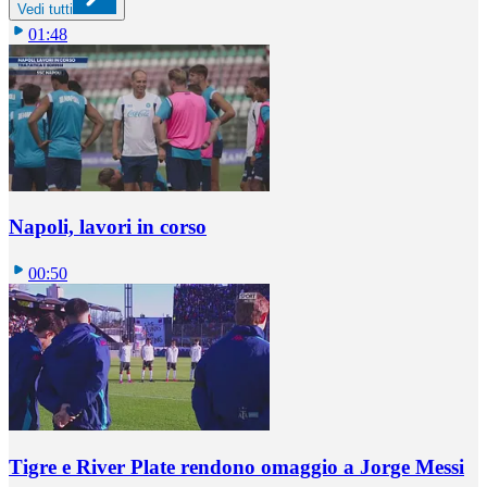
Vedi tutti
01:48
Napoli, lavori in corso
00:50
Tigre e River Plate rendono omaggio a Jorge Messi