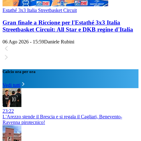
Estathé 3x3 Italia Streetbasket Circuit
Gran finale a Riccione per l'Estathé 3x3 Italia
Streetbasket Circuit: All Star e DKB regine d'Italia
06 Ago 2026 - 15:59
Daniele Rubini
Calcio ora per ora
Vedi tutti
23:22
L'Arezzo stende il Brescia e si regala il Cagliari, Benevento-
Ravenna pirotecnico!