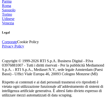
Parma
Roma
Sassuolo
Torino
Udinese
Venezia
Legal
Corporate
Cookie Policy
Privacy Policy
Copyright © 1999-
2026
RTI S.p.A. Business Digital - P.Iva
03976881007 - Tutti i diritti riservati - Per la pubblicità Mediamond
S.p.A. - RTI S.p.A., Mediaset N.V., sede legale Amsterdam (Paesi
Bassi) - Uffici Viale Europa 46, 20093 Cologno Monzese (MI)
Rispetto ai contenuti e ai dati personali trasmessi e/o riprodotti è
vietata ogni utilizzazione funzionale all’addestramento di sistemi di
intelligenza artificiale generativa. È altresì fatto divieto espresso di
utilizzare mezzi automatizzati di data scraping.