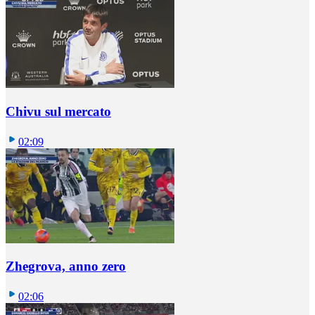
Chivu sul mercato
02:09
Zhegrova, anno zero
02:06