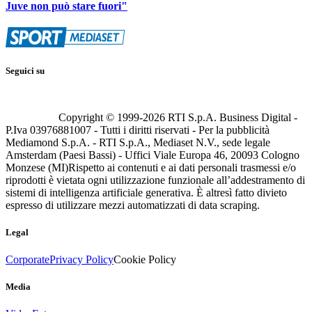
Juve non può stare fuori"
Seguici su
Copyright © 1999-
2026
RTI S.p.A. Business Digital -
P.Iva 03976881007 - Tutti i diritti riservati - Per la pubblicità
Mediamond S.p.A. - RTI S.p.A., Mediaset N.V., sede legale
Amsterdam (Paesi Bassi) - Uffici Viale Europa 46, 20093 Cologno
Monzese (MI)
Rispetto ai contenuti e ai dati personali trasmessi e/o
riprodotti è vietata ogni utilizzazione funzionale all’addestramento di
sistemi di intelligenza artificiale generativa. È altresì fatto divieto
espresso di utilizzare mezzi automatizzati di data scraping.
Legal
Corporate
Privacy Policy
Cookie Policy
Media