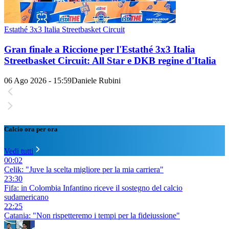
Estathé 3x3 Italia Streetbasket Circuit
Gran finale a Riccione per l'Estathé 3x3 Italia
Streetbasket Circuit: All Star e DKB regine d'Italia
06 Ago 2026 - 15:59
Daniele Rubini
Calcio ora per ora
Vedi tutti
00:02
Celik: "Juve la scelta migliore per la mia carriera"
23:30
Fifa: in Colombia Infantino riceve il sostegno del calcio
sudamericano
22:25
Catania: "Non rispetteremo i tempi per la fideiussione"