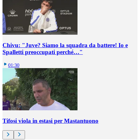
Chivu: "Juve? Siamo la squadra da battere! Io e
Spalletti preoccupati perché…"
01:30
Tifosi viola in estasi per Mastantuono