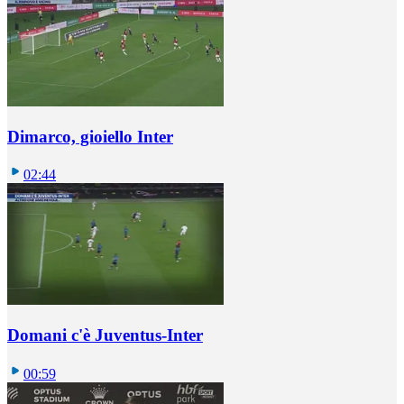
Dimarco, gioiello Inter
02:44
Domani c'è Juventus-Inter
00:59