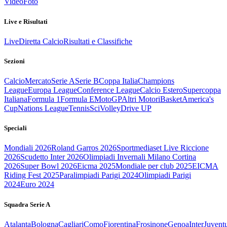
Video
Foto
Live e Risultati
Live
Diretta Calcio
Risultati e Classifiche
Sezioni
Calcio
Mercato
Serie A
Serie B
Coppa Italia
Champions
League
Europa League
Conference League
Calcio Estero
Supercoppa
Italiana
Formula 1
Formula E
MotoGP
Altri Motori
Basket
America's
Cup
Nations League
Tennis
Sci
Volley
Drive UP
Speciali
Mondiali 2026
Roland Garros 2026
Sportmediaset Live Riccione
2026
Scudetto Inter 2026
Olimpiadi Invernali Milano Cortina
2026
Super Bowl 2026
Eicma 2025
Mondiale per club 2025
EICMA
Riding Fest 2025
Paralimpiadi Parigi 2024
Olimpiadi Parigi
2024
Euro 2024
Squadra Serie A
Atalanta
Bologna
Cagliari
Como
Fiorentina
Frosinone
Genoa
Inter
Juvent