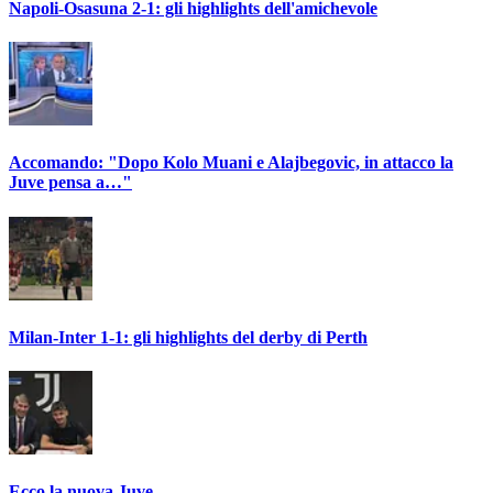
Napoli-Osasuna 2-1: gli highlights dell'amichevole
Accomando: "Dopo Kolo Muani e Alajbegovic, in attacco la
Juve pensa a…"
Milan-Inter 1-1: gli highlights del derby di Perth
Ecco la nuova Juve