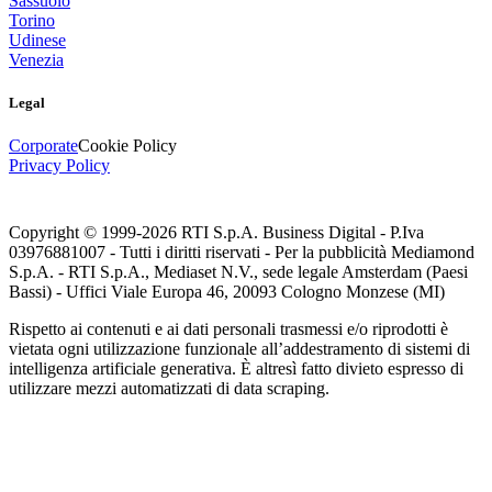
Sassuolo
Torino
Udinese
Venezia
Legal
Corporate
Cookie Policy
Privacy Policy
Copyright © 1999-
2026
RTI S.p.A. Business Digital - P.Iva
03976881007 - Tutti i diritti riservati - Per la pubblicità Mediamond
S.p.A. - RTI S.p.A., Mediaset N.V., sede legale Amsterdam (Paesi
Bassi) - Uffici Viale Europa 46, 20093 Cologno Monzese (MI)
Rispetto ai contenuti e ai dati personali trasmessi e/o riprodotti è
vietata ogni utilizzazione funzionale all’addestramento di sistemi di
intelligenza artificiale generativa. È altresì fatto divieto espresso di
utilizzare mezzi automatizzati di data scraping.