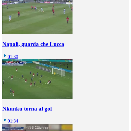
Napoli, guarda che Lucca
01:30
Nkunku torna al gol
01:34