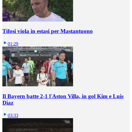
Tifosi viola in estasi per Mastantuono
01:29
Il Bayern batte 2-1 l'Aston Villa, in gol Kim e Luis
Diaz
03:33