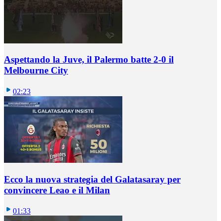
Aspettando la Juve, il Palermo batte 2-0 il
Melbourne City
02:23
Ecco la nuova strategia del Galatasaray per
convincere Leao e il Milan
01:33