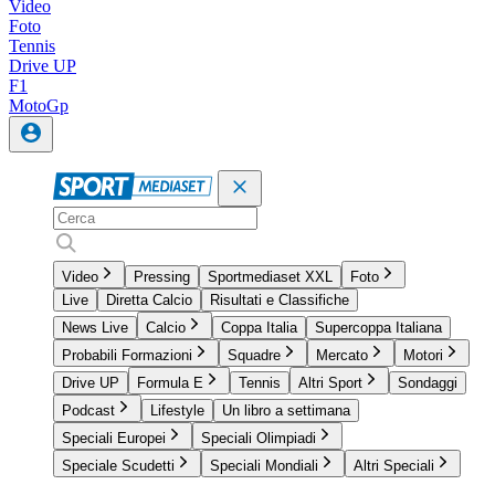
Video
Foto
Tennis
Drive UP
F1
MotoGp
Video
Pressing
Sportmediaset XXL
Foto
Live
Diretta Calcio
Risultati e Classifiche
News Live
Calcio
Coppa Italia
Supercoppa Italiana
Probabili Formazioni
Squadre
Mercato
Motori
Drive UP
Formula E
Tennis
Altri Sport
Sondaggi
Podcast
Lifestyle
Un libro a settimana
Speciali Europei
Speciali Olimpiadi
Speciale Scudetti
Speciali Mondiali
Altri Speciali