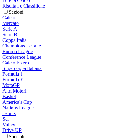
Diretta Calcio
Risultati e Classifiche
Sezioni
Calcio
Mercato
Serie A
Serie B
Coppa Italia
Champions League
Europa League
Conference League
Calcio Estero
Supercoppa Italiana
Formula 1
Formula E
MotoGP
Altri Motori
Basket
America's Cup
Nations League
Tennis
Sci
Volley
Drive UP
Speciali