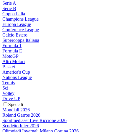
Serie A
Serie B
Coppa Italia
Champions League
Europa League
Conference League
Calcio Estero
Supercoppa Italiana
Formula 1
Formula E
MotoGP
Altri Motori
Basket
America's Cup
Nations League
Tennis
Sci
Volley
Drive UP
Speciali
Mondiali 2026
Roland Garros 2026
Sportmediaset Live Riccione 2026
Scudetto Inter 2026
Olimpiadi Invernali Milano Cortina 2026