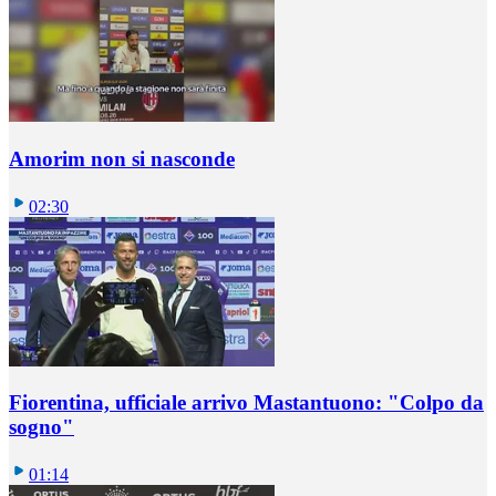
Amorim non si nasconde
02:30
Fiorentina, ufficiale arrivo Mastantuono: "Colpo da
sogno"
01:14