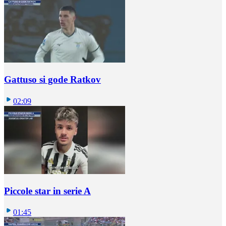
Gattuso si gode Ratkov
02:09
Piccole star in serie A
01:45