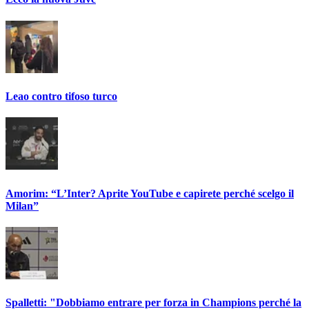
Leao contro tifoso turco
Amorim: “L’Inter? Aprite YouTube e capirete perché scelgo il
Milan”
Spalletti: "Dobbiamo entrare per forza in Champions perché la