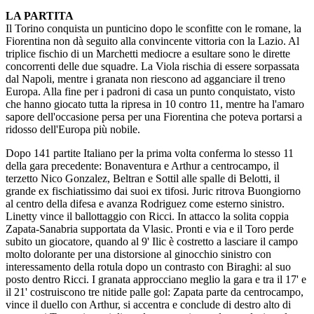
LA PARTITA
Il Torino conquista un punticino dopo le sconfitte con le romane, la
Fiorentina non dà seguito alla convincente vittoria con la Lazio. Al
triplice fischio di un Marchetti mediocre a esultare sono le dirette
concorrenti delle due squadre. La Viola rischia di essere sorpassata
dal Napoli, mentre i granata non riescono ad agganciare il treno
Europa. Alla fine per i padroni di casa un punto conquistato, visto
che hanno giocato tutta la ripresa in 10 contro 11, mentre ha l'amaro
sapore dell'occasione persa per una Fiorentina che poteva portarsi a
ridosso dell'Europa più nobile.
Dopo 141 partite Italiano per la prima volta conferma lo stesso 11
della gara precedente: Bonaventura e Arthur a centrocampo, il
terzetto Nico Gonzalez, Beltran e Sottil alle spalle di Belotti, il
grande ex fischiatissimo dai suoi ex tifosi. Juric ritrova Buongiorno
al centro della difesa e avanza Rodriguez come esterno sinistro.
Linetty vince il ballottaggio con Ricci. In attacco la solita coppia
Zapata-Sanabria supportata da Vlasic. Pronti e via e il Toro perde
subito un giocatore, quando al 9' Ilic è costretto a lasciare il campo
molto dolorante per una distorsione al ginocchio sinistro con
interessamento della rotula dopo un contrasto con Biraghi: al suo
posto dentro Ricci. I granata approcciano meglio la gara e tra il 17' e
il 21' costruiscono tre nitide palle gol: Zapata parte da centrocampo,
vince il duello con Arthur, si accentra e conclude di destro alto di