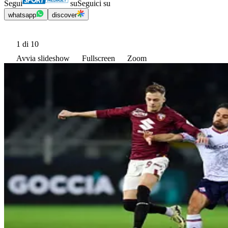
Segui
su
Seguici su
whatsapp
discover
1
di 10
Avvia slideshow
Fullscreen
Zoom