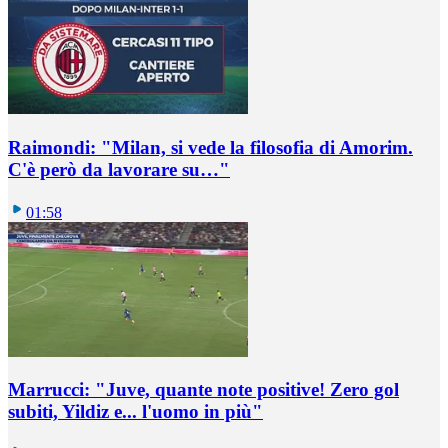
Raimondi: "Milan, si vede la filosofia di Amorim.
C'è però da lavorare su…"
01:58
Marrucci: "Juve, quante note positive! Zero gol
subiti, Yildiz e... l'uomo in più"