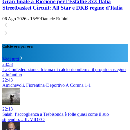
Gran finale a Riccione per l'Estathé 3x3 Italia
Streetbasket Circuit: All Star e DKB regine d'Italia
06 Ago 2026 - 15:59
Daniele Rubini
Calcio ora per ora
Vedi tutti
23:58
La Confederazione africana di calcio riconferma il proprio sostegno
a Infantino
22:43
Amichevoli, Fiorentina-Deportivo A Coruna 1-1
22:13
Salah, l’accoglienza a Trebisonda è folle quasi come il suo
stipendio… IL VIDEO