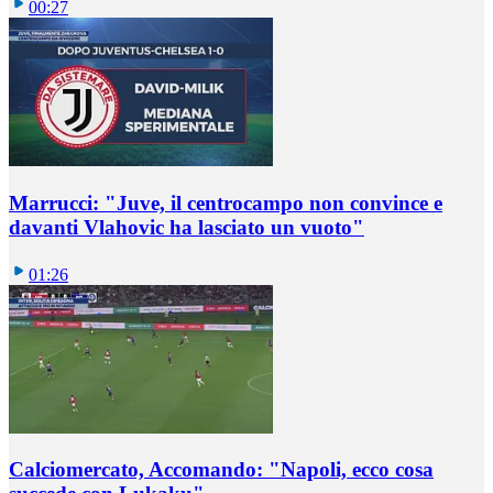
00:27
Marrucci: "Juve, il centrocampo non convince e
davanti Vlahovic ha lasciato un vuoto"
01:26
Calciomercato, Accomando: "Napoli, ecco cosa