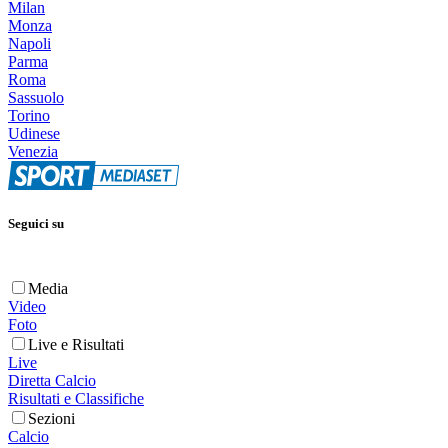
Milan
Monza
Napoli
Parma
Roma
Sassuolo
Torino
Udinese
Venezia
Seguici su
Media
Video
Foto
Live e Risultati
Live
Diretta Calcio
Risultati e Classifiche
Sezioni
Calcio