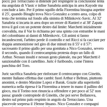
poco; poi Terracciano si distende per respingere la conclusione lenta
ma angolata di Vlasic e infine Sanabria anticipa in area Kayode ma
conclude a lato. Per il primo squillo della Fiorentina bisogna aspettre
il 25', quando Biraghi trova Nico Gonzalez a centro area, colpo di
testa che termina sul fondo alla sinistra di Milinkovic-Savic. Al 32'
Sanabria si incarta in area dopo un errore di Ranieri e al 38' Zapata
trova il gol con un potente destro dal limite: Marchetti inizialmente
convalida, ma il Var lo richiama per una spinta con entrambe le mani
del colombiano ai danni di Milenkovic. Gli animi si fanno
incandescenti, l'arbitro perde il controllo e nel Ricci si fa cacciare per
doppia ammonizione nel giro di due minuti tra il 55' e il 57':
sacrosanto il primo giallo per una gomitata a Nico Gonzalez, severo
il secondo, quando il centrocampista protesta dopo un fallo di
Arthur. Nessun insulti e nessun gesto plateale, ma per Marchetti è
sanzionabile con il cartellino. Juric è furibondo, come l'intera
panchina del Toro.
Juric sacrifica Sanabria per rinforzare il centrocampo con Gineitis,
mentre Italiano effettua due cambi: fuori Arthur e Beltran, piuttosto
anonimi, e dentro Maxime Lopez e Barak. Grazie alla superiorità
numerica nella ripresa è la Fiorentina a tenere in mano il pallino del
gioco, ma il Torino non rinuncia a offendere e per poco al 52' non
passa: grande contropiede di Gineitis, che poi serve Bellanova,
destro sul primo palo respinto in angolo da Terracciano. Una
piacevole sorpresa il 19enne lituano. Nico Gonzalez e compagni