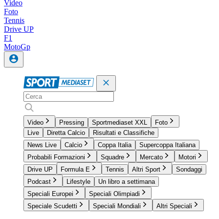
Video
Foto
Tennis
Drive UP
F1
MotoGp
Video
Pressing
Sportmediaset XXL
Foto
Live
Diretta Calcio
Risultati e Classifiche
News Live
Calcio
Coppa Italia
Supercoppa Italiana
Probabili Formazioni
Squadre
Mercato
Motori
Drive UP
Formula E
Tennis
Altri Sport
Sondaggi
Podcast
Lifestyle
Un libro a settimana
Speciali Europei
Speciali Olimpiadi
Speciale Scudetti
Speciali Mondiali
Altri Speciali