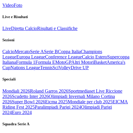
Video
Foto
Live e Risultati
Live
Diretta Calcio
Risultati e Classifiche
Sezioni
Calcio
Mercato
Serie A
Serie B
Coppa Italia
Champions
League
Europa League
Conference League
Calcio Estero
Supercoppa
Italiana
Formula 1
Formula E
MotoGP
Altri Motori
Basket
America's
Cup
Nations League
Tennis
Sci
Volley
Drive UP
Speciali
Mondiali 2026
Roland Garros 2026
Sportmediaset Live Riccione
2026
Scudetto Inter 2026
Olimpiadi Invernali Milano Cortina
2026
Super Bowl 2026
Eicma 2025
Mondiale per club 2025
EICMA
Riding Fest 2025
Paralimpiadi Parigi 2024
Olimpiadi Parigi
2024
Euro 2024
Squadra Serie A