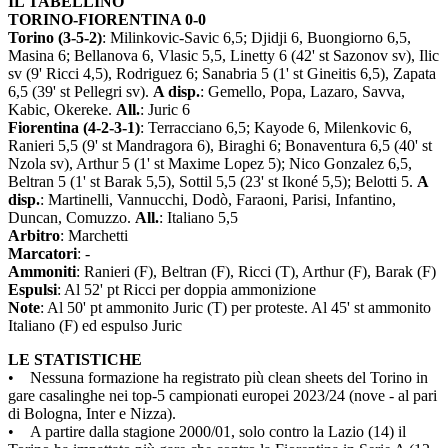
IL TABELLINO
TORINO-FIORENTINA 0-0
Torino (3-5-2)
: Milinkovic-Savic 6,5; Djidji 6, Buongiorno 6,5,
Masina 6; Bellanova 6, Vlasic 5,5, Linetty 6 (42' st Sazonov sv), Ilic
sv (9' Ricci 4,5), Rodriguez 6; Sanabria 5 (1' st Gineitis 6,5), Zapata
6,5 (39' st Pellegri sv).
A disp.
: Gemello, Popa, Lazaro, Savva,
Kabic, Okereke.
All.
: Juric 6
Fiorentina (4-2-3-1)
: Terracciano 6,5; Kayode 6, Milenkovic 6,
Ranieri 5,5 (9' st Mandragora 6), Biraghi 6; Bonaventura 6,5 (40' st
Nzola sv), Arthur 5 (1' st Maxime Lopez 5); Nico Gonzalez 6,5,
Beltran 5 (1' st Barak 5,5), Sottil 5,5 (23' st Ikoné 5,5); Belotti 5.
A
disp.
: Martinelli, Vannucchi, Dodò, Faraoni, Parisi, Infantino,
Duncan, Comuzzo.
All.
: Italiano 5,5
Arbitro
: Marchetti
Marcatori
: -
Ammoniti
: Ranieri (F), Beltran (F), Ricci (T), Arthur (F), Barak (F)
Espulsi
: Al 52' pt Ricci per doppia ammonizione
Note
: Al 50' pt ammonito Juric (T) per proteste. Al 45' st ammonito
Italiano (F) ed espulso Juric
LE STATISTICHE
• Nessuna formazione ha registrato più clean sheets del Torino in
gare casalinghe nei top-5 campionati europei 2023/24 (nove - al pari
di Bologna, Inter e Nizza).
• A partire dalla stagione 2000/01, solo contro la Lazio (14) il