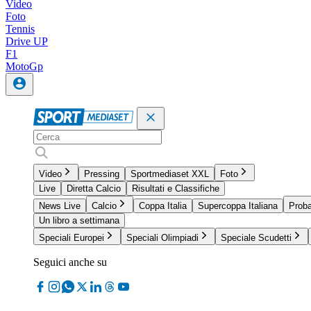
Video
Foto
Tennis
Drive UP
F1
MotoGp
Video
Pressing
Sportmediaset XXL
Foto
Live
Diretta Calcio
Risultati e Classifiche
News Live
Calcio
Coppa Italia
Supercoppa Italiana
Proba
Un libro a settimana
Speciali Europei
Speciali Olimpiadi
Speciale Scudetti
Seguici anche su