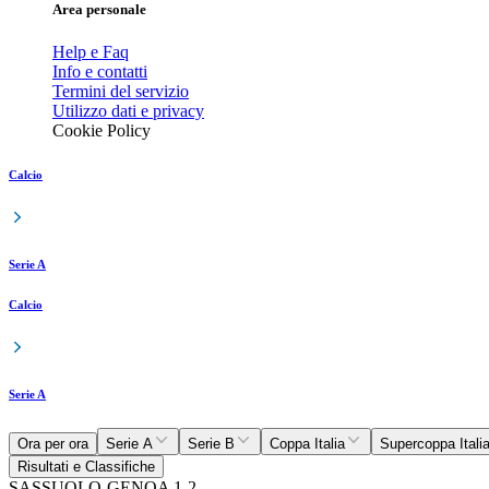
Area personale
Help e Faq
Info e contatti
Termini del servizio
Utilizzo dati e privacy
Cookie Policy
Calcio
Serie A
Calcio
Serie A
Ora per ora
Serie A
Serie B
Coppa Italia
Supercoppa Itali
Risultati e Classifiche
SASSUOLO-GENOA 1-2