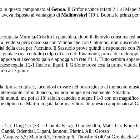
so in questo campionato al
Genoa
. Il Grifone vince infatti 2-1 al Mapei
) aveva risposto al vantaggio di
Malinovskyi
(18’). Buona la prima per
ccoppiata Murgita-Criscito in panchina, dopo il divorzio consumatosi negl
va a rendersi pericoloso sia con Vitinha che con Colombo, non riuscendo p
à della casa per l’ucraino. Il Sassuolo prova quindi a rispondere con Pi
 il geniale (ma centrale) colpo di tacco di Pinamonti, prima del raddoppi
si apposta sul secondo palo e appoggia in rete l’1-1. Tutto sembra apparec
ese regala il 2-1 finale ai liguri. Il Grifone trova così la prima vittoria
ermo a 13 punti.
a ripresa colpisce, facendosi trovare nel posto giusto al momento giusto
 interessante colpo di tacco, ma non punge mai realmente. Sbiadito.
i minuti, ma poi al 18’ sale in cattedra e segna l’1-0 con un magnifico s
ione dipinta da Martin, regala la prima vittoria in questo campionato al 
5,5, Doig 5,5 (33’ st Coulibaly sv); Thorstvedt 6, Matic 6,5, Kone 6 (
i, Candé, Odenthal, Lipani, Iannoni, Pierini. All.: Grosso
 7, Vasquez 5,5; Martin 6,5, Frendrup 6, Thorsby 6 (40’ st Gronbaek sv),