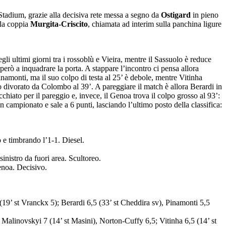
 Stadium, grazie alla decisiva rete messa a segno da
Ostigard
in pieno
 la coppia
Murgita-Criscito
, chiamata ad interim sulla panchina ligure
i ultimi giorni tra i rossoblù e Vieira, mentre il Sassuolo è reduce
erò a inquadrare la porta. A stappare l’incontro ci pensa allora
namonti, ma il suo colpo di testa al 25’ è debole, mentre Vitinha
o divorato da Colombo al 39’. A pareggiare il match è allora Berardi in
chiato per il pareggio e, invece, il Genoa trova il colpo grosso al 93’:
 in campionato e sale a 6 punti, lasciando l’ultimo posto della classifica:
 e timbrando l’1-1. Diesel.
inistro da fuori area. Scultoreo.
Genoa. Decisivo.
19’ st Vranckx 5); Berardi 6,5 (33’ st Cheddira sv), Pinamonti 5,5
 Malinovskyi 7 (14’ st Masini), Norton-Cuffy 6,5; Vitinha 6,5 (14’ st