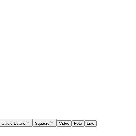
Calcio Estero
Squadre
Video
Foto
Live