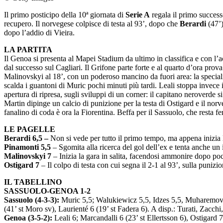
Il primo posticipo della 10ª giornata di
Serie A
regala il primo succes
recupero. Il norvegese colpisce di testa al 93’, dopo che
Berardi
(47’
dopo l’addio di Vieira.
LA PARTITA
Il Genoa si presenta al Mapei Stadium da ultimo in classifica e con l’a
dal successo sul Cagliari. Il Grifone parte forte e al quarto d’ora pro
Malinovskyi al 18’, con un poderoso mancino da fuori area: la specialit
scalda i guantoni di Muric pochi minuti più tardi. Leali stoppa invece
apertura di ripresa, sugli sviluppi di un corner: il capitano neroverde 
Martin dipinge un calcio di punizione per la testa di Ostigard e il norveg
fanalino di coda è ora la Fiorentina. Beffa per il Sassuolo, che resta f
LE PAGELLE
Berardi 6,5 –
Non si vede per tutto il primo tempo, ma appena inizia l
Pinamonti 5,5
– Sgomita alla ricerca del gol dell’ex e tenta anche un
Malinovskyi 7
– Inizia la gara in salita, facendosi ammonire dopo poch
Ostigard 7
– Il colpo di testa con cui segna il 2-1 al 93’, sulla puniz
IL TABELLINO
SASSUOLO-GENOA 1-2
Sassuolo (4-3-3):
Muric 5,5; Walukiewicz 5,5, Idzes 5,5, Muharemovic 
(41’ st Moro sv), Laurienté 6 (19’ st Fadera 6). A disp.: Turati, Zacch
Genoa (3-5-2):
Leali 6; Marcandalli 6 (23’ st Ellertsson 6), Ostigard