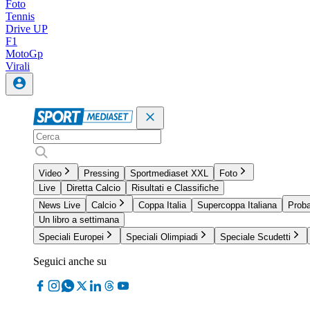
Foto
Tennis
Drive UP
F1
MotoGp
Virali
Video
Pressing
Sportmediaset XXL
Foto
Live
Diretta Calcio
Risultati e Classifiche
News Live
Calcio
Coppa Italia
Supercoppa Italiana
Proba
Un libro a settimana
Speciali Europei
Speciali Olimpiadi
Speciale Scudetti
Seguici anche su