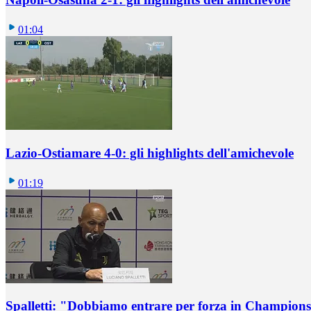
01:04
Lazio-Ostiamare 4-0: gli highlights dell'amichevole
01:19
Spalletti: "Dobbiamo entrare per forza in Champions