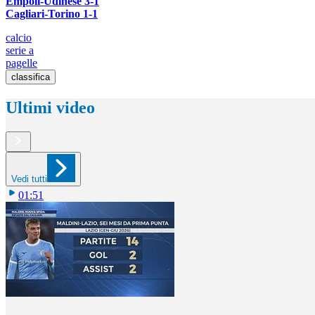
Empoli-Udinese 3-1
Cagliari-Torino 1-1
calcio
serie a
pagelle
classifica
Ultimi video
Vedi tutti
01:51