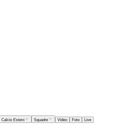
Calcio Estero
Squadre
Video
Foto
Live