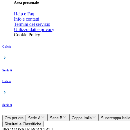
Area personale
Help e Faq
Info e contatti
Termini del servizio
Utilizzo dati e privacy
Cookie Policy
Calcio
Serie A
Calcio
Serie A
Ora per ora
Serie A
Serie B
Coppa Italia
Supercoppa Itali
Risultati e Classifiche
PROMOSSI E BOCCIATI