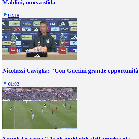
Maldini, nuova sfida
02:18
Nicolussi Caviglia: "Con Guccini grande opportunità 
01:03
Napoli-Osasuna 2-1: gli highlights dell'amichevole