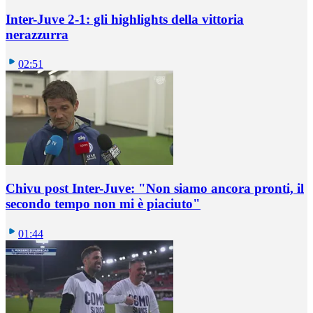
Inter-Juve 2-1: gli highlights della vittoria
nerazzurra
02:51
Chivu post Inter-Juve: "Non siamo ancora pronti, il
secondo tempo non mi è piaciuto"
01:44