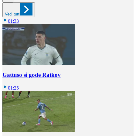
Vedi tutti
01:33
Gattuso si gode Ratkov
01:25