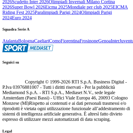
2026
Scudetto Inter 2026
Olimpiadi Invernali Milano Cortina
2026
Super Bowl 2026
Eicma 2025
Mondiale per club 2025
EICMA
Riding Fest 2025
Paralimpiadi Parigi 2024
Olimpiadi Parigi
2024
Euro 2024
Squadra Serie A
Atalanta
Bologna
Cagliari
Como
Fiorentina
Frosinone
Genoa
Inter
Juvent
Seguici su
Copyright © 1999-
2026
RTI S.p.A. Business Digital -
P.Iva 03976881007 - Tutti i diritti riservati - Per la pubblicità
Mediamond S.p.A. - RTI S.p.A., Mediaset N.V., sede legale
Amsterdam (Paesi Bassi) - Uffici Viale Europa 46, 20093 Cologno
Monzese (MI)
Rispetto ai contenuti e ai dati personali trasmessi e/o
riprodotti è vietata ogni utilizzazione funzionale all’addestramento di
sistemi di intelligenza artificiale generativa. È altresì fatto divieto
espresso di utilizzare mezzi automatizzati di data scraping.
Legal