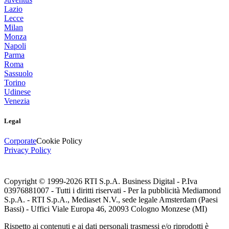
Lazio
Lecce
Milan
Monza
Napoli
Parma
Roma
Sassuolo
Torino
Udinese
Venezia
Legal
Corporate
Cookie Policy
Privacy Policy
Copyright © 1999-
2026
RTI S.p.A. Business Digital - P.Iva
03976881007 - Tutti i diritti riservati - Per la pubblicità Mediamond
S.p.A. - RTI S.p.A., Mediaset N.V., sede legale Amsterdam (Paesi
Bassi) - Uffici Viale Europa 46, 20093 Cologno Monzese (MI)
Rispetto ai contenuti e ai dati personali trasmessi e/o riprodotti è