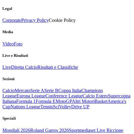
Legal
Corporate
Privacy Policy
Cookie Policy
Media
Video
Foto
Live e Risultati
Live
Diretta Calcio
Risultati e Classifiche
Sezioni
Calcio
Mercato
Serie A
Serie B
Coppa Italia
Champions
League
Europa League
Conference League
Calcio Estero
Supercoppa
Italiana
Formula 1
Formula E
MotoGP
Altri Motori
Basket
America's
Cup
Nations League
Tennis
Sci
Volley
Drive UP
Speciali
Mondiali 2026
Roland Garros 2026
Sportmediaset Live Riccione