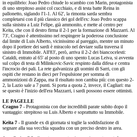
in equilibrio: Joao Pedro chiude lo scambio con Marin, protagonista
di uno strepitoso assist col cucchiaio, e di testa batte Reina in
pallonetto, siglando l'1-1. Al 62', la rimonta sarda sembra
completarsi con il più classico dei gol dell'ex: Joao Pedro scappa
sulla sinistra a Luiz Felipe, già ammonito, e mette al centro per
Keita, che con il destro firma il 2-1 per la formazione di Mazzarri. Al
73', Cragno è attentissimo nel respingere la poderosa conclusione
dal limite di Luis Alberto, vicinissimo al pareggio, mentre un minuto
dopo il portiere dei sardi è miracolo nel deviare sulla traversa il
sinistro di Immobile. All'83', però, arriva il 2-2 dei biancocelesti:
Cataldi, entrato al 65' al posto di uno spento Lucas Leiva, si avventa
sul colpo di testa di Milinkovic-Savic respinto dalla difesa e centra
l'incrocio dei pali. La rete galvanizza gli uomini di Sarri, con gli
ospiti che restano in dieci per l'espulsione per somma di
ammonizioni di Zappa, ma il risultato non cambia più: con questo 2-
2, la Lazio sale a 7 punti. Si porta a quota 2, invece, il Cagliari: ma
se questo è l'inizio dell'era Mazzarri, i sardi possono essere ottimisti.
LE PAGELLE
Cragno 7
- Protagonista con due incredibili parate subito dopo il
vantaggio: strepitoso su Luis Alberto e soprattutto su Immobile.
Keita 7
- Il grande ex di giornata si toglie la soddisfazione di
segnare alla sua vecchia squadra con un preciso destro in area.