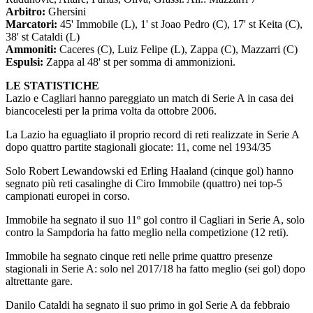
Arbitro:
Ghersini
Marcatori:
45' Immobile (L), 1' st Joao Pedro (C), 17' st Keita (C),
38' st Cataldi (L)
Ammoniti:
Caceres (C), Luiz Felipe (L), Zappa (C), Mazzarri (C)
Espulsi:
Zappa al 48' st per somma di ammonizioni.
LE STATISTICHE
Lazio e Cagliari hanno pareggiato un match di Serie A in casa dei
biancocelesti per la prima volta da ottobre 2006.
La Lazio ha eguagliato il proprio record di reti realizzate in Serie A
dopo quattro partite stagionali giocate: 11, come nel 1934/35
Solo Robert Lewandowski ed Erling Haaland (cinque gol) hanno
segnato più reti casalinghe di Ciro Immobile (quattro) nei top-5
campionati europei in corso.
Immobile ha segnato il suo 11º gol contro il Cagliari in Serie A, solo
contro la Sampdoria ha fatto meglio nella competizione (12 reti).
Immobile ha segnato cinque reti nelle prime quattro presenze
stagionali in Serie A: solo nel 2017/18 ha fatto meglio (sei gol) dopo
altrettante gare.
Danilo Cataldi ha segnato il suo primo in gol Serie A da febbraio