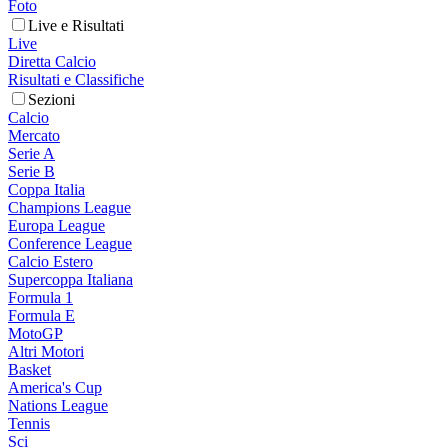
Foto
Live e Risultati
Live
Diretta Calcio
Risultati e Classifiche
Sezioni
Calcio
Mercato
Serie A
Serie B
Coppa Italia
Champions League
Europa League
Conference League
Calcio Estero
Supercoppa Italiana
Formula 1
Formula E
MotoGP
Altri Motori
Basket
America's Cup
Nations League
Tennis
Sci