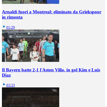
Arnaldi fuori a Montreal: eliminato da Griekspoor
in rimonta
01:29
Il Bayern batte 2-1 l'Aston Villa, in gol Kim e Luis
Diaz
03:33