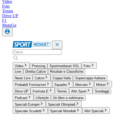
Video
Foto
Tennis
Drive UP
F1
MotoGp
Video
Pressing
Sportmediaset XXL
Foto
Live
Diretta Calcio
Risultati e Classifiche
News Live
Calcio
Coppa Italia
Supercoppa Italiana
Probabili Formazioni
Squadre
Mercato
Motori
Drive UP
Formula E
Tennis
Altri Sport
Sondaggi
Podcast
Lifestyle
Un libro a settimana
Speciali Europei
Speciali Olimpiadi
Speciale Scudetti
Speciali Mondiali
Altri Speciali