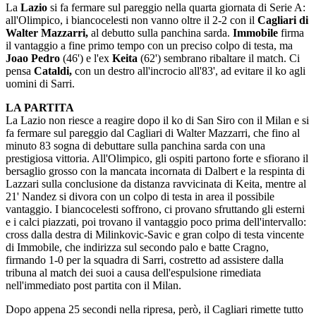
La
Lazio
si fa fermare sul pareggio nella quarta giornata di Serie A:
all'Olimpico, i biancocelesti non vanno oltre il 2-2 con il
Cagliari di
Walter Mazzarri,
al debutto sulla panchina sarda.
Immobile
firma
il vantaggio a fine primo tempo con un preciso colpo di testa, ma
Joao Pedro
(46') e l'ex
Keita
(62') sembrano ribaltare il match. Ci
pensa
Cataldi,
con un destro all'incrocio all'83', ad evitare il ko agli
uomini di Sarri.
LA PARTITA
La Lazio non riesce a reagire dopo il ko di San Siro con il Milan e si
fa fermare sul pareggio dal Cagliari di Walter Mazzarri, che fino al
minuto 83 sogna di debuttare sulla panchina sarda con una
prestigiosa vittoria. All'Olimpico, gli ospiti partono forte e sfiorano il
bersaglio grosso con la mancata incornata di Dalbert e la respinta di
Lazzari sulla conclusione da distanza ravvicinata di Keita, mentre al
21' Nandez si divora con un colpo di testa in area il possibile
vantaggio. I biancocelesti soffrono, ci provano sfruttando gli esterni
e i calci piazzati, poi trovano il vantaggio poco prima dell'intervallo:
cross dalla destra di Milinkovic-Savic e gran colpo di testa vincente
di Immobile, che indirizza sul secondo palo e batte Cragno,
firmando 1-0 per la squadra di Sarri, costretto ad assistere dalla
tribuna al match dei suoi a causa dell'espulsione rimediata
nell'immediato post partita con il Milan.
Dopo appena 25 secondi nella ripresa, però, il Cagliari rimette tutto