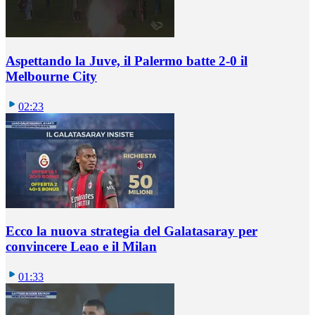
Aspettando la Juve, il Palermo batte 2-0 il
Melbourne City
02:23
Ecco la nuova strategia del Galatasaray per
convincere Leao e il Milan
01:33