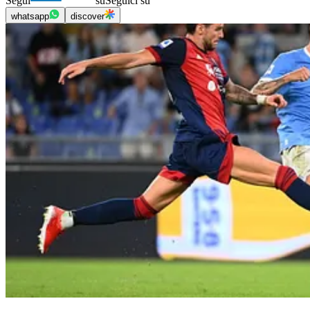
Segui
su
Seguici su
whatsapp
discover