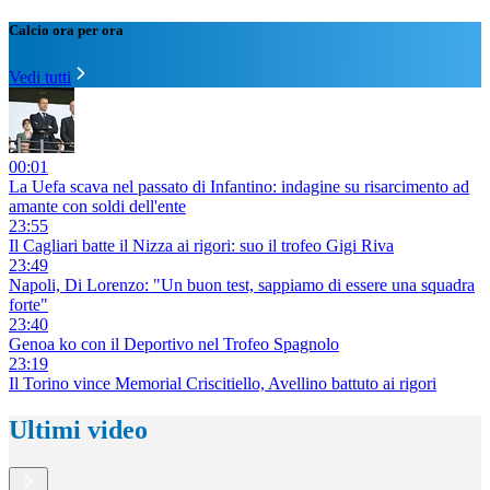
Calcio ora per ora
Vedi tutti
00:01
La Uefa scava nel passato di Infantino: indagine su risarcimento ad
amante con soldi dell'ente
23:55
Il Cagliari batte il Nizza ai rigori: suo il trofeo Gigi Riva
23:49
Napoli, Di Lorenzo: "Un buon test, sappiamo di essere una squadra
forte"
23:40
Genoa ko con il Deportivo nel Trofeo Spagnolo
23:19
Il Torino vince Memorial Criscitiello, Avellino battuto ai rigori
Ultimi video