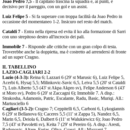
Joao Pedro 7,5
- Il capitano trascina la squadra e, ai punti, è
decisivo per il pareggio, con un gol e un assist.
Luiz Felipe 5
- Si fa superare con troppa facilità da Joao Pedro in
occasione del momentaneo 1-2. Insicuro nel resto del match.
Cataldi 7
- Entra nella ripresa ed evita il ko alla formazione di Sarri
con uno strepitoso destro all'incrocio dei pali.
Immobile 7
- Risponde alle critiche con un gran colpo di testa.
Troverebbe anche la doppietta, ma è costretto ad arrendersi di fronte
ad un super Cragno.
IL TABELLINO
LAZIO-CAGLIARI 2-2
Lazio (4-3-3):
Reina 6; Lazzari 6 (29' st Marusic 6), Luiz Felipe 5,
Acerbi 6, Hysaj 5,5; Milinkovic-Savic 6,5, Leiva 5,5 (20' st Cataldi
7), Luis Alberto 5,5 (43' st Akpa Akpro sv), Felipe Anderson 6 (43'
st Moro sv), Pedro 6 (20' st Zaccagni 6); Immobile 7. A disp.:
Strakosha, Adamonis, Patric, Escalante, Radu, Basic, Muriqi. All.:
Martusciello 6
Cagliari (3-5-2):
Cragno 7; Ceppitelli 6,5, Carboni 6, Lykogiannis
6 (29' st Bellanova 6); Caceres 5,5 (11' st Zappa 5), Nandez 6,5,
Marin 6,5, Deiola 6, Dalbert 6 (11' st Walukiewicz 6); Joao Pedro
7,5 (43' st Pavoletti sv), Keita 7 (29' st Pereiro 6). A disp.: Aresti,
Radunovic, Altare, Farias, Oliva, Grassi. All.: Mazzarri 7