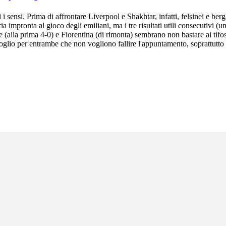
i i sensi. Prima di affrontare Liverpool e Shakhtar, infatti, felsinei e b
ria impronta al gioco degli emiliani, ma i tre risultati utili consecutivi (
 (alla prima 4-0) e Fiorentina (di rimonta) sembrano non bastare ai tifo
rgoglio per entrambe che non vogliono fallire l'appuntamento, soprattut