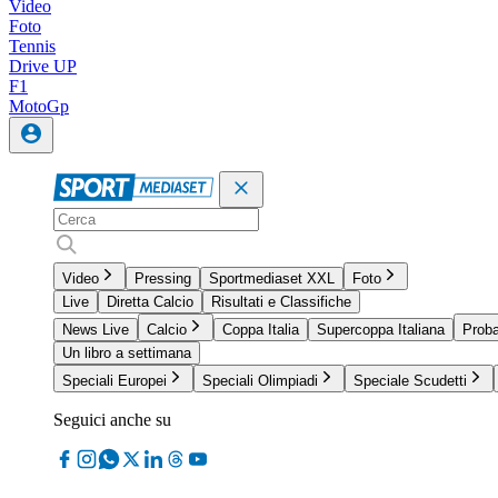
Video
Foto
Tennis
Drive UP
F1
MotoGp
Video
Pressing
Sportmediaset XXL
Foto
Live
Diretta Calcio
Risultati e Classifiche
News Live
Calcio
Coppa Italia
Supercoppa Italiana
Proba
Un libro a settimana
Speciali Europei
Speciali Olimpiadi
Speciale Scudetti
Seguici anche su