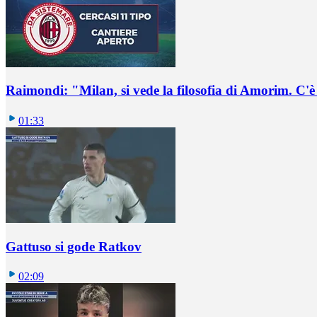
Raimondi: "Milan, si vede la filosofia di Amorim. C'
01:33
Gattuso si gode Ratkov
02:09