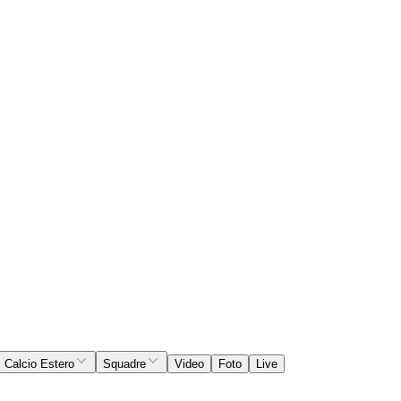
Calcio Estero
Squadre
Video
Foto
Live