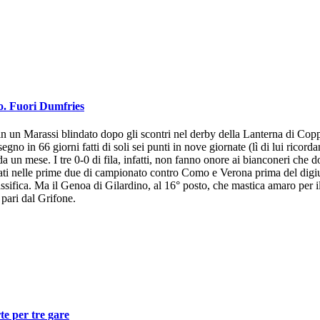
ro. Fuori Dumfries
in un Marassi blindato dopo gli scontri nel derby della Lanterna di Copp
segno in 66 giorni fatti di soli sei punti in nove giornate (lì di lui ricor
un mese. I tre 0-0 di fila, infatti, non fanno onore ai bianconeri che d
ati nelle prime due di campionato contro Como e Verona prima del digiu
lassifica. Ma il Genoa di Gilardino, al 16° posto, che mastica amaro per il
 pari dal Grifone.
te per tre gare