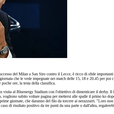
 successo del Milan a San Siro contro il Lecce, è ricco di sfide importan
 giornata che le vede impegnate nei match delle 15, 18 e 20.45 per poi 
 poche ore, la testa della classifica.
 in visita al Bluenergy Stadium con l'obiettivo di dimenticare il derby. Il
vogliono subito voltare pagina per mettersi alle spalle il primo ko dopo
e prime giornate, che daranno del filo da torcere ai nerazzurri. "Loro no
n caso di risultato positivo da tre punti da una parte o dall'altra, regal