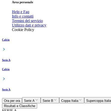
Area personale
Help e Faq
Info e contatti
Termini del servizio
Utilizzo dati e privacy
Cookie Policy
Calcio
Serie A
Calcio
Serie A
Ora per ora
Serie A
Serie B
Coppa Italia
Supercoppa Itali
Risultati e Classifiche
SERIE A