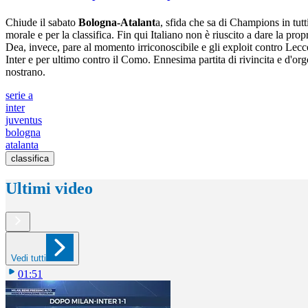
Chiude il sabato
Bologna-Atalant
a, sfida che sa di Champions in tutt
morale e per la classifica. Fin qui Italiano non è riuscito a dare la prop
Dea, invece, pare al momento irriconoscibile e gli exploit contro Lecce
Inter e per ultimo contro il Como. Ennesima partita di rivincita e d'o
nostrano.
serie a
inter
juventus
bologna
atalanta
classifica
Ultimi video
Vedi tutti
01:51