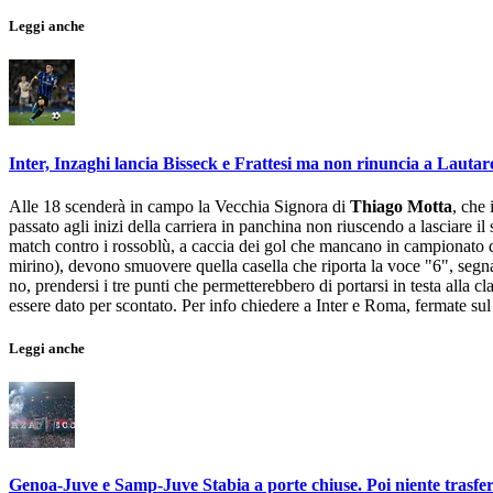
Leggi anche
Inter, Inzaghi lancia Bisseck e Frattesi ma non rinuncia a Lauta
Alle 18 scenderà in campo la Vecchia Signora di
Thiago Motta
, che 
passato agli inizi della carriera in panchina non riuscendo a lasciare il 
match contro i rossoblù, a caccia dei gol che mancano in campionato da 
mirino), devono smuovere quella casella che riporta la voce "6", segn
no, prendersi i tre punti che permetterebbero di portarsi in testa alla c
essere dato per scontato. Per info chiedere a Inter e Roma, fermate sul
Leggi anche
Genoa-Juve e Samp-Juve Stabia a porte chiuse. Poi niente trasfer