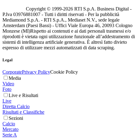
Copyright © 1999-
2026
RTI S.p.A. Business Digital -
P.Iva 03976881007 - Tutti i diritti riservati - Per la pubblicità
Mediamond S.p.A. - RTI S.p.A., Mediaset N.V., sede legale
Amsterdam (Paesi Bassi) - Uffici Viale Europa 46, 20093 Cologno
Monzese (MI)
Rispetto ai contenuti e ai dati personali trasmessi e/o
riprodotti è vietata ogni utilizzazione funzionale all’addestramento di
sistemi di intelligenza artificiale generativa. È altresì fatto divieto
espresso di utilizzare mezzi automatizzati di data scraping.
Legal
Corporate
Privacy Policy
Cookie Policy
Media
Video
Foto
Live e Risultati
Live
Diretta Calcio
Risultati e Classifiche
Sezioni
Calcio
Mercato
Serie A