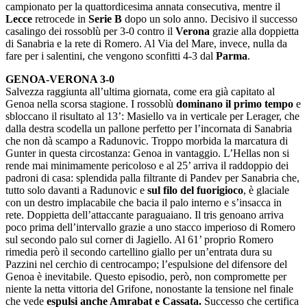
campionato per la quattordicesima annata consecutiva, mentre il
Lecce
retrocede in
Serie B
dopo un solo anno. Decisivo il successo
casalingo dei rossoblù per 3-0 contro il
Verona
grazie alla doppietta
di Sanabria e la rete di Romero. Al Via del Mare, invece, nulla da
fare per i salentini, che vengono sconfitti 4-3 dal
Parma
.
GENOA-VERONA 3-0
Salvezza raggiunta all’ultima giornata, come era già capitato al
Genoa nella scorsa stagione. I rossoblù
dominano il primo tempo
e
sbloccano il risultato al 13’: Masiello va in verticale per Lerager, che
dalla destra scodella un pallone perfetto per l’incornata di Sanabria
che non dà scampo a Radunovic. Troppo morbida la marcatura di
Gunter in questa circostanza: Genoa in vantaggio. L’Hellas non si
rende mai minimamente pericoloso e al 25’ arriva il raddoppio dei
padroni di casa: splendida palla filtrante di Pandev per Sanabria che,
tutto solo davanti a Radunovic e
sul filo del fuorigioco
, è glaciale
con un destro implacabile che bacia il palo interno e s’insacca in
rete. Doppietta dell’attaccante paraguaiano. Il tris genoano arriva
poco prima dell’intervallo grazie a uno stacco imperioso di Romero
sul secondo palo sul corner di Jagiello. Al 61’ proprio Romero
rimedia però il secondo cartellino giallo per un’entrata dura su
Pazzini nel cerchio di centrocampo; l’espulsione del difensore del
Genoa è inevitabile. Questo episodio, però, non compromette per
niente la netta vittoria del Grifone, nonostante la tensione nel finale
che vede
espulsi anche Amrabat e Cassata.
Successo che certifica