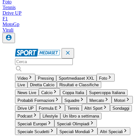
Foto
Tennis
Drive UP
F1
MotoGp
Virali
Video
Pressing
Sportmediaset XXL
Foto
Live
Diretta Calcio
Risultati e Classifiche
News Live
Calcio
Coppa Italia
Supercoppa Italiana
Probabili Formazioni
Squadre
Mercato
Motori
Drive UP
Formula E
Tennis
Altri Sport
Sondaggi
Podcast
Lifestyle
Un libro a settimana
Speciali Europei
Speciali Olimpiadi
Speciale Scudetti
Speciali Mondiali
Altri Speciali