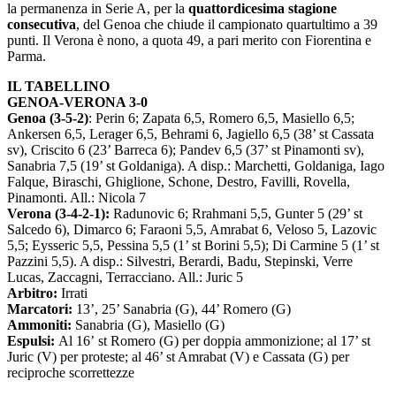
la permanenza in Serie A, per la
quattordicesima stagione
consecutiva
, del Genoa che chiude il campionato quartultimo a 39
punti. Il Verona è nono, a quota 49, a pari merito con Fiorentina e
Parma.
IL TABELLINO
GENOA-VERONA 3-0
Genoa (3-5-2)
: Perin 6; Zapata 6,5, Romero 6,5, Masiello 6,5;
Ankersen 6,5, Lerager 6,5, Behrami 6, Jagiello 6,5 (38’ st Cassata
sv), Criscito 6 (23’ Barreca 6); Pandev 6,5 (37’ st Pinamonti sv),
Sanabria 7,5 (19’ st Goldaniga). A disp.: Marchetti, Goldaniga, Iago
Falque, Biraschi, Ghiglione, Schone, Destro, Favilli, Rovella,
Pinamonti. All.: Nicola 7
Verona (3-4-2-1):
Radunovic 6; Rrahmani 5,5, Gunter 5 (29’ st
Salcedo 6), Dimarco 6; Faraoni 5,5, Amrabat 6, Veloso 5, Lazovic
5,5; Eysseric 5,5, Pessina 5,5 (1’ st Borini 5,5); Di Carmine 5 (1’ st
Pazzini 5,5). A disp.: Silvestri, Berardi, Badu, Stepinski, Verre
Lucas, Zaccagni, Terracciano. All.: Juric 5
Arbitro:
Irrati
Marcatori:
13’, 25’ Sanabria (G), 44’ Romero (G)
Ammoniti:
Sanabria (G), Masiello (G)
Espulsi:
Al 16’ st Romero (G) per doppia ammonizione; al 17’ st
Juric (V) per proteste; al 46’ st Amrabat (V) e Cassata (G) per
reciproche scorrettezze