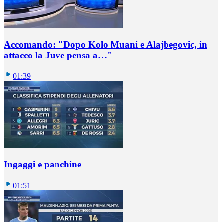
Accomando: "Dopo Kolo Muani e Alajbegovic, in
attacco la Juve pensa a…"
01:39
Ingaggi e panchine
01:51