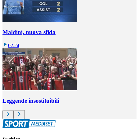
Maldini, nuova sfida
02:24
Leggende insostituibili
Seguici su