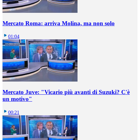
Mercato Roma: arriva Molina, ma non solo
01:04
Mercato Juve: "Vicario più avanti di Suzuki? C'è
un motivo"
00:21