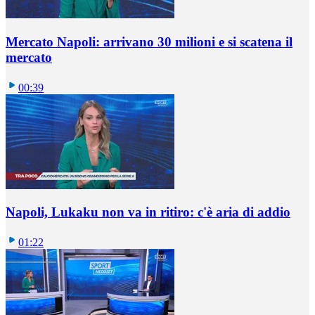
Mercato Napoli: arrivano 30 milioni e si scatena il
mercato
00:39
Napoli, Lukaku non va in ritiro: c'è aria di addio
01:22