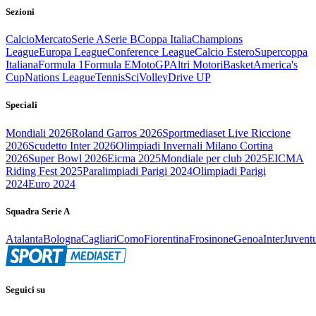
Sezioni
Calcio
Mercato
Serie A
Serie B
Coppa Italia
Champions
League
Europa League
Conference League
Calcio Estero
Supercoppa
Italiana
Formula 1
Formula E
MotoGP
Altri Motori
Basket
America's
Cup
Nations League
Tennis
Sci
Volley
Drive UP
Speciali
Mondiali 2026
Roland Garros 2026
Sportmediaset Live Riccione
2026
Scudetto Inter 2026
Olimpiadi Invernali Milano Cortina
2026
Super Bowl 2026
Eicma 2025
Mondiale per club 2025
EICMA
Riding Fest 2025
Paralimpiadi Parigi 2024
Olimpiadi Parigi
2024
Euro 2024
Squadra Serie A
Atalanta
Bologna
Cagliari
Como
Fiorentina
Frosinone
Genoa
Inter
Juvent
Seguici su