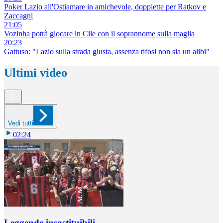
Poker Lazio all'Ostiamare in amichevole, doppiette per Ratkov e
Zaccagni
21:05
Vozinha potrà giocare in Cile con il soprannome sulla maglia
20:23
Gattuso: "Lazio sulla strada giusta, assenza tifosi non sia un alibi"
Ultimi video
Vedi tutti
02:24
Leggende insostituibili