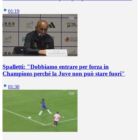
01:19
Spalletti: "Dobbiamo entrare per forza in
Champions perché la Juve non può stare fuori"
01:30