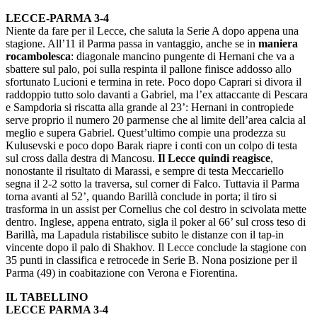
LECCE-PARMA 3-4
Niente da fare per il Lecce, che saluta la Serie A dopo appena una
stagione. All’11 il Parma passa in vantaggio, anche se in
maniera
rocambolesca
: diagonale mancino pungente di Hernani che va a
sbattere sul palo, poi sulla respinta il pallone finisce addosso allo
sfortunato Lucioni e termina in rete. Poco dopo Caprari si divora il
raddoppio tutto solo davanti a Gabriel, ma l’ex attaccante di Pescara
e Sampdoria si riscatta alla grande al 23’: Hernani in contropiede
serve proprio il numero 20 parmense che al limite dell’area calcia al
meglio e supera Gabriel. Quest’ultimo compie una prodezza su
Kulusevski e poco dopo Barak riapre i conti con un colpo di testa
sul cross dalla destra di Mancosu.
Il Lecce quindi reagisce
,
nonostante il risultato di Marassi, e sempre di testa Meccariello
segna il 2-2 sotto la traversa, sul corner di Falco. Tuttavia il Parma
torna avanti al 52’, quando Barillà conclude in porta; il tiro si
trasforma in un assist per Cornelius che col destro in scivolata mette
dentro. Inglese, appena entrato, sigla il poker al 66’ sul cross teso di
Barillà, ma Lapadula ristabilisce subito le distanze con il tap-in
vincente dopo il palo di Shakhov. Il Lecce conclude la stagione con
35 punti in classifica e retrocede in Serie B. Nona posizione per il
Parma (49) in coabitazione con Verona e Fiorentina.
IL TABELLINO
LECCE PARMA 3-4