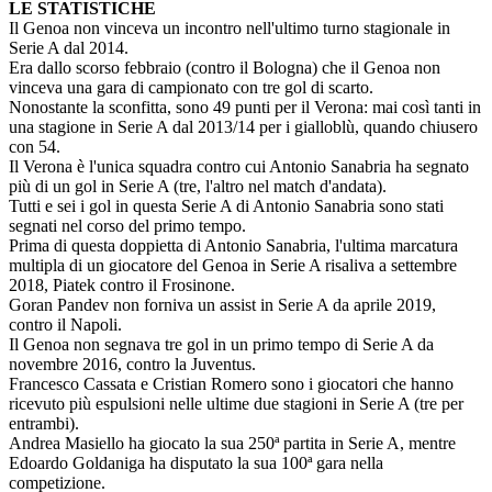
LE STATISTICHE
Il Genoa non vinceva un incontro nell'ultimo turno stagionale in
Serie A dal 2014.
Era dallo scorso febbraio (contro il Bologna) che il Genoa non
vinceva una gara di campionato con tre gol di scarto.
Nonostante la sconfitta, sono 49 punti per il Verona: mai così tanti in
una stagione in Serie A dal 2013/14 per i gialloblù, quando chiusero
con 54.
Il Verona è l'unica squadra contro cui Antonio Sanabria ha segnato
più di un gol in Serie A (tre, l'altro nel match d'andata).
Tutti e sei i gol in questa Serie A di Antonio Sanabria sono stati
segnati nel corso del primo tempo.
Prima di questa doppietta di Antonio Sanabria, l'ultima marcatura
multipla di un giocatore del Genoa in Serie A risaliva a settembre
2018, Piatek contro il Frosinone.
Goran Pandev non forniva un assist in Serie A da aprile 2019,
contro il Napoli.
Il Genoa non segnava tre gol in un primo tempo di Serie A da
novembre 2016, contro la Juventus.
Francesco Cassata e Cristian Romero sono i giocatori che hanno
ricevuto più espulsioni nelle ultime due stagioni in Serie A (tre per
entrambi).
Andrea Masiello ha giocato la sua 250ª partita in Serie A, mentre
Edoardo Goldaniga ha disputato la sua 100ª gara nella
competizione.