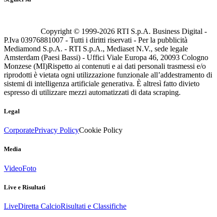
Copyright © 1999-
2026
RTI S.p.A. Business Digital -
P.Iva 03976881007 - Tutti i diritti riservati - Per la pubblicità
Mediamond S.p.A. - RTI S.p.A., Mediaset N.V., sede legale
Amsterdam (Paesi Bassi) - Uffici Viale Europa 46, 20093 Cologno
Monzese (MI)
Rispetto ai contenuti e ai dati personali trasmessi e/o
riprodotti è vietata ogni utilizzazione funzionale all’addestramento di
sistemi di intelligenza artificiale generativa. È altresì fatto divieto
espresso di utilizzare mezzi automatizzati di data scraping.
Legal
Corporate
Privacy Policy
Cookie Policy
Media
Video
Foto
Live e Risultati
Live
Diretta Calcio
Risultati e Classifiche