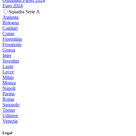
Olimpiadi Parigi 2024
Euro 2024
Squadra Serie A
Atalanta
Bologna
Cagliari
Como
Fiorentina
Frosinone
Genoa
Inter
Juventus
Lazio
Lecce
Milan
Monza
Napoli
Parma
Roma
Sassuolo
Torino
Udinese
Venezia
Legal