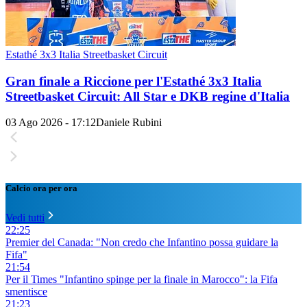
Estathé 3x3 Italia Streetbasket Circuit
Gran finale a Riccione per l'Estathé 3x3 Italia
Streetbasket Circuit: All Star e DKB regine d'Italia
03 Ago 2026 - 17:12
Daniele Rubini
Calcio ora per ora
Vedi tutti
22:25
Premier del Canada: "Non credo che Infantino possa guidare la
Fifa"
21:54
Per il Times "Infantino spinge per la finale in Marocco": la Fifa
smentisce
21:23