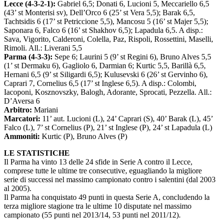
Lecce (4-3-2-1):
Gabriel 6,5; Donati 6, Lucioni 5, Meccariello 6,5
(43’ st Monterisi sv), Dell’Orco 6 (25’ st Vera 5,5); Barak 6,5,
Tachtsidis 6 (17’ st Petriccione 5,5), Mancosu 5 (16’ st Majer 5,5);
Saponara 6, Falco 6 (16’ st Shakhov 6,5); Lapadula 6,5. A disp.:
Sava, Vigorito, Calderoni, Colella, Paz, Rispoli, Rossettini, Maselli,
Rimoli. All.: Liverani 5,5
Parma (4-3-3):
Sepe 6; Laurini 5 (9’ st Regini 6), Bruno Alves 5,5
(1’ st Dermaku 6), Gagliolo 6, Darmian 6; Kurtic 5,5, Barillà 6,5,
Hernani 6,5 (9’ st Siligardi 6,5); Kulusevski 6 (26’ st Gervinho 6),
Caprari 7, Cornelius 6,5 (17’ st Inglese 6,5). A disp.: Colombi,
Iacoponi, Kosznovszky, Balogh, Adorante, Sprocati, Pezzella. All.:
D’Aversa 6
Arbitro:
Mariani
Marcatori:
11’ aut. Lucioni (L), 24’ Caprari (S), 40’ Barak (L), 45’
Falco (L), 7’ st Cornelius (P), 21’ st Inglese (P), 24’ st Lapadula (L)
Ammoniti:
Kurtic (P), Bruno Alves (P)
LE STATISTICHE
Il Parma ha vinto 13 delle 24 sfide in Serie A contro il Lecce,
comprese tutte le ultime tre consecutive, eguagliando la migliore
serie di successi nel massimo campionato contro i salentini (dal 2003
al 2005).
Il Parma ha conquistato 49 punti in questa Serie A, concludendo la
terza migliore stagione tra le ultime 10 disputate nel massimo
campionato (55 punti nel 2013/14, 53 punti nel 2011/12).