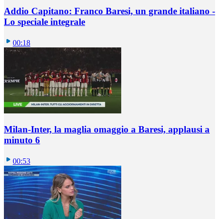
Addio Capitano: Franco Baresi, un grande italiano -
Lo speciale integrale
00:18
Milan-Inter, la maglia omaggio a Baresi, applausi a
minuto 6
00:53