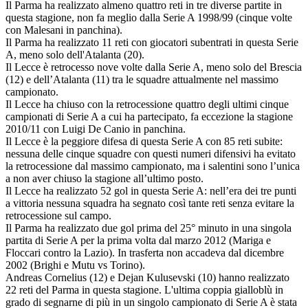
Il Parma ha realizzato almeno quattro reti in tre diverse partite in
questa stagione, non fa meglio dalla Serie A 1998/99 (cinque volte
con Malesani in panchina).
Il Parma ha realizzato 11 reti con giocatori subentrati in questa Serie
A, meno solo dell'Atalanta (20).
Il Lecce è retrocesso nove volte dalla Serie A, meno solo del Brescia
(12) e dell’Atalanta (11) tra le squadre attualmente nel massimo
campionato.
Il Lecce ha chiuso con la retrocessione quattro degli ultimi cinque
campionati di Serie A a cui ha partecipato, fa eccezione la stagione
2010/11 con Luigi De Canio in panchina.
Il Lecce è la peggiore difesa di questa Serie A con 85 reti subite:
nessuna delle cinque squadre con questi numeri difensivi ha evitato
la retrocessione dal massimo campionato, ma i salentini sono l’unica
a non aver chiuso la stagione all’ultimo posto.
Il Lecce ha realizzato 52 gol in questa Serie A: nell’era dei tre punti
a vittoria nessuna squadra ha segnato così tante reti senza evitare la
retrocessione sul campo.
Il Parma ha realizzato due gol prima del 25° minuto in una singola
partita di Serie A per la prima volta dal marzo 2012 (Mariga e
Floccari contro la Lazio). In trasferta non accadeva dal dicembre
2002 (Brighi e Mutu vs Torino).
Andreas Cornelius (12) e Dejan Kulusevski (10) hanno realizzato
22 reti del Parma in questa stagione. L'ultima coppia gialloblù in
grado di segnarne di più in un singolo campionato di Serie A è stata