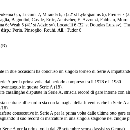
 Beukema 6,5, Lucumi 7, Miranda 6,5 (22' st Lykogiannis 6); Freuler 7 (3
aglia, Bagnolini, Casale, Erlic, Aebischer, El Azzouzi, Fabbian, Moro.
a 6; Weah 5 (41' st Adzic sv), Locatelli 6 (32' st Douglas Luiz sv), T
disp.
: Perin, Pinsoglio, Rouhi.
All
.: Tudor 6
 (B)
te in due occasioni ha concluso un singolo torneo di Serie A impattand
ie A per la prima volta dal periodo compreso tra il 1978 e il 1980.
 svantaggio in questa Serie A (18).
te casalinghe disputate in Serie A, striscia record di gare interne con 
sta centrale all’esordio sia con la maglia della Juventus che in Serie 
/16).
sferte consecutive in Serie A per la prima volta dalle ultime otto gare e
iando il suo record di marcature in una singola stagione nei cinque pr
n Serie A per la prima volta dal 28 settembre scorso (assist vs Genoa).