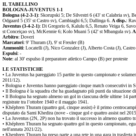
IL TABELLINO
BOLOGNA-JUVENTUS 1-1
Bologna (4-2-3-1)
: Skorupski 5; De Silvestri 6 (43' st Calabria sv),
Odgaard 5 (35' st Castro sv), Cambiaghi 6,5; Dallinga 6.
A disp.
: Rav
Juventus (3-4-2-1)
: Di Gregorio 6, Kalulu 6,5, Renato Veiga 6, Savon
st Conceiçao sv), McKennie 6; Kolo Muani 5 (42' st Mbangula sv).
A 
Arbitro
: Doveri
Marcatori
: 9' Thuram (J), 9' st Freuler (B)
Ammoniti
: Locatelli (J), Nico Gonzalez (J), Alberto Costa (J), Castro
Espulsi
: -
Note
: al 30' espulso il preparatore atletico Campo (B) per proteste
LE STATISTICHE
• La Juventus ha pareggiato 15 partite in questo campionato e solamen
2011/12).
• Bologna e Juventus hanno pareggiato cinque match consecutivi in Ser
• Il Bologna è la squadra che ha guadagnato più punti da situazione di
• Il Bologna ha segnato almeno un gol in ciascuna delle ultime 14 parti
registrate tra l’ottobre 1940 e il maggio 1941.
• Khéphren Thuram (quattro gol, cinque assist) è il primo centrocampi
disputato da Sami Khedira (nove - cinque gol e quattro assist nel 2015
• La Juventus (2N, 2P) non ha trovato il successo in almeno quattro tra
• Khéphren Thuram ha segnato quattro gol in questo campionato, eguagl
nell'annata 2021/22).
• Khephren Thuram ha preso parte a una rete in una gara in trasferta i