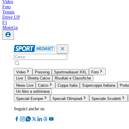
Video
Foto
Tennis
Drive UP
F1
MotoGp
Video
Pressing
Sportmediaset XXL
Foto
Live
Diretta Calcio
Risultati e Classifiche
News Live
Calcio
Coppa Italia
Supercoppa Italiana
Proba
Un libro a settimana
Speciali Europei
Speciali Olimpiadi
Speciale Scudetti
Seguici anche su