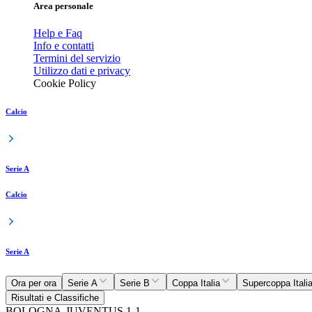
Area personale
Help e Faq
Info e contatti
Termini del servizio
Utilizzo dati e privacy
Cookie Policy
Calcio
Serie A
Calcio
Serie A
Ora per ora
Serie A
Serie B
Coppa Italia
Supercoppa Itali
Risultati e Classifiche
BOLOGNA-JUVENTUS 1-1