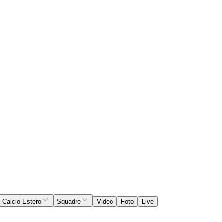
Calcio Estero
Squadre
Video
Foto
Live