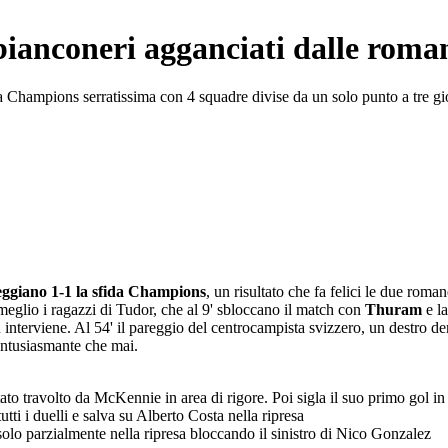
bianconeri agganciati dalle roman
ta Champions serratissima con 4 squadre divise da un solo punto a tre gio
eggiano 1-1
la sfida Champions
, un risultato che fa felici le due roma
meglio i ragazzi di Tudor, che al 9' sbloccano il match con
Thuram
e l
n interviene. Al 54' il pareggio del centrocampista svizzero, un destro 
entusiasmante che mai.
to travolto da McKennie in area di rigore. Poi sigla il suo primo gol in
ti i duelli e salva su Alberto Costa nella ripresa
solo parzialmente nella ripresa bloccando il sinistro di Nico Gonzalez