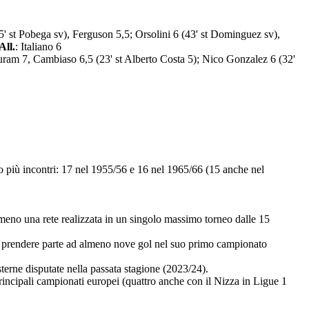
5' st Pobega sv), Ferguson 5,5; Orsolini 6 (43' st Dominguez sv),
All.
: Italiano 6
huram 7, Cambiaso 6,5 (23' st Alberto Costa 5); Nico Gonzalez 6 (32'
o più incontri: 17 nel 1955/56 e 16 nel 1965/66 (15 anche nel
almeno una rete realizzata in un singolo massimo torneo dalle 15
A a prendere parte ad almeno nove gol nel suo primo campionato
sterne disputate nella passata stagione (2023/24).
incipali campionati europei (quattro anche con il Nizza in Ligue 1