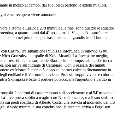
inante in mezzo al campo, dai suoi piedi partono le azioni migliori.
.
iaghi e nel recupero viene ammonito.
favore a Roma e Lazio: a 270 minuti dalla fine, sono quattro le squadre
rentina, a quattro punti dal 4° posto, ma la Viola può approfittare
 bianconeri nel primo tempo, trascinati da un grandissimo Thuram,
 con Castro. Tra squalifiche (Yildiz) e infortunati (Vlahovic, Gatti,
 e Nico Gonzalez alle spalle di Kolo Muani). La Juve parte meglio,
pare irresistibile, ma sorprende Skorupski non impeccabile, che tocca
ea non arriva sul filtrante di Cambiaso. Con il passare dei minuti
portiere ex Monza è attento 5' dopo sul corner calciato direttamente in
egli emiliani e il Var non interviene. Protesta troppo vivace e colorita
ti a Skorupski e batte il portiere polacco, ma l'argentino è partito in
rupski. I padroni di casa premono sull'acceleratore e al 54' trovano il
a. La Juve prova subito a reagire con Nico Gonzalez, ma il suo sinistro
ita sui piedi sbagliati di Alberto Costa, che scivola al momento del tiro
hi si vede murare la sua conclusione, la respinta arriva a Ferguson