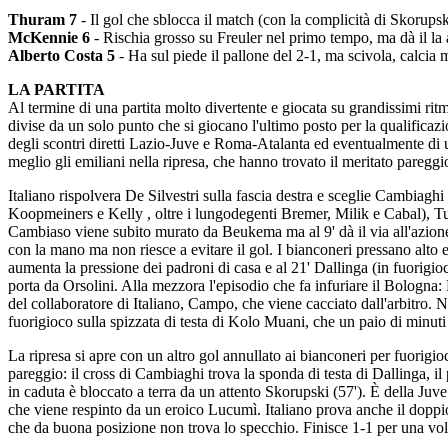
Thuram 7
- Il gol che sblocca il match (con la complicità di Skorupsk
McKennie 6
- Rischia grosso su Freuler nel primo tempo, ma dà il la a
Alberto Costa 5
- Ha sul piede il pallone del 2-1, ma scivola, calci
LA PARTITA
Al termine di una partita molto divertente e giocata su grandissimi ri
divise da un solo punto che si giocano l'ultimo posto per la qualifica
degli scontri diretti Lazio-Juve e Roma-Atalanta ed eventualmente di 
meglio gli emiliani nella ripresa, che hanno trovato il meritato pareggi
Italiano rispolvera De Silvestri sulla fascia destra e sceglie Cambiaghi
Koopmeiners e Kelly , oltre i lungodegenti Bremer, Milik e Cabal), Tu
Cambiaso viene subito murato da Beukema ma al 9' dà il via all'azione 
con la mano ma non riesce a evitare il gol. I bianconeri pressano alto 
aumenta la pressione dei padroni di casa e al 21' Dallinga (in fuorigioco
porta da Orsolini. Alla mezzora l'episodio che fa infuriare il Bologna: 
del collaboratore di Italiano, Campo, che viene cacciato dall'arbitro. N
fuorigioco sulla spizzata di testa di Kolo Muani, che un paio di minuti
La ripresa si apre con un altro gol annullato ai bianconeri per fuorig
pareggio: il cross di Cambiaghi trova la sponda di testa di Dallinga, i
in caduta è bloccato a terra da un attento Skorupski (57'). È della Juve
che viene respinto da un eroico Lucumì. Italiano prova anche il doppi
che da buona posizione non trova lo specchio. Finisce 1-1 per una v