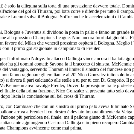
i) è solo la ciliegina sulla torta di una prestazione davvero totale. Dom
ll'azione del gol di Thuram, poi lotta corre e difende per tutto il campo
a male e Lucumì salva il Bologna. Soffre anche le accelerazioni di Camb
tmi, Bologna e Juventus si dividono la posta in palio e fanno un grande 
zione alla prossima Champions League. Non ancora fuori dai giochi la Fio
un favore del Milan che venerdì prossimo ospiterà il Bologna. Meglio i
o con il primo gol stagionale in campionato di Freuler.
 per l'infortunato Ndoye. In attacco Dallinga vince ancora il ballottaggio
dor ha gli uomini contati: Savona fa il braccetto di sinistra, McKennie
del vantaggio, servendo Thuram al limite: il sinistro del francese non 
e non fanno ragionare gli emiliani e al 20' Nico Gonzalez tutto solo in ar
) si divora il pari calciando alle stelle a tu per tu con Di Gregorio. Il 
McKennie in area travolge Freuler, Doveri fa proseguire tra le proteste d
el finale della prima frazione, Nico Gonzalez si presenta tutto solo davan
 dopo liscia la conclusione sul bel cross di Thuram.
ioco, con Cambiaso che con un sinistro sul primo palo aveva fulminato Sko
l pallone arriva a Freuler il cui destro è deviato imparabilmente da Veig
 l'azione più pericolosa nel finale, ma il pallone giusto di McKennie cap
o attaccante aggiungendo Castro a Dallinga e in pieno recupero Cambiag
olata Champions avvincente come mai prima.