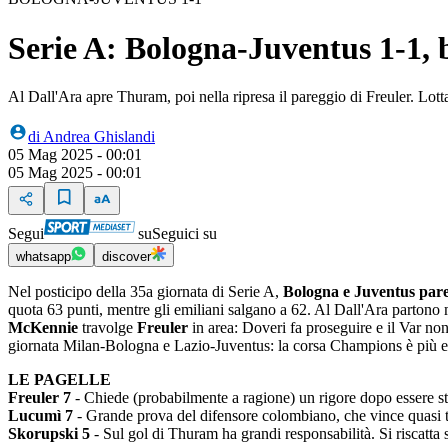
Serie A: Bologna-Juventus 1-1, 
Al Dall'Ara apre Thuram, poi nella ripresa il pareggio di Freuler. Lot
di
Andrea Ghislandi
05 Mag 2025 - 00:01
05 Mag 2025 - 00:01
Segui
su
Seguici su
whatsapp
discover
Nel posticipo della 35a giornata di Serie A,
Bologna e Juventus par
quota 63 punti, mentre gli emiliani salgano a 62. Al Dall'Ara partono 
McKennie
travolge
Freuler
in area: Doveri fa proseguire e il Var no
giornata Milan-Bologna e Lazio-Juventus: la corsa Champions è più 
LE PAGELLE
Freuler 7
- Chiede (probabilmente a ragione) un rigore dopo essere sta
Lucumì 7
- Grande prova del difensore colombiano, che vince quasi tut
Skorupski 5
- Sul gol di Thuram ha grandi responsabilità. Si riscatta 