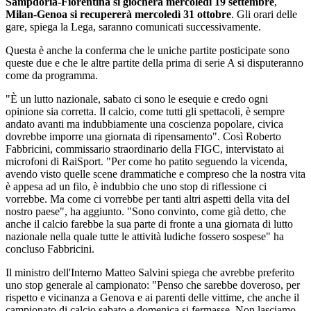
Sampdoria-Fiorentina si giocherà mercoledì 19 settembre
,
Milan-Genoa si recupererà mercoledì 31 ottobre
. Gli orari delle
gare, spiega la Lega, saranno comunicati successivamente.
Questa è anche la conferma che le uniche partite posticipate sono
queste due e che le altre partite della prima di serie A si disputeranno
come da programma.
"È un lutto nazionale, sabato ci sono le esequie e credo ogni
opinione sia corretta. Il calcio, come tutti gli spettacoli, è sempre
andato avanti ma indubbiamente una coscienza popolare, civica
dovrebbe imporre una giornata di ripensamento". Così Roberto
Fabbricini, commissario straordinario della FIGC, intervistato ai
microfoni di RaiSport. "Per come ho patito seguendo la vicenda,
avendo visto quelle scene drammatiche e compreso che la nostra vita
è appesa ad un filo, è indubbio che uno stop di riflessione ci
vorrebbe. Ma come ci vorrebbe per tanti altri aspetti della vita del
nostro paese", ha aggiunto. "Sono convinto, come già detto, che
anche il calcio farebbe la sua parte di fronte a una giornata di lutto
nazionale nella quale tutte le attività ludiche fossero sospese" ha
concluso Fabbricini.
Il ministro dell'Interno Matteo Salvini spiega che avrebbe preferito
uno stop generale al campionato: "Penso che sarebbe doveroso, per
rispetto e vicinanza a Genova e ai parenti delle vittime, che anche il
campionato di calcio sabato e domenica si fermasse. Non lasciamo