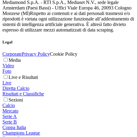
Mediamond S.p.A. - RTI S.p.A., Mediaset N.V., sede legale
Amsterdam (Paesi Bassi) - Uffici Viale Europa 46, 20093 Cologno
Monzese (MI)
Rispetto ai contenuti e ai dati personali trasmessi e/o
riprodotti è vietata ogni utilizzazione funzionale all’addestramento di
sistemi di intelligenza artificiale generativa. È altresì fatto divieto
espresso di utilizzare mezzi automatizzati di data scraping.
Legal
Corporate
Privacy Policy
Cookie Policy
Media
Video
Foto
Live e Risultati
Live
Diretta Calcio
Risultati e Classifiche
Sezioni
Calcio
Mercato
Serie A
Serie B
Coppa Italia
Champions League