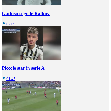
Gattuso si gode Ratkov
02:09
Piccole star in serie A
01:45