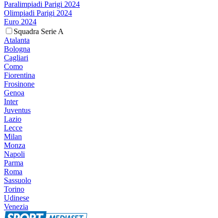
Paralimpiadi Parigi 2024
Olimpiadi Parigi 2024
Euro 2024
Squadra Serie A
Atalanta
Bologna
Cagliari
Como
Fiorentina
Frosinone
Genoa
Inter
Juventus
Lazio
Lecce
Milan
Monza
Napoli
Parma
Roma
Sassuolo
Torino
Udinese
Venezia