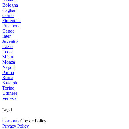
Bologna
Cagliari
Como
Fiorentina
Frosinone
Genoa
Inter
Juventus
Lazio
Lecce
Milan
Monza
Napoli
Parma
Roma
Sassuolo
Torino
Udinese
Venezia
Legal
Corporate
Cookie Policy
Privacy Policy