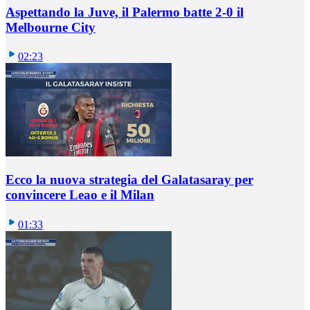
Aspettando la Juve, il Palermo batte 2-0 il
Melbourne City
02:23
Ecco la nuova strategia del Galatasaray per
convincere Leao e il Milan
01:33