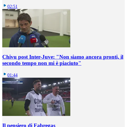
02:51
Chivu post Inter-Juve: "Non siamo ancora pronti, il
secondo tempo non mi è piaciuto"
01:44
Il pensiero di Fabregas