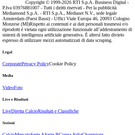
Copyright © 1999-
2026
RTI S.p.A. Business Digital -
P.Iva 03976881007 - Tutti i diritti riservati - Per la pubblicità
Mediamond S.p.A. - RTI S.p.A., Mediaset N.V., sede legale
Amsterdam (Paesi Bassi) - Uffici Viale Europa 46, 20093 Cologno
Monzese (MI)
Rispetto ai contenuti e ai dati personali trasmessi e/o
riprodotti è vietata ogni utilizzazione funzionale all’addestramento di
sistemi di intelligenza artificiale generativa. È altresì fatto divieto
espresso di utilizzare mezzi automatizzati di data scraping.
Legal
Corporate
Privacy Policy
Cookie Policy
Media
Video
Foto
Live e Risultati
Live
Diretta Calcio
Risultati e Classifiche
Sezioni
Calcio
Mercato
Serie A
Serie B
Coppa Italia
Champions