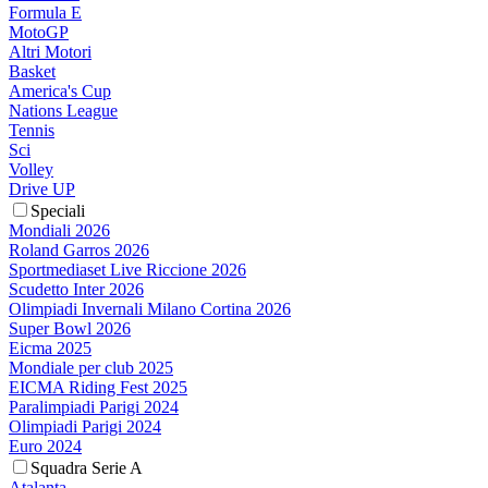
Formula E
MotoGP
Altri Motori
Basket
America's Cup
Nations League
Tennis
Sci
Volley
Drive UP
Speciali
Mondiali 2026
Roland Garros 2026
Sportmediaset Live Riccione 2026
Scudetto Inter 2026
Olimpiadi Invernali Milano Cortina 2026
Super Bowl 2026
Eicma 2025
Mondiale per club 2025
EICMA Riding Fest 2025
Paralimpiadi Parigi 2024
Olimpiadi Parigi 2024
Euro 2024
Squadra Serie A
Atalanta