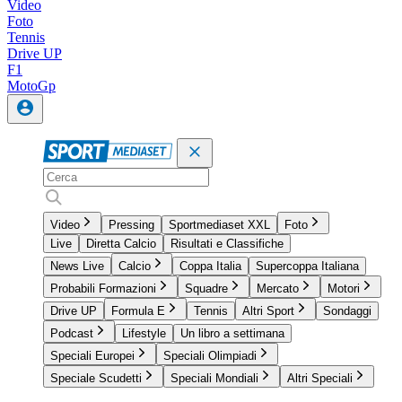
Video
Foto
Tennis
Drive UP
F1
MotoGp
Video
Pressing
Sportmediaset XXL
Foto
Live
Diretta Calcio
Risultati e Classifiche
News Live
Calcio
Coppa Italia
Supercoppa Italiana
Probabili Formazioni
Squadre
Mercato
Motori
Drive UP
Formula E
Tennis
Altri Sport
Sondaggi
Podcast
Lifestyle
Un libro a settimana
Speciali Europei
Speciali Olimpiadi
Speciale Scudetti
Speciali Mondiali
Altri Speciali