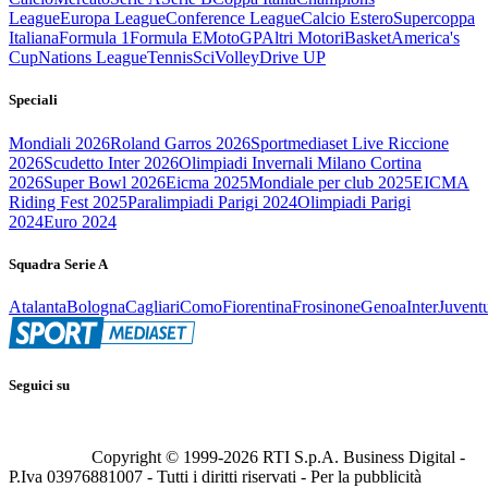
League
Europa League
Conference League
Calcio Estero
Supercoppa
Italiana
Formula 1
Formula E
MotoGP
Altri Motori
Basket
America's
Cup
Nations League
Tennis
Sci
Volley
Drive UP
Speciali
Mondiali 2026
Roland Garros 2026
Sportmediaset Live Riccione
2026
Scudetto Inter 2026
Olimpiadi Invernali Milano Cortina
2026
Super Bowl 2026
Eicma 2025
Mondiale per club 2025
EICMA
Riding Fest 2025
Paralimpiadi Parigi 2024
Olimpiadi Parigi
2024
Euro 2024
Squadra Serie A
Atalanta
Bologna
Cagliari
Como
Fiorentina
Frosinone
Genoa
Inter
Juvent
Seguici su
Copyright © 1999-
2026
RTI S.p.A. Business Digital -
P.Iva 03976881007 - Tutti i diritti riservati - Per la pubblicità