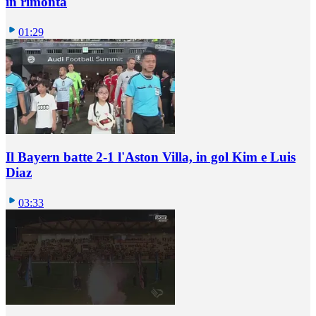
in rimonta
01:29
Il Bayern batte 2-1 l'Aston Villa, in gol Kim e Luis
Diaz
03:33