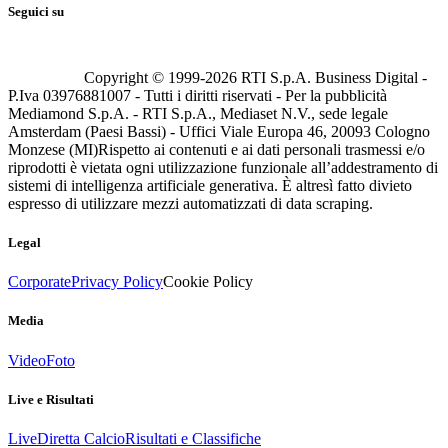
Seguici su
Copyright © 1999-
2026
RTI S.p.A. Business Digital -
P.Iva 03976881007 - Tutti i diritti riservati - Per la pubblicità
Mediamond S.p.A. - RTI S.p.A., Mediaset N.V., sede legale
Amsterdam (Paesi Bassi) - Uffici Viale Europa 46, 20093 Cologno
Monzese (MI)
Rispetto ai contenuti e ai dati personali trasmessi e/o
riprodotti è vietata ogni utilizzazione funzionale all’addestramento di
sistemi di intelligenza artificiale generativa. È altresì fatto divieto
espresso di utilizzare mezzi automatizzati di data scraping.
Legal
Corporate
Privacy Policy
Cookie Policy
Media
Video
Foto
Live e Risultati
Live
Diretta Calcio
Risultati e Classifiche