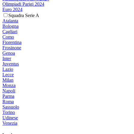
Olimpiadi Parigi 2024
Euro 2024
Squadra Serie A
Atalanta
Bologna
Cagliari
Como
Fiorentina
Frosinone
Genoa
Inter
Juventus
Lazio
Lecce
Milan
Monza
Napoli
Parma
Roma
Sassuolo
Torino
Udinese
Venezia