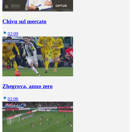
Chivu sul mercato
02:09
Zhegrova, anno zero
02:06