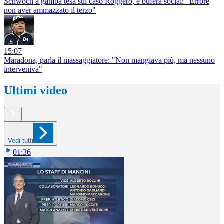
Schwoch a gamba tesa sul caso Roggero, è bufera social: "Errore
non aver ammazzato il terzo"
15:07
Maradona, parla il massaggiatore: "Non mangiava più, ma nessuno
interveniva"
Ultimi video
Vedi tutti
01:36