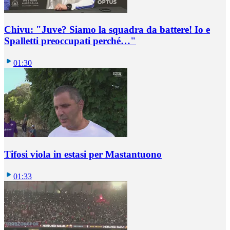
Chivu: "Juve? Siamo la squadra da battere! Io e
Spalletti preoccupati perché…"
01:30
Tifosi viola in estasi per Mastantuono
01:33