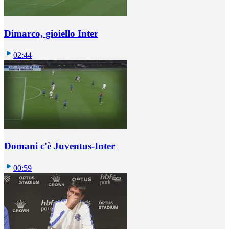
Dimarco, gioiello Inter
02:44
Domani c'è Juventus-Inter
00:59