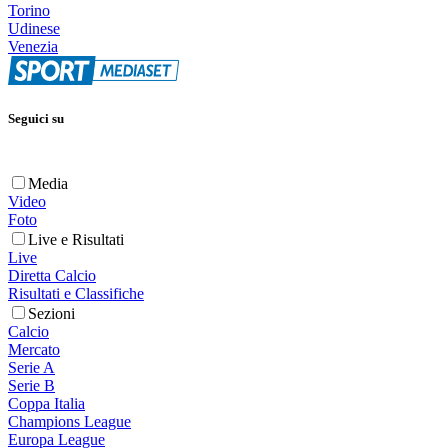
Torino
Udinese
Venezia
Seguici su
Media
Video
Foto
Live e Risultati
Live
Diretta Calcio
Risultati e Classifiche
Sezioni
Calcio
Mercato
Serie A
Serie B
Coppa Italia
Champions League
Europa League