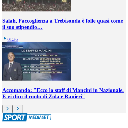
Salah, l’accoglienza a Trebisonda è folle quasi come
il suo stipendio…
01:36
Accomando: "Ecco lo staff di Mancini in Nazionale.
E vi dico il ruolo di Zola e Ranieri"