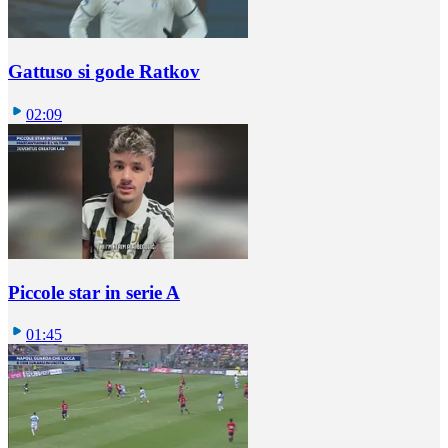
Gattuso si gode Ratkov
02:09
Piccole star in serie A
01:45