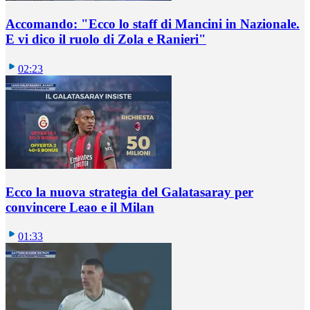
Accomando: "Ecco lo staff di Mancini in Nazionale.
E vi dico il ruolo di Zola e Ranieri"
02:23
Ecco la nuova strategia del Galatasaray per
convincere Leao e il Milan
01:33