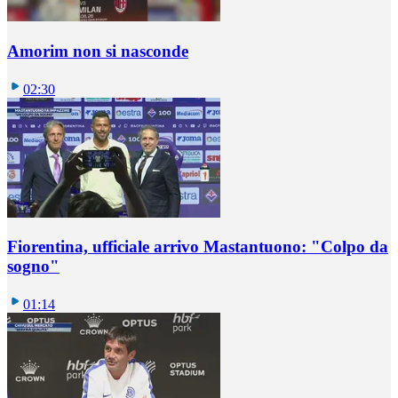
Amorim non si nasconde
02:30
Fiorentina, ufficiale arrivo Mastantuono: "Colpo da
sogno"
01:14