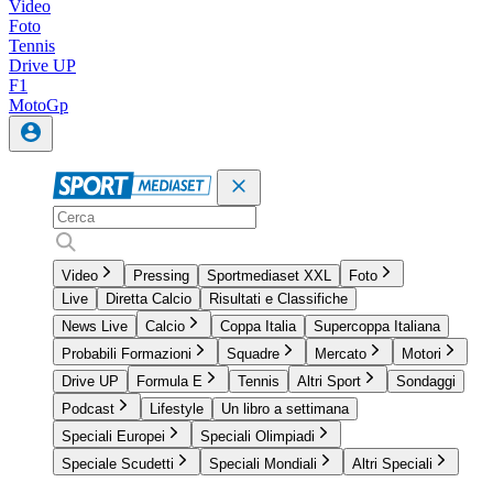
Video
Foto
Tennis
Drive UP
F1
MotoGp
Video
Pressing
Sportmediaset XXL
Foto
Live
Diretta Calcio
Risultati e Classifiche
News Live
Calcio
Coppa Italia
Supercoppa Italiana
Probabili Formazioni
Squadre
Mercato
Motori
Drive UP
Formula E
Tennis
Altri Sport
Sondaggi
Podcast
Lifestyle
Un libro a settimana
Speciali Europei
Speciali Olimpiadi
Speciale Scudetti
Speciali Mondiali
Altri Speciali