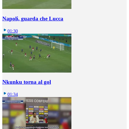
Napoli, guarda che Lucca
01:30
Nkunku torna al gol
01:34