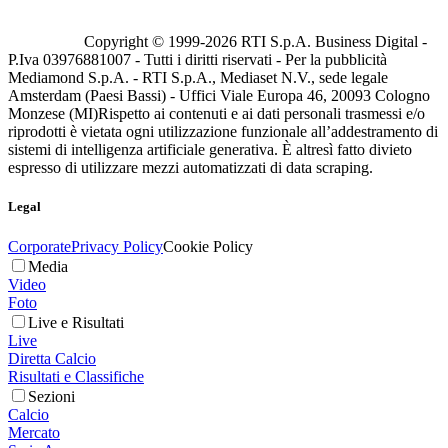
Copyright © 1999-
2026
RTI S.p.A. Business Digital -
P.Iva 03976881007 - Tutti i diritti riservati - Per la pubblicità
Mediamond S.p.A. - RTI S.p.A., Mediaset N.V., sede legale
Amsterdam (Paesi Bassi) - Uffici Viale Europa 46, 20093 Cologno
Monzese (MI)
Rispetto ai contenuti e ai dati personali trasmessi e/o
riprodotti è vietata ogni utilizzazione funzionale all’addestramento di
sistemi di intelligenza artificiale generativa. È altresì fatto divieto
espresso di utilizzare mezzi automatizzati di data scraping.
Legal
Corporate
Privacy Policy
Cookie Policy
Media
Video
Foto
Live e Risultati
Live
Diretta Calcio
Risultati e Classifiche
Sezioni
Calcio
Mercato