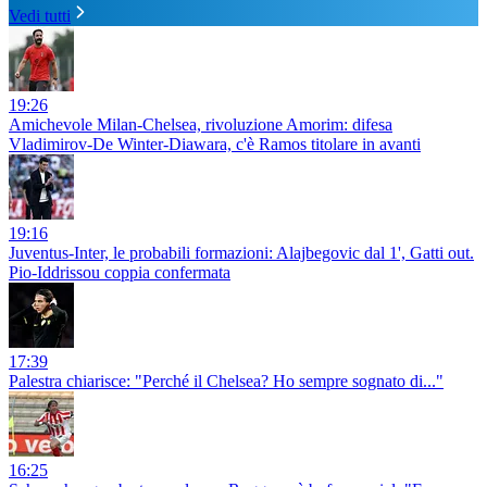
Vedi tutti
19:26
Amichevole Milan-Chelsea, rivoluzione Amorim: difesa
Vladimirov-De Winter-Diawara, c'è Ramos titolare in avanti
19:16
Juventus-Inter, le probabili formazioni: Alajbegovic dal 1', Gatti out.
Pio-Iddrissou coppia confermata
17:39
Palestra chiarisce: "Perché il Chelsea? Ho sempre sognato di..."
16:25