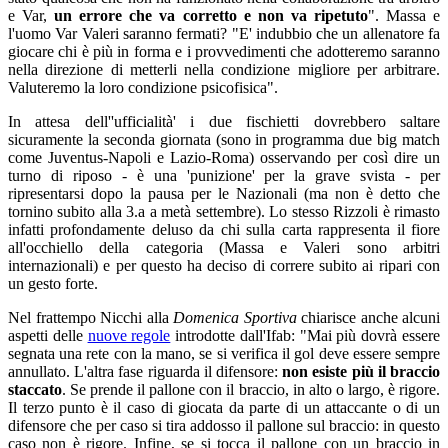
e Var,
un errore che va corretto e non va ripetuto
". Massa e
l'uomo Var Valeri saranno fermati? "E' indubbio che un allenatore fa
giocare chi è più in forma e i provvedimenti che adotteremo saranno
nella direzione di metterli nella condizione migliore per arbitrare.
Valuteremo la loro condizione psicofisica".
In attesa dell''ufficialità' i due fischietti
dovrebbero saltare
sicuramente la seconda giornata (sono in programma due big match
come Juventus-Napoli e Lazio-Roma) osservando per così dire un
turno di riposo - è una 'punizione' per la grave svista - per
ripresentarsi dopo la pausa per le Nazionali (ma non è detto che
tornino subito alla 3.a a metà settembre). Lo stesso Rizzoli è rimasto
infatti profondamente deluso da chi sulla carta rappresenta il fiore
all'occhiello della categoria (Massa e Valeri sono arbitri
internazionali) e per questo ha deciso di correre subito ai ripari con
un gesto forte.
Nel frattempo Nicchi alla
Domenica Sportiva
chiarisce anche alcuni
aspetti delle
nuove regole
introdotte dall'Ifab: "Mai più dovrà essere
segnata una rete con la mano, se si verifica il gol deve essere sempre
annullato. L'altra fase riguarda il difensore:
non esiste più il braccio
staccato
. Se prende il pallone con il braccio, in alto o largo, è rigore.
Il terzo punto è il caso di giocata da parte di un attaccante o di un
difensore che per caso si tira addosso il pallone sul braccio: in questo
caso non è rigore. Infine, se si tocca il pallone con un braccio in