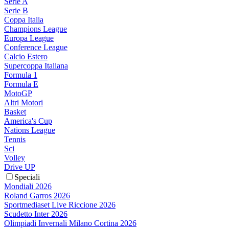
Serie A
Serie B
Coppa Italia
Champions League
Europa League
Conference League
Calcio Estero
Supercoppa Italiana
Formula 1
Formula E
MotoGP
Altri Motori
Basket
America's Cup
Nations League
Tennis
Sci
Volley
Drive UP
Speciali
Mondiali 2026
Roland Garros 2026
Sportmediaset Live Riccione 2026
Scudetto Inter 2026
Olimpiadi Invernali Milano Cortina 2026