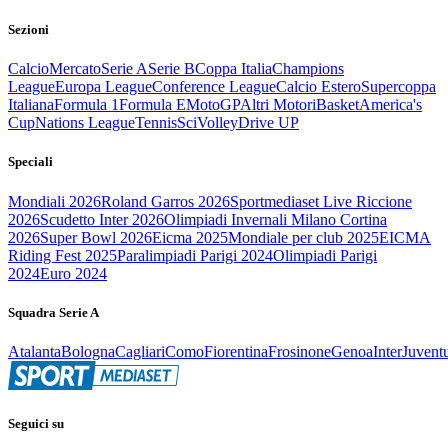
Sezioni
Calcio
Mercato
Serie A
Serie B
Coppa Italia
Champions
League
Europa League
Conference League
Calcio Estero
Supercoppa
Italiana
Formula 1
Formula E
MotoGP
Altri Motori
Basket
America's
Cup
Nations League
Tennis
Sci
Volley
Drive UP
Speciali
Mondiali 2026
Roland Garros 2026
Sportmediaset Live Riccione
2026
Scudetto Inter 2026
Olimpiadi Invernali Milano Cortina
2026
Super Bowl 2026
Eicma 2025
Mondiale per club 2025
EICMA
Riding Fest 2025
Paralimpiadi Parigi 2024
Olimpiadi Parigi
2024
Euro 2024
Squadra Serie A
Atalanta
Bologna
Cagliari
Como
Fiorentina
Frosinone
Genoa
Inter
Juvent
Seguici su