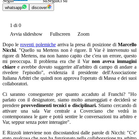
Segui
su
Seguici su
whatsapp
discover
1
di 0
Avvia slideshow
Fullscreen
Zoom
Dopo le
roventi polemiche
arriva la presa di posizione di
Marcello
Nicchi
. "Quello su Mertens non è rigore. Il Var è intervenuto sul
rigore di Mertens, ma non hanno capito che c'era un errore, questo
mi preoccupa. Il problema era che il Var
non aveva immagini
chiare
e avrebbe dovuto suggerire all'arbitro di campo di andare a
rivedere l'episodio", evidenzia il presidente dell'Associazione
Italiana Arbitri che quindi non approva l'operato di Massa e dei suoi
collaboratori.
Ci saranno conseguenze per quanto accaduto al Franchi? "Ho
parlato con il designatore, siamo molto amareggiati e deciderà se
prendere
provvedimenti tecnici o disciplinari.
Stiamo cercando di
attivare una sala Var centrale a Coverciano che vedrà in
contemporanea le gare e potrà sentire le conversazioni tra arbitro e
Var, seppur senza poter interagire".
E Rizzoli interviene non discostandosi dalle parole di Nicchi: "C'e'
stato qualcosa che non ha funzionato nella collaborazione tra arbitro