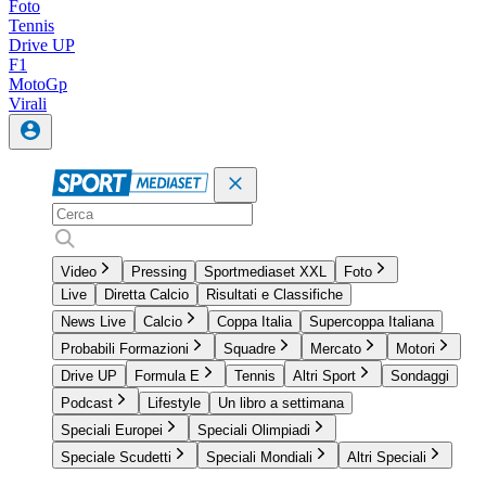
Foto
Tennis
Drive UP
F1
MotoGp
Virali
Video
Pressing
Sportmediaset XXL
Foto
Live
Diretta Calcio
Risultati e Classifiche
News Live
Calcio
Coppa Italia
Supercoppa Italiana
Probabili Formazioni
Squadre
Mercato
Motori
Drive UP
Formula E
Tennis
Altri Sport
Sondaggi
Podcast
Lifestyle
Un libro a settimana
Speciali Europei
Speciali Olimpiadi
Speciale Scudetti
Speciali Mondiali
Altri Speciali