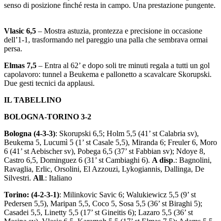
senso di posizione finché resta in campo. Una prestazione pungente.
Vlasic 6,5
– Mostra astuzia, prontezza e precisione in occasione
dell’1-1, trasformando nel pareggio una palla che sembrava ormai
persa.
Elmas 7,5
– Entra al 62’ e dopo soli tre minuti regala a tutti un gol
capolavoro: tunnel a Beukema e pallonetto a scavalcare Skorupski.
Due gesti tecnici da applausi.
IL TABELLINO
BOLOGNA-TORINO 3-2
Bologna (4-3-3)
: Skorupski 6,5; Holm 5,5 (41’ st Calabria sv),
Beukema 5, Lucumì 5 (1’ st Casale 5,5), Miranda 6; Freuler 6, Moro
6 (41’ st Aebischer sv), Pobega 6,5 (37’ st Fabbian sv); Ndoye 8,
Castro 6,5, Dominguez 6 (31’ st Cambiaghi 6).
A disp
.: Bagnolini,
Ravaglia, Erlic, Orsolini, El Azzouzi, Lykogiannis, Dallinga, De
Silvestri.
All
.: Italiano
Torino: (4-2-3-1)
: Milinkovic Savic 6; Walukiewicz 5,5 (9’ st
Pedersen 5,5), Maripan 5,5, Coco 5, Sosa 5,5 (36’ st Biraghi 5);
Casadei 5,5, Linetty 5,5 (17’ st Gineitis 6); Lazaro 5,5 (36’ st