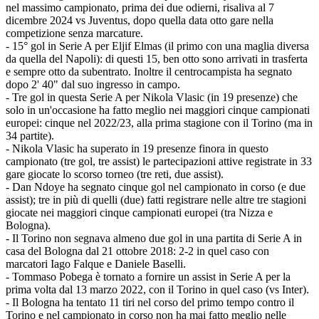
nel massimo campionato, prima dei due odierni, risaliva al 7
dicembre 2024 vs Juventus, dopo quella data otto gare nella
competizione senza marcature.
- 15° gol in Serie A per Eljif Elmas (il primo con una maglia diversa
da quella del Napoli): di questi 15, ben otto sono arrivati in trasferta
e sempre otto da subentrato. Inoltre il centrocampista ha segnato
dopo 2' 40" dal suo ingresso in campo.
- Tre gol in questa Serie A per Nikola Vlasic (in 19 presenze) che
solo in un'occasione ha fatto meglio nei maggiori cinque campionati
europei: cinque nel 2022/23, alla prima stagione con il Torino (ma in
34 partite).
- Nikola Vlasic ha superato in 19 presenze finora in questo
campionato (tre gol, tre assist) le partecipazioni attive registrate in 33
gare giocate lo scorso torneo (tre reti, due assist).
- Dan Ndoye ha segnato cinque gol nel campionato in corso (e due
assist); tre in più di quelli (due) fatti registrare nelle altre tre stagioni
giocate nei maggiori cinque campionati europei (tra Nizza e
Bologna).
- Il Torino non segnava almeno due gol in una partita di Serie A in
casa del Bologna dal 21 ottobre 2018: 2-2 in quel caso con
marcatori Iago Falque e Daniele Baselli.
- Tommaso Pobega è tornato a fornire un assist in Serie A per la
prima volta dal 13 marzo 2022, con il Torino in quel caso (vs Inter).
- Il Bologna ha tentato 11 tiri nel corso del primo tempo contro il
Torino e nel campionato in corso non ha mai fatto meglio nelle