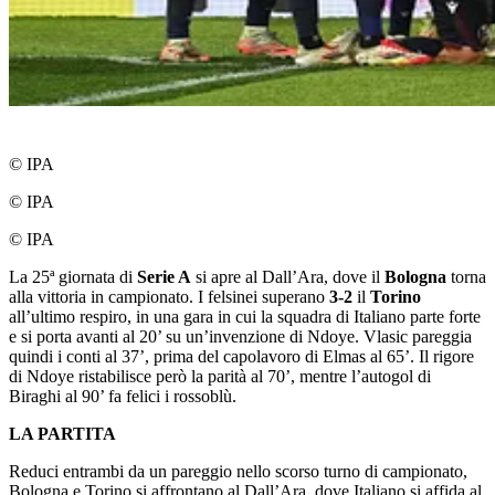
© IPA
© IPA
© IPA
La 25ª giornata di
Serie A
si apre al Dall’Ara, dove il
Bologna
torna
alla vittoria in campionato. I felsinei superano
3-2
il
Torino
all’ultimo respiro, in una gara in cui la squadra di Italiano parte forte
e si porta avanti al 20’ su un’invenzione di Ndoye. Vlasic pareggia
quindi i conti al 37’, prima del capolavoro di Elmas al 65’. Il rigore
di Ndoye ristabilisce però la parità al 70’, mentre l’autogol di
Biraghi al 90’ fa felici i rossoblù.
LA PARTITA
Reduci entrambi da un pareggio nello scorso turno di campionato,
Bologna e Torino si affrontano al Dall’Ara, dove Italiano si affida al