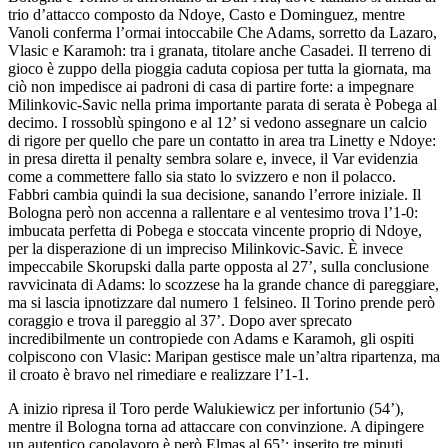
trio d’attacco composto da Ndoye, Casto e Dominguez, mentre
Vanoli conferma l’ormai intoccabile Che Adams, sorretto da Lazaro,
Vlasic e Karamoh: tra i granata, titolare anche Casadei. Il terreno di
gioco è zuppo della pioggia caduta copiosa per tutta la giornata, ma
ciò non impedisce ai padroni di casa di partire forte: a impegnare
Milinkovic-Savic nella prima importante parata di serata è Pobega al
decimo. I rossoblù spingono e al 12’ si vedono assegnare un calcio
di rigore per quello che pare un contatto in area tra Linetty e Ndoye:
in presa diretta il penalty sembra solare e, invece, il Var evidenzia
come a commettere fallo sia stato lo svizzero e non il polacco.
Fabbri cambia quindi la sua decisione, sanando l’errore iniziale. Il
Bologna però non accenna a rallentare e al ventesimo trova l’1-0:
imbucata perfetta di Pobega e stoccata vincente proprio di Ndoye,
per la disperazione di un impreciso Milinkovic-Savic. È invece
impeccabile Skorupski dalla parte opposta al 27’, sulla conclusione
ravvicinata di Adams: lo scozzese ha la grande chance di pareggiare,
ma si lascia ipnotizzare dal numero 1 felsineo. Il Torino prende però
coraggio e trova il pareggio al 37’. Dopo aver sprecato
incredibilmente un contropiede con Adams e Karamoh, gli ospiti
colpiscono con Vlasic: Maripan gestisce male un’altra ripartenza, ma
il croato è bravo nel rimediare e realizzare l’1-1.
A inizio ripresa il Toro perde Walukiewicz per infortunio (54’),
mentre il Bologna torna ad attaccare con convinzione. A dipingere
un autentico capolavoro è però Elmas al 65’: inserito tre minuti