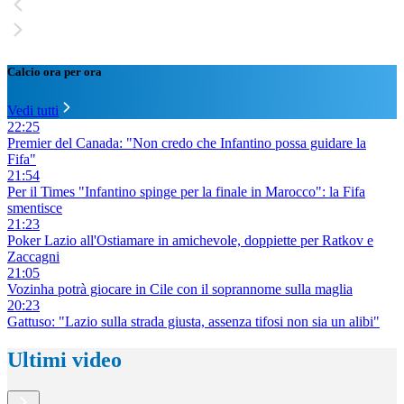
Calcio ora per ora
Vedi tutti
22:25
Premier del Canada: "Non credo che Infantino possa guidare la
Fifa"
21:54
Per il Times "Infantino spinge per la finale in Marocco": la Fifa
smentisce
21:23
Poker Lazio all'Ostiamare in amichevole, doppiette per Ratkov e
Zaccagni
21:05
Vozinha potrà giocare in Cile con il soprannome sulla maglia
20:23
Gattuso: "Lazio sulla strada giusta, assenza tifosi non sia un alibi"
Ultimi video