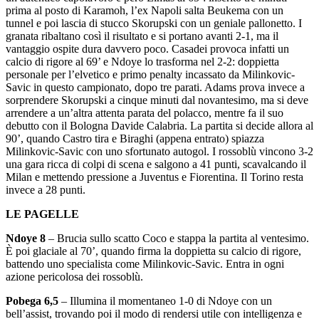
prima al posto di Karamoh, l’ex Napoli salta Beukema con un
tunnel e poi lascia di stucco Skorupski con un geniale pallonetto. I
granata ribaltano così il risultato e si portano avanti 2-1, ma il
vantaggio ospite dura davvero poco. Casadei provoca infatti un
calcio di rigore al 69’ e Ndoye lo trasforma nel 2-2: doppietta
personale per l’elvetico e primo penalty incassato da Milinkovic-
Savic in questo campionato, dopo tre parati. Adams prova invece a
sorprendere Skorupski a cinque minuti dal novantesimo, ma si deve
arrendere a un’altra attenta parata del polacco, mentre fa il suo
debutto con il Bologna Davide Calabria. La partita si decide allora al
90’, quando Castro tira e Biraghi (appena entrato) spiazza
Milinkovic-Savic con uno sfortunato autogol. I rossoblù vincono 3-2
una gara ricca di colpi di scena e salgono a 41 punti, scavalcando il
Milan e mettendo pressione a Juventus e Fiorentina. Il Torino resta
invece a 28 punti.
LE PAGELLE
Ndoye 8
– Brucia sullo scatto Coco e stappa la partita al ventesimo.
È poi glaciale al 70’, quando firma la doppietta su calcio di rigore,
battendo uno specialista come Milinkovic-Savic. Entra in ogni
azione pericolosa dei rossoblù.
Pobega 6,5
– Illumina il momentaneo 1-0 di Ndoye con un
bell’assist, trovando poi il modo di rendersi utile con intelligenza e