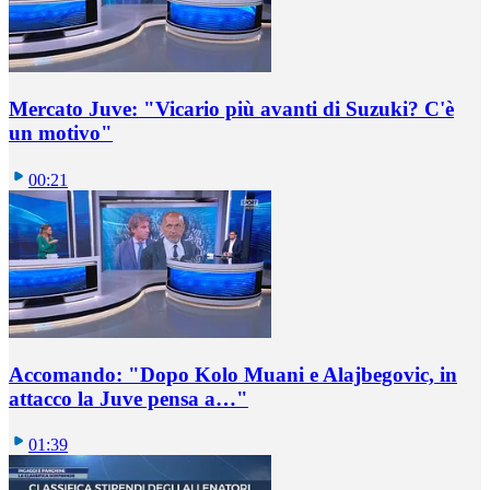
Mercato Juve: "Vicario più avanti di Suzuki? C'è
un motivo"
00:21
Accomando: "Dopo Kolo Muani e Alajbegovic, in
attacco la Juve pensa a…"
01:39