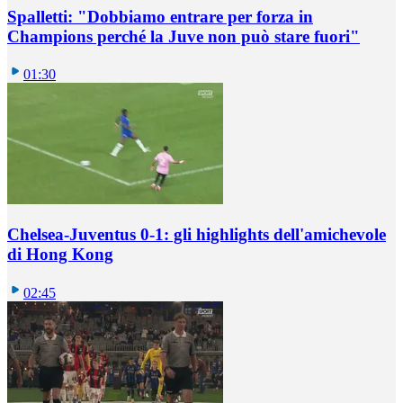
Spalletti: "Dobbiamo entrare per forza in
Champions perché la Juve non può stare fuori"
01:30
Chelsea-Juventus 0-1: gli highlights dell'amichevole
di Hong Kong
02:45