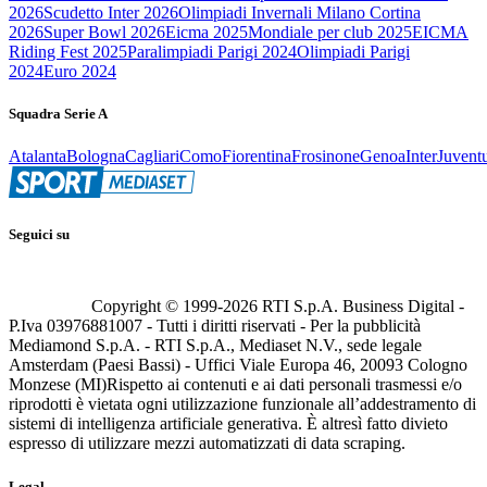
2026
Scudetto Inter 2026
Olimpiadi Invernali Milano Cortina
2026
Super Bowl 2026
Eicma 2025
Mondiale per club 2025
EICMA
Riding Fest 2025
Paralimpiadi Parigi 2024
Olimpiadi Parigi
2024
Euro 2024
Squadra Serie A
Atalanta
Bologna
Cagliari
Como
Fiorentina
Frosinone
Genoa
Inter
Juvent
Seguici su
Copyright © 1999-
2026
RTI S.p.A. Business Digital -
P.Iva 03976881007 - Tutti i diritti riservati - Per la pubblicità
Mediamond S.p.A. - RTI S.p.A., Mediaset N.V., sede legale
Amsterdam (Paesi Bassi) - Uffici Viale Europa 46, 20093 Cologno
Monzese (MI)
Rispetto ai contenuti e ai dati personali trasmessi e/o
riprodotti è vietata ogni utilizzazione funzionale all’addestramento di
sistemi di intelligenza artificiale generativa. È altresì fatto divieto
espresso di utilizzare mezzi automatizzati di data scraping.
Legal