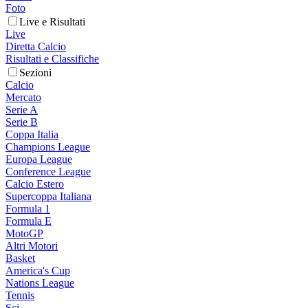
Foto
Live e Risultati
Live
Diretta Calcio
Risultati e Classifiche
Sezioni
Calcio
Mercato
Serie A
Serie B
Coppa Italia
Champions League
Europa League
Conference League
Calcio Estero
Supercoppa Italiana
Formula 1
Formula E
MotoGP
Altri Motori
Basket
America's Cup
Nations League
Tennis
Sci