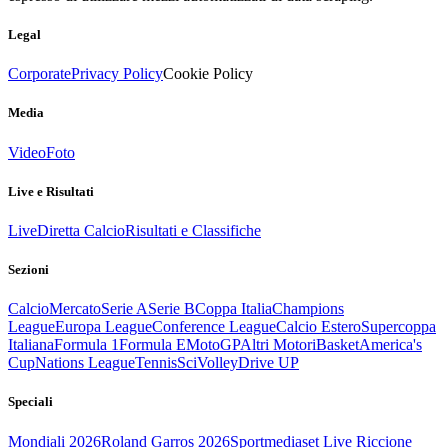
Legal
Corporate
Privacy Policy
Cookie Policy
Media
Video
Foto
Live e Risultati
Live
Diretta Calcio
Risultati e Classifiche
Sezioni
Calcio
Mercato
Serie A
Serie B
Coppa Italia
Champions
League
Europa League
Conference League
Calcio Estero
Supercoppa
Italiana
Formula 1
Formula E
MotoGP
Altri Motori
Basket
America's
Cup
Nations League
Tennis
Sci
Volley
Drive UP
Speciali
Mondiali 2026
Roland Garros 2026
Sportmediaset Live Riccione