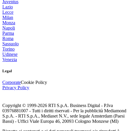
Juventus
Lazio
Lecce
Milan
Monza
Napoli
Parma
Roma
Sassuolo
Torino
Udinese
Venezia
Legal
Corporate
Cookie Policy
Privacy Policy
Copyright © 1999-
2026
RTI S.p.A. Business Digital - P.Iva
03976881007 - Tutti i diritti riservati - Per la pubblicità Mediamond
S.p.A. - RTI S.p.A., Mediaset N.V., sede legale Amsterdam (Paesi
Bassi) - Uffici Viale Europa 46, 20093 Cologno Monzese (MI)