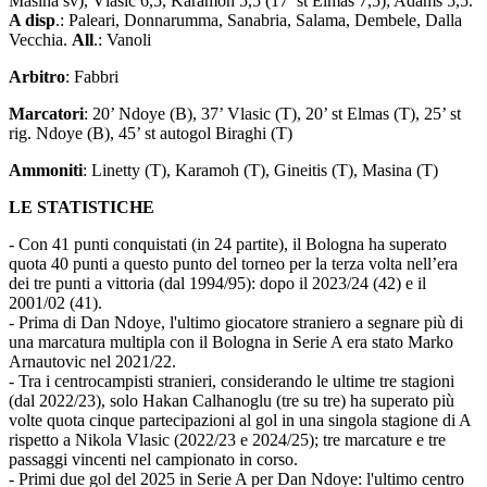
Masina sv), Vlasic 6,5, Karamoh 5,5 (17’ st Elmas 7,5); Adams 5,5.
A disp
.: Paleari, Donnarumma, Sanabria, Salama, Dembele, Dalla
Vecchia.
All
.: Vanoli
Arbitro
: Fabbri
Marcatori
: 20’ Ndoye (B), 37’ Vlasic (T), 20’ st Elmas (T), 25’ st
rig. Ndoye (B), 45’ st autogol Biraghi (T)
Ammoniti
: Linetty (T), Karamoh (T), Gineitis (T), Masina (T)
LE STATISTICHE
- Con 41 punti conquistati (in 24 partite), il Bologna ha superato
quota 40 punti a questo punto del torneo per la terza volta nell’era
dei tre punti a vittoria (dal 1994/95): dopo il 2023/24 (42) e il
2001/02 (41).
- Prima di Dan Ndoye, l'ultimo giocatore straniero a segnare più di
una marcatura multipla con il Bologna in Serie A era stato Marko
Arnautovic nel 2021/22.
- Tra i centrocampisti stranieri, considerando le ultime tre stagioni
(dal 2022/23), solo Hakan Calhanoglu (tre su tre) ha superato più
volte quota cinque partecipazioni al gol in una singola stagione di A
rispetto a Nikola Vlasic (2022/23 e 2024/25); tre marcature e tre
passaggi vincenti nel campionato in corso.
- Primi due gol del 2025 in Serie A per Dan Ndoye: l'ultimo centro