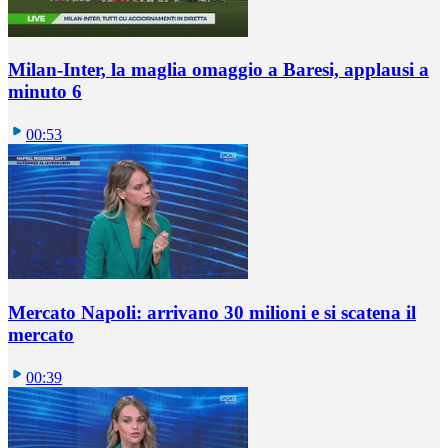
Milan-Inter, la maglia omaggio a Baresi, applausi a
minuto 6
00:53
Mercato Napoli: arrivano 30 milioni e si scatena il
mercato
00:39