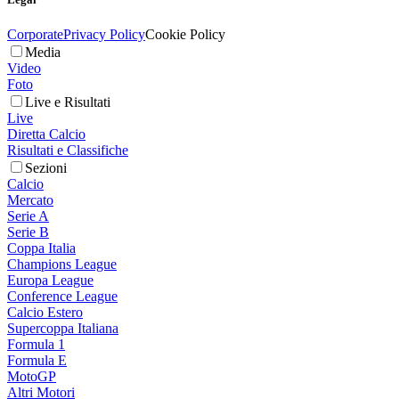
Corporate
Privacy Policy
Cookie Policy
Media
Video
Foto
Live e Risultati
Live
Diretta Calcio
Risultati e Classifiche
Sezioni
Calcio
Mercato
Serie A
Serie B
Coppa Italia
Champions League
Europa League
Conference League
Calcio Estero
Supercoppa Italiana
Formula 1
Formula E
MotoGP
Altri Motori