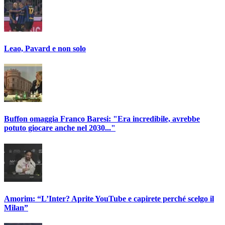
Leao, Pavard e non solo
Buffon omaggia Franco Baresi: "Era incredibile, avrebbe
potuto giocare anche nel 2030..."
Amorim: “L’Inter? Aprite YouTube e capirete perché scelgo il
Milan”