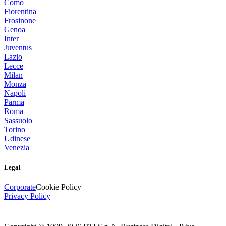
Como
Fiorentina
Frosinone
Genoa
Inter
Juventus
Lazio
Lecce
Milan
Monza
Napoli
Parma
Roma
Sassuolo
Torino
Udinese
Venezia
Legal
Corporate
Cookie Policy
Privacy Policy