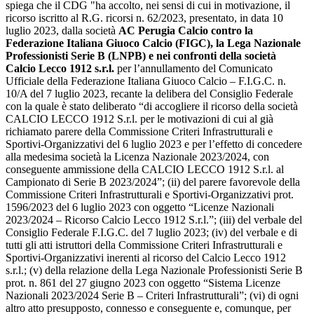
spiega che il CDG "ha accolto, nei sensi di cui in motivazione, il
ricorso iscritto al R.G. ricorsi n. 62/2023, presentato, in data 10
luglio 2023, dalla società
AC Perugia Calcio contro la
Federazione Italiana Giuoco Calcio (FIGC), la Lega Nazionale
Professionisti Serie B (LNPB) e nei confronti della società
Calcio Lecco 1912 s.r.l.
per l’annullamento del Comunicato
Ufficiale della Federazione Italiana Giuoco Calcio – F.I.G.C. n.
10/A del 7 luglio 2023, recante la delibera del Consiglio Federale
con la quale è stato deliberato “di accogliere il ricorso della società
CALCIO LECCO 1912 S.r.l. per le motivazioni di cui al già
richiamato parere della Commissione Criteri Infrastrutturali e
Sportivi-Organizzativi del 6 luglio 2023 e per l’effetto di concedere
alla medesima società la Licenza Nazionale 2023/2024, con
conseguente ammissione della CALCIO LECCO 1912 S.r.l. al
Campionato di Serie B 2023/2024”; (ii) del parere favorevole della
Commissione Criteri Infrastrutturali e Sportivi-Organizzativi prot.
1596/2023 del 6 luglio 2023 con oggetto “Licenze Nazionali
2023/2024 – Ricorso Calcio Lecco 1912 S.r.l.”; (iii) del verbale del
Consiglio Federale F.I.G.C. del 7 luglio 2023; (iv) del verbale e di
tutti gli atti istruttori della Commissione Criteri Infrastrutturali e
Sportivi-Organizzativi inerenti al ricorso del Calcio Lecco 1912
s.r.l.; (v) della relazione della Lega Nazionale Professionisti Serie B
prot. n. 861 del 27 giugno 2023 con oggetto “Sistema Licenze
Nazionali 2023/2024 Serie B – Criteri Infrastrutturali”; (vi) di ogni
altro atto presupposto, connesso e conseguente e, comunque, per