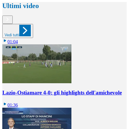
Ultimi video
Vedi tutti
01:04
Lazio-Ostiamare 4-0: gli highlights dell'amichevole
01:36