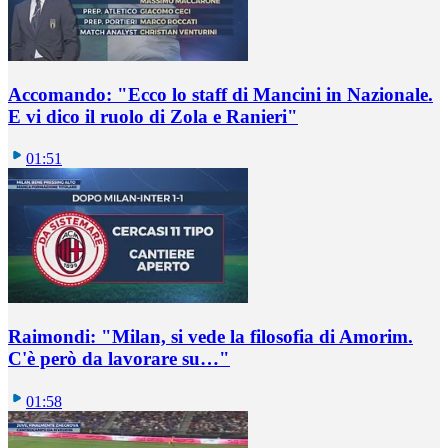
Accomando: "Ecco lo staff di Mancini in Nazionale.
E vi dico il ruolo di Zola e Ranieri"
01:51
Raimondi: "Milan, si vede la filosofia di Amorim.
C'è però da lavorare su…"
01:58