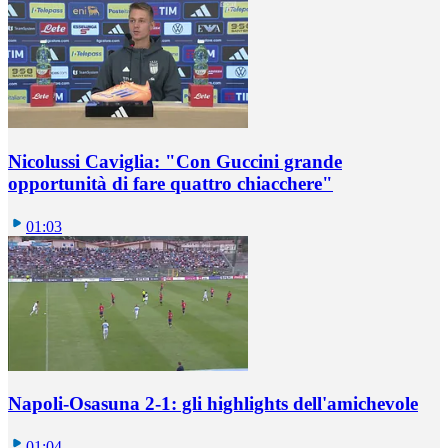
Nicolussi Caviglia: "Con Guccini grande
opportunità di fare quattro chiacchere"
01:03
Napoli-Osasuna 2-1: gli highlights dell'amichevole
01:04