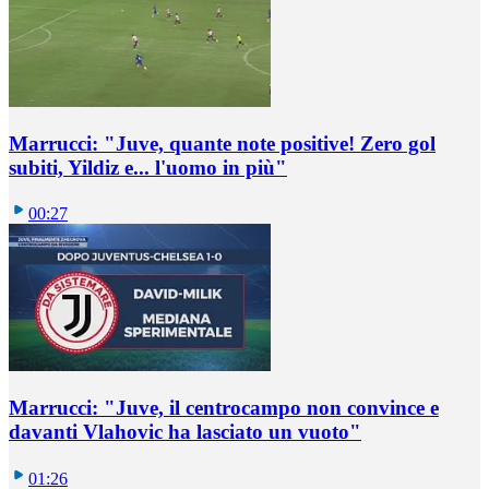
Marrucci: "Juve, quante note positive! Zero gol
subiti, Yildiz e... l'uomo in più"
00:27
Marrucci: "Juve, il centrocampo non convince e
davanti Vlahovic ha lasciato un vuoto"
01:26