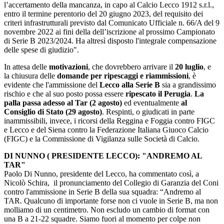
l’accertamento della mancanza, in capo al Calcio Lecco 1912 s.r.l.,
entro il termine perentorio del 20 giugno 2023, del requisito dei
criteri infrastrutturali previsto dal Comunicato Ufficiale n. 66/A del 9
novembre 2022 ai fini della dell’iscrizione al prossimo Campionato
di Serie B 2023/2024. Ha altresì disposto l'integrale compensazione
delle spese di giudizio".
In attesa delle
motivazioni
, che dovrebbero arrivare il
20 luglio
, e
la chiusura delle
domande per ripescaggi e riammissioni
, è
evidente che l'ammissione del
Lecco alla Serie B
sia a grandissimo
rischio e che al suo posto possa essere
ripescato il Perugia
.
La
palla passa adesso al Tar (2 agosto)
ed eventualmente
al
Consiglio di Stato (29 agosto)
. Respinti, o giudicati in parte
inammissibili, invece, i ricorsi della Reggina e Foggia contro FIGC
e Lecco e del Siena contro la Federazione Italiana Giuoco Calcio
(FIGC) e la Commissione di Vigilanza sulle Società di Calcio.
DI NUNNO ( PRESIDENTE LECCO): "ANDREMO AL
TAR"
Paolo Di Nunno, presidente del Lecco, ha commentato così, a
Nicolò Schira, il pronunciamento del Collegio di Garanzia del Coni
contro l'ammissione in Serie B della sua squadra: “Andremo al
TAR. Qualcuno di importante forse non ci vuole in Serie B, ma non
molliamo di un centimetro. Non escludo un cambio di format con
una B a 21-22 squadre. Siamo fuori al momento per colpe non