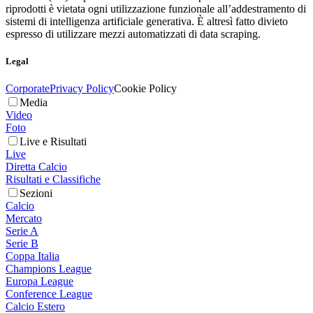
riprodotti è vietata ogni utilizzazione funzionale all’addestramento di
sistemi di intelligenza artificiale generativa. È altresì fatto divieto
espresso di utilizzare mezzi automatizzati di data scraping.
Legal
Corporate
Privacy Policy
Cookie Policy
Media
Video
Foto
Live e Risultati
Live
Diretta Calcio
Risultati e Classifiche
Sezioni
Calcio
Mercato
Serie A
Serie B
Coppa Italia
Champions League
Europa League
Conference League
Calcio Estero