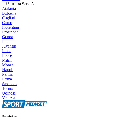
Squadra Serie A
Atalanta
Bologna
Cagliari
Como
Fiorentina
Frosinone
Genoa
Inter
Juventus
Lazio
Lecce
Milan
Monza
Napoli
Parma
Roma
Sassuolo
Torino
Udinese
Venezia
Seguici su