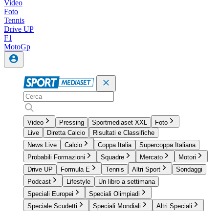
Video
Foto
Tennis
Drive UP
F1
MotoGp
Video
Pressing
Sportmediaset XXL
Foto
Live
Diretta Calcio
Risultati e Classifiche
News Live
Calcio
Coppa Italia
Supercoppa Italiana
Probabili Formazioni
Squadre
Mercato
Motori
Drive UP
Formula E
Tennis
Altri Sport
Sondaggi
Podcast
Lifestyle
Un libro a settimana
Speciali Europei
Speciali Olimpiadi
Speciale Scudetti
Speciali Mondiali
Altri Speciali