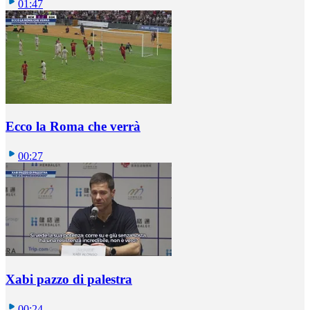
01:47
Ecco la Roma che verrà
00:27
Xabi pazzo di palestra
00:24