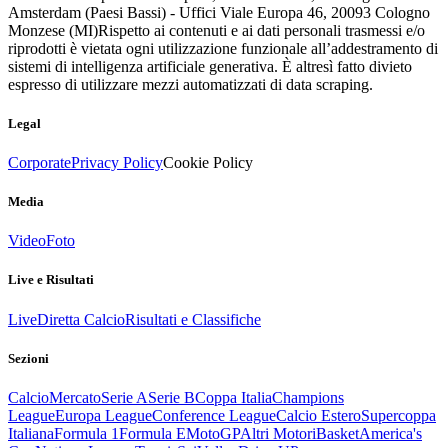
Amsterdam (Paesi Bassi) - Uffici Viale Europa 46, 20093 Cologno
Monzese (MI)
Rispetto ai contenuti e ai dati personali trasmessi e/o
riprodotti è vietata ogni utilizzazione funzionale all’addestramento di
sistemi di intelligenza artificiale generativa. È altresì fatto divieto
espresso di utilizzare mezzi automatizzati di data scraping.
Legal
Corporate
Privacy Policy
Cookie Policy
Media
Video
Foto
Live e Risultati
Live
Diretta Calcio
Risultati e Classifiche
Sezioni
Calcio
Mercato
Serie A
Serie B
Coppa Italia
Champions
League
Europa League
Conference League
Calcio Estero
Supercoppa
Italiana
Formula 1
Formula E
MotoGP
Altri Motori
Basket
America's