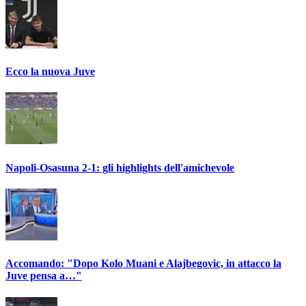
Ecco la nuova Juve
Napoli-Osasuna 2-1: gli highlights dell'amichevole
Accomando: "Dopo Kolo Muani e Alajbegovic, in attacco la
Juve pensa a…"