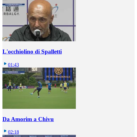
L'occhiolino di Spalletti
01:43
Da Amorim a Chivu
02:18