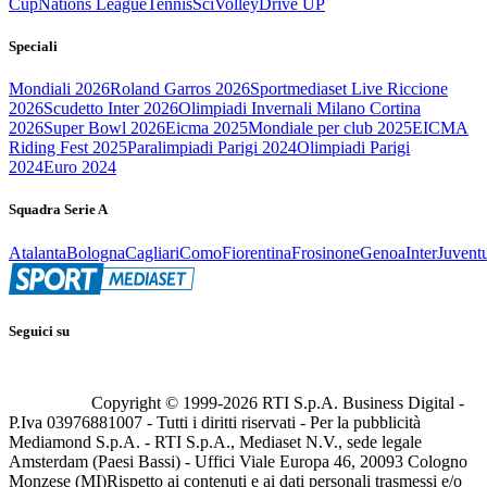
Cup
Nations League
Tennis
Sci
Volley
Drive UP
Speciali
Mondiali 2026
Roland Garros 2026
Sportmediaset Live Riccione
2026
Scudetto Inter 2026
Olimpiadi Invernali Milano Cortina
2026
Super Bowl 2026
Eicma 2025
Mondiale per club 2025
EICMA
Riding Fest 2025
Paralimpiadi Parigi 2024
Olimpiadi Parigi
2024
Euro 2024
Squadra Serie A
Atalanta
Bologna
Cagliari
Como
Fiorentina
Frosinone
Genoa
Inter
Juvent
Seguici su
Copyright © 1999-
2026
RTI S.p.A. Business Digital -
P.Iva 03976881007 - Tutti i diritti riservati - Per la pubblicità
Mediamond S.p.A. - RTI S.p.A., Mediaset N.V., sede legale
Amsterdam (Paesi Bassi) - Uffici Viale Europa 46, 20093 Cologno
Monzese (MI)
Rispetto ai contenuti e ai dati personali trasmessi e/o