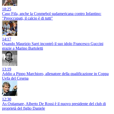
18:25
Caso Fifa, anche la Conmebol sudamericana contro Infantino:
"Preoccupati, il calcio è di tutti"
14:17
Quando Maurizio Sarri incontrò il suo idolo Francesco Guccini
grazie a Marino Bartoletti
13:19
Addio a Pippo Marchioro, allenatore della qualificazione in Coppa
Uefa del Cesena
12:30
As Ostiamare, Alberto De Rossi è il nuovo presidente del club di
proprietà del figlio Daniele