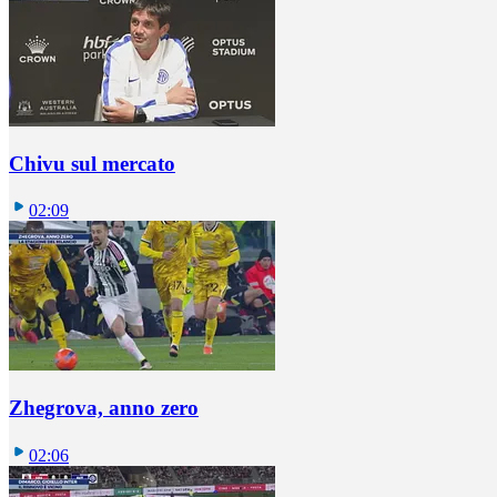
Chivu sul mercato
02:09
Zhegrova, anno zero
02:06