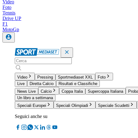
Video
Foto
Tennis
Drive UP
F1
MotoGp
Video
Pressing
Sportmediaset XXL
Foto
Live
Diretta Calcio
Risultati e Classifiche
News Live
Calcio
Coppa Italia
Supercoppa Italiana
Proba
Un libro a settimana
Speciali Europei
Speciali Olimpiadi
Speciale Scudetti
Seguici anche su