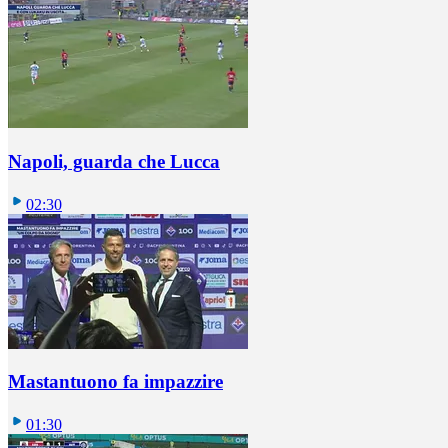
Napoli, guarda che Lucca
02:30
Mastantuono fa impazzire
01:30