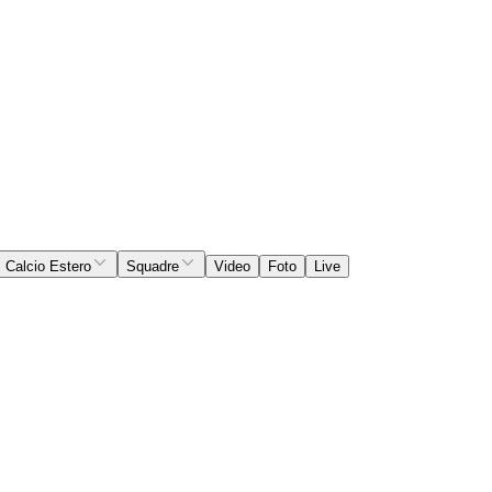
Calcio Estero
Squadre
Video
Foto
Live