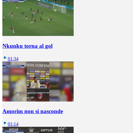
Nkunku torna al gol
01:34
Amorim non si nasconde
01:14