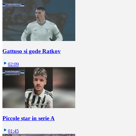
Gattuso si gode Ratkov
02:09
Piccole star in serie A
01:45