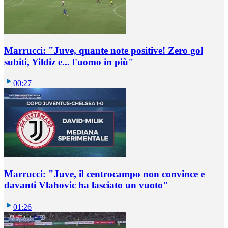
Marrucci: "Juve, quante note positive! Zero gol
subiti, Yildiz e... l'uomo in più"
00:27
Marrucci: "Juve, il centrocampo non convince e
davanti Vlahovic ha lasciato un vuoto"
01:26