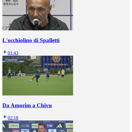
L'occhiolino di Spalletti
01:43
Da Amorim a Chivu
02:18