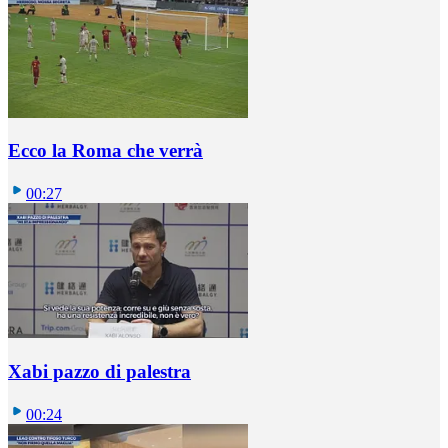
Ecco la Roma che verrà
00:27
Xabi pazzo di palestra
00:24