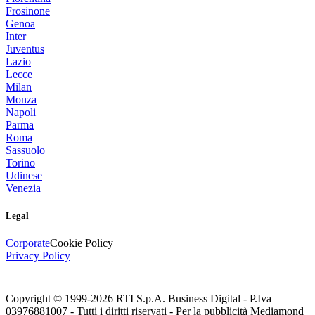
Frosinone
Genoa
Inter
Juventus
Lazio
Lecce
Milan
Monza
Napoli
Parma
Roma
Sassuolo
Torino
Udinese
Venezia
Legal
Corporate
Cookie Policy
Privacy Policy
Copyright © 1999-
2026
RTI S.p.A. Business Digital - P.Iva
03976881007 - Tutti i diritti riservati - Per la pubblicità Mediamond