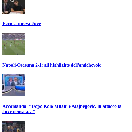
Ecco la nuova Juve
Napoli-Osasuna 2-1: gli highlights dell'amichevole
Accomando: "Dopo Kolo Muani e Alajbegovic, in attacco la
Juve pensa a…"