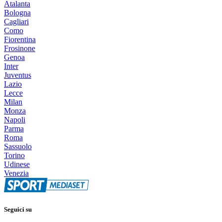
Atalanta
Bologna
Cagliari
Como
Fiorentina
Frosinone
Genoa
Inter
Juventus
Lazio
Lecce
Milan
Monza
Napoli
Parma
Roma
Sassuolo
Torino
Udinese
Venezia
Seguici su