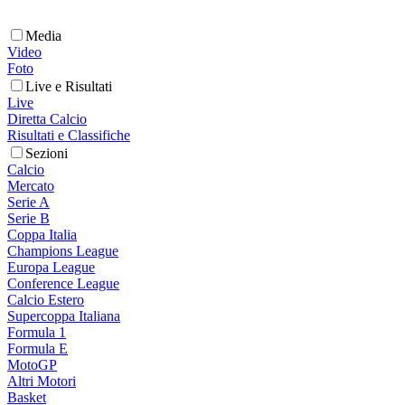
Media
Video
Foto
Live e Risultati
Live
Diretta Calcio
Risultati e Classifiche
Sezioni
Calcio
Mercato
Serie A
Serie B
Coppa Italia
Champions League
Europa League
Conference League
Calcio Estero
Supercoppa Italiana
Formula 1
Formula E
MotoGP
Altri Motori
Basket