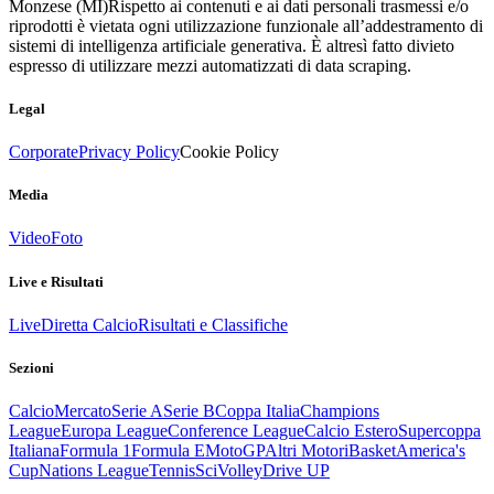
Monzese (MI)
Rispetto ai contenuti e ai dati personali trasmessi e/o
riprodotti è vietata ogni utilizzazione funzionale all’addestramento di
sistemi di intelligenza artificiale generativa. È altresì fatto divieto
espresso di utilizzare mezzi automatizzati di data scraping.
Legal
Corporate
Privacy Policy
Cookie Policy
Media
Video
Foto
Live e Risultati
Live
Diretta Calcio
Risultati e Classifiche
Sezioni
Calcio
Mercato
Serie A
Serie B
Coppa Italia
Champions
League
Europa League
Conference League
Calcio Estero
Supercoppa
Italiana
Formula 1
Formula E
MotoGP
Altri Motori
Basket
America's
Cup
Nations League
Tennis
Sci
Volley
Drive UP