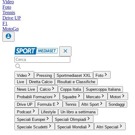
Video
Foto
Tennis
Drive UP
F1
MotoGp
Video
Pressing
Sportmediaset XXL
Foto
Live
Diretta Calcio
Risultati e Classifiche
News Live
Calcio
Coppa Italia
Supercoppa Italiana
Probabili Formazioni
Squadre
Mercato
Motori
Drive UP
Formula E
Tennis
Altri Sport
Sondaggi
Podcast
Lifestyle
Un libro a settimana
Speciali Europei
Speciali Olimpiadi
Speciale Scudetti
Speciali Mondiali
Altri Speciali