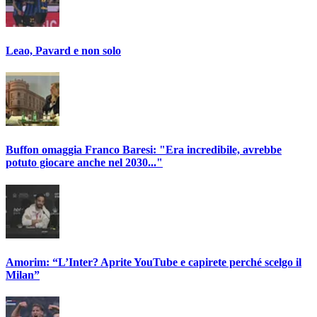
Leao, Pavard e non solo
Buffon omaggia Franco Baresi: "Era incredibile, avrebbe
potuto giocare anche nel 2030..."
Amorim: “L’Inter? Aprite YouTube e capirete perché scelgo il
Milan”