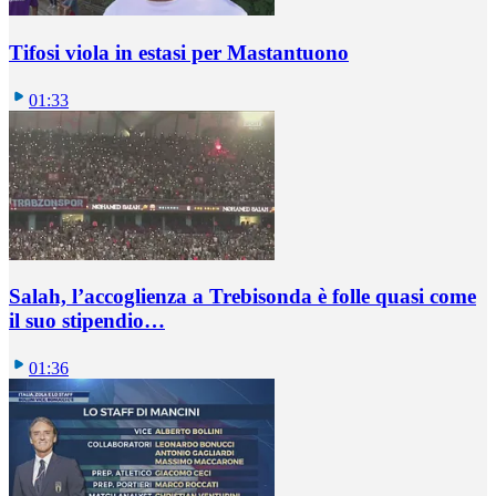
Tifosi viola in estasi per Mastantuono
01:33
Salah, l’accoglienza a Trebisonda è folle quasi come
il suo stipendio…
01:36