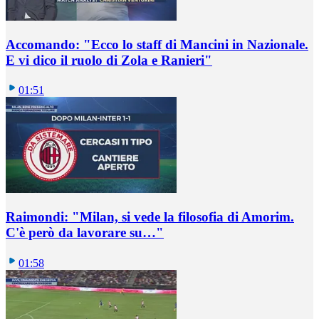
Accomando: "Ecco lo staff di Mancini in Nazionale.
E vi dico il ruolo di Zola e Ranieri"
01:51
Raimondi: "Milan, si vede la filosofia di Amorim.
C'è però da lavorare su…"
01:58