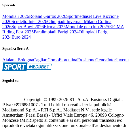
Speciali
Mondiali 2026
Roland Garros 2026
Sportmediaset Live Riccione
2026
Scudetto Inter 2026
Olimpiadi Invernali Milano Cortina
2026
Super Bowl 2026
Eicma 2025
Mondiale per club 2025
EICMA
Riding Fest 2025
Paralimpiadi Parigi 2024
Olimpiadi Parigi
2024
Euro 2024
Squadra Serie A
Atalanta
Bologna
Cagliari
Como
Fiorentina
Frosinone
Genoa
Inter
Juvent
Seguici su
Copyright © 1999-
2026
RTI S.p.A. Business Digital -
P.Iva 03976881007 - Tutti i diritti riservati - Per la pubblicità
Mediamond S.p.A. - RTI S.p.A., Mediaset N.V., sede legale
Amsterdam (Paesi Bassi) - Uffici Viale Europa 46, 20093 Cologno
Monzese (MI)
Rispetto ai contenuti e ai dati personali trasmessi e/o
riprodotti è vietata ogni utilizzazione funzionale all’addestramento di