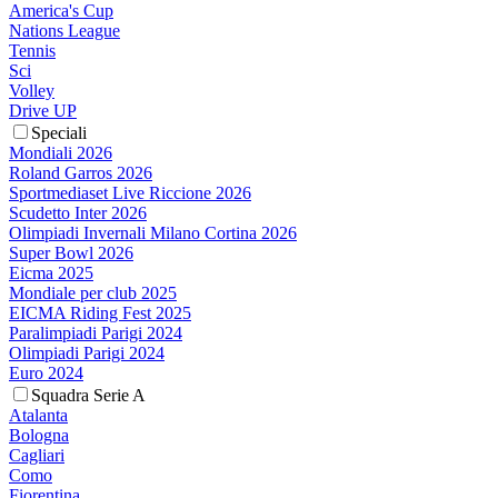
America's Cup
Nations League
Tennis
Sci
Volley
Drive UP
Speciali
Mondiali 2026
Roland Garros 2026
Sportmediaset Live Riccione 2026
Scudetto Inter 2026
Olimpiadi Invernali Milano Cortina 2026
Super Bowl 2026
Eicma 2025
Mondiale per club 2025
EICMA Riding Fest 2025
Paralimpiadi Parigi 2024
Olimpiadi Parigi 2024
Euro 2024
Squadra Serie A
Atalanta
Bologna
Cagliari
Como
Fiorentina