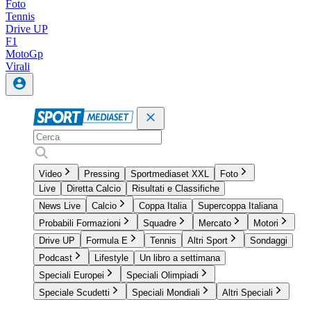
Foto
Tennis
Drive UP
F1
MotoGp
Virali
Video
Pressing
Sportmediaset XXL
Foto
Live
Diretta Calcio
Risultati e Classifiche
News Live
Calcio
Coppa Italia
Supercoppa Italiana
Probabili Formazioni
Squadre
Mercato
Motori
Drive UP
Formula E
Tennis
Altri Sport
Sondaggi
Podcast
Lifestyle
Un libro a settimana
Speciali Europei
Speciali Olimpiadi
Speciale Scudetti
Speciali Mondiali
Altri Speciali