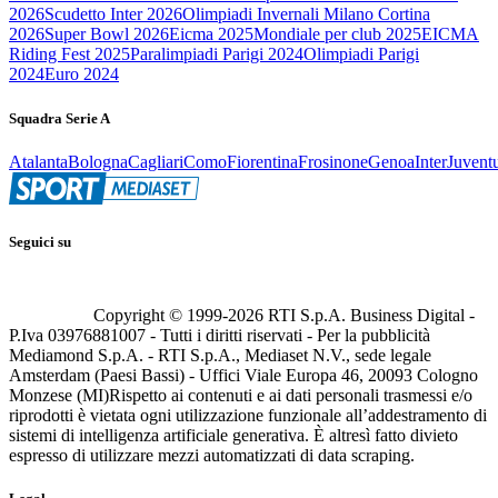
2026
Scudetto Inter 2026
Olimpiadi Invernali Milano Cortina
2026
Super Bowl 2026
Eicma 2025
Mondiale per club 2025
EICMA
Riding Fest 2025
Paralimpiadi Parigi 2024
Olimpiadi Parigi
2024
Euro 2024
Squadra Serie A
Atalanta
Bologna
Cagliari
Como
Fiorentina
Frosinone
Genoa
Inter
Juvent
Seguici su
Copyright © 1999-
2026
RTI S.p.A. Business Digital -
P.Iva 03976881007 - Tutti i diritti riservati - Per la pubblicità
Mediamond S.p.A. - RTI S.p.A., Mediaset N.V., sede legale
Amsterdam (Paesi Bassi) - Uffici Viale Europa 46, 20093 Cologno
Monzese (MI)
Rispetto ai contenuti e ai dati personali trasmessi e/o
riprodotti è vietata ogni utilizzazione funzionale all’addestramento di
sistemi di intelligenza artificiale generativa. È altresì fatto divieto
espresso di utilizzare mezzi automatizzati di data scraping.