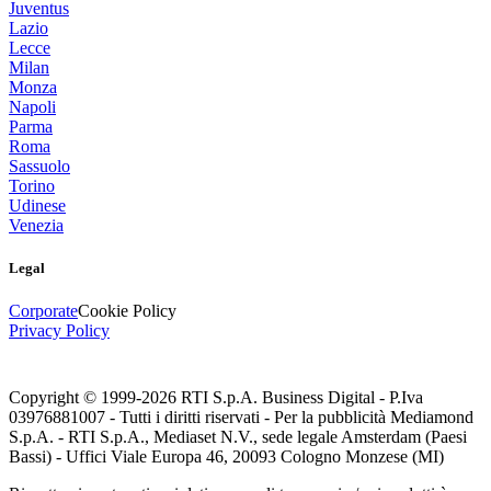
Juventus
Lazio
Lecce
Milan
Monza
Napoli
Parma
Roma
Sassuolo
Torino
Udinese
Venezia
Legal
Corporate
Cookie Policy
Privacy Policy
Copyright © 1999-
2026
RTI S.p.A. Business Digital - P.Iva
03976881007 - Tutti i diritti riservati - Per la pubblicità Mediamond
S.p.A. - RTI S.p.A., Mediaset N.V., sede legale Amsterdam (Paesi
Bassi) - Uffici Viale Europa 46, 20093 Cologno Monzese (MI)