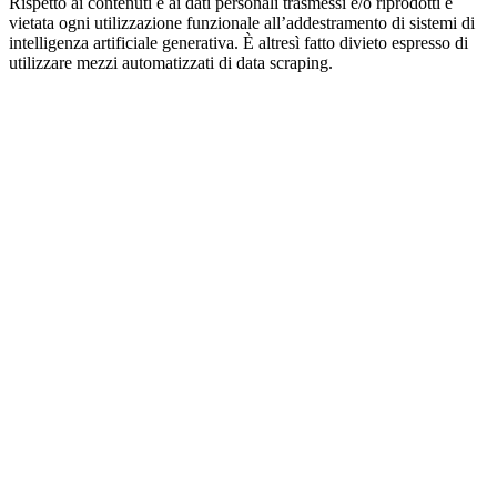
Rispetto ai contenuti e ai dati personali trasmessi e/o riprodotti è
vietata ogni utilizzazione funzionale all’addestramento di sistemi di
intelligenza artificiale generativa. È altresì fatto divieto espresso di
utilizzare mezzi automatizzati di data scraping.