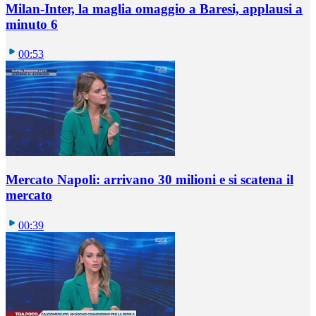
Milan-Inter, la maglia omaggio a Baresi, applausi a
minuto 6
00:53
Mercato Napoli: arrivano 30 milioni e si scatena il
mercato
00:39