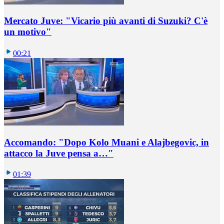
Mercato Juve: "Vicario più avanti di Suzuki? C'è
un motivo"
00:21
Accomando: "Dopo Kolo Muani e Alajbegovic, in
attacco la Juve pensa a…"
01:39