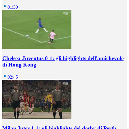
01:30
Chelsea-Juventus 0-1: gli highlights dell'amichevole
di Hong Kong
02:45
Milan-Inter 1-1: gli highlights del derby di Perth