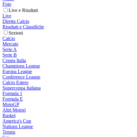
Foto
Live e Risultati
Live
Diretta Calcio
Risultati e Classifiche
Sezioni
Calcio
Mercato
Serie A
Serie B
Coppa Italia
Champions League
Europa League
Conference League
Calcio Estero
Supercoppa Italiana
Formula 1
Formula E
MotoGP
Altri Motori
Basket
America's Cup
Nations League
Tennis