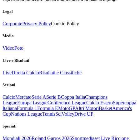
Legal
Corporate
Privacy Policy
Cookie Policy
Media
Video
Foto
Live e Risultati
Live
Diretta Calcio
Risultati e Classifiche
Sezioni
Calcio
Mercato
Serie A
Serie B
Coppa Italia
Champions
League
Europa League
Conference League
Calcio Estero
Supercoppa
Italiana
Formula 1
Formula E
MotoGP
Altri Motori
Basket
America's
Cup
Nations League
Tennis
Sci
Volley
Drive UP
Speciali
Mondiali 2026
Roland Garros 2026
Sportmediaset Live Riccione