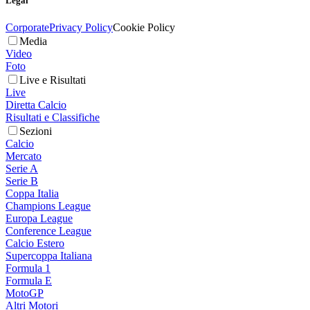
Legal
Corporate
Privacy Policy
Cookie Policy
Media
Video
Foto
Live e Risultati
Live
Diretta Calcio
Risultati e Classifiche
Sezioni
Calcio
Mercato
Serie A
Serie B
Coppa Italia
Champions League
Europa League
Conference League
Calcio Estero
Supercoppa Italiana
Formula 1
Formula E
MotoGP
Altri Motori