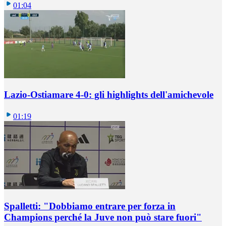
01:04
Lazio-Ostiamare 4-0: gli highlights dell'amichevole
01:19
Spalletti: "Dobbiamo entrare per forza in
Champions perché la Juve non può stare fuori"