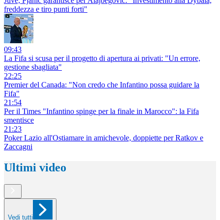
Juve, Pjanic garantisce per Alajbegovic: "Investimento alla Dybala,
freddezza e tiro punti forti"
09:43
La Fifa si scusa per il progetto di apertura ai privati: "Un errore,
gestione sbagliata"
22:25
Premier del Canada: "Non credo che Infantino possa guidare la
Fifa"
21:54
Per il Times "Infantino spinge per la finale in Marocco": la Fifa
smentisce
21:23
Poker Lazio all'Ostiamare in amichevole, doppiette per Ratkov e
Zaccagni
Ultimi video
Vedi tutti