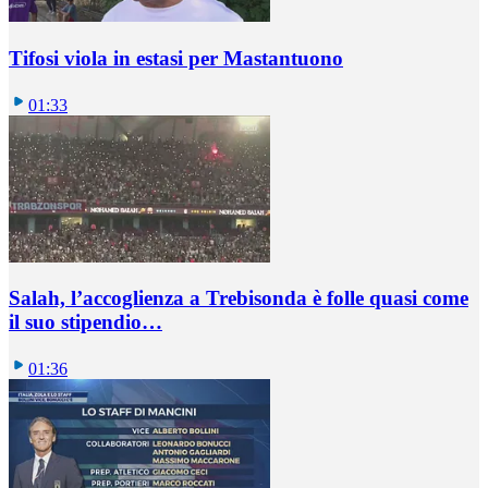
Tifosi viola in estasi per Mastantuono
01:33
Salah, l’accoglienza a Trebisonda è folle quasi come
il suo stipendio…
01:36