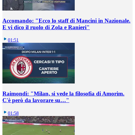
Accomando: "Ecco lo staff di Mancini in Nazionale.
E vi dico il ruolo di Zola e Ranieri"
01:51
Raimondi: "Milan, si vede la filosofia di Amorim.
C'è però da lavorare su…"
01:58