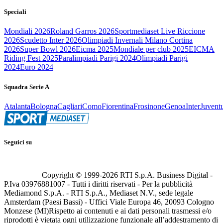
Speciali
Mondiali 2026
Roland Garros 2026
Sportmediaset Live Riccione
2026
Scudetto Inter 2026
Olimpiadi Invernali Milano Cortina
2026
Super Bowl 2026
Eicma 2025
Mondiale per club 2025
EICMA
Riding Fest 2025
Paralimpiadi Parigi 2024
Olimpiadi Parigi
2024
Euro 2024
Squadra Serie A
Atalanta
Bologna
Cagliari
Como
Fiorentina
Frosinone
Genoa
Inter
Juvent
Seguici su
Copyright © 1999-
2026
RTI S.p.A. Business Digital -
P.Iva 03976881007 - Tutti i diritti riservati - Per la pubblicità
Mediamond S.p.A. - RTI S.p.A., Mediaset N.V., sede legale
Amsterdam (Paesi Bassi) - Uffici Viale Europa 46, 20093 Cologno
Monzese (MI)
Rispetto ai contenuti e ai dati personali trasmessi e/o
riprodotti è vietata ogni utilizzazione funzionale all’addestramento di