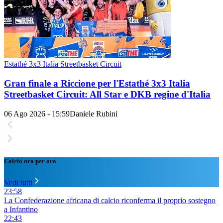
Estathé 3x3 Italia Streetbasket Circuit
Gran finale a Riccione per l'Estathé 3x3 Italia
Streetbasket Circuit: All Star e DKB regine d'Italia
06 Ago 2026 - 15:59
Daniele Rubini
Calcio ora per ora
Vedi tutti
23:58
La Confederazione africana di calcio riconferma il proprio sostegno
a Infantino
22:43