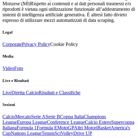
Monzese (MI)
Rispetto ai contenuti e ai dati personali trasmessi e/o
riprodotti è vietata ogni utilizzazione funzionale all’addestramento di
sistemi di intelligenza artificiale generativa. È altresì fatto divieto
espresso di utilizzare mezzi automatizzati di data scraping.
Legal
Corporate
Privacy Policy
Cookie Policy
Media
Video
Foto
Live e Risultati
Live
Diretta Calcio
Risultati e Classifiche
Sezioni
Calcio
Mercato
Serie A
Serie B
Coppa Italia
Champions
League
Europa League
Conference League
Calcio Estero
Supercoppa
Italiana
Formula 1
Formula E
MotoGP
Altri Motori
Basket
America's
Cup
Nations League
Tennis
Sci
Volley
Drive UP