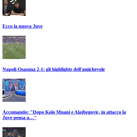
Ecco la nuova Juve
Napoli-Osasuna 2-1: gli highlights dell'amichevole
Accomando: "Dopo Kolo Muani e Alajbegovic, in attacco la
Juve pensa a…"