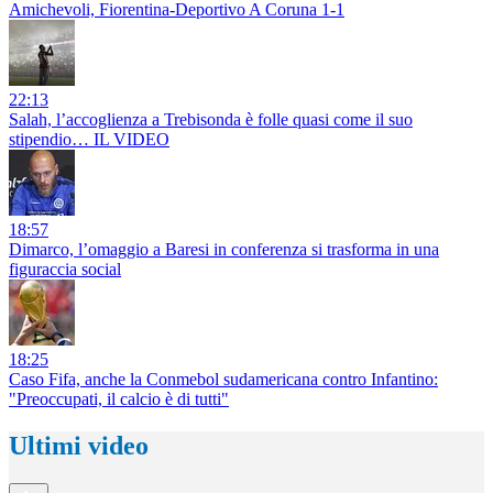
Amichevoli, Fiorentina-Deportivo A Coruna 1-1
22:13
Salah, l’accoglienza a Trebisonda è folle quasi come il suo
stipendio… IL VIDEO
18:57
Dimarco, l’omaggio a Baresi in conferenza si trasforma in una
figuraccia social
18:25
Caso Fifa, anche la Conmebol sudamericana contro Infantino:
"Preoccupati, il calcio è di tutti"
Ultimi video