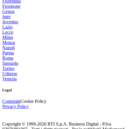
Fiorentina
Frosinone
Genoa
Inter
Juventus
Lazio
Lecce
Milan
Monza
Napoli
Parma
Roma
Sassuolo
Torino
Udinese
Venezia
Legal
Corporate
Cookie Policy
Privacy Policy
Copyright © 1999-
2026
RTI S.p.A. Business Digital - P.Iva