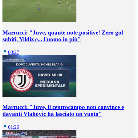
Marrucci: "Juve, quante note positive! Zero gol
subiti, Yildiz e... l'uomo in più"
00:27
Marrucci: "Juve, il centrocampo non convince e
davanti Vlahovic ha lasciato un vuoto"
01:26