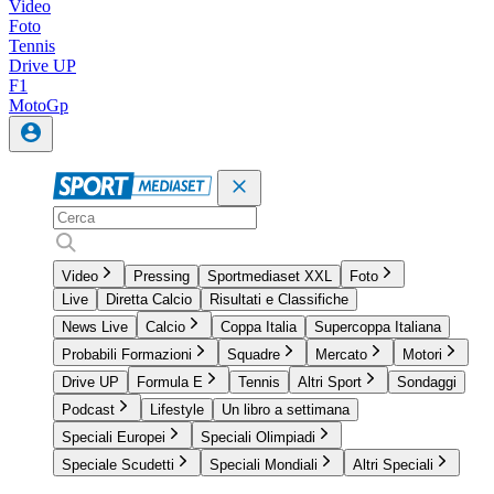
Video
Foto
Tennis
Drive UP
F1
MotoGp
Video
Pressing
Sportmediaset XXL
Foto
Live
Diretta Calcio
Risultati e Classifiche
News Live
Calcio
Coppa Italia
Supercoppa Italiana
Probabili Formazioni
Squadre
Mercato
Motori
Drive UP
Formula E
Tennis
Altri Sport
Sondaggi
Podcast
Lifestyle
Un libro a settimana
Speciali Europei
Speciali Olimpiadi
Speciale Scudetti
Speciali Mondiali
Altri Speciali