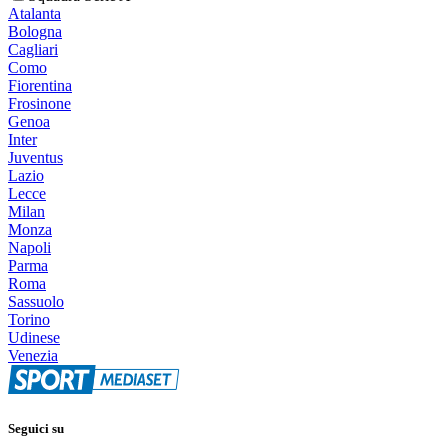
Atalanta
Bologna
Cagliari
Como
Fiorentina
Frosinone
Genoa
Inter
Juventus
Lazio
Lecce
Milan
Monza
Napoli
Parma
Roma
Sassuolo
Torino
Udinese
Venezia
Seguici su