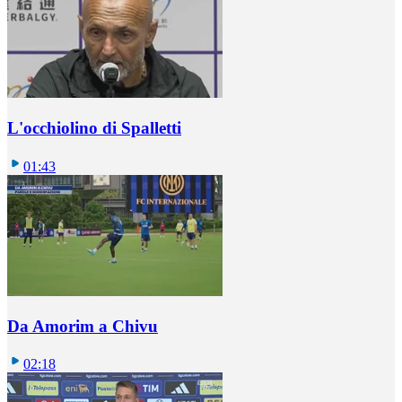
L'occhiolino di Spalletti
01:43
Da Amorim a Chivu
02:18