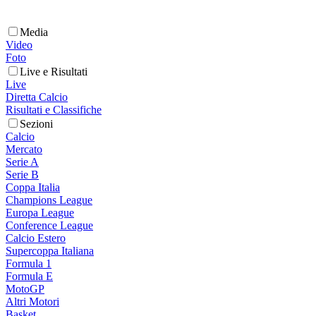
Media
Video
Foto
Live e Risultati
Live
Diretta Calcio
Risultati e Classifiche
Sezioni
Calcio
Mercato
Serie A
Serie B
Coppa Italia
Champions League
Europa League
Conference League
Calcio Estero
Supercoppa Italiana
Formula 1
Formula E
MotoGP
Altri Motori
Basket