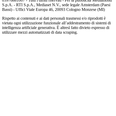
03976881007 - Tutti i diritti riservati - Per la pubblicità Mediamond
S.p.A. - RTI S.p.A., Mediaset N.V., sede legale Amsterdam (Paesi
Bassi) - Uffici Viale Europa 46, 20093 Cologno Monzese (MI)
Rispetto ai contenuti e ai dati personali trasmessi e/o riprodotti è
vietata ogni utilizzazione funzionale all’addestramento di sistemi di
intelligenza artificiale generativa. È altresì fatto divieto espresso di
utilizzare mezzi automatizzati di data scraping.