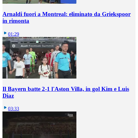
Arnaldi fuori a Montreal: eliminato da Griekspoor
in rimonta
01:29
Il Bayern batte 2-1 l'Aston Villa, in gol Kim e Luis
Diaz
03:33