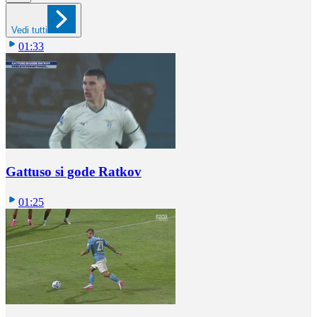
Vedi tutti
01:33
Gattuso si gode Ratkov
01:25