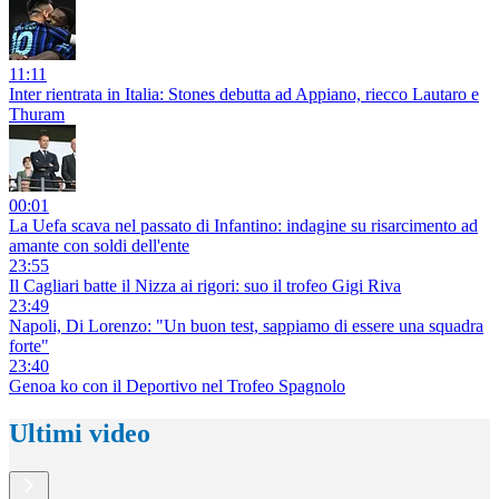
11:11
Inter rientrata in Italia: Stones debutta ad Appiano, riecco Lautaro e
Thuram
00:01
La Uefa scava nel passato di Infantino: indagine su risarcimento ad
amante con soldi dell'ente
23:55
Il Cagliari batte il Nizza ai rigori: suo il trofeo Gigi Riva
23:49
Napoli, Di Lorenzo: "Un buon test, sappiamo di essere una squadra
forte"
23:40
Genoa ko con il Deportivo nel Trofeo Spagnolo
Ultimi video