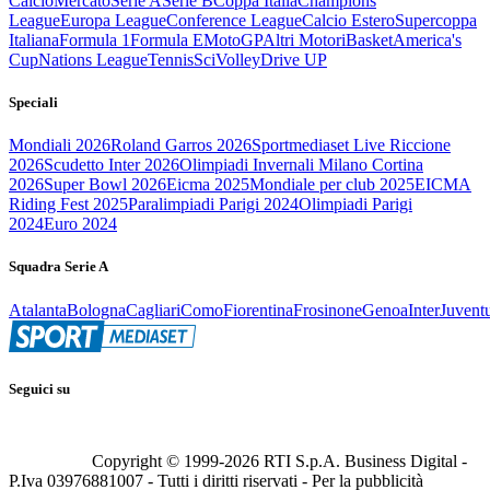
Calcio
Mercato
Serie A
Serie B
Coppa Italia
Champions
League
Europa League
Conference League
Calcio Estero
Supercoppa
Italiana
Formula 1
Formula E
MotoGP
Altri Motori
Basket
America's
Cup
Nations League
Tennis
Sci
Volley
Drive UP
Speciali
Mondiali 2026
Roland Garros 2026
Sportmediaset Live Riccione
2026
Scudetto Inter 2026
Olimpiadi Invernali Milano Cortina
2026
Super Bowl 2026
Eicma 2025
Mondiale per club 2025
EICMA
Riding Fest 2025
Paralimpiadi Parigi 2024
Olimpiadi Parigi
2024
Euro 2024
Squadra Serie A
Atalanta
Bologna
Cagliari
Como
Fiorentina
Frosinone
Genoa
Inter
Juvent
Seguici su
Copyright © 1999-
2026
RTI S.p.A. Business Digital -
P.Iva 03976881007 - Tutti i diritti riservati - Per la pubblicità