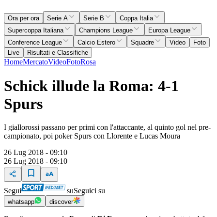
Ora per ora
Serie A
Serie B
Coppa Italia
Supercoppa Italiana
Champions League
Europa League
Conference League
Calcio Estero
Squadre
Video
Foto
Live
Risultati e Classifiche
Home
Mercato
Video
Foto
Rosa
Schick illude la Roma: 4-1
Spurs
I giallorossi passano per primi con l'attaccante, al quinto gol nel pre-
campionato, poi poker Spurs con Llorente e Lucas Moura
26 Lug 2018 - 09:10
26 Lug 2018 - 09:10
Segui
su
Seguici su
whatsapp
discover