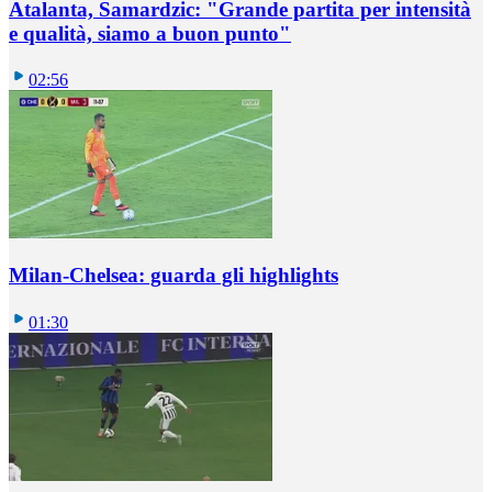
Atalanta, Samardzic: "Grande partita per intensità
e qualità, siamo a buon punto"
02:56
Milan-Chelsea: guarda gli highlights
01:30