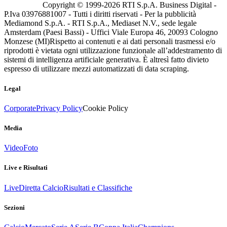
Copyright © 1999-
2026
RTI S.p.A. Business Digital -
P.Iva 03976881007 - Tutti i diritti riservati - Per la pubblicità
Mediamond S.p.A. - RTI S.p.A., Mediaset N.V., sede legale
Amsterdam (Paesi Bassi) - Uffici Viale Europa 46, 20093 Cologno
Monzese (MI)
Rispetto ai contenuti e ai dati personali trasmessi e/o
riprodotti è vietata ogni utilizzazione funzionale all’addestramento di
sistemi di intelligenza artificiale generativa. È altresì fatto divieto
espresso di utilizzare mezzi automatizzati di data scraping.
Legal
Corporate
Privacy Policy
Cookie Policy
Media
Video
Foto
Live e Risultati
Live
Diretta Calcio
Risultati e Classifiche
Sezioni