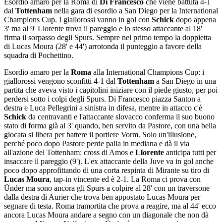
Esordio amaro per la Roma di
Di Francesco
che viene battuta 4-1
dal
Tottenham
nella gara di esordio a San Diego per la International
Champions Cup. I giallorossi vanno in gol con
Schick
dopo appena
3' ma al 9' Llorente trova il pareggio e lo stesso attaccante al 18'
firma il sorpasso degli Spurs. Sempre nel primo tempo la doppietta
di Lucas Moura (28' e 44') arrotonda il punteggio a favore della
squadra di Pochettino.
Esordio amaro per la
Roma
alla International Champions Cup: i
giallorossi vengono sconfitti 4-1 dal
Tottenham
a San Diego in una
partita che aveva visto i capitolini iniziare con il piede giusto, per poi
perdersi sotto i colpi degli Spurs. Di Francesco piazza Santon a
destra e Luca Pellegrini a sinistra in difesa, mentre in attacco c'è
Schick
da centravanti e l'attaccante slovacco conferma il suo buono
stato di forma già al 3' quando, ben servito da Pastore, con una bella
giocata si libera per battere il portiere Vorm. Solo un'illusione,
perché poco dopo Pastore perde palla in mediana e dà il via
all'azione del Tottenham: cross di Amos e
Llorente
anticipa tutti per
insaccare il pareggio (9'). L'ex attaccante della Juve va in gol anche
poco dopo approfittando di una corta respinta di Mirante su tiro di
Lucas Moura
, tap-in vincente ed è 2-1. La Roma ci prova con
Ünder ma sono ancora gli Spurs a colpire al 28' con un traversone
dalla destra di Aurier che trova ben appostato Lucas Moura per
segnare di testa. Roma tramortita che prova a reagire, ma al 44' ecco
ancora Lucas Moura andare a segno con un diagonale che non dà