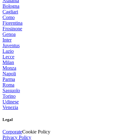
Atalanta
Bologna
Cagliari
Como
Fiorentina
Frosinone
Genoa
Inter
Juventus
Lazio
Lecce
Milan
Monza
Napoli
Parma
Roma
Sassuolo
Torino
Udinese
Venezia
Legal
Corporate
Cookie Policy
Privacy Policy