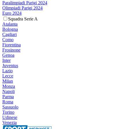
Paralimpiadi Parigi 2024
Olimpiadi Parigi 2024
Euro 2024
Squadra Serie A
Atalanta
Bologna
Cagliari
Como
Fiorentina
Frosinone
Genoa
Inter
Juventus
Lazio
Lecce
Milan
Monza
Napoli
Parma
Roma
Sassuolo
Torino
Udinese
Venezia