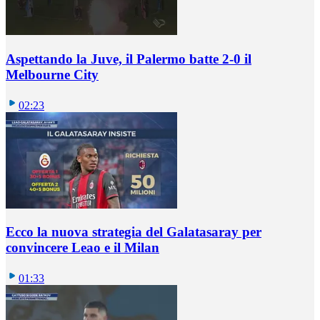
Aspettando la Juve, il Palermo batte 2-0 il
Melbourne City
02:23
Ecco la nuova strategia del Galatasaray per
convincere Leao e il Milan
01:33