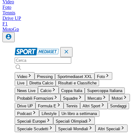
Video
Foto
Tennis
Drive UP
F1
MotoGp
Video
Pressing
Sportmediaset XXL
Foto
Live
Diretta Calcio
Risultati e Classifiche
News Live
Calcio
Coppa Italia
Supercoppa Italiana
Probabili Formazioni
Squadre
Mercato
Motori
Drive UP
Formula E
Tennis
Altri Sport
Sondaggi
Podcast
Lifestyle
Un libro a settimana
Speciali Europei
Speciali Olimpiadi
Speciale Scudetti
Speciali Mondiali
Altri Speciali