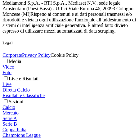
Mediamond S.p.A. - RTI S.p.A., Mediaset N.V., sede legale
Amsterdam (Paesi Bassi) - Uffici Viale Europa 46, 20093 Cologno
Monzese (MI)
Rispetto ai contenuti e ai dati personali trasmessi e/o
riprodotti è vietata ogni utilizzazione funzionale all’addestramento di
sistemi di intelligenza artificiale generativa. È altresì fatto divieto
espresso di utilizzare mezzi automatizzati di data scraping.
Legal
Corporate
Privacy Policy
Cookie Policy
Media
Video
Foto
Live e Risultati
Live
Diretta Calcio
Risultati e Classifiche
Sezioni
Calcio
Mercato
Serie A
Serie B
Coppa Italia
Champions League