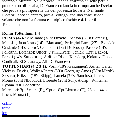
scampo a Mirante. Nella ripresa Ünder è costretto a uscire per un
problemino alla spalla, Di Francesco lancia in campo anche
Dzeko
che prova a più riprese la via del gol senza trovarla. Nel finale
Florenzi, appena entrato, prova l'eurogol con una conclusione
volante che non ha fortuna e al triplice fischio è 4-1 per il
Tottenham.
Roma-Tottenham 1-4
ROMA (4-3-3):
Mirante (38'st Fuzado); Santon (38'st Florenzi),
Manolas, Juan Jesus (14'st Marcano), Pellegrini Luca (27'st Bianda);
Cristante (14'st Coric), Gonalons (13'st De Rossi), Pastore (14'st
Pellegrini Lorenzo); Ünder (7'st Kluivert), Schick (13'st Dzeko),
Perotti (14'st Strootman). A disp.: Olsen, Karsdorp, Kolarov, Fazio,
Cardinali, El Shaarawy. All. Di Francesco.
TOTTENHAM (4-2-3-1):
Vorm (18'st Gazzaniga); Aurier, Carter-
Vickers, Davies, Walker-Peters (38'st Georgiu); Amos (38'st Marsh),
Sissoko; Eriksen (18'st Skipp), Lamela (32'st Sanchez), Lucas
Moura (38'st Nkoudou); Llorente (28'st Son). A disp.: Whiteman,
Eyoma. All. Pochettino.
Marcatori: 3pt Schick (R), 9'pt e 18'pt Llorente (T), 28'pt e 44'pt
Lucas Moura (T)
calcio
roma
icc