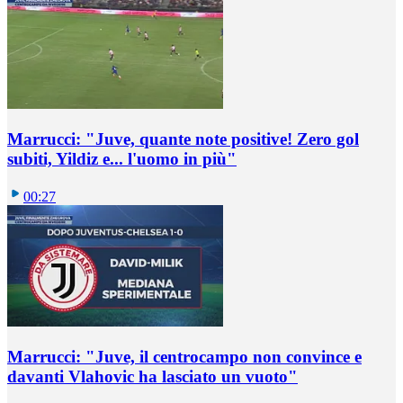
Marrucci: "Juve, quante note positive! Zero gol
subiti, Yildiz e... l'uomo in più"
00:27
Marrucci: "Juve, il centrocampo non convince e
davanti Vlahovic ha lasciato un vuoto"