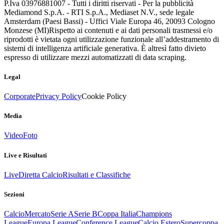
P.Iva 03976881007 - Tutti i diritti riservati - Per la pubblicità
Mediamond S.p.A. - RTI S.p.A., Mediaset N.V., sede legale
Amsterdam (Paesi Bassi) - Uffici Viale Europa 46, 20093 Cologno
Monzese (MI)
Rispetto ai contenuti e ai dati personali trasmessi e/o
riprodotti è vietata ogni utilizzazione funzionale all’addestramento di
sistemi di intelligenza artificiale generativa. È altresì fatto divieto
espresso di utilizzare mezzi automatizzati di data scraping.
Legal
Corporate
Privacy Policy
Cookie Policy
Media
Video
Foto
Live e Risultati
Live
Diretta Calcio
Risultati e Classifiche
Sezioni
Calcio
Mercato
Serie A
Serie B
Coppa Italia
Champions
League
Europa League
Conference League
Calcio Estero
Supercoppa