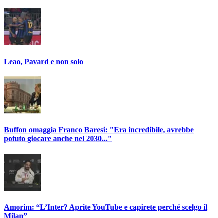
Leao, Pavard e non solo
Buffon omaggia Franco Baresi: "Era incredibile, avrebbe
potuto giocare anche nel 2030..."
Amorim: “L’Inter? Aprite YouTube e capirete perché scelgo il
Milan”