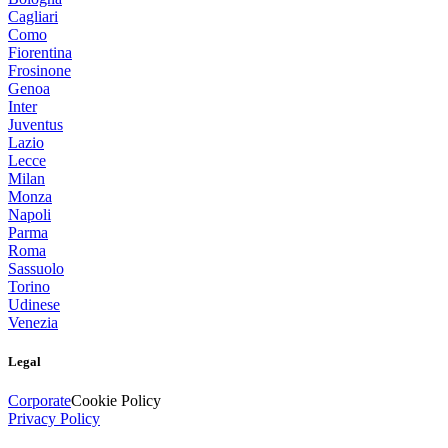
Cagliari
Como
Fiorentina
Frosinone
Genoa
Inter
Juventus
Lazio
Lecce
Milan
Monza
Napoli
Parma
Roma
Sassuolo
Torino
Udinese
Venezia
Legal
Corporate
Cookie Policy
Privacy Policy