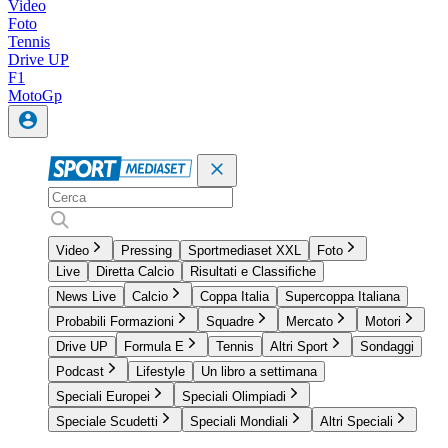
Video
Foto
Tennis
Drive UP
F1
MotoGp
Video
Pressing
Sportmediaset XXL
Foto
Live
Diretta Calcio
Risultati e Classifiche
News Live
Calcio
Coppa Italia
Supercoppa Italiana
Probabili Formazioni
Squadre
Mercato
Motori
Drive UP
Formula E
Tennis
Altri Sport
Sondaggi
Podcast
Lifestyle
Un libro a settimana
Speciali Europei
Speciali Olimpiadi
Speciale Scudetti
Speciali Mondiali
Altri Speciali