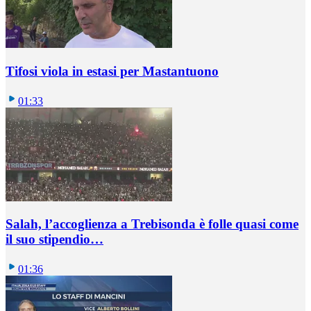
Tifosi viola in estasi per Mastantuono
01:33
Salah, l’accoglienza a Trebisonda è folle quasi come
il suo stipendio…
01:36