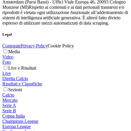
Amsterdam (Paesi Bassi) - Uffici Viale Europa 46, 20093 Cologno
Monzese (MI)
Rispetto ai contenuti e ai dati personali trasmessi e/o
riprodotti è vietata ogni utilizzazione funzionale all’addestramento di
sistemi di intelligenza artificiale generativa. È altresì fatto divieto
espresso di utilizzare mezzi automatizzati di data scraping.
Legal
Corporate
Privacy Policy
Cookie Policy
Media
Video
Foto
Live e Risultati
Live
Diretta Calcio
Risultati e Classifiche
Sezioni
Calcio
Mercato
Serie A
Serie B
Coppa Italia
Champions League
Europa League