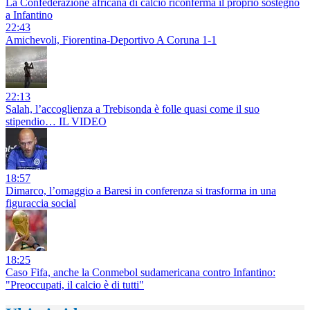
La Confederazione africana di calcio riconferma il proprio sostegno
a Infantino
22:43
Amichevoli, Fiorentina-Deportivo A Coruna 1-1
22:13
Salah, l’accoglienza a Trebisonda è folle quasi come il suo
stipendio… IL VIDEO
18:57
Dimarco, l’omaggio a Baresi in conferenza si trasforma in una
figuraccia social
18:25
Caso Fifa, anche la Conmebol sudamericana contro Infantino:
"Preoccupati, il calcio è di tutti"