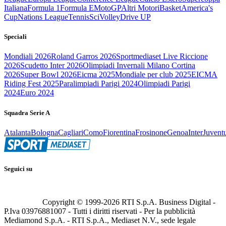
Italiana
Formula 1
Formula E
MotoGP
Altri Motori
Basket
America's
Cup
Nations League
Tennis
Sci
Volley
Drive UP
Speciali
Mondiali 2026
Roland Garros 2026
Sportmediaset Live Riccione
2026
Scudetto Inter 2026
Olimpiadi Invernali Milano Cortina
2026
Super Bowl 2026
Eicma 2025
Mondiale per club 2025
EICMA
Riding Fest 2025
Paralimpiadi Parigi 2024
Olimpiadi Parigi
2024
Euro 2024
Squadra Serie A
Atalanta
Bologna
Cagliari
Como
Fiorentina
Frosinone
Genoa
Inter
Juvent
Seguici su
Copyright © 1999-
2026
RTI S.p.A. Business Digital -
P.Iva 03976881007 - Tutti i diritti riservati - Per la pubblicità
Mediamond S.p.A. - RTI S.p.A., Mediaset N.V., sede legale