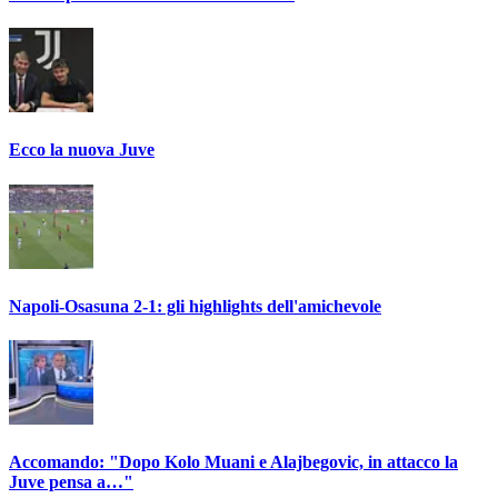
Ecco la nuova Juve
Napoli-Osasuna 2-1: gli highlights dell'amichevole
Accomando: "Dopo Kolo Muani e Alajbegovic, in attacco la
Juve pensa a…"