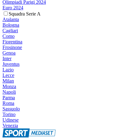
Olimpiadi Parigi 2024
Euro 2024
Squadra Serie A
Atalanta
Bologna
Cagliari
Como
Fiorentina
Frosinone
Genoa
Inter
Juventus
Lazio
Lecce
Milan
Monza
Napoli
Parma
Roma
Sassuolo
Torino
Udinese
Venezia