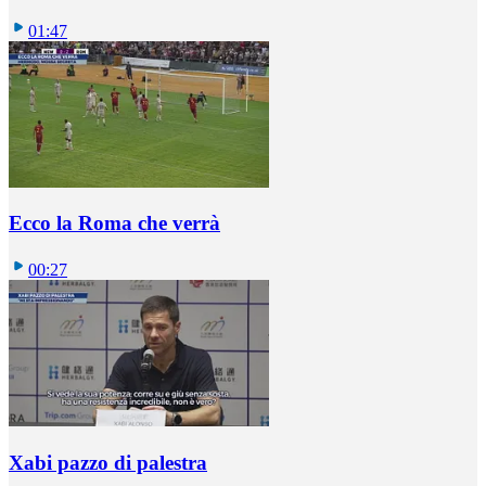
01:47
Ecco la Roma che verrà
00:27
Xabi pazzo di palestra