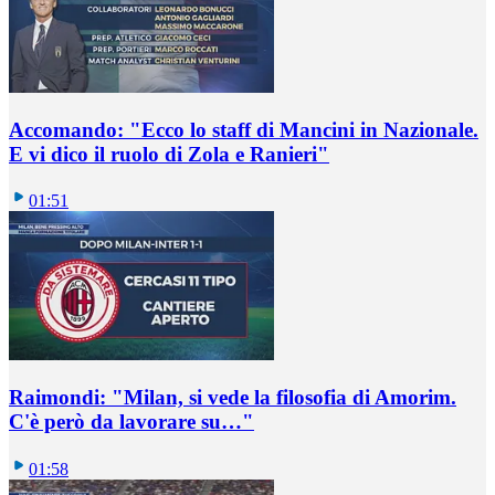
Accomando: "Ecco lo staff di Mancini in Nazionale.
E vi dico il ruolo di Zola e Ranieri"
01:51
Raimondi: "Milan, si vede la filosofia di Amorim.
C'è però da lavorare su…"
01:58