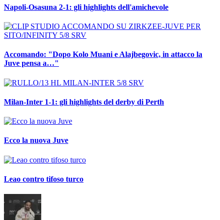
Napoli-Osasuna 2-1: gli highlights dell'amichevole
Accomando: "Dopo Kolo Muani e Alajbegovic, in attacco la
Juve pensa a…"
Milan-Inter 1-1: gli highlights del derby di Perth
Ecco la nuova Juve
Leao contro tifoso turco