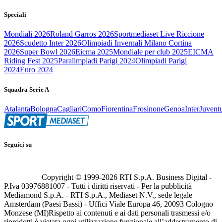
Speciali
Mondiali 2026
Roland Garros 2026
Sportmediaset Live Riccione
2026
Scudetto Inter 2026
Olimpiadi Invernali Milano Cortina
2026
Super Bowl 2026
Eicma 2025
Mondiale per club 2025
EICMA
Riding Fest 2025
Paralimpiadi Parigi 2024
Olimpiadi Parigi
2024
Euro 2024
Squadra Serie A
Atalanta
Bologna
Cagliari
Como
Fiorentina
Frosinone
Genoa
Inter
Juvent
Seguici su
Copyright © 1999-
2026
RTI S.p.A. Business Digital -
P.Iva 03976881007 - Tutti i diritti riservati - Per la pubblicità
Mediamond S.p.A. - RTI S.p.A., Mediaset N.V., sede legale
Amsterdam (Paesi Bassi) - Uffici Viale Europa 46, 20093 Cologno
Monzese (MI)
Rispetto ai contenuti e ai dati personali trasmessi e/o
riprodotti è vietata ogni utilizzazione funzionale all’addestramento di