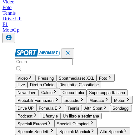
Video
Foto
Tennis
Drive UP
F1
MotoGp
Video
Pressing
Sportmediaset XXL
Foto
Live
Diretta Calcio
Risultati e Classifiche
News Live
Calcio
Coppa Italia
Supercoppa Italiana
Probabili Formazioni
Squadre
Mercato
Motori
Drive UP
Formula E
Tennis
Altri Sport
Sondaggi
Podcast
Lifestyle
Un libro a settimana
Speciali Europei
Speciali Olimpiadi
Speciale Scudetti
Speciali Mondiali
Altri Speciali