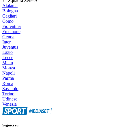
Squadra Serie A
Atalanta
Bologna
Cagliari
Como
Fiorentina
Frosinone
Genoa
Inter
Juventus
Lazio
Lecce
Milan
Monza
Napoli
Parma
Roma
Sassuolo
Torino
Udinese
Venezia
Seguici su