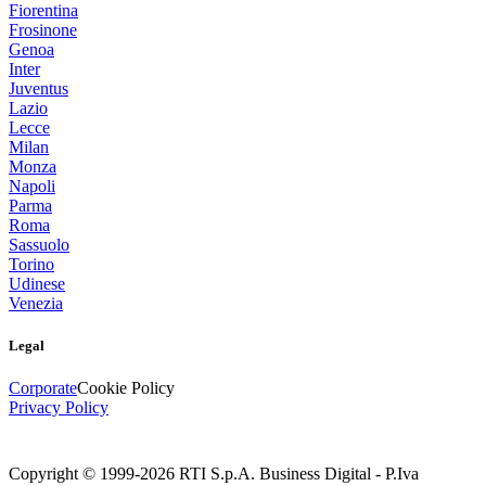
Fiorentina
Frosinone
Genoa
Inter
Juventus
Lazio
Lecce
Milan
Monza
Napoli
Parma
Roma
Sassuolo
Torino
Udinese
Venezia
Legal
Corporate
Cookie Policy
Privacy Policy
Copyright © 1999-
2026
RTI S.p.A. Business Digital - P.Iva