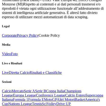
Monzese (MI)
Rispetto ai contenuti e ai dati personali trasmessi e/o
riprodotti è vietata ogni utilizzazione funzionale all’addestramento di
sistemi di intelligenza artificiale generativa. È altresì fatto divieto
espresso di utilizzare mezzi automatizzati di data scraping.
Legal
Corporate
Privacy Policy
Cookie Policy
Media
Video
Foto
Live e Risultati
Live
Diretta Calcio
Risultati e Classifiche
Sezioni
Calcio
Mercato
Serie A
Serie B
Coppa Italia
Champions
League
Europa League
Conference League
Calcio Estero
Supercoppa
Italiana
Formula 1
Formula E
MotoGP
Altri Motori
Basket
America's
Cup
Nations League
Tennis
Sci
Volley
Drive UP