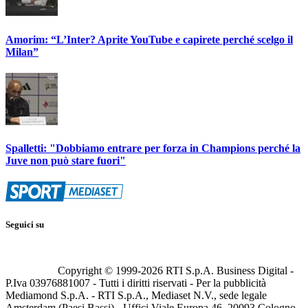
Amorim: “L’Inter? Aprite YouTube e capirete perché scelgo il
Milan”
Spalletti: "Dobbiamo entrare per forza in Champions perché la
Juve non può stare fuori"
Seguici su
Copyright © 1999-
2026
RTI S.p.A. Business Digital -
P.Iva 03976881007 - Tutti i diritti riservati - Per la pubblicità
Mediamond S.p.A. - RTI S.p.A., Mediaset N.V., sede legale
Amsterdam (Paesi Bassi) - Uffici Viale Europa 46, 20093 Cologno