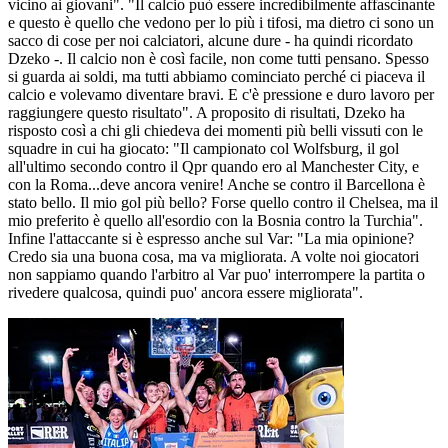
vicino ai giovani". "Il calcio può essere incredibilmente affascinante
e questo è quello che vedono per lo più i tifosi, ma dietro ci sono un
sacco di cose per noi calciatori, alcune dure - ha quindi ricordato
Dzeko -. Il calcio non è così facile, non come tutti pensano. Spesso
si guarda ai soldi, ma tutti abbiamo cominciato perché ci piaceva il
calcio e volevamo diventare bravi. E c'è pressione e duro lavoro per
raggiungere questo risultato". A proposito di risultati, Dzeko ha
risposto così a chi gli chiedeva dei momenti più belli vissuti con le
squadre in cui ha giocato: "Il campionato col Wolfsburg, il gol
all'ultimo secondo contro il Qpr quando ero al Manchester City, e
con la Roma...deve ancora venire! Anche se contro il Barcellona è
stato bello. Il mio gol più bello? Forse quello contro il Chelsea, ma il
mio preferito è quello all'esordio con la Bosnia contro la Turchia".
Infine l'attaccante si è espresso anche sul Var: "La mia opinione?
Credo sia una buona cosa, ma va migliorata. A volte noi giocatori
non sappiamo quando l'arbitro al Var puo' interrompere la partita o
rivedere qualcosa, quindi puo' ancora essere migliorata".