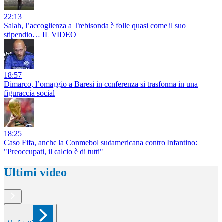
22:13
Salah, l’accoglienza a Trebisonda è folle quasi come il suo
stipendio… IL VIDEO
18:57
Dimarco, l’omaggio a Baresi in conferenza si trasforma in una
figuraccia social
18:25
Caso Fifa, anche la Conmebol sudamericana contro Infantino:
"Preoccupati, il calcio è di tutti"
Ultimi video