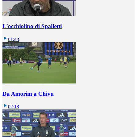
L'occhiolino di Spalletti
01:43
Da Amorim a Chivu
02:18