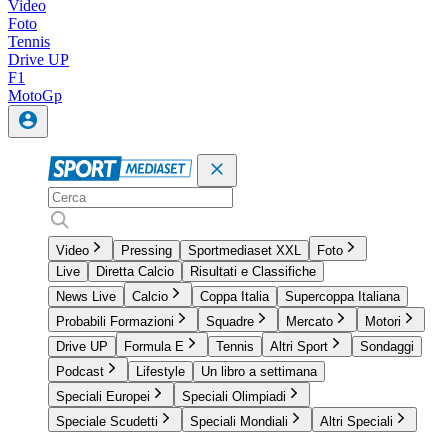
Video
Foto
Tennis
Drive UP
F1
MotoGp
Video
Pressing
Sportmediaset XXL
Foto
Live
Diretta Calcio
Risultati e Classifiche
News Live
Calcio
Coppa Italia
Supercoppa Italiana
Probabili Formazioni
Squadre
Mercato
Motori
Drive UP
Formula E
Tennis
Altri Sport
Sondaggi
Podcast
Lifestyle
Un libro a settimana
Speciali Europei
Speciali Olimpiadi
Speciale Scudetti
Speciali Mondiali
Altri Speciali