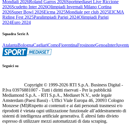
Mondiali 2026
Roland Garros 2026
Sportmediaset Live Riccione
2026
Scudetto Inter 2026
Olimpiadi Invernali Milano Cortina
2026
Super Bowl 2026
Eicma 2025
Mondiale per club 2025
EICMA
Riding Fest 2025
Paralimpiadi Parigi 2024
Olimpiadi Parigi
2024
Euro 2024
Squadra Serie A
Atalanta
Bologna
Cagliari
Como
Fiorentina
Frosinone
Genoa
Inter
Juvent
Seguici su
Copyright © 1999-
2026
RTI S.p.A. Business Digital -
P.Iva 03976881007 - Tutti i diritti riservati - Per la pubblicità
Mediamond S.p.A. - RTI S.p.A., Mediaset N.V., sede legale
Amsterdam (Paesi Bassi) - Uffici Viale Europa 46, 20093 Cologno
Monzese (MI)
Rispetto ai contenuti e ai dati personali trasmessi e/o
riprodotti è vietata ogni utilizzazione funzionale all’addestramento di
sistemi di intelligenza artificiale generativa. È altresì fatto divieto
espresso di utilizzare mezzi automatizzati di data scraping.