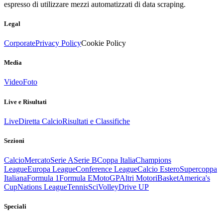
espresso di utilizzare mezzi automatizzati di data scraping.
Legal
Corporate
Privacy Policy
Cookie Policy
Media
Video
Foto
Live e Risultati
Live
Diretta Calcio
Risultati e Classifiche
Sezioni
Calcio
Mercato
Serie A
Serie B
Coppa Italia
Champions
League
Europa League
Conference League
Calcio Estero
Supercoppa
Italiana
Formula 1
Formula E
MotoGP
Altri Motori
Basket
America's
Cup
Nations League
Tennis
Sci
Volley
Drive UP
Speciali