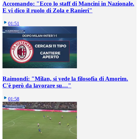
Accomando: "Ecco lo staff di Mancini in Nazionale.
E vi dico il ruolo di Zola e Ranieri"
01:51
Raimondi: "Milan, si vede la filosofia di Amorim.
C'è però da lavorare su…"
01:58