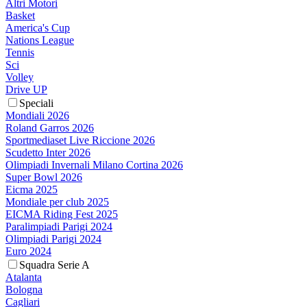
Altri Motori
Basket
America's Cup
Nations League
Tennis
Sci
Volley
Drive UP
Speciali
Mondiali 2026
Roland Garros 2026
Sportmediaset Live Riccione 2026
Scudetto Inter 2026
Olimpiadi Invernali Milano Cortina 2026
Super Bowl 2026
Eicma 2025
Mondiale per club 2025
EICMA Riding Fest 2025
Paralimpiadi Parigi 2024
Olimpiadi Parigi 2024
Euro 2024
Squadra Serie A
Atalanta
Bologna
Cagliari