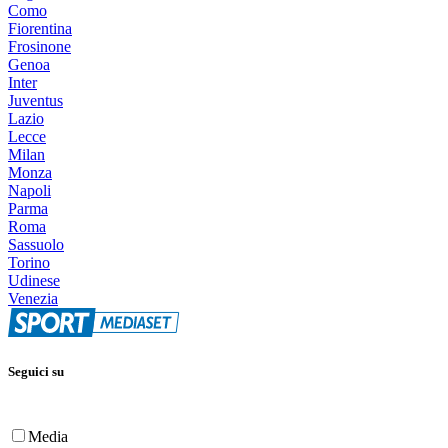
Como
Fiorentina
Frosinone
Genoa
Inter
Juventus
Lazio
Lecce
Milan
Monza
Napoli
Parma
Roma
Sassuolo
Torino
Udinese
Venezia
Seguici su
Media