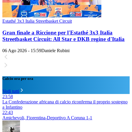
Estathé 3x3 Italia Streetbasket Circuit
Gran finale a Riccione per l'Estathé 3x3 Italia
Streetbasket Circuit: All Star e DKB regine d'Italia
06 Ago 2026 - 15:59
Daniele Rubini
Calcio ora per ora
Vedi tutti
23:58
La Confederazione africana di calcio riconferma il proprio sostegno
a Infantino
22:43
Amichevoli, Fiorentina-Deportivo A Coruna 1-1