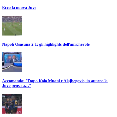
Ecco la nuova Juve
Napoli-Osasuna 2-1: gli highlights dell'amichevole
Accomando: "Dopo Kolo Muani e Alajbegovic, in attacco la
Juve pensa a…"