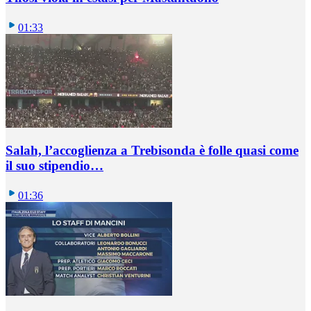
01:33
Salah, l’accoglienza a Trebisonda è folle quasi come
il suo stipendio…
01:36