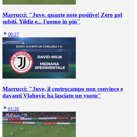
Marrucci: "Juve, quante note positive! Zero gol
subiti, Yildiz e... l'uomo in più"
00:27
Marrucci: "Juve, il centrocampo non convince e
davanti Vlahovic ha lasciato un vuoto"
01:26