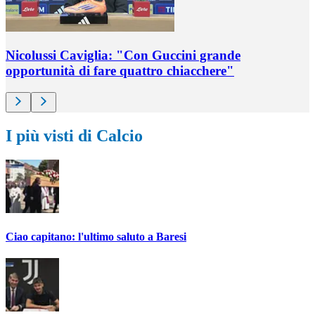
Nicolussi Caviglia: "Con Guccini grande
opportunità di fare quattro chiacchere"
I più visti di Calcio
Ciao capitano: l'ultimo saluto a Baresi