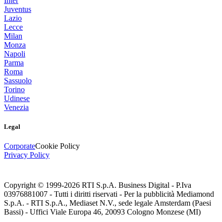
Inter
Juventus
Lazio
Lecce
Milan
Monza
Napoli
Parma
Roma
Sassuolo
Torino
Udinese
Venezia
Legal
Corporate
Cookie Policy
Privacy Policy
Copyright © 1999-
2026
RTI S.p.A. Business Digital - P.Iva
03976881007 - Tutti i diritti riservati - Per la pubblicità Mediamond
S.p.A. - RTI S.p.A., Mediaset N.V., sede legale Amsterdam (Paesi
Bassi) - Uffici Viale Europa 46, 20093 Cologno Monzese (MI)