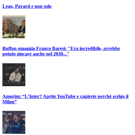
Leao, Pavard e non solo
Buffon omaggia Franco Baresi: "Era incredibile, avrebbe
potuto giocare anche nel 2030..."
Amorim: “L’Inter? Aprite YouTube e capirete perché scelgo il
Milan”