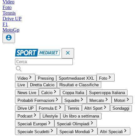
Video
Foto
Tennis
Drive UP
F1
MotoGp
Video
Pressing
Sportmediaset XXL
Foto
Live
Diretta Calcio
Risultati e Classifiche
News Live
Calcio
Coppa Italia
Supercoppa Italiana
Probabili Formazioni
Squadre
Mercato
Motori
Drive UP
Formula E
Tennis
Altri Sport
Sondaggi
Podcast
Lifestyle
Un libro a settimana
Speciali Europei
Speciali Olimpiadi
Speciale Scudetti
Speciali Mondiali
Altri Speciali