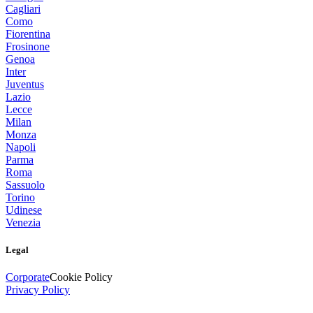
Cagliari
Como
Fiorentina
Frosinone
Genoa
Inter
Juventus
Lazio
Lecce
Milan
Monza
Napoli
Parma
Roma
Sassuolo
Torino
Udinese
Venezia
Legal
Corporate
Cookie Policy
Privacy Policy