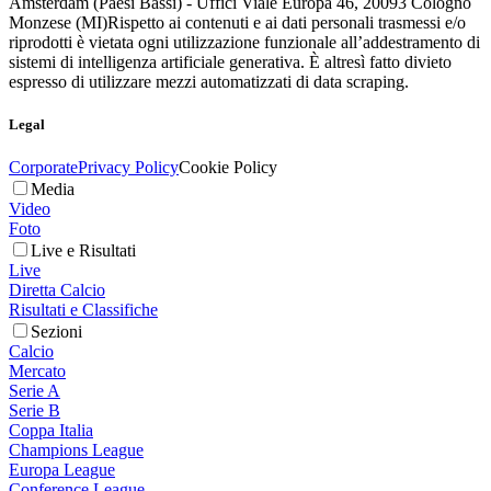
Amsterdam (Paesi Bassi) - Uffici Viale Europa 46, 20093 Cologno
Monzese (MI)
Rispetto ai contenuti e ai dati personali trasmessi e/o
riprodotti è vietata ogni utilizzazione funzionale all’addestramento di
sistemi di intelligenza artificiale generativa. È altresì fatto divieto
espresso di utilizzare mezzi automatizzati di data scraping.
Legal
Corporate
Privacy Policy
Cookie Policy
Media
Video
Foto
Live e Risultati
Live
Diretta Calcio
Risultati e Classifiche
Sezioni
Calcio
Mercato
Serie A
Serie B
Coppa Italia
Champions League
Europa League
Conference League