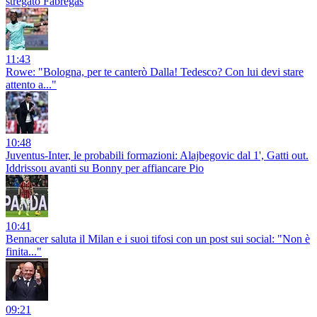
stregato Fabregas
11:43
Rowe: "Bologna, per te canterò Dalla! Tedesco? Con lui devi stare
attento a..."
10:48
Juventus-Inter, le probabili formazioni: Alajbegovic dal 1', Gatti out.
Iddrissou avanti su Bonny per affiancare Pio
10:41
Bennacer saluta il Milan e i suoi tifosi con un post sui social: "Non è
finita..."
09:21