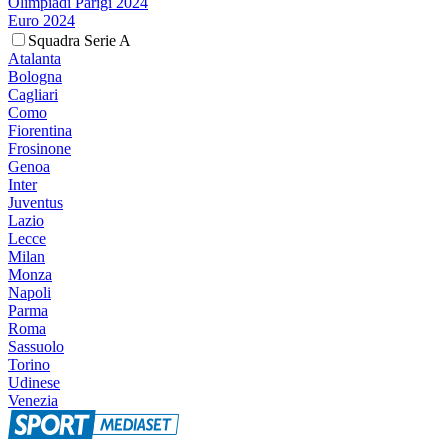
Olimpiadi Parigi 2024
Euro 2024
Squadra Serie A
Atalanta
Bologna
Cagliari
Como
Fiorentina
Frosinone
Genoa
Inter
Juventus
Lazio
Lecce
Milan
Monza
Napoli
Parma
Roma
Sassuolo
Torino
Udinese
Venezia