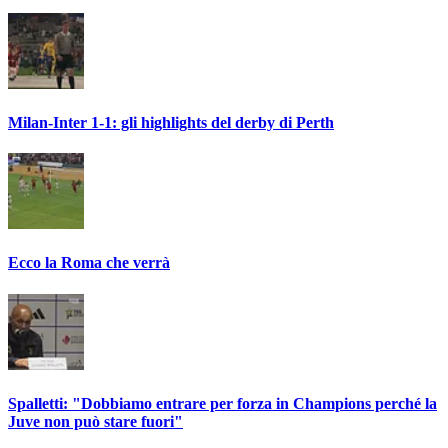
Milan-Inter 1-1: gli highlights del derby di Perth
Ecco la Roma che verrà
Spalletti: "Dobbiamo entrare per forza in Champions perché la
Juve non può stare fuori"