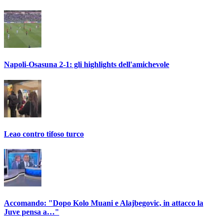
Napoli-Osasuna 2-1: gli highlights dell'amichevole
Leao contro tifoso turco
Accomando: "Dopo Kolo Muani e Alajbegovic, in attacco la
Juve pensa a…"