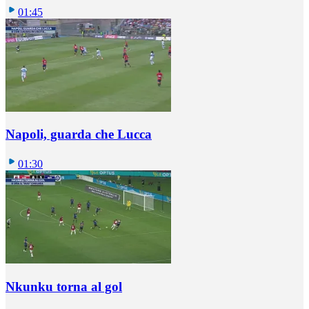
01:45
Napoli, guarda che Lucca
01:30
Nkunku torna al gol