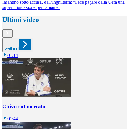
Infantino sotto accusa, dall’Inghilterra: "Fece pagare dalla Uefa una
super liquidazione per l'amante"
Ultimi video
Vedi tutti
01:14
Chivu sul mercato
01:44