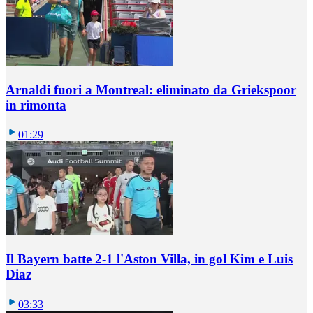
Arnaldi fuori a Montreal: eliminato da Griekspoor
in rimonta
01:29
Il Bayern batte 2-1 l'Aston Villa, in gol Kim e Luis
Diaz
03:33