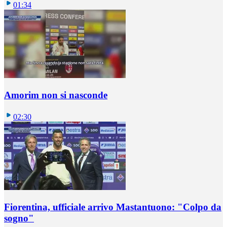
01:34
Amorim non si nasconde
02:30
Fiorentina, ufficiale arrivo Mastantuono: "Colpo da
sogno"