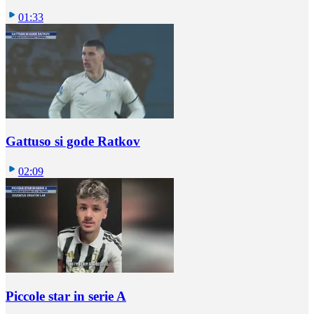
01:33
Gattuso si gode Ratkov
02:09
Piccole star in serie A