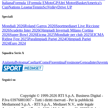
Italiana
Formula 1
Formula E
MotoGP
Altri Motori
Basket
America's
Cup
Nations League
Tennis
Sci
Volley
Drive UP
Speciali
Mondiali 2026
Roland Garros 2026
Sportmediaset Live Riccione
2026
Scudetto Inter 2026
Olimpiadi Invernali Milano Cortina
2026
Super Bowl 2026
Eicma 2025
Mondiale per club 2025
EICMA
Riding Fest 2025
Paralimpiadi Parigi 2024
Olimpiadi Parigi
2024
Euro 2024
Squadra Serie A
Atalanta
Bologna
Cagliari
Como
Fiorentina
Frosinone
Genoa
Inter
Juvent
Seguici su
Copyright © 1999-
2026
RTI S.p.A. Business Digital -
P.Iva 03976881007 - Tutti i diritti riservati - Per la pubblicità
Mediamond S.p.A. - RTI S.p.A., Mediaset N.V., sede legale